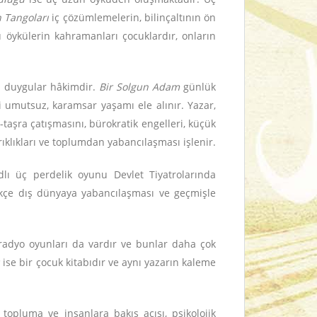
n Tangoları
iç çözümlemelerin, bilinçaltının ön
u öykülerin kahramanları çocuklardır, onların
bi duygular hâkimdir.
Bir Solgun Adam
günlük
i umutsuz, karamsar yaşamı ele alınır. Yazar,
taşra çatışmasını, bürokratik engelleri, küçük
rıklıkları ve toplumdan yabancılaşması işlenir.
lı üç perdelik oyunu Devlet Tiyatrolarında
ttikçe dış dünyaya yabancılaşması ve geçmişle
i radyo oyunları da vardır ve bunlar daha çok
ü
ise bir çocuk kitabıdır ve aynı yazarın kaleme
 topluma ve insanlara bakış açısı, psikolojik