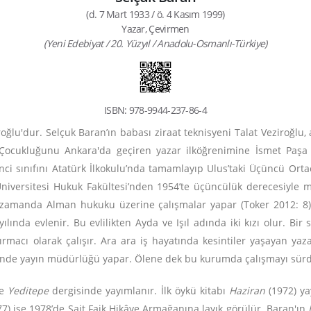
(d. 7 Mart 1933 / ö. 4 Kasım 1999)
Yazar, Çevirmen
(Yeni Edebiyat / 20. Yüzyıl / Anadolu-Osmanlı-Türkiye)
ISBN: 978-9944-237-86-4
oğlu'dur. Selçuk Baran’ın babası ziraat teknisyeni Talat Veziroğlu, 
 Çocukluğunu Ankara'da geçiren yazar ilköğrenimine İsmet Paşa
ci sınıfını Atatürk İlkokulu’nda tamamlayıp Ulus’taki Üçüncü Or
a Üniversitesi Hukuk Fakültesi’nden 1954’te üçüncülük derecesiyle 
ı zamanda Alman hukuku üzerine çalışmalar yapar (Toker 2012: 8
ılında evlenir. Bu evlilikten Ayda ve Işıl adında iki kızı olur. Bi
rmacı olarak çalışır. Ara ara iş hayatında kesintiler yaşayan ya
’nde yayın müdürlüğü yapar. Ölene dek bu kurumda çalışmayı sürdü
de
Yeditepe
dergisinde yayımlanır. İlk öykü kitabı
Haziran
(1972) y
7) ise 1978’de Sait Faik Hikâye Armağanına layık görülür. Baran'ın