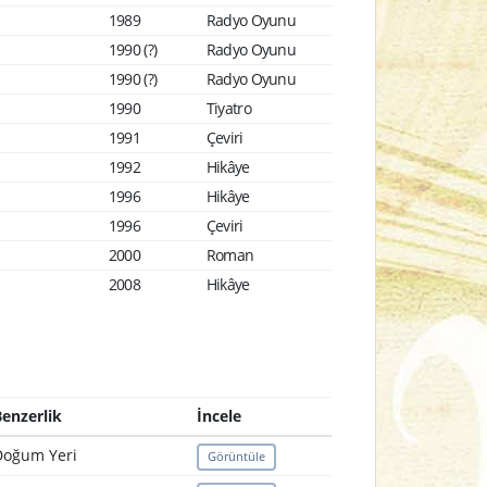
1989
Radyo Oyunu
1990 (?)
Radyo Oyunu
1990 (?)
Radyo Oyunu
1990
Tiyatro
1991
Çeviri
1992
Hikâye
1996
Hikâye
1996
Çeviri
2000
Roman
2008
Hikâye
enzerlik
İncele
Doğum Yeri
Görüntüle