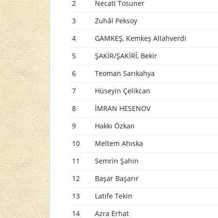
2
Necati Tosuner
3
Zuhâl Peksoy
4
GAMKEŞ, Kemkeş Allahverdi
5
ŞAKİR/ŞAKİRÎ, Bekir
6
Teoman Sarıkahya
7
Hüseyin Çelikcan
8
İMRAN HESENOV
9
Hakkı Özkan
10
Meltem Ahıska
11
Semrin Şahin
12
Başar Başarır
13
Latife Tekin
14
Azra Erhat