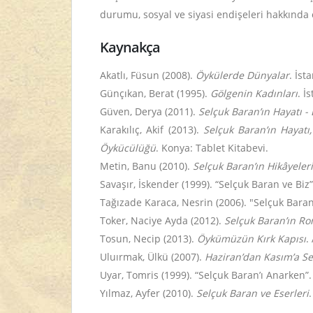
durumu, sosyal ve siyasi endişeleri hakkında 
Kaynakça
Akatlı, Füsun (2008).
Öykülerde Dünyalar
. İst
Günçıkan, Berat (1995).
Gölgenin Kadınları
. İ
Güven, Derya (2011).
Selçuk Baran’ın Hayatı - 
Karakılıç, Akif (2013).
Selçuk Baran’ın Hayatı,
Öykücülüğü
. Konya: Tablet Kitabevi.
Metin, Banu (2010).
Selçuk Baran’ın Hikâyeler
Savaşır, İskender (1999). “Selçuk Baran ve Biz
Tağızade Karaca, Nesrin (2006). "Selçuk Bara
Toker, Naciye Ayda (2012).
Selçuk Baran’ın Ro
Tosun, Necip (2013).
Öykümüzün Kırk Kapısı
.
Uluırmak, Ülkü (2007).
Haziran’dan Kasım’a Se
Uyar, Tomris (1999). “Selçuk Baran’ı Anarken”
Yılmaz, Ayfer (2010).
Selçuk Baran ve Eserleri