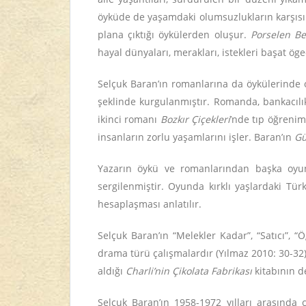
öyküde de yaşamdaki olumsuzlukların karşısın
plana çıktığı öykülerden oluşur.
Porselen Be
hayal dünyaları, merakları, istekleri başat öge
Selçuk Baran’ın romanlarına da öykülerinde ol
şeklinde kurgulanmıştır. Romanda, bankacılık
ikinci romanı
Bozkır Çiçekleri
’nde tıp öğrenim
insanların zorlu yaşamlarını işler. Baran’ın
Gü
Yazarın öykü ve romanlarından başka oyu
sergilenmiştir. Oyunda kırklı yaşlardaki Tür
hesaplaşması anlatılır.
Selçuk Baran’ın “Melekler Kadar”, “Satıcı”, 
drama türü çalışmalardır (Yılmaz 2010: 30-32)
aldığı
Charli’nin Çikolata Fabrikası
kitabının d
Selçuk Baran’ın 1958-1972 yılları arasında ç