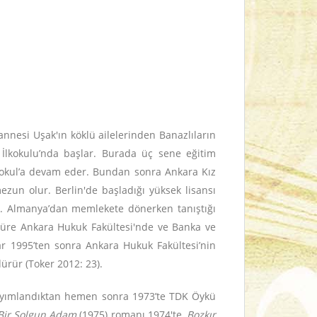
annesi Uşak'ın köklü ailelerinden Banazlıların
 İlkokulu’nda başlar. Burada üç sene eğitim
taokul’a devam eder. Bundan sonra Ankara Kız
mezun olur. Berlin'de başladığı yüksek lisansı
). Almanya’dan memlekete dönerken tanıştığı
r süre Ankara Hukuk Fakültesi'nde ve Banka ve
zar 1995’ten sonra Ankara Hukuk Fakültesi’nin
rür (Toker 2012: 23).
ayımlandıktan hemen sonra 1973’te TDK Öykü
Bir Solgun Adam
(1975) romanı 1974'te,
Bozkır