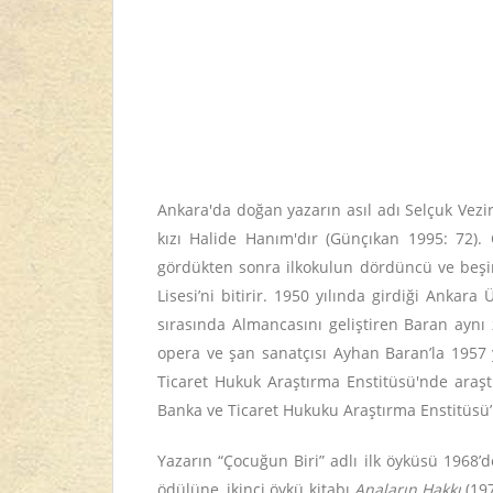
Ankara'da doğan yazarın asıl adı Selçuk Vezir
kızı Halide Hanım'dır (Günçıkan 1995: 72).
gördükten sonra ilkokulun dördüncü ve beşin
Lisesi’ni bitirir. 1950 yılında girdiği Ankar
sırasında Almancasını geliştiren Baran ayn
opera ve şan sanatçısı Ayhan Baran’la 1957 y
Ticaret Hukuk Araştırma Enstitüsü'nde araştı
Banka ve Ticaret Hukuku Araştırma Enstitüsü
Yazarın “Çocuğun Biri” adlı ilk öyküsü 1968’
ödülüne, ikinci öykü kitabı
Anaların Hakkı
(197