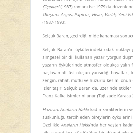
Çiçekleri
(1987) romanı ise 1979'da düzenlene
Oluşum
,
Argos, Papirüs, Hisar, Varlık, Yeni E
(1987-1993).
Selçuk Baran, geçirdiği mide kanaması sonucu
Selçuk Baran’ın öykülerindeki odak noktayı y
simgesel bir dil kullanan yazar “yorgun düşmüş
yazarın öykülerinde atmosfer oldukça yalın f
başlayan alt üst oluşun yansıdığı hayatları,
zengin, rahat, mutlu ve huzurlu kesimi onun e
izler taşır. Selçuk Baran da, üzerinde etkil
Franz Kafka isimlerini anar (Tağızade Karaca 
Haziran
,
Anaların Hakkı
kadın karakterlerin ve
suskunluğu tercih eden bireylerin öykülerini a
Özellikle
Anaların Hakkı
’nda her yaştan kadını
aile yaşantıları, sürdürülen bir düzeni yı