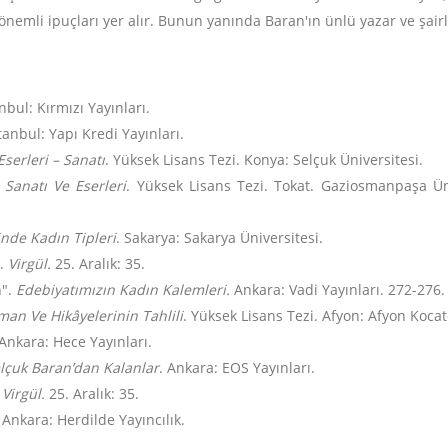
önemli ipuçları yer alır. Bunun yanında Baran'ın ünlü yazar ve şair
anbul: Kırmızı Yayınları.
stanbul: Yapı Kredi Yayınları.
Eserleri – Sanatı
. Yüksek Lisans Tezi. Konya: Selçuk Üniversitesi.
 Sanatı Ve Eserleri
. Yüksek Lisans Tezi. Tokat. Gaziosmanpaşa Ü
inde Kadın Tipleri
. Sakarya: Sakarya Üniversitesi.
”.
Virgül.
25. Aralık: 35.
n".
Edebiyatımızın Kadın Kalemleri.
Ankara: Vadi Yayınları. 272-276.
man Ve Hikâyelerinin Tahlili
. Yüksek Lisans Tezi. Afyon: Afyon Kocat
 Ankara: Hece Yayınları.
lçuk Baran’dan Kalanlar
. Ankara: EOS Yayınları.
.
Virgül.
25. Aralık: 35.
. Ankara: Herdilde Yayıncılık.