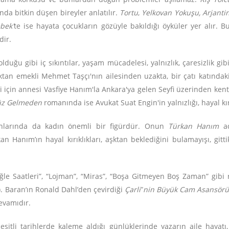
da bitkin düşen bireyler anlatılır.
Tortu
,
Yelkovan Yokuşu, Arjanti
bek'
te ise hayata çocukların gözüyle bakıldığı öyküler yer alır. B
dir.
duğu gibi iç sıkıntılar, yaşam mücadelesi, yalnızlık, çaresizlik gi
tan emekli Mehmet Taşçı'nın ailesinden uzakta, bir çatı katındak
i için annesi Vasfiye Hanım'la Ankara'ya gelen Seyfi üzerinden kent-
z Gelmeden
romanında ise Avukat Suat Engin'in yalnızlığı, hayal kı
nlarında da kadın önemli bir figürdür. Onun
Türkan Hanım
ad
kan Hanım’ın hayal kırıklıkları, aşktan beklediğini bulamayışı, gi
“Öğle Saatleri”, “Lojman”, “Miras”, “Boşa Gitmeyen Boş Zaman” gib
. Baran’ın Ronald Dahl’den çevirdiği
Çarli‟nin Büyük Cam Asansör
evamıdır.
eşitli tarihlerde kaleme aldığı günlüklerinde yazarın aile hayatı,