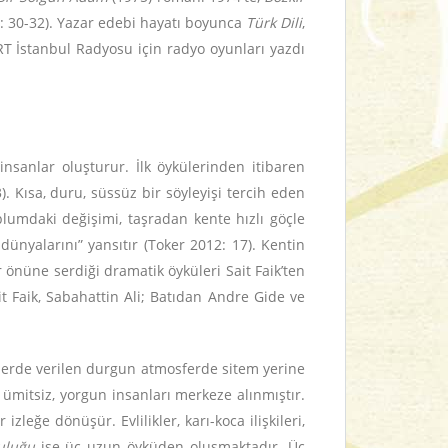
 30-32). Yazar edebi hayatı boyunca
Türk Dili
,
RT İstanbul Radyosu için radyo oyunları yazdı
insanlar oluşturur. İlk öykülerinden itibaren
). Kısa, duru, süssüz bir söyleyişi tercih eden
plumdaki değişimi, taşradan kente hızlı göçle
ünyalarını” yansıtır (Toker 2012: 17). Kentin
 önüne serdiği dramatik öyküleri Sait Faik’ten
t Faik, Sabahattin Ali; Batıdan Andre Gide ve
erlerde verilen durgun atmosferde sitem yerine
n ümitsiz, yorgun insanları merkeze alınmıştır.
zleğe dönüşür. Evlilikler, karı-koca ilişkileri,
uluğu
ise üç uzun öyküden oluşmaktadır. Üç