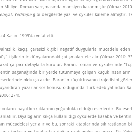
n Milliyet Roman yarışmasında mansiyon kazanmıştır (Yılmaz 2010:
debiyat, Yeditepe
gibi dergilerde yazı ve öyküler kaleme almıştır. T
 4 Kasım 1999’da vefat etti.
alnızlık, kaçış, çaresizlik gibi negatif duygularla mücadele eden 
” kişilerin iç dünyalarındaki çatışmaları ele alır (Yılmaz 2010: 33
akat çarpıcı detaylarla kurulur. Baran, roman ve öykülerinde “To
 kentin sağanağında bir yerde tutunmaya çalışan küçük insanların d
serlerinde oldukça azdır. Baran'ın küçük insanın trajedisini gözler
er uyandıran yazarlar söz konusu olduğunda Türk edebiyatından Sai
2006: 274).
 onların hayal kırıklıklarının yoğunlukta olduğu eserlerdir. Bu es
nlatılır. Diyalogların sıkça kullanıldığı öykülerde kasaba ve kenti
n mücadelesi yer alır ve bu, sonraki kitaplarında sık rastlanan bir i
kamama korkusu ve bunlardan doğan problemler aşılamaz.
Kış Yolc