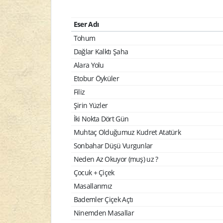
Eser Adı
Tohum
Dağlar Kalktı Şaha
Alara Yolu
Etobur Öyküler
Filiz
Şirin Yüzler
İki Nokta Dört Gün
Muhtaç Olduğumuz Kudret Atatürk
Sonbahar Düşü Vurgunlar
Neden Az Okuyor (muş) uz ?
Çocuk + Çiçek
Masallarımız
Bademler Çiçek Açtı
Ninemden Masallar