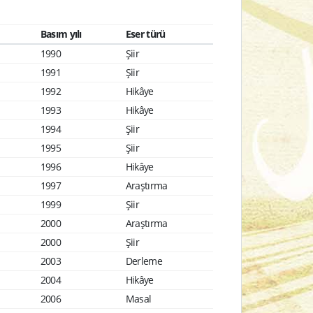
Basım yılı
Eser türü
1990
Şiir
1991
Şiir
1992
Hikâye
1993
Hikâye
1994
Şiir
1995
Şiir
1996
Hikâye
1997
Araştırma
1999
Şiir
2000
Araştırma
2000
Şiir
2003
Derleme
2004
Hikâye
2006
Masal