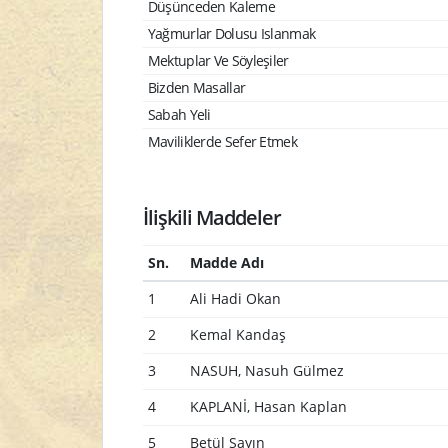
Düşünceden Kaleme
Yağmurlar Dolusu Islanmak
Mektuplar Ve Söyleşiler
Bizden Masallar
Sabah Yeli
Maviliklerde Sefer Etmek
İlişkili Maddeler
Sn.
Madde Adı
1
Ali Hadi Okan
2
Kemal Kandaş
3
NASUH, Nasuh Gülmez
4
KAPLANİ, Hasan Kaplan
5
Betül Sayın