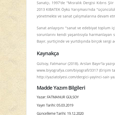
Sanatçı, 1997'de "Mısralık Dergisi Kıbrıs Şi
2013 KIBATEK Öykü Yarışması'nda "üçüncülük
yönetmekte ve sanat çalışmalarına devam et
Sanat anlayışını "sanat ve edebiyat toplum i
sorunlarını kendi yaşantısıyla harmanlayan sa
Bayır, yurtiçinde ve yurtdışında birçok sergi a
Kaynakça
Gülsoy, Fatmanur (2018). Arslan Bayır'la yazı
www.biyografya.com/biyografi/3317 (Erişim tar
http://yaziatolyesi.com/dergici-yayinci-sair-ya
Madde Yazım Bilgileri
Yazar: FATMANUR GÜLSOY
Yayın Tarihi: 05.03.2019
Güncelleme Tarihi: 19.12.2020