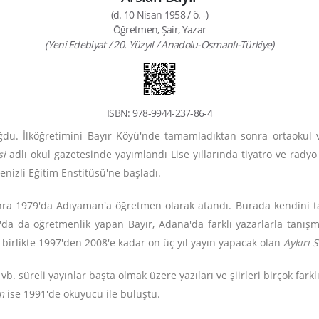
(d. 10 Nisan 1958 / ö. -)
Öğretmen, Şair, Yazar
(Yeni Edebiyat / 20. Yüzyıl / Anadolu-Osmanlı-Türkiye)
ISBN: 978-9944-237-86-4
ğdu. İlköğretimini Bayır Köyü'nde tamamladıktan sonra ortaokul ve
si
adlı okul gazetesinde yayımlandı Lise yıllarında tiyatro ve radyo 
izli Eğitim Enstitüsü'ne başladı.
sonra 1979'da Adıyaman'a öğretmen olarak atandı. Burada kendi
a da öğretmenlik yapan Bayır, Adana'da farklı yazarlarla tanışma 
birlikte 1997'den 2008'e kadar on üç yıl yayın yapacak olan
Aykırı 
y
vb. süreli yayınlar başta olmak üzere yazıları ve şiirleri birçok fark
m
ise 1991'de okuyucu ile buluştu.