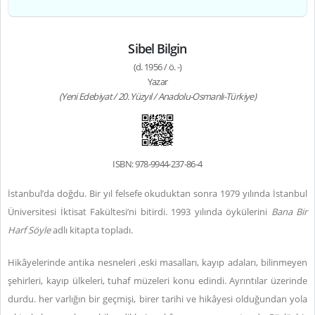
Sibel Bilgin
(d. 1956 / ö. -)
Yazar
(Yeni Edebiyat / 20. Yüzyıl / Anadolu-Osmanlı-Türkiye)
ISBN: 978-9944-237-86-4
İstanbul’da doğdu. Bir yıl felsefe okuduktan sonra 1979 yılında İstanbul
Üniversitesi İktisat Fakültesi’ni bitirdi. 1993 yılında öykülerini
Bana Bir
Harf Söyle
adlı kitapta topladı.
Hikâyelerinde antika nesneleri ,eski masalları, kayıp adaları, bilinmeyen
şehirleri, kayıp ülkeleri, tuhaf müzeleri konu edindi. Ayrıntılar üzerinde
durdu. her varlığın bir geçmişi, birer tarihi ve hikâyesi olduğundan yola