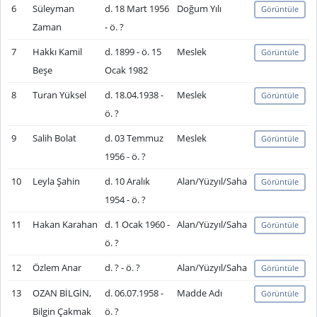
6
Süleyman
d. 18 Mart 1956
Doğum Yılı
Görüntüle
Zaman
- ö. ?
7
Hakkı Kamil
d. 1899 - ö. 15
Meslek
Görüntüle
Beşe
Ocak 1982
8
Turan Yüksel
d. 18.04.1938 -
Meslek
Görüntüle
ö. ?
9
Salih Bolat
d. 03 Temmuz
Meslek
Görüntüle
1956 - ö. ?
10
Leyla Şahin
d. 10 Aralık
Alan/Yüzyıl/Saha
Görüntüle
1954 - ö. ?
11
Hakan Karahan
d. 1 Ocak 1960 -
Alan/Yüzyıl/Saha
Görüntüle
ö. ?
12
Özlem Anar
d. ? - ö. ?
Alan/Yüzyıl/Saha
Görüntüle
13
OZAN BİLGİN,
d. 06.07.1958 -
Madde Adı
Görüntüle
Bilgin Çakmak
ö. ?