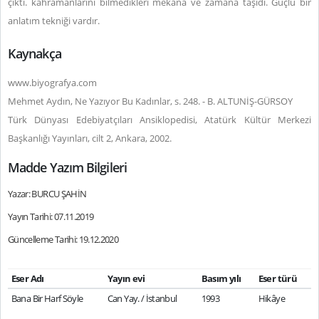
çıktı. kahramanlarını bilmedikleri mekâna ve zamana taşıdı. Güçlü bir
anlatım tekniği vardır.
Kaynakça
www.biyografya.com
Mehmet Aydın, Ne Yazıyor Bu Kadınlar, s. 248. - B. ALTUNİŞ-GÜRSOY
Türk Dünyası Edebiyatçıları Ansiklopedisi, Atatürk Kültür Merkezi
Başkanlığı Yayınları, cilt 2, Ankara, 2002.
Madde Yazım Bilgileri
Yazar: BURCU ŞAHİN
Yayın Tarihi: 07.11.2019
Güncelleme Tarihi: 19.12.2020
Eser Adı
Yayın evi
Basım yılı
Eser türü
Bana Bir Harf Söyle
Can Yay. / İstanbul
1993
Hikâye