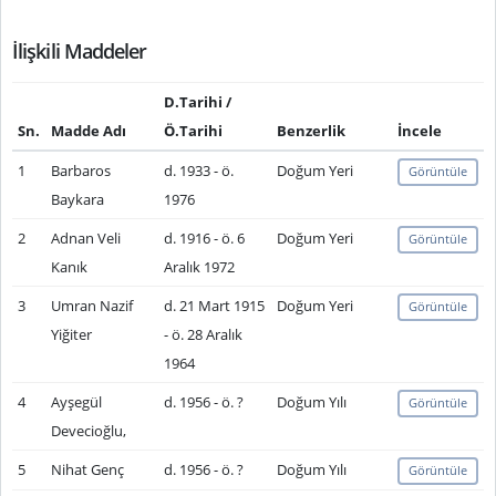
İlişkili Maddeler
D.Tarihi /
Sn.
Madde Adı
Ö.Tarihi
Benzerlik
İncele
1
Barbaros
d. 1933 - ö.
Doğum Yeri
Görüntüle
Baykara
1976
2
Adnan Veli
d. 1916 - ö. 6
Doğum Yeri
Görüntüle
Kanık
Aralık 1972
3
Umran Nazif
d. 21 Mart 1915
Doğum Yeri
Görüntüle
Yiğiter
- ö. 28 Aralık
1964
4
Ayşegül
d. 1956 - ö. ?
Doğum Yılı
Görüntüle
Devecioğlu,
5
Nihat Genç
d. 1956 - ö. ?
Doğum Yılı
Görüntüle