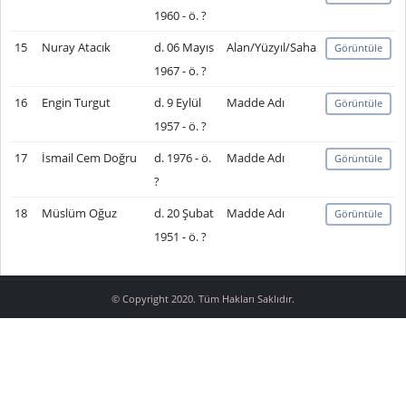
1960 - ö. ?
15
Nuray Atacık
d. 06 Mayıs
Alan/Yüzyıl/Saha
Görüntüle
1967 - ö. ?
16
Engin Turgut
d. 9 Eylül
Madde Adı
Görüntüle
1957 - ö. ?
17
İsmail Cem Doğru
d. 1976 - ö.
Madde Adı
Görüntüle
?
18
Müslüm Oğuz
d. 20 Şubat
Madde Adı
Görüntüle
1951 - ö. ?
© Copyright 2020. Tüm Hakları Saklıdır.