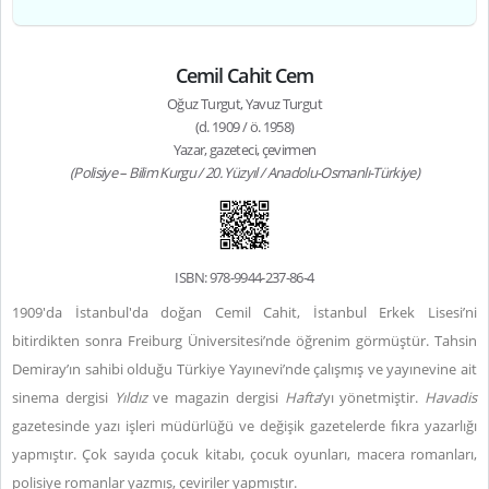
Cemil Cahit Cem
Oğuz Turgut, Yavuz Turgut
(d. 1909 / ö. 1958)
Yazar, gazeteci, çevirmen
(Polisiye – Bilim Kurgu / 20. Yüzyıl / Anadolu-Osmanlı-Türkiye)
ISBN: 978-9944-237-86-4
1909'da İstanbul'da doğan Cemil Cahit, İstanbul Erkek Lisesi’ni
bitirdikten sonra Freiburg Üniversitesi’nde öğrenim görmüştür. Tahsin
Demiray’ın sahibi olduğu Türkiye Yayınevi’nde çalışmış ve yayınevine ait
sinema dergisi
Yıldız
ve magazin dergisi
Hafta
’yı yönetmiştir.
Havadis
gazetesinde yazı işleri müdürlüğü ve değişik gazetelerde fıkra yazarlığı
yapmıştır. Çok sayıda çocuk kitabı, çocuk oyunları, macera romanları,
polisiye romanlar yazmış, çeviriler yapmıştır.