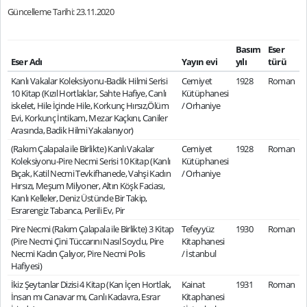
Güncelleme Tarihi: 23.11.2020
Basım
Eser
Eser Adı
Yayın evi
yılı
türü
Kanlı Vakalar Koleksiyonu-Badik Hilmi Serisi
Cemiyet
1928
Roman
10 Kitap (Kızıl Hortlaklar, Sahte Hafiye, Canlı
Kütüphanesi
iskelet, Hile İçinde Hile, Korkunç Hırsız,Ölüm
/ Orhaniye
Evi, Korkunç İntikam, Mezar Kaçkını, Caniler
Arasında, Badik Hilmi Yakalanıyor)
(Rakım Çalapala ile Birlikte) Kanlı Vakalar
Cemiyet
1928
Roman
Koleksiyonu-Pire Necmi Serisi 10 Kitap (Kanlı
Kütüphanesi
Bıçak, Katil Necmi Tevkifhanede, Vahşi Kadın
/ Orhaniye
Hırsızı, Meşum Milyoner, Altın Köşk Faciası,
Kanlı Kelleler, Deniz Üstünde Bir Takip,
Esrarengiz Tabanca, Perili Ev, Pir
Pire Necmi (Rakım Çalapala ile Birlikte) 3 Kitap
Tefeyyüz
1930
Roman
(Pire Necmi Çini Tüccarını Nasıl Soydu, Pire
Kitaphanesi
Necmi Kadın Çalıyor, Pire Necmi Polis
/ İstanbul
Hafiyesi)
İkiz Şeytanlar Dizisi 4 Kitap (Kan İçen Hortlak,
Kainat
1931
Roman
İnsan mı Canavar mı, Canlı Kadavra, Esrar
Kitaphanesi