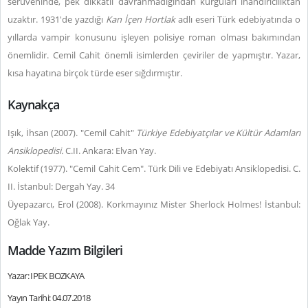
serüveninde, pek dikkatli davranmadığından kurguları inandırıcılıktan
uzaktır. 1931'de yazdığı
Kan İçen Hortlak
adlı eseri Türk edebiyatında o
yıllarda vampir konusunu işleyen polisiye roman olması bakımından
önemlidir. Cemil Cahit önemli isimlerden çeviriler de yapmıştır. Yazar,
kısa hayatına birçok türde eser sığdırmıştır.
Kaynakça
Işık, İhsan (2007). "Cemil Cahit"
Türkiye Edebiyatçılar ve Kültür Adamları
Ansiklopedisi.
C.II. Ankara: Elvan Yay.
Kolektif (1977). "Cemil Cahit Cem". Türk Dili ve Edebiyatı Ansiklopedisi. C.
II. İstanbul: Dergah Yay. 34
Üyepazarcı, Erol (2008). Korkmayınız Mister Sherlock Holmes! İstanbul:
Oğlak Yay.
Madde Yazım Bilgileri
Yazar: IPEK BOZKAYA
Yayın Tarihi: 04.07.2018