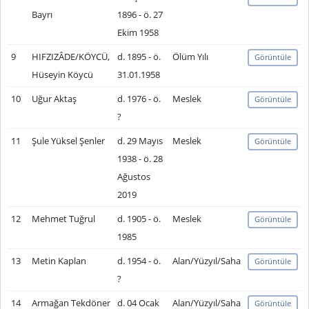
Bayrı
1896 - ö. 27
Ekim 1958
9
HIFZIZÂDE/KÖYCÜ,
d. 1895 - ö.
Ölüm Yılı
Görüntüle
Hüseyin Köycü
31.01.1958
10
Uğur Aktaş
d. 1976 - ö.
Meslek
Görüntüle
?
11
Şule Yüksel Şenler
d. 29 Mayıs
Meslek
Görüntüle
1938 - ö. 28
Ağustos
2019
12
Mehmet Tuğrul
d. 1905 - ö.
Meslek
Görüntüle
1985
13
Metin Kaplan
d. 1954 - ö.
Alan/Yüzyıl/Saha
Görüntüle
?
14
Armağan Tekdöner
d. 04 Ocak
Alan/Yüzyıl/Saha
Görüntüle