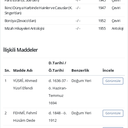
Paris Esrarı (E. Sue'den)
- / -
1945
Çeviri
İkinci Dünya Harbinde Hainler ve Casuslar (K.
- / -
1947
Çeviri
Singer’dan)
Borciya (Zevaco'dan)
- / -
1952
Çeviri
Mizah Hikayeleri Antolojisi
- / -
1955
Antoloji
İlişkili Maddeler
D.Tarihi /
Sn.
Madde Adı
Ö.Tarihi
Benzerlik
İncele
1
YÜSRÎ, Ahmed
d. 1636-37 -
Doğum Yeri
Görüntüle
Yüsrî Efendi
ö. Haziran-
Temmuz
1694
2
FEHMÎ, Fehmî
d. 1848 - ö.
Doğum Yeri
Görüntüle
Hüsâm Dede
1912