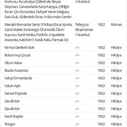
Korkusu, Avustralya Çöllerinde, Beyaz
/ İstanbul
Düşman, Canavarlarla Karşı Karşıya, Çiftliğin
Esrarı, Çin Korsanları, Dehşet Veren Mağara,
Duk-Duk, Göllerdeki Esrar, Hükümdar Sambi
Meraklı Romanlar Serisi 10 Kitap (Esrar İçinde,
Tefeyyüz
1932
Roman
Canlı İskelet, Esrarengiz Otomobil, Ölüm
Kitaphanesi
Kuyusu, Kanlı Vesika, Perili Ev, Hayaletler
/ İstanbul
Arasında, Katil Kim?, Kesik Kafa, Parmak İzi)
Kırmızı Derilerin Esiri
- / -
1932
Hikâye
Bulunmuş Çocuk
- / -
1932
Hikâye
Ölüm Adası
- / -
1932
Hikâye
Buzlar Arasında
- / -
1932
Hikâye
Vahşi Ormanlarda
- / -
1932
Hikâye
Vatan Aşkı
- / -
1932
Hikâye
Servet Peşinde
- / -
1932
Hikâye
Zavallı Esir
- / -
1932
Hikâye
Zavallı Esir
- / -
1932
Hikâye
Kanlı Stepler
- / -
1932
Hikâye
Rüzgar
- / -
1932
Hikâye