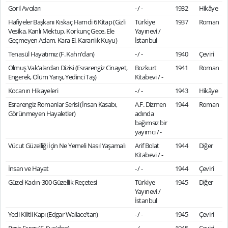
Goril Avcıları
- / -
1932
Hikâye
Hafiyeler Başkanı Kıskaç Hamdi 6 Kitap (Gizli
Türkiye
1937
Roman
Vesika, Kanlı Mektup, Korkunç Gece, Ele
Yayınevi /
Geçmeyen Adam, Kara El, Karanlık Kuyu)
İstanbul
Tenasül Hayatımız (F. Kahn'dan)
- / -
1940
Çeviri
Olmuş Vak'alardan Dizisi (Esrarengiz Cinayet,
Bozkurt
1941
Roman
Engerek, Ölüm Yarışı, Yedinci Taş)
Kitabevi / -
Kocanın Hikayeleri
- / -
1943
Hikâye
Esrarengiz Romanlar Serisi (İnsan Kasabı,
A.F. Dizmen
1944
Roman
Görünmeyen Hayaletler)
adında
bağımsız bir
yayımcı / -
Vücut Güzelliği İçin Ne Yemeli Nasıl Yaşamalı
Arif Bolat
1944
Diğer
Kitabevi / -
İnsan ve Hayat
- / -
1944
Çeviri
Güzel Kadın-300 Güzellik Reçetesi
Türkiye
1945
Diğer
Yayınevi /
İstanbul
Yedi Kilitli Kapı (Edgar Wallace'tan)
- / -
1945
Çeviri