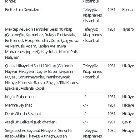
İçinde)
/ İstanbul
Bir Kedinin Devrialemi
Tefeyyüz
1931
Roman
Kitaphanesi
/ İstanbul
Mektep ve Salon Temsilleri Serisi 10 Kitap
Tefeyyüz
1931
Tiyatro
(Çapanoğlu, Kumarbaz, Bulaşık Bir Hastalık,
Kitaphanesi
Bir Komedi, Hoop Efendim, Derse Çalışıyoruz
/ İstanbul
ve Namuslu Adam, Kaplan Avı, Truva
Muharebesi (operet), Haydutlar, Küçük Polis
Hafiyesi)
Çocuk Hikayeleri Serisi 10 Kitap (Gülünçlü
Tefeyyüz
1931
Hikâye
Hayvan Hikayeleri, Leylek Baba, Tavşanın
Kitaphanesi
Rüyası, Görünmeyenler, İnanılmayacak
/ İstanbul
Hikaye, Kümeste Radyo, Rüzgar, Tilki Kardeş,
Eşekarısı, Arslanla Köpek)
Küçük Robenson
- / -
1931
Hikâye
Merih'e Seyahat
- / -
1931
Hikâye
Deniz Altında Seyahat
- / -
1931
Hikâye
Ateşli Bir Delikanlı (Lebiche'den)
- / -
1931
Çeviri
Sergüzeşt ve Seyahat Hikayeleri Serisi 16
Tefeyyüz
1932
Hikâye
Kitap (Afrika Hikayesi, Altın İçin, Arslan
Kitaphanesi