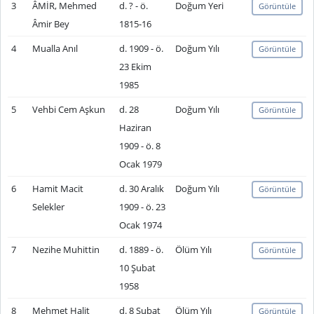
3
ÂMİR, Mehmed
d. ? - ö.
Doğum Yeri
Görüntüle
Âmir Bey
1815-16
4
Mualla Anıl
d. 1909 - ö.
Doğum Yılı
Görüntüle
23 Ekim
1985
5
Vehbi Cem Aşkun
d. 28
Doğum Yılı
Görüntüle
Haziran
1909 - ö. 8
Ocak 1979
6
Hamit Macit
d. 30 Aralık
Doğum Yılı
Görüntüle
Selekler
1909 - ö. 23
Ocak 1974
7
Nezihe Muhittin
d. 1889 - ö.
Ölüm Yılı
Görüntüle
10 Şubat
1958
8
Mehmet Halit
d. 8 Şubat
Ölüm Yılı
Görüntüle