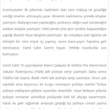
Cumhuriyetin ilk yıllarında kadınların batı tarzı makyaj ve güzelliğe
verdiği önemin artmasıyla yazar dönemin kadınlarına yönelik kitaplar
yazmıştır. Makyajın nasıl yapılacağını, pudranın, allığın nasıl sürüleceğini
anlatan kitaplar yazmıştır
.
1944 yılında yine aynı içerikte, başyazarlığını
yaptığı
Resimli Pazar
dergisini çıkarmıştır. Bu meseleye olan ilgisinin de
etkisiyle bir süre ıtriyat işi yapmış, sonra basın-yayın hayatına geri
dönmüştür. Cemil Cahit Cem’in hayatı 1958’de İstanbul’da son
bulmuştur.
Cemil Cahit 19 yaşındayken Rakım Çalapala ile birlikte
Pire Necmi-Kanlı
Vakalar Koleksiyonu
(1928) adlı polisiye seriyi yazmıştır. Daha sonra
1928'te tek başına
Badik Hilmi
adlı polisiye seriyi yazmıştır. Onun çok
sayıdaki ama doyurucu bir kurgu sunmayan polisiye eserleri Türkçe
polisiye edebiyatın gelişimi açısından önemlidir. Yazar ilerleyen yıllarda
polisiye romanlar çevirdikçe polisiyede belli bir altyapı kazanmıştır.
Fakat ek gelir sağlamak amacıyla giriştiği bu polisiye roman yazma