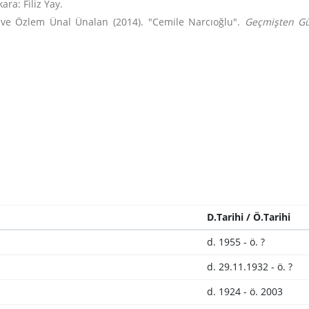
ara: Filiz Yay.
ve Özlem Ünal Ünalan (2014). "Cemile Narcıoğlu".
Geçmişten Gü
D.Tarihi / Ö.Tarihi
d. 1955 - ö. ?
d. 29.11.1932 - ö. ?
d. 1924 - ö. 2003