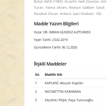
Bulut, Vahit (1983).
Kırşehir Halk Ozanları.
Ank
Turan, Fatma Ahsen, Reyhan Gökben Saluk 
Nezahat Özcan. Ankara: Gazi Kitabevi. 100.
Madde Yazım Bilgileri
Yazar: DR. İMRAN GÜNDÜZ ALPTÜRKER
Yayın Tarihi: 23.02.2019
Güncelleme Tarihi: 06.12.2020
İlişkili Maddeler
Sn.
Madde Adı
1
KAPLANÎ, Abuzer Kaplan
2
NECMETTİN KARAMAN
3
SALAHLI PAŞA, Paşa Yunusoğlu