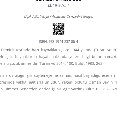
(d. 1949 / ö. -)
?
(Âşık / 20. Yüzyıl / Anadolu-Osmanlı-Türkiye)
ISBN: 978-9944-237-86-4
si Demirli köyünde bazı kaynaklara göre 1944 yılında (Turan vd 
elmiştir. Kaynaklarda hayatı hakkında yeterli bilgi bulunmamak
ve altı çocuk annesidir (Turan vd 2014: 100; Bulut 1983: 263).
alarda âşığın şiir söylemeye ne zaman, nasıl başladığı; eserleri 
yöresinde yaktığı ağıtlarla ünlüdür. Yeğeni olduğu Osman Bey'in, 1
t'un Himmet Şener'den derlediği bir ağıt vardır (Bulut 1983: 263-26