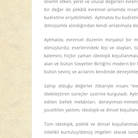
önemli etken, yerel ve ulusal değerleri evrens
bir değer de pekâlâ evrensel anlamda insani 
kudretine erişebilmekti. Aytmatov bu kudretini
dönüşümle alındığından kendi anlatımıyla do
Aytmatov, evrensel düzenin minyatür bir mo
dönüştürdü; eserlerindeki kişi ve olayları, 
kalemini, hiçbir zaman ideolojik koşullanmala
alan ve bütün Sovyetler Birliği’ni modern bir
bütün sevinç ve acılarını kendinde deneyimley
Sahip olduğu değerler itibariyle insanı “ev
ötekileştiren süreçler üzerine kurguladı. Ayt
edilen bellek mekânları; deneyimsel-mimetik 
yüceltilen yalıtım; ideolojik ve dinsel koşulla
Tüm ideolojik, politik ve dinsel koşullanm
nitelikli kurtuluş/dönüş imgeleri olarak s