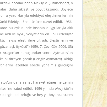
ul’daki hocalarından Aleksy V. Şutubendorf, o
aları daha sıklaştı ve boyut kazandı. Böylece
onra yazdıklarıyla edebiyat eleştirmenlerinin
Gorki Edebiyat Enstitüsü’ne davet edildi. 1956-
atov, bu öyküsünde insanın duygularıyla aklı
eme aldı ve öykü, Sovyetlerin en ünlü edebiyat
 haksız eleştirilere uğradı. Eleştirilerin ve
güzel aşk öyküsü” (1959: 7, Çev. Göz 2009: 83)
lan Aragon’un sunuşundan sonra Aytmatov’un
kalbi titreyen çocuk (Cengiz Aytmatov), aldığı
önlerini, ezelden ebede yönelmiş gerçeğini
tmatov’un daha rahat hareket etmesine zemin
ltesi'ne kabul edildi. 1959 yılında
Novy Mir
’in
n
dergisi editörlüğü ve beş yıl boyunca süren