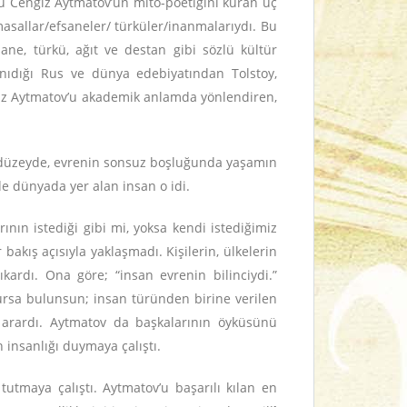
ğü Cengiz Aytmatov’un mito-poetiğini kuran üç
masallar/efsaneler/ türküler/inanmalarıydı. Bu
ne, türkü, ağıt ve destan gibi sözlü kültür
 tanıdığı Rus ve dünya edebiyatından Tolstoy,
ngiz Aytmatov’u akademik anlamda yönlendiren,
ik düzeyde, evrenin sonsuz boşluğunda yaşamın
 dünyada yer alan insan o idi.
ın istediği gibi mi, yoksa kendi istediğimiz
akış açısıyla yaklaşmadı. Kişilerin, ülkelerin
ardı. Ona göre; “insan evrenin bilinciydi.”
rsa bulunsun; insan türünden birine verilen
i arardı. Aytmatov da başkalarının öyküsünü
insanlığı duymaya çalıştı.
tutmaya çalıştı. Aytmatov’u başarılı kılan en