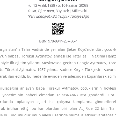
(d. 12 Aralık 1928 / ö. 10 Haziran 2008)
Yazar, Öğretmen, Büyükelçi, Milletvekili
(Yeni Edebiyat / 20. Yüzyıl / Türkiye Dışı)
ISBN: 978-9944-237-86-4
gızistan’ın Talas vadisinde yer alan Şeker Köyü’nde dört çocuklu (
’un babası, Törekul Aytmatov; annesi ise Tatar asıllı Nagima Ham
iyle ilk eğitim yıllarını Moskova’da geçiren Cengiz Aytmatov, Tö
. Törekul Aytmatov, 1937 yılında sadece Kırgız Türkçesini savund
arak ilan edildi, bu nedenle evinden ve ailesinden koparılarak acıma
dürüleceğini anlayan baba Törekul Aytmatov, çocuklarının böyles
i yönetiminin haberi olmadan Talas’a/Ata-Yurt’a gönderdi. Zir
yurdunda toplanıyor; eşleri ise, çalışma kamplarına gönderile
rak intihar ettiği bu kamplardan biri olan ALJİR’de 22 bin “halk
nde bulunduğu durumun ailesi üzerinde olumsuz etkiler yaratacağı