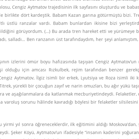
losu, Cengiz Aytmatov trajedisinin ilk sayfasını oluşturdu ve babas
 ile birlikte dört kardeştik. Babam Kazan garına götürmüştü bizi. Tr
lı üstlü ranzalar vardı. Babam bunlardan ikisine bizi yerleştird
ildiğini görüyordum. (…) Bu arada tren hareket etti ve yürümeye
ladı, salladı… Ben ranzanın üst tarafındaydım, her şeyi anlamıştım
şının izlerini ömür boyu hafızasında taşıyan Cengiz Aytmatov’un m
i olduğu için amcası Rızkulbek, rejim tarafından benzer gerek
ngiz Aytmatov, İlgiz isimli bir erkek, Lyutsiya ve Roza isimli iki
itrek, yürekli bir çocuğun zayıf ve narin omuzları, bu ağır yükü ta
ra ve aşağılanmalara da katlanmak mecburiyetindeydi. Felaketler,
da varoluş sorunu hâlinde kavradığı böylesi bir felaketler silsilesi
 yirmi yıl sonra öğreneceklerdir, ilk eğitimini aldığı Moskova’dan
teydi. Şeker Köyü, Aytmatov’un ifadesiyle “insanın kaderini yoğuran