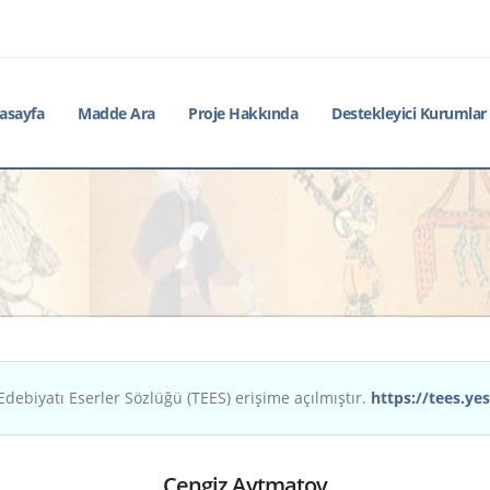
asayfa
Madde Ara
Proje Hakkında
Destekleyici Kurumlar
Edebiyatı Eserler Sözlüğü (TEES) erişime açılmıştır.
https://tees.yes
Cengiz Aytmatov