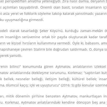
el perspektiften anlatma yeteneğiydi. Zira nasıl damla, deryanın bü
açılımları taşıyabilirdi. Önemli olan basit, sıradan insanların 
 asla yerel ve folklorik söyleme takılıp kalarak yansıtmadı; yazarı
ku uyuşmazlığına girmezdi.
deli olarak tasarladığı Şeker Köyü’nü, kurduğu zaman-mekân ötes
tüm insanlığın serüvenine ortak bir payda oluşturacak kadar taraf
rın ve kişisel hırsların kullanımına vermedi. Öyle ki, babasını, am
 hapishaneye çeviren Stalin’e bile doğrudan saldırmadı. O, dünya sor
erek yansıttı.
renin bilinci” konumunda gören Aytmatov, anlatılarının izleksel 
matov anlatılarında ötekileşme sorununu, Korkmaz; “saptırılan kuts
bellek, nesneler belleği, iletişim belleği, kültürel bellek; insan
nma, ölümcül kaçış; içki ve uyuşturucu” (2016: 5) gibi konular üzerin
aları, mitik dönemin şiri’sine benzeten Aytmatov, mankurtlaşan i
undu. Korkmaz, Aytmatov anlatılarındaki kendine dönüşün beş ana 