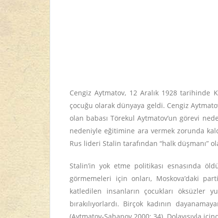
Cengiz Aytmatov, 12 Aralık 1928 tarihinde Kır
çocuğu olarak dünyaya geldi. Cengiz Aytmatov
olan babası Törekul Aytmatov’un görevi neden
nedeniyle eğitimine ara vermek zorunda kaldı
Rus lideri Stalin tarafından “halk düşmanı” ol
Stalin’in yok etme politikası esnasında öl
görmemeleri için onları, Moskova’daki part
katledilen insanların çocukları öksüzler 
bırakılıyorlardı. Birçok kadının dayanamaya
(Aytmatov-Şahanov 2000: 34). Dolayısıyla içi