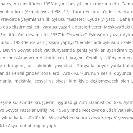
matov, bu enstitüden 1953’te yani beş yıl sonra mezun oldu. Camb
önlendirdi (Akmataliyev 1998: 17). Tarım Enstitüsü’nde ise, okum
Pravda’da yayımlanan ilk öyküsü "Gazeteci Cyuda"yı yazdı. Daha s
 da geliştirmesi için, yaratıcı yazarlık dersleri veren Moskova’daki 
 Enstitüsü’ne devam etti. 1957’de "Yüzyüze" öyküsünü yazan Aytm
guladı. 1958’de ise asıl çıkışını yaptığı "Cemile" adlı öyküsünü kal
 Devrin Sovyet edebiyat dünyasında geniş yankılar uyandıran öykü,
men Louis Aragon’un dikkatini çekti. Aragon, Cemile’yi “dünyanın en 
cüme edip geniş bir takdimle yayımladı. Dünyada büyük yankı bu
alar da kendiliğinden sona erdi. Artık Kürkürü’nün sesini duyunca 
anla, mekânla, sosyal ve siyasi kimliğiyle değişmeyecek olan y
eşme sürecinde Kruşçev’in uyguladığı Anti-Stalinist politika, Ay
ve Sovyet Yazarlar Birliği’ne, 1958 yılında Moskova’da Edebiyat Fakü
7 yılına kadar sürdürdü.
Novy Mir’
den sonra
Literaturnyi Kırgızista
rta Asya muhabirliğini yaptı.