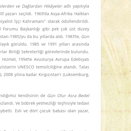
plerden ve Dağlardan Hikâyeler
adlı yapıtıyla
î yazarı seçildi. 1969’da Asya-Afrika Halkları
yalist İşçi Kahramanı” olarak ödüllendirildi.
Göl Forumu Başkanlığı gibi pek çok üst düzey
istan-1985)’yu da bu yıllarda aldı. 1983’te,
Gün
ayık görüldü. 1985 ve 1991 yılları arasında
rlar Birliği Sekreterliği görevlerinde bulundu.
n Hizmet, 1994’te Avusturya Avrupa Edebiyatı
zistan’ın UNESCO temsilciliğine atandı. Talas
), 2008 yılına kadar Kırgızıstan'ı (Lüksemburg,
landığımız kendisinin de
Gün Olur Asra Bedel
ızlandı. Ve böbrek yetmezliği teşhisiyle tedavi
betti. Evli ve dört çocuk babası olan yazar,