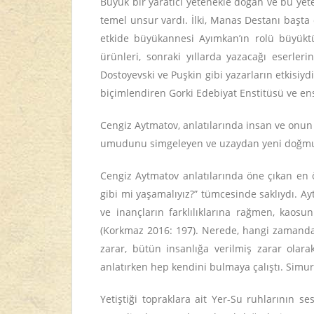
Büyük bir yaratıcı yetenekle doğan ve bu yet
temel unsur vardı. İlki, Manas Destanı başta 
etkide büyükannesi Ayımkan’ın rolü büyüktü
ürünleri, sonraki yıllarda yazacağı eserleri
Dostoyevski ve Puşkin gibi yazarların etkisi
biçimlendiren Gorki Edebiyat Enstitüsü ve enst
Cengiz Aytmatov, anlatılarında insan ve onun
umudunu simgeleyen ve uzaydan yeni doğmuş b
Cengiz Aytmatov anlatılarında öne çıkan en 
gibi mi yaşamalıyız?” tümcesinde saklıydı. Ay
ve inançların farklılıklarına rağmen, kaos
(Korkmaz 2016: 197). Nerede, hangi zamanda
zarar, bütün insanlığa verilmiş zarar olar
anlatırken hep kendini bulmaya çalıştı. Simu
Yetiştiği topraklara ait Yer-Su ruhlarının s