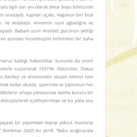
ıyla ilgili son anı olarak ömür boyu bilincinde
en oradaydı. Kapıları açıktı. Vagonun biri bize
i. Ve vedalaştı. Annemin nasıl ağladığını ve
 başladı. Babam uzun müddet, gücünün yettiği
, en azından hissetmiştim birbirimizi bir daha
aruz kaldığı haksızlıklar, bununla da sınırlı
çelerle suçlanarak 1937’de öldürüldü. Dokuz
 kız kardeşi ve annesinden oluşan ailenin tüm
şımak kadar okulda, işyerinde ve toplumun her
 dâhilerin ortaya çıkmasında daima kurucu bir
ni dönüştürerek içselleştirmeye ve bu yolla onu
, şaşaalı bir yaşamdan kopup yoksul, mustarip
” (Korkmaz 2002) bir yerdi. “Baba ocağına/ata