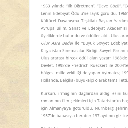
1963 yılında “İlk Öğretmen”, “Deve Gözü”, “
Lenin Edebiyat Ödülü’ne layık görüldü. 1968’d
Kültürel Dayanışma Teşkilatı Başkan Yardımcı
Avrupa Bilim, Sanat ve Edebiyat Akademisi v
üyeliklerde bulundu ve ödüller aldı. Uluslarara
Olur Asra Bedel
ile “Büyük Sovyet Edebiyat
Kırgızistan Sinemacılar Birliği, Sovyet Parlam
Uluslararası birçok ödül alan yazar; 1988’d
Devlet, 1998’de Friedrich Rueckert ile 2004’
bölgesi milletvekilliği de yapan Aytmatov, 199
Hollanda, Belçika) büyükelçi olarak temsil etti
Kürkürü ırmağının dağlardan aldığı esini kul
romanının film çekimleri için Tataristan’ın ba
için Almanya’ya götürüldü. Nürnberg şehrind
1937’de babasıyla beraber 137 aydının gizlice 