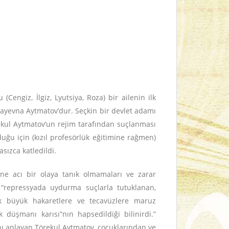
Cengiz, İlgiz, Lyutsiya, Roza) bir ailenin ilk
zayevna Aytmatov’dur. Seçkin bir devlet adamı
rekul Aytmatov’un rejim tarafından suçlanması
uğu için (kızıl profesörlük eğitimine rağmen)
sızca katledildi.
ine acı bir olaya tanık olmamaları ve zarar
a “repressyada uydurma suçlarla tutuklanan,
rek büyük hakaretlere ve tecavüzlere maruz
 düşmanı karısı”nın hapsedildiği bilinirdi.”
nı anlayan Törekul Aytmatov, çocuklarından ve