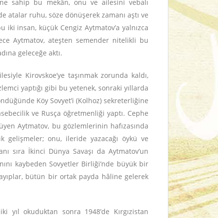
ine sahip bu mekân, onu ve ailesini vebalı
de atalar ruhu, söze dönüşerek zamanı aştı ve
bu iki insan, küçük Cengiz Aytmatov’a yalnızca
lece Aytmatov, ateşten semender nitelikli bu
dına geleceğe aktı.
lesiyle Kirovskoe’ye taşınmak zorunda kaldı,
emci yaptığı gibi bu yetenek, sonraki yıllarda
döndüğünde Köy Sovyet’i (Kolhoz) sekreterliğine
sebecilik ve Rusça öğretmenliği yaptı. Cephe
üyüyen Aytmatov, bu gözlemlerinin hafızasında
 gelişmeler; onu, ileride yazacağı öykü ve
yanı sıra İkinci Dünya Savaşı da Aytmatov’un
nını kaybeden Sovyetler Birliği’nde büyük bir
ayıplar, bütün bir ortak payda hâline gelerek
ki yıl okuduktan sonra 1948’de Kırgızistan