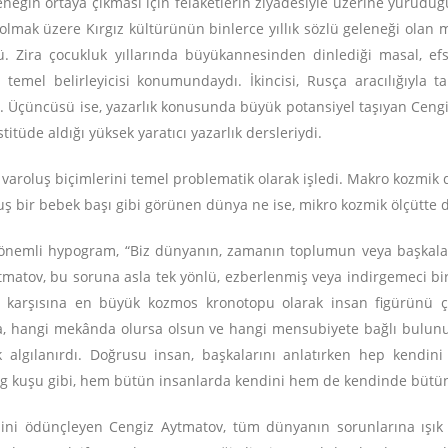
eneğin ortaya çıkması için felaketlerin ziyadesiyle üzerine yürüdü
olmak üzere Kırgız kültürünün binlerce yıllık sözlü geleneği olan 
. Zira çocukluk yıllarında büyükannesinden dinlediği masal, efsa
n temel belirleyicisi konumundaydı. İkincisi, Rusça aracılığıyla
ydi. Üçüncüsü ise, yazarlık konusunda büyük potansiyel taşıyan Ce
itüde aldığı yüksek yaratıcı yazarlık dersleriydi.
 varoluş biçimlerini temel problematik olarak işledi. Makro kozm
ir bebek başı gibi görünen dünya ne ise, mikro kozmik ölçütte de
önemli hypogram, “Biz dünyanın, zamanın toplumun veya başkaların
tmatov, bu soruna asla tek yönlü, ezberlenmiş veya indirgemeci bir b
un karşısına en büyük kozmos kronotopu olarak insan figürünü çık
, hangi mekânda olursa olsun ve hangi mensubiyete bağlı bulunu
ak algılanırdı. Doğrusu insan, başkalarını anlatırken hep kendin
rg kuşu gibi, hem bütün insanlarda kendini hem de kendinde bütün 
esini ödünçleyen Cengiz Aytmatov, tüm dünyanın sorunlarına ışık 