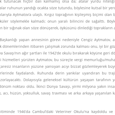
k tutunacak hiçbir dalı kalmamış olsa da; atalar yurdu niteliğ
alar ruhunun yandığı ocakta söze tutundu, böylesine kutsal bir yer
rıyla Aytmatov’a ulaştı. Kırgız toprağının kişileşmiş biçimi olan 
rküler söylemekle kalmadı; onun yaralı bilincini de sağalttı. Böy
 bir sığınak olan söze dönüşerek, öyküsünü dinlediği toprakların a
Başkanlığı yapan annesinin görevi nedeniyle Cengiz Aytmatov, ai
uk dönemlerinden itibaren çalışmak zorunda kalması onu, iyi bir gözl
a Savaşı’nın ağır şartları ile 1942’de okulu bırakarak köyüne geri 
isi hizmetleri yürüten Aytmatov, bu süreçte vergi memurluğu/muha
n, çaresiz insanların yüzüne yansıyan acıyı bizzat gözlemleyerek b
lerinde faydalandı. Ruhunda derin yankılar uyandıran bu trajik
orlayacaktı. Dolayısıyla geleneksel kültürün yaşayan tarafının 
 dönüm noktası oldu. İkinci Dünya Savaşı, yirmi milyona yakın insa
k, acı, hüzün, yoksulluk, savaş travması ve arka arkaya yaşanılan k
bitiminde 1946’da Cambul’daki Veteriner Okulu'na kaydoldu ve i