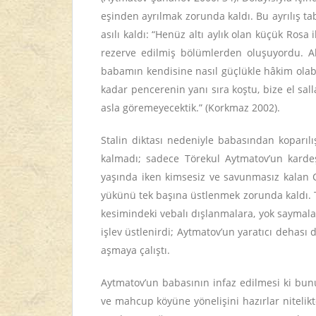
eşinden ayrılmak zorunda kaldı. Bu ayrılış tab
asılı kaldı: “Henüz altı aylık olan küçük Rosa
rezerve edilmiş bölümlerden oluşuyordu. Alt
babamın kendisine nasıl güçlükle hâkim olab
kadar pencerenin yanı sıra koştu, bize el sal
asla göremeyecektik.” (Korkmaz 2002).
Stalin diktası nedeniyle babasından koparılı
kalmadı; sadece Törekul Aytmatov’un kardeş
yaşında iken kimsesiz ve savunmasız kalan Ce
yükünü tek başına üstlenmek zorunda kaldı. T
kesimindeki vebalı dışlanmalara, yok saymala
işlev üstlenirdi; Aytmatov’un yaratıcı dehası 
aşmaya çalıştı.
Aytmatov’un babasının infaz edilmesi ki bunu
ve mahcup köyüne yönelişini hazırlar nitelik