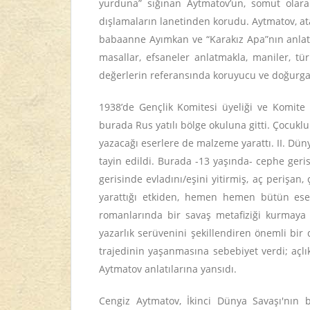
yurduna” sığınan Aytmatov’un, somut olara
dışlamaların lanetinden korudu. Aytmatov, at
babaanne Ayımkan ve “Karakız Apa”nın anlatıla
masallar, efsaneler anlatmakla, maniler, tü
değerlerin referansında koruyucu ve doğurgan
1938’de Gençlik Komitesi üyeliği ve Komite 
burada Rus yatılı bölge okuluna gitti. Çocukl
yazacağı eserlere de malzeme yarattı. II. Düny
tayin edildi. Burada -13 yaşında- cephe ger
gerisinde evladını/eşini yitirmiş, aç perişa
yarattığı etkiden, hemen hemen bütün eser
romanlarında bir savaş metafiziği kurmaya z
yazarlık serüvenini şekillendiren önemli bir
trajedinin yaşanmasına sebebiyet verdi; açlı
Aytmatov anlatılarına yansıdı.
Cengiz Aytmatov, İkinci Dünya Savaşı'nın 