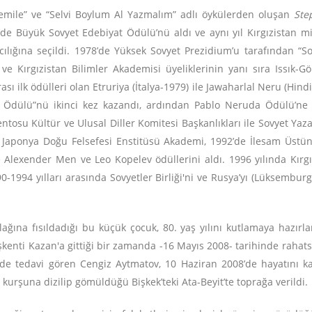
Cemile” ve “Selvi Boylum Al Yazmalım” adlı öykülerden oluşan
Ste
e Büyük Sovyet Edebiyat Ödülü’nü aldı ve aynı yıl Kırgızistan mill
lığına seçildi. 1978’de Yüksek Sovyet Prezidium’u tarafından “Sos
e Kırgızistan Bilimler Akademisi üyeliklerinin yanı sıra Issık-
sı ilk ödülleri olan Etruriya (İtalya-1979) ile Jawaharlal Neru (Hind
 Ödülü”nü ikinci kez kazandı, ardından Pablo Neruda Ödülü’ne l
entosu Kültür ve Ulusal Diller Komitesi Başkanlıkları ile Sovyet Yaza
e Japonya Doğu Felsefesi Enstitüsü Akademi, 1992’de İlesam Üstü
te Alexender Men ve Leo Kopelev ödüllerini aldı. 1996 yılında Kırgı
0-1994 yılları arasında Sovyetler Birliği'ni ve Rusya’yı (Lüksemburg
.
ağına fısıldadığı bu küçük çocuk, 80. yaş yılını kutlamaya hazır
şkenti Kazan'a gittiği bir zamanda -16 Mayıs 2008- tarihinde rahats
e tedavi gören Cengiz Aytmatov, 10 Haziran 2008’de hayatını kay
kurşuna dizilip gömüldüğü Bişkek’teki Ata-Beyit’te toprağa verildi.