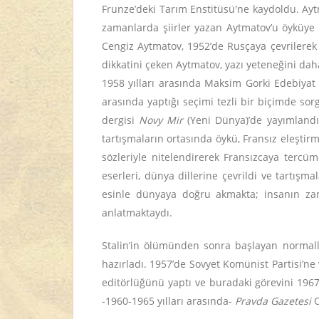
Frunze’deki Tarım Enstitüsü'ne kaydoldu. Ayt
zamanlarda şiirler yazan Aytmatov’u öyküye y
Cengiz Aytmatov, 1952’de Rusçaya çevrilerek 
dikkatini çeken Aytmatov, yazı yeteneğini daha
1958 yılları arasında Maksim Gorki Edebiyat
arasında yaptığı seçimi tezli bir biçimde sor
dergisi
Novy Mir
(Yeni Dünya)’de yayımlandı.
tartışmaların ortasında öykü, Fransız eleştir
sözleriyle nitelendirerek Fransızcaya ter
eserleri, dünya dillerine çevrildi ve tartışm
esinle dünyaya doğru akmakta; insanın zam
anlatmaktaydı.
Stalin’in ölümünden sonra başlayan normall
hazırladı. 1957’de Sovyet Komünist Partisi’ne 
editörlüğünü yaptı ve buradaki görevini 196
-1960-1965 yılları arasında-
Pravda Gazetesi
O