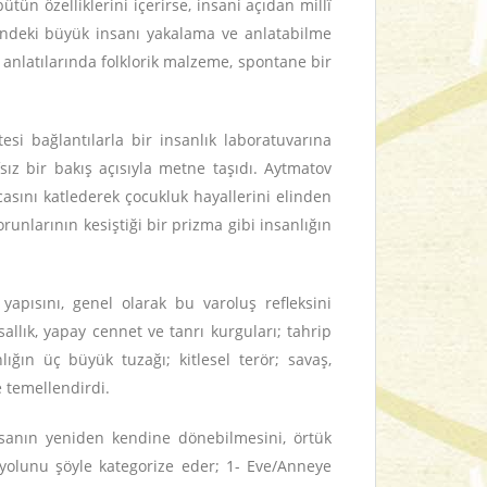
tün özelliklerini içerirse, insani açıdan millî
içindeki büyük insanı yakalama ve anlatabilme
n anlatılarında folklorik malzeme, spontane bir
i bağlantılarla bir insanlık laboratuvarına
sız bir bakış açısıyla metne taşıdı. Aytmatov
casını katlederek çocukluk hayallerini elinden
unlarının kesiştiği bir prizma gibi insanlığın
yapısını, genel olarak bu varoluş refleksini
allık, yapay cennet ve tanrı kurguları; tahrip
lığın üç büyük tuzağı; kitlesel terör; savaş,
e temellendirdi.
nsanın yeniden kendine dönebilmesini, örtük
yolunu şöyle kategorize eder; 1- Eve/Anneye