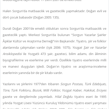
Halen Sorgun’da matbaacılık ve gazetecilik yapmaktadır. Doğan evli ve
dört çocuk babasıdır (Doğan 2005: 135).
Durali Doğan 2001’de emekli olduktan sonra Sorgun’da matbaacılık ve
gazetecilik yaptı. Merkezi Sorgun’da bulunan “Sorgun Yazarlar Şairler
Âşıklar Kültür ve Araştırma Derneği”nin Başkanıdır. Tiyatro, şiir ve folklor
alanlarında çalışmaları vardır (Işık 2006: 1075).
Yozgat Şair ve Yazarlar
Ansiklopedisi
ile Yozgatlı 473 şair, gazeteci, bilim adamı, din âliminin
biyografilerine ve eserlerine yer verdi. Özellikle tiyatro eserlerinde milli
ve manevi duyguları işledi. Doğan'ın tiyatro ve araştırma-inceleme
eserlerinin yanında bir de şiir kitabı vardır.
Yazılarını ve şiirlerini 1977’den itibaren
Sorgun Postası, Türk Edebiyatı,
Töre, Türk Folkloru, Bozok, Milli Folklor, Yozgat Haber, Hakikat, Erciyes
gazete ve dergilerinde yayımladı.
Hilal Doğdu
tiyatro eseri ile 1995
yılında Yozgat Lisesi Yüzüncü Kuruluş Yıldönümü tiyatro eseri yarışması