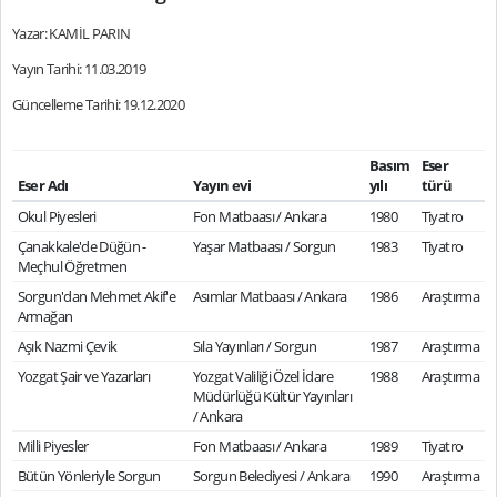
Yazar: KAMİL PARIN
Yayın Tarihi: 11.03.2019
Güncelleme Tarihi: 19.12.2020
Basım
Eser
Eser Adı
Yayın evi
yılı
türü
Okul Piyesleri
Fon Matbaası / Ankara
1980
Tiyatro
Çanakkale'de Düğün -
Yaşar Matbaası / Sorgun
1983
Tiyatro
Meçhul Öğretmen
Sorgun'dan Mehmet Akif'e
Asımlar Matbaası / Ankara
1986
Araştırma
Armağan
Aşık Nazmi Çevik
Sıla Yayınları / Sorgun
1987
Araştırma
Yozgat Şair ve Yazarları
Yozgat Valiliği Özel İdare
1988
Araştırma
Müdürlüğü Kültür Yayınları
/ Ankara
Milli Piyesler
Fon Matbaası / Ankara
1989
Tiyatro
Bütün Yönleriyle Sorgun
Sorgun Belediyesi / Ankara
1990
Araştırma