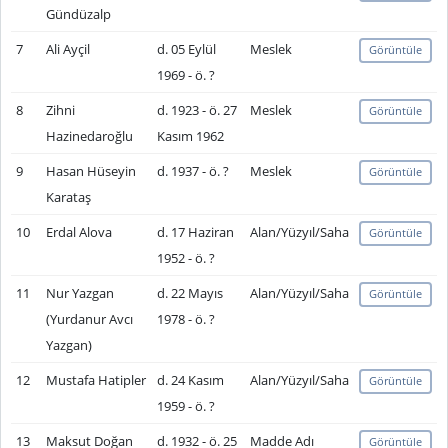
Gündüzalp
7
Ali Ayçil
d. 05 Eylül
Meslek
Görüntüle
1969 - ö. ?
8
Zihni
d. 1923 - ö. 27
Meslek
Görüntüle
Hazinedaroğlu
Kasım 1962
9
Hasan Hüseyin
d. 1937 - ö. ?
Meslek
Görüntüle
Karataş
10
Erdal Alova
d. 17 Haziran
Alan/Yüzyıl/Saha
Görüntüle
1952 - ö. ?
11
Nur Yazgan
d. 22 Mayıs
Alan/Yüzyıl/Saha
Görüntüle
(Yurdanur Avcı
1978 - ö. ?
Yazgan)
12
Mustafa Hatipler
d. 24 Kasım
Alan/Yüzyıl/Saha
Görüntüle
1959 - ö. ?
13
Maksut Doğan
d. 1932 - ö. 25
Madde Adı
Görüntüle