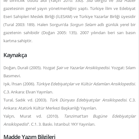
ile birincilik ödülü aldı (Yalçın 2010: 330).
Sıla
dergisi ve
Sıla Haber
gazetesinin
genel yayın yönetmenliğini yaptı. Türkiye İlim ve Edebiyat
Eseri Sahipleri Meslek Birliği (İLESAM) ve Türkiye Yazarlar Birliği üyesidir
(Tural 2003: 189). Halen Sorgun’da
Sorgun Selam
adlı günlük yerel bir
gazetenin sahibidir (Doğan 2005: 135). 2007 yılından beri sarı basın
kartına sahiptir.
Kaynakça
Doğan, Durali (2005).
Yozgat Şair ve Yazarlar Ansiklopedisi
. Yozgat: Sılam
Basımevi.
Işık, İhsan (2006).
Türkiye Edebiyatçılar ve Kültür Adamları Ansiklopedisi.
C.3. Ankara: Elvan Yayınları.
Tural, Sadık vd. (2003).
Türk Dünyası Edebiyatçılar Ansiklopedisi
. C.3.
Ankara: Atatürk Kültür Merkezi Başkanlığı Yayınları.
Yalçın, Murat vd. (2010).
Tanzimat’tan Bugüne Edebiyatçılar
Ansiklopedisi
”. C.1. 3. Baskı. İstanbul: YKY Yayınları.
Madde Yazım Bilgileri