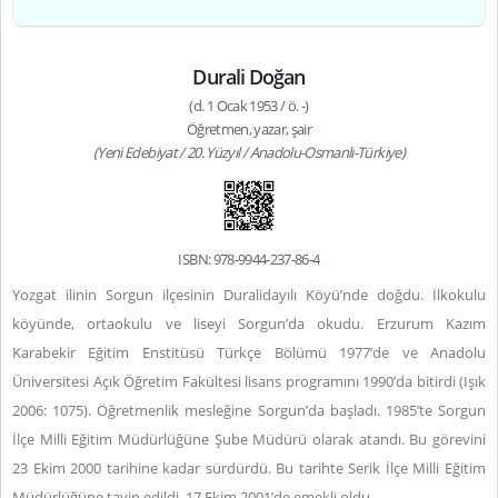
Durali Doğan
(d. 1 Ocak 1953 / ö. -)
Öğretmen, yazar, şair
(Yeni Edebiyat / 20. Yüzyıl / Anadolu-Osmanlı-Türkiye)
ISBN: 978-9944-237-86-4
Yozgat ilinin Sorgun ilçesinin Duralidayılı Köyü’nde doğdu. İlkokulu
köyünde, ortaokulu ve liseyi Sorgun’da okudu. Erzurum Kazım
Karabekir Eğitim Enstitüsü Türkçe Bölümü 1977’de ve Anadolu
Üniversitesi Açık Öğretim Fakültesi lisans programını 1990’da bitirdi (Işık
2006: 1075). Öğretmenlik mesleğine Sorgun’da başladı. 1985’te Sorgun
İlçe Milli Eğitim Müdürlüğüne Şube Müdürü olarak atandı. Bu görevini
23 Ekim 2000 tarihine kadar sürdürdü. Bu tarihte Serik İlçe Milli Eğitim
Müdürlüğüne tayin edildi. 17 Ekim 2001’de emekli oldu.