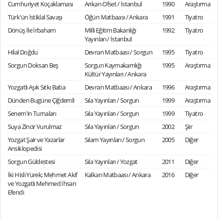
Cumhuriyet Koçaklaması
Arıkan Ofset / İstanbul
1990
Araştırma
Türk'ün İstiklal Savaşı
Öğün Matbaası / Ankara
1991
Tiyatro
Dönüş İle İrbaham
Milli Eğitim Bakanlığı
1992
Tiyatro
Yayınları / İstanbul
Hilal Doğdu
Devran Matbaası / Sorgun
1995
Tiyatro
Sorgun Doksan Beş
Sorgun Kaymakamlığı
1995
Araştırma
Kültür Yayınları / Ankara
Yozgatlı Aşık Sıtkı Baba
Devran Matbaası / Ankara
1996
Araştırma
Dünden Bugüne Çiğdemli
Sıla Yayınları / Sorgun
1999
Araştırma
Senem'in Turnaları
Sıla Yayınları / Sorgun
1999
Tiyatro
Suya Zincir Vurulmaz
Sıla Yayınları / Sorgun
2002
Şiir
Yozgat Şair ve Yazarlar
Sılam Yayınları / Sorgun
2005
Diğer
Ansiklopedisi
Sorgun Güldestesi
Sıla Yayınları / Yozgat
2011
Diğer
İki Hisli Yürek; Mehmet Akif
Kalkan Matbaası / Ankara
2016
Diğer
ve Yozgatlı Mehmed İhsan
Efendi