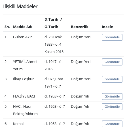
İlişkili Maddeler
D.Tarihi /
Sn.
Madde Adı
Ö.Tarihi
Benzerlik
İncele
1
Gülten Akın
d. 23 Ocak
Doğum Yeri
Görüntüle
1933 - ö. 4
Kasım 2015
2
YETİMÎ, Ahmet
d. 1947 - ö.
Doğum Yeri
Görüntüle
Yetim
2016
3
İlkay Coşkun
d. 07 Şubat
Doğum Yeri
Görüntüle
1971 - ö. ?
4
FEVZİYE BACI
d. 1953 - ö. ?
Doğum Yılı
Görüntüle
5
HACI, Hacı
d. 1953 - ö. ?
Doğum Yılı
Görüntüle
Bektaş Yıldırım
6
Kemal
d. 1953 - ö. ?
Doğum Yılı
Görüntüle