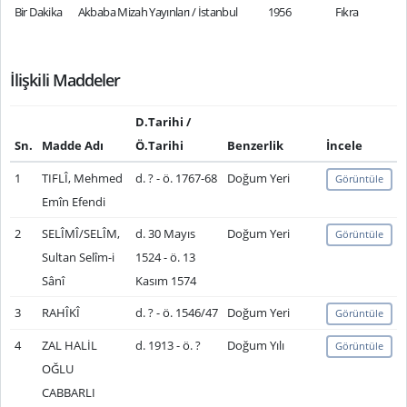
Bir Dakika
Akbaba Mizah Yayınları / İstanbul
1956
Fıkra
İlişkili Maddeler
D.Tarihi /
Sn.
Madde Adı
Ö.Tarihi
Benzerlik
İncele
1
TIFLÎ, Mehmed
d. ? - ö. 1767-68
Doğum Yeri
Görüntüle
Emîn Efendi
2
SELÎMÎ/SELÎM,
d. 30 Mayıs
Doğum Yeri
Görüntüle
Sultan Selîm-i
1524 - ö. 13
Sânî
Kasım 1574
3
RAHÎKÎ
d. ? - ö. 1546/47
Doğum Yeri
Görüntüle
4
ZAL HALİL
d. 1913 - ö. ?
Doğum Yılı
Görüntüle
OĞLU
CABBARLI