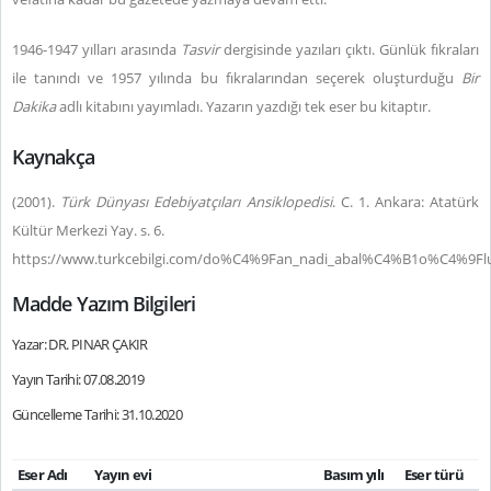
1946-1947 yılları arasında
Tasvir
dergisinde yazıları çıktı. Günlük fıkraları
ile tanındı ve 1957 yılında bu fıkralarından seçerek oluşturduğu
Bir
Dakika
adlı kitabını yayımladı. Yazarın yazdığı tek eser bu kitaptır.
Kaynakça
(2001).
Türk Dünyası Edebiyatçıları Ansiklopedisi
. C. 1. Ankara: Atatürk
Kültür Merkezi Yay. s. 6.
https://www.turkcebilgi.com/do%C4%9Fan_nadi_abal%C4%B1o%C4%9Fl
Madde Yazım Bilgileri
Yazar: DR. PINAR ÇAKIR
Yayın Tarihi: 07.08.2019
Güncelleme Tarihi: 31.10.2020
Eser Adı
Yayın evi
Basım yılı
Eser türü