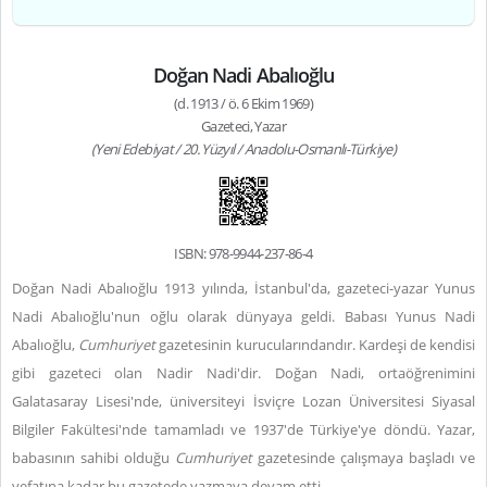
Doğan Nadi Abalıoğlu
(d. 1913 / ö. 6 Ekim 1969)
Gazeteci, Yazar
(Yeni Edebiyat / 20. Yüzyıl / Anadolu-Osmanlı-Türkiye)
ISBN: 978-9944-237-86-4
Doğan Nadi Abalıoğlu 1913 yılında, İstanbul'da, gazeteci-yazar Yunus
Nadi Abalıoğlu'nun oğlu olarak dünyaya geldi. Babası Yunus Nadi
Abalıoğlu,
Cumhuriyet
gazetesinin kurucularındandır. Kardeşi de kendisi
gibi gazeteci olan Nadir Nadi'dir. Doğan Nadi, ortaöğrenimini
Galatasaray Lisesi'nde, üniversiteyi İsviçre Lozan Üniversitesi Siyasal
Bilgiler Fakültesi'nde tamamladı ve 1937'de Türkiye'ye döndü. Yazar,
babasının sahibi olduğu
Cumhuriyet
gazetesinde çalışmaya başladı ve
vefatına kadar bu gazetede yazmaya devam etti.