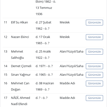
Ekim) 1862 - ö.
13 Temmuz
1936
11
Elif Su Alkan
d. 27 Şubat
Meslek
Görüntüle
1962 - ö. ?
12
Nazan Ekinci
d. 17 Ocak
Meslek
Görüntüle
1965 - ö. ?
13
Mehmet
d. 25 Aralık
Alan/Yüzyıl/Saha
Görüntüle
Salihoğlu
1922 - ö. ?
14
Demet Çizmeli
d. 1971 - ö. ?
Alan/Yüzyıl/Saha
Görüntüle
15
Sinan Yağmur
d. 1965 - ö. ?
Alan/Yüzyıl/Saha
Görüntüle
16
Mehmet Can
d. 08 Haziran
Madde Adı
Görüntüle
Doğan
1969 - ö. ?
17
NÂDÎ, Ahmed
d. ? - ö. ?
Madde Adı
Görüntüle
Nadî Efendi