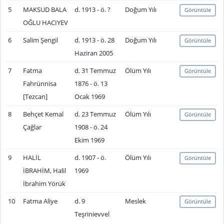
5
MAKSUD BALA
d. 1913 - ö. ?
Doğum Yılı
Görüntüle
OĞLU HACIYEV
6
Salim Şengil
d. 1913 - ö. 28
Doğum Yılı
Görüntüle
Haziran 2005
7
Fatma
d. 31 Temmuz
Ölüm Yılı
Görüntüle
Fahrünnisa
1876 - ö. 13
[Tezcan]
Ocak 1969
8
Behçet Kemal
d. 23 Temmuz
Ölüm Yılı
Görüntüle
Çağlar
1908 - ö. 24
Ekim 1969
9
HALİL
d. 1907 - ö.
Ölüm Yılı
Görüntüle
İBRAHİM, Halil
1969
İbrahim Yörük
10
Fatma Aliye
d. 9
Meslek
Görüntüle
Teşrinievvel