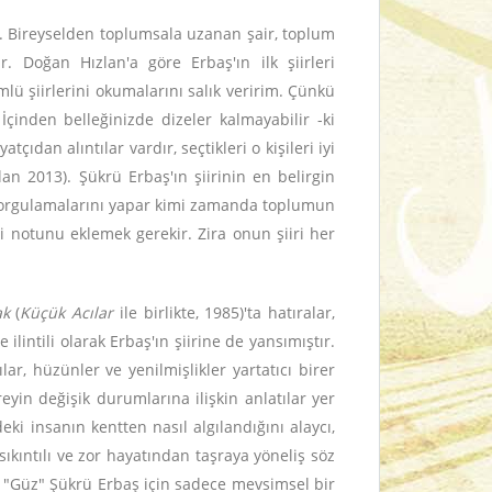
ir. Bireyselden toplumsala uzanan şair, toplum
 Doğan Hızlan'a göre Erbaş'ın ilk şiirleri
mlü şiirlerini okumalarını salık veririm. Çünkü
İçinden belleğinizde dizeler kalmayabilir -ki
tçıdan alıntılar vardır, seçtikleri o kişileri iyi
lan 2013). Şükrü Erbaş'ın şiirinin en belirgin
al sorgulamalarını yapar kimi zamanda toplumun
i notunu eklemek gerekir. Zira onun şiiri her
ak
(
Küçük Acılar
ile birlikte, 1985)'ta hatıralar,
lintili olarak Erbaş'ın şiirine de yansımıştır.
lar, hüzünler ve yenilmişlikler yartatıcı birer
reyin değişik durumlarına ilişkin anlatılar yer
eki insanın kentten nasıl algılandığını alaycı,
 sıkıntılı ve zor hayatından taşraya yöneliş söz
. "Güz" Şükrü Erbaş için sadece mevsimsel bir