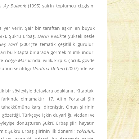
iü Ay Bulanık
(1995) şairin toplumcu çizgisini
ne yer verir. Şair bir taraftan aşkın en büyük
997). Şükrü Erbaş,
Derin Kesik
'te yüksek sesle
eş Harf
(2001)'te tematik çeşitlilik gürülür.
emaları bu kitapta bir arada görmek mümkündür.
öre
Gölge Masalı
'nda; iyilik, kirpik, çocuk, gövde
usunun sezildiği
Unutma Defteri
(2007)'nde ise
k bir söyleyişle detaylara odaklanır. Kitaptaki
arkında olmamaktır. 17. Altın Portakal Şiir
 tahakkümüna karşı direniştir. Onun şiirinin
gözettiği, Türkçeye içkin duyarlığı, vicdanı ve
 söyleyişe dönüştüren Şükrü Erbaş şiiri hayatın
miz Şükrü Erbaş şiirinin ilk dönemi;
Yolculuk,