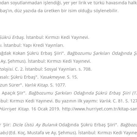
mdan soyutlanmadan işlendiği, yer yer lirik ve türkü havasında halk 
rbaş'ın, düz yazıda da üretken bir isim olduğu söylenebilir.
 Şükrü Erbaş
. İstanbul: Kırmızı Kedi Yayınevi.
ı
. İstanbul: Yapı Kredi Yayınları.
uğdak Kokan Şükrü Erbaş Şiiri".
Bağbozumu Şarkıları Odağında Şükr
Ay, Şehmus). İstanbul: Kırmızı Kedi Yayınevi.
olojisi
. C. 2. İstanbul: Sosyal Yayınları. s. 708.
asalı: Şükrü Erbaş".
Yasakmeyve
. S. 15.
 Uzun Sürer".
Varlık Kitap.
S. 1077.
: Apaçık Şiir".
Bağbozumu Şarkıları Odağında Şükrü Erbaş Şiiri (1
bul: Kırmızı Kedi Yayınevi. Bu yazının ilk yayımı:
Varlık.
C. 81. S. 127
Hürriyet Kitap.
16 Ocak 2019. http://www.hurriyet.com.tr/kitap-san
r Şiir:
Dicle Üstü Ay Bulanık
Odağında Şükrü Erbaş Şiiri".
Bağbozu
abı)
(Ed. Koç, Mustafa ve Ay, Şehmus). İstanbul: Kırmızı Kedi Yayıne