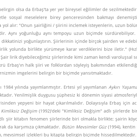
elirgin olsa da Erbaş'ta yer yer bireysel eğilimler de sezilmekted
etle sosyal meselelere birey penceresinden bakmayı denemiştir.
yol alır: "Onun şairliğini / şiirini inclemek isteyenlerin, uzun bölü
ğildir. Aynı yoğunluğu aynı tempoyu uzun biçimde sürdürebiliyor. 
dikkatinizi yoğunlaştırın. Şiirlerinin içinde birçok şairden ve edebiya
lik yolunda birlikte yürümeye karar verdiklerini bize iletir." (Hız
ir. Şair lirik diyebileceğimiz şiirlerinde kimi zaman kendi varoluşs
rü Erbaş'ın halk şiiri ve folklordan söyleyiş bakımından etkilendiğ
izmin imgelerini belirgin bir biçimde yansıtmaktadır.
abı 1984 yılında yayımlanmıştır. Ertesi yıl yayımlanan
Aykırı Yaşam
tadır. Yenilmişlik duygusu şüphesiz ki dönemin siyasi atmosferiyle i
isinden yepyeni bir hayat çıkarılmalıdır. Dolayısıyla Erbaş için acı
n
Kimliksiz Değişim
(1992)'deki "Kimliksiz Değişim" adlı şiirlerde bi
lı şiir kitabın fenomen şiirlerinde biri olmakla birlikte; şairin köyd
olarak da karşımıza çıkmaktadır.
Bütün Mevsimler Güz
(1994), kentin
, mevsimsel izlekleri bu kitapta belirgin biçimde hissedilmektedir