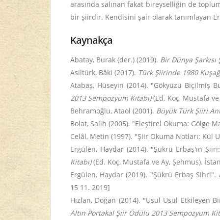
arasında salınan fakat bireyselliğin de toplu
bir şiirdir. Kendisini şair olarak tanımlayan E
Kaynakça
Abatay, Burak (der.) (2019).
Bir Dünya Şarkısı
Asiltürk, Bâki (2017).
Türk Şiirinde 1980 Kuşağ
Atabaş, Hüseyin (2014). "Gökyüzü Biçilmiş B
2013 Sempozyum Kitabı)
(Ed. Koç, Mustafa ve 
Behramoğlu, Ataol (2001).
Büyük Türk Şiiri Ant
Bolat, Salih (2005). "Eleştirel Okuma: Gölge M
Celâl, Metin (1997). "Şiir Okuma Notları: Kül
Ergülen, Haydar (2014). "Şükrü Erbaş'ın Şiiri
Kitabı)
(Ed. Koç, Mustafa ve Ay, Şehmus). İstan
Ergülen, Haydar (2019). "Şükrü Erbaş Sihri".
15 11. 2019]
Hızlan, Doğan (2014). "Usul Usul Etkileyen Bi
Altın Portakal Şiir Ödülü 2013 Sempozyum Kit