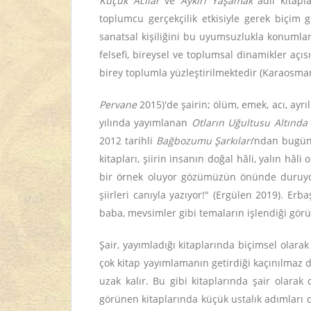
Küçük Acılar
ve
Aykırı Yaşamak
adlı kitapl
toplumcu gerçekçilik etkisiyle gerek biçim 
sanatsal kişiliğini bu uyumsuzlukla konumlan
felsefi, bireysel ve toplumsal dinamikler açıs
birey toplumla yüzleştirilmektedir (Karaosma
Pervane
2015)'de şairin; ölüm, emek, acı, ayrı
yılında yayımlanan
Otların Uğultusu Altında
2012 tarihli
Bağbozumu Şarkıları
’ndan bugü
kitapları, şiirin insanın doğal hâli, yalın hâl
bir örnek oluyor gözümüzün önünde duruyor
şiirleri canıyla yazıyor!" (Ergülen 2019). Erb
baba, mevsimler gibi temaların işlendiği görü
Şair, yayımladığı kitaplarında biçimsel olarak 
çok kitap yayımlamanın getirdiği kaçınılmaz 
uzak kalır. Bu gibi kitaplarında şair olarak
görünen kitaplarında küçük ustalık adımları dik