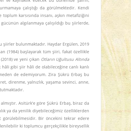
emel ve kaynaklık edecek bu dönemde şairin,
şturmamaya çalıştığı da görülmektedir. Kendi
 toplum karsısında insanı, aşkın metafiziğini
n gücünün algılanmaya çalışıldığı bu şiirlerde,
uğu şiirler bulunmaktadır. Haydar Ergülen, 2019
dan (1984) başlayarak tüm şiiri, fakat özellikle
(2018) ve yeni çıkan
Otların Uğultusu Altında
hâli gibi şiir hâli de olabileceğine canlı kanlı
lemeden de edemiyorum. Zira Şükrü Erbaş bu
sret, direnme, yalnızlık, yaşama sevinci, anne,
 tutmaktadır.
e almıştır. Asitürk'e göre Şükrü Erbaş, biraz da
k ya da yenilik diyebileceğimiz özelliklerden
t görülebilmesidir. Bir öncekini tekrar edere
enilebilir ki toplumcu gerçekçilikle bireysellik