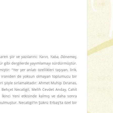
aren şiir ve yazılarını;
Yarın, Yaba, Dönemeç,
tür
gibi dergilerde yayımlamayı sürdürmüştür.
r: "Yer yer anlatı özellikleri taşıyan, lirik,
le, ironiden de yoksun olmayan toplumucu bir
leri şöyle sırlamaktadır: Ahmet Muhip Dıranas,
 Behçet Necatigil, Melih Cevdet Anday, Cahit
da İkinci Yeni etkisinde kalmış ve daha sonra
ulmuştur. Necatigil'in Şükrü Erbaş'ta özel bir