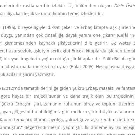
önemlerinde rastlanan bir izlektir. Üç bölümden oluşan
Dicle Üst
lılığı, kardeşlik ve umut kitabın temel izlekleridir.
r
(1996), bireyselliğiyle dikkat çeker ve Erbaş kitapta aşk şiirleri
duygu yanından çok cinselliğe dayalı yanını öne çıkarır (Celâl 1
 gitmemesinden kaynaklı şikâyetlerini dile getirir.
Üç Nokta B
eder, huzursuzluk, aşk, iyimserlik gibi önceki kitaplarda işlenen t
) bireysel imgelerin yoğun olduğu şiir kitaplarıdır. Salih Bolat'a g
ğlam oluşturmada merkezi rol oynar (Bolat 2005). Hesaplaşma duyg
k acıların şiirini yazmıştır.
ı
(2012)'nda tematik derinliğe giden Şükrü Erbaş, masalsı ve fantasti
göre hayat bir trajedi sunar ve daha trajik olan bu trajedinin f
in "Şükrü Erbaş'ın şiiri, zamanın ruhunun birey ve toplum üzerine
şayan gölgesini bulabildiğimiz gibi modern şiirin büyük ustalarının 
. Kadim temaları; ölümü, ayrılığı, yalnızlığı ve aşkı kendimizle bir
okunmuştur." değerlendirmesini yapmıştır. İki döneme ayırabileceği