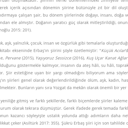
ardan oluşmaktadır. Şiirinin ileriki dönemlerindeki zihniyete t
gerek içerik açısından dönemin şiirine bütünüyle zıt bir dil olu
dırmaya çalışan şair, bu dönem şiirlerinde doğayı, insanı, doğa ve
ından ele almıştır. Doğanın yaratıcı güç olarak mitleştirildiği, onu
noğlu 2015: 201).
lık, aşk, yalnızlık, çocuk, insan ve özgürlük gibi temalarla oluşturd
kitabı ekseninde Erbaş'ın şiirini şöyle özetlemiştir: "
Küçük Acılar
’
ne,
Pervane
(2015),
Yaşıyoruz Sessizce
(2016),
Kuş Uçar Kanat Ağlar
i olduğunu göstermekle kalmıyor, insanın da ateş hâli, su hâli, toprak 
. Şiir estetiğine uyan bir yargı olmadığını biliyorum ama söy
aş'ın şiirleri genel olarak değerlendirildiğinde ölüm, aşk, kadın, ha
lmekteir. Bunların yanı sıra Yozgat da mekân olarak önemli bir yer
yeniliğe gitmiş ve farklı şekillerde, farklı biçemlerde şiirler kalem
durum olarak tekrara düşmüştür. Gerek ifadede gerek temada farklılı
 onun kazancı söyleyişte ustalık yolunda attığı adımların daha ne
kat çeker (Asiltürk 2017: 355). Şükrü Erbaş şiiri için son tahlilde d