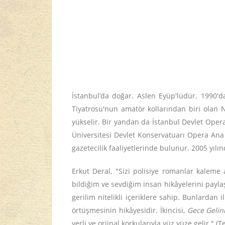
İstanbul’da doğar. Aslen Eyüp'lüdür. 1990'd
Tiyatrosu'nun amatör kollarından biri olan 
yükselir. Bir yandan da İstanbul Devlet Oper
Üniversitesi Devlet Konservatuarı Opera Ana 
gazetecilik faaliyetlerinde bulunur. 2005 yıl
Erkut Deral, "Sizi polisiye romanlar kaleme
bildiğim ve sevdiğim insan hikâyelerini payla
gerilim nitelikli içeriklere sahip. Bunlardan i
örtüşmesinin hikâyesidir. İkincisi,
Gece Gelin
yerli ve orjinal korkularıyla yüz yüze gelir." (