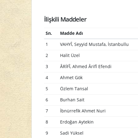
İlişkili Maddeler
Sn.
Madde Adı
1
VAHYÎ, Seyyid Mustafa, İstanbullu
2
Halit Üzel
3
ÂRİFÎ, Ahmed Ârifî Efendi
4
Ahmet Gök
5
Özlem Tansal
6
Burhan Sait
7
İbnürrefik Ahmet Nuri
8
Erdoğan Aytekin
9
Sadi Yüksel