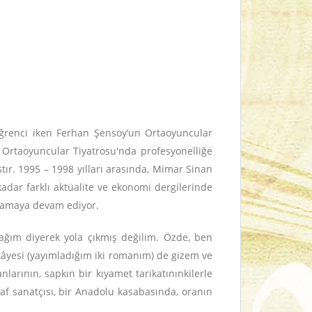
 öğrenci iken Ferhan Şensoy’un Ortaoyuncular
 Ortaoyuncular Tiyatrosu'nda profesyonelliğe
ır. 1995 – 1998 yılları arasında, Mimar Sinan
adar farklı aktüalite ve ekonomi dergilerinde
yaşamaya devam ediyor.
cağım diyerek yola çıkmış değilim. Özde, ben
ikâyesi (yayımladığım iki romanım) de gizem ve
nlarının, sapkın bir kıyamet tarikatınınkilerle
af sanatçısı, bir Anadolu kasabasında, oranın