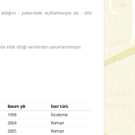
ldığını - yukarıdaki açıklamasıyla da - dile
a elde ettiği verilerden yararlanılmıştır.
Basım yılı
Eser türü
1998
İnceleme
2004
Roman
2005
Roman