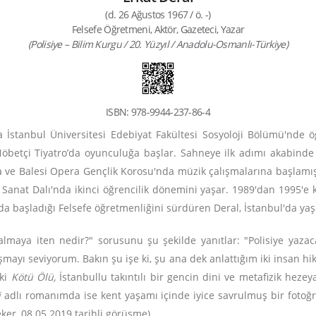
(d. 26 Ağustos 1967 / ö. -)
Felsefe Öğretmeni, Aktör, Gazeteci, Yazar
(Polisiye – Bilim Kurgu / 20. Yüzyıl / Anadolu-Osmanlı-Türkiye)
ISBN: 978-9944-237-86-4
a İstanbul Üniversitesi Edebiyat Fakültesi Sosyoloji Bölümü'nde
Nöbetçi Tiyatro’da oyunculuğa başlar. Sahneye ilk adımı akabinde
a ve Balesi Opera Gençlik Korosu'nda müzik çalışmalarına başlamışt
Sanat Dalı'nda ikinci öğrencilik dönemini yaşar. 1989'dan 1995'e k
ında başladığı Felsefe öğretmenliğini sürdüren Deral, İstanbul'da 
 almaya iten nedir?" sorusunu şu şekilde yanıtlar: "Polisiye yaza
şmayı seviyorum. Bakın şu işe ki, şu ana dek anlattığım iki insan h
lki
Kötü Ölü,
İstanbullu takıntılı bir gencin dini ve metafizik hezeya
i
adlı romanımda ise kent yaşamı içinde iyice savrulmuş bir fotoğr
Teker, 08.05.2019 tarihli görüşme)