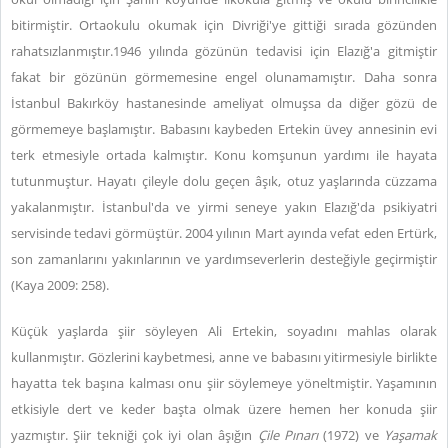
bitirmiştir. Ortaokulu okumak için Divriği'ye gittiği sırada gözünden
rahatsızlanmıştır.1946 yılında gözünün tedavisi için Elazığ'a gitmiştir
fakat bir gözünün görmemesine engel olunamamıştır. Daha sonra
İstanbul Bakırköy hastanesinde ameliyat olmuşsa da diğer gözü de
görmemeye başlamıştır. Babasını kaybeden Ertekin üvey annesinin evi
terk etmesiyle ortada kalmıştır. Konu komşunun yardımı ile hayata
tutunmuştur. Hayatı çileyle dolu geçen âşık, otuz yaşlarında cüzzama
yakalanmıştır. İstanbul'da ve yirmi seneye yakın Elazığ'da psikiyatri
servisinde tedavi görmüştür. 2004 yılının Mart ayında vefat eden Ertürk,
son zamanlarını yakınlarının ve yardımseverlerin desteğiyle geçirmiştir
(Kaya 2009: 258).
Küçük yaşlarda şiir söyleyen Ali Ertekin, soyadını mahlas olarak
kullanmıştır. Gözlerini kaybetmesi, anne ve babasını yitirmesiyle birlikte
hayatta tek başına kalması onu şiir söylemeye yöneltmiştir. Yaşamının
etkisiyle dert ve keder başta olmak üzere hemen her konuda şiir
yazmıştır. Şiir tekniği çok iyi olan âşığın
Çile Pınarı
(1972) ve
Yaşamak