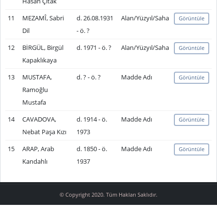
Hasan Çıtak
11
MEZAMÎ, Sabri
d. 26.08.1931
Alan/Yüzyıl/Saha
Görüntüle
Dil
- ö. ?
12
BİRGÜL, Birgül
d. 1971 - ö. ?
Alan/Yüzyıl/Saha
Görüntüle
Kapaklıkaya
13
MUSTAFA,
d. ? - ö. ?
Madde Adı
Görüntüle
Ramoğlu
Mustafa
14
CAVADOVA,
d. 1914 - ö.
Madde Adı
Görüntüle
Nebat Paşa Kızı
1973
15
ARAP, Arab
d. 1850 - ö.
Madde Adı
Görüntüle
Kandahlı
1937
© Copyright 2020. Tüm Hakları Saklıdır.