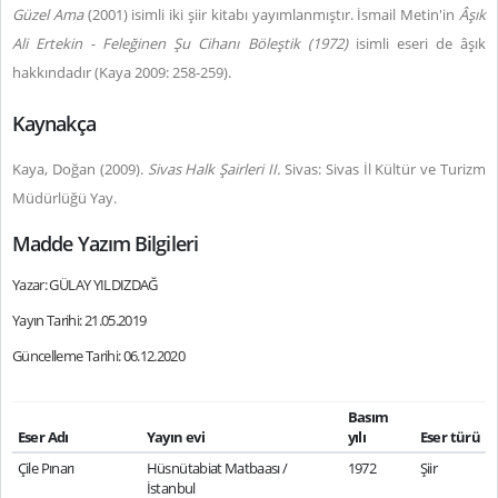
Güzel Ama
(2001) isimli iki şiir kitabı yayımlanmıştır. İsmail Metin'in
Âşık
Ali Ertekin - Feleğinen Şu Cihanı Böleştik (1972)
isimli eseri de âşık
hakkındadır (Kaya 2009: 258-259).
Kaynakça
Kaya, Doğan (2009).
Sivas Halk Şairleri II.
Sivas: Sivas İl Kültür ve Turizm
Müdürlüğü Yay.
Madde Yazım Bilgileri
Yazar: GÜLAY YILDIZDAĞ
Yayın Tarihi: 21.05.2019
Güncelleme Tarihi: 06.12.2020
Basım
Eser Adı
Yayın evi
yılı
Eser türü
Çile Pınarı
Hüsnütabiat Matbaası /
1972
Şiir
İstanbul