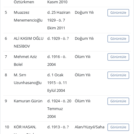
Öztürkmen
Kasım 2010
5
Muazzez
d. 25 Haziran
Doğum Yılı
Görüntüle
Menemencioğlu
1929 - ö. 7
Ekim 2011
6
ALİ KASIM OĞLU
d. 1929 - ö. ?
Doğum Yılı
Görüntüle
NESİBOV
7
Mehmet Aziz
d. 1916 - ö.
Ölüm Yılı
Görüntüle
Bolel
2004
8
M. Sırrı
d. 1 Ocak
Ölüm Yılı
Görüntüle
Uzunhasanoğlu
1915 - ö. 11
Eylül 2004
9
Kamuran Gürün
d. 1924 - ö. 20
Ölüm Yılı
Görüntüle
Temmuz
2004
10
KÖR HASAN,
d. 1913 - ö. ?
Alan/Yüzyıl/Saha
Görüntüle