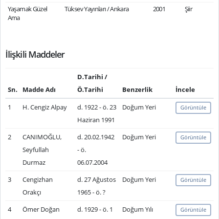
Yaşamak Güzel
Tüksev Yayınları / Ankara
2001
Şiir
Ama
İlişkili Maddeler
D.Tarihi /
Sn.
Madde Adı
Ö.Tarihi
Benzerlik
İncele
1
H. Cengiz Alpay
d. 1922 - ö. 23
Doğum Yeri
Görüntüle
Haziran 1991
2
CANIMOĞLU,
d. 20.02.1942
Doğum Yeri
Görüntüle
Seyfullah
- ö.
Durmaz
06.07.2004
3
Cengizhan
d. 27 Ağustos
Doğum Yeri
Görüntüle
Orakçı
1965 - ö. ?
4
Ömer Doğan
d. 1929 - ö. 1
Doğum Yılı
Görüntüle