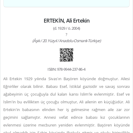
ERTEKİN, Ali Ertekin
(d. 1929 / ö. 2004)
?
(Âşık / 20. Yüzyıl / Anadolu-Osmanlı-Türkiye)
ISBN: 978-9944-237-86-4
Ali Ertekin 1929 yılında Sivas'ın Başören köyünde doğmuştur. Ailesi
Eğnirliler olarak bilinir. Babası Esef, İstiklal gazisidir ve savaş sonrası
ağabeyinin üç çocuğuyla dul kalan karısı İslim'le evlenmiştir. Esef ve
İslim'in bu evlilikten üç çocuğu olmuştur, Ali ailenin en küçüğüdür. Ali
Ertekin'in babasının elinden her iş gelmesine rağmen aile zar zor
geçimini sağlamıştır. Annesi vefat edince babası kız çocuklarının
evlenmesi üzerine mecburen yeniden evlenmiştir. Başören köyünde
okul olmadığı için Şahin köyünde ilkokula gitmiş ve okulu birincilikle