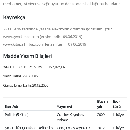
merhamet, iyi niyet ve sağduyunun daha önemli olduğunu hatırlatır.
Kaynakça
28.06.2019 tarihinde yazarla elektronik ortamda görüşülmüştür.
www.genctimas.com [erişim tarihi: 09.06.2019]
www.kitapsihirbazi.com [erişim tarihi: 09.06.2019]
Madde Yazım Bilgileri
Yazar: DR. ÖĞR. ÜYESİ TACETTİN ŞİMŞEK
Yayın Tarihi: 26.07.2019
Güncelleme Tarihi: 20.12.2020
Basım
Eser
Eser Adı
Yayın evi
yılı
türü
Pofidik (5 Kitap)
Grafiker Yayınları /
2009
Hikâye
Ankara
Şimendifer Çocukları: Definedeki
Genç Timaş Yayınları /
2012
Hikâye