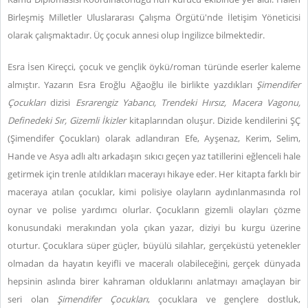
Birleşmiş Milletler Uluslararası Çalışma Örgütü'nde İletişim Yöneticisi
olarak çalışmaktadır. Üç çocuk annesi olup İngilizce bilmektedir.
Esra İsen Kireçci, çocuk ve gençlik öykü/roman türünde eserler kaleme
almıştır. Yazarın Esra Eroğlu Ağaoğlu ile birlikte yazdıkları
Şimendifer
Çocukları
dizisi
Esrarengiz Yabancı, Trendeki Hırsız, Macera Vagonu,
Definedeki Sır, Gizemli İkizler
kitaplarından oluşur. Dizide kendilerini ŞÇ
(Şimendifer Çocukları) olarak adlandıran Efe, Ayşenaz, Kerim, Selim,
Hande ve Asya adlı altı arkadaşın sıkıcı geçen yaz tatillerini eğlenceli hale
getirmek için trenle atıldıkları macerayı hikaye eder. Her kitapta farklı bir
maceraya atılan çocuklar, kimi polisiye olayların aydınlanmasında rol
oynar ve polise yardımcı olurlar. Çocukların gizemli olayları çözme
konusundaki merakından yola çıkan yazar, diziyi bu kurgu üzerine
oturtur. Çocuklara süper güçler, büyülü silahlar, gerçeküstü yetenekler
olmadan da hayatın keyifli ve maceralı olabileceğini, gerçek dünyada
hepsinin aslında birer kahraman olduklarını anlatmayı amaçlayan bir
seri olan
Şimendifer Çocukları
, çocuklara ve gençlere dostluk,