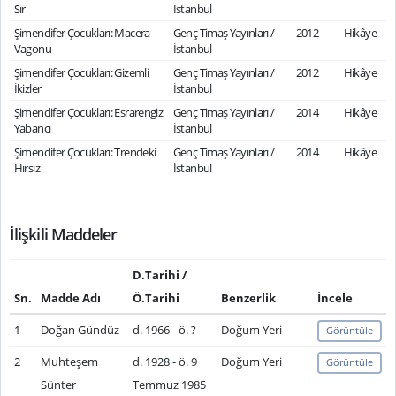
Sır
İstanbul
Şimendifer Çocukları: Macera
Genç Timaş Yayınları /
2012
Hikâye
Vagonu
İstanbul
Şimendifer Çocukları: Gizemli
Genç Timaş Yayınları /
2012
Hikâye
İkizler
İstanbul
Şimendifer Çocukları: Esrarengiz
Genç Timaş Yayınları /
2014
Hikâye
Yabancı
İstanbul
Şimendifer Çocukları: Trendeki
Genç Timaş Yayınları /
2014
Hikâye
Hırsız
İstanbul
İlişkili Maddeler
D.Tarihi /
Sn.
Madde Adı
Ö.Tarihi
Benzerlik
İncele
1
Doğan Gündüz
d. 1966 - ö. ?
Doğum Yeri
Görüntüle
2
Muhteşem
d. 1928 - ö. 9
Doğum Yeri
Görüntüle
Sünter
Temmuz 1985