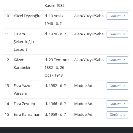
Kasım 1982
10
Yücel Feyzioğlu
d. 10 Aralık
Alan/Yüzyıl/Saha
Görüntüle
1946 - ö. ?
11
Özlem
d. 1970 - ö. ?
Alan/Yüzyıl/Saha
Görüntüle
Şekercioğlu
Lesport
12
Kâzım
d. 23 Temmuz
Alan/Yüzyıl/Saha
Görüntüle
Karabekir
1882 - ö. 26
Ocak 1948
13
Esra Yazıcı
d. 1982 - ö. ?
Madde Adı
Görüntüle
Varsani
14
Esra Zeynep
d. 1966 - ö. ?
Madde Adı
Görüntüle
15
Esra Kahraman
d. 1959 - ö. ?
Madde Adı
Görüntüle