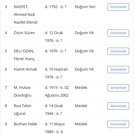
3
NASFET,
d. 1792 - ö. ?
Doğum Yeri
Görüntüle
Ahmed Rızâ
Nasfet Efendi
4
Özün Süzen
d. 12 Ocak
Doğum Yılı
Görüntüle
1976 - ö. ?
5
DELİ OZAN,
d. 1976 - ö. ?
Doğum Yılı
Görüntüle
Fikret İnanç
6
Hamit Annak
d. 10 Haziran
Doğum Yılı
Görüntüle
1976 - ö. ?
7
M. Hulusi
d. 1915 - ö. 02
Meslek
Görüntüle
Dosdoğru
Ağustos 2002
8
Rıza Tekin
d. 14 Ocak
Meslek
Görüntüle
Uğurel
1944 - ö. ?
9
Burhan Felek
d. 11 Mayıs
Meslek
Görüntüle
1889 - ö. 4