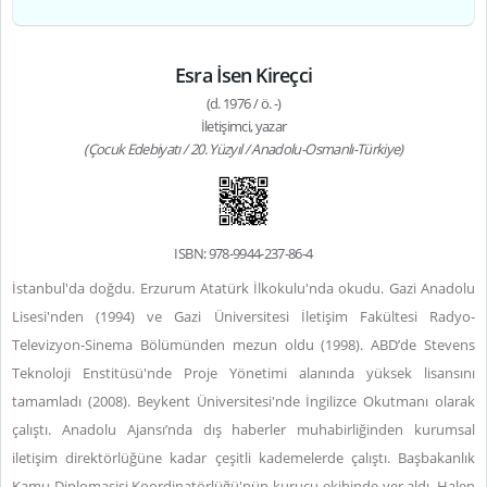
Esra İsen Kireçci
(d. 1976 / ö. -)
İletişimci, yazar
(Çocuk Edebiyatı / 20. Yüzyıl / Anadolu-Osmanlı-Türkiye)
ISBN: 978-9944-237-86-4
İstanbul'da doğdu. Erzurum Atatürk İlkokulu'nda okudu. Gazi Anadolu
Lisesi'nden (1994) ve Gazi Üniversitesi İletişim Fakültesi Radyo-
Televizyon-Sinema Bölümünden mezun oldu (1998). ABD’de Stevens
Teknoloji Enstitüsü'nde Proje Yönetimi alanında yüksek lisansını
tamamladı (2008). Beykent Üniversitesi'nde İngilizce Okutmanı olarak
çalıştı. Anadolu Ajansı’nda dış haberler muhabirliğinden kurumsal
iletişim direktörlüğüne kadar çeşitli kademelerde çalıştı. Başbakanlık
Kamu Diplomasisi Koordinatörlüğü'nün kurucu ekibinde yer aldı. Halen