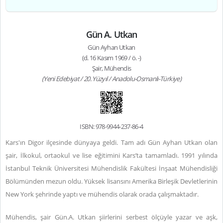
Gün A. Utkan
Gün Ayhan Utkan
(d. 16 Kasım 1969 / ö. -)
Şair, Mühendis
(Yeni Edebiyat / 20. Yüzyıl / Anadolu-Osmanlı-Türkiye)
ISBN: 978-9944-237-86-4
Kars'ın Digor ilçesinde dünyaya geldi. Tam adı Gün Ayhan Utkan olan
şair, İlkokul, ortaokul ve lise eğitimini Kars’ta tamamladı. 1991 yılında
İstanbul Teknik Üniversitesi Mühendislik Fakültesi İnşaat Mühendisliği
Bölümünden mezun oldu. Yüksek lisansını Amerika Birleşik Devletlerinin
New York şehrinde yaptı ve mühendis olarak orada çalışmaktadır.
Mühendis, şair Gün.A. Utkan şiirlerini serbest ölçüyle yazar ve aşk,