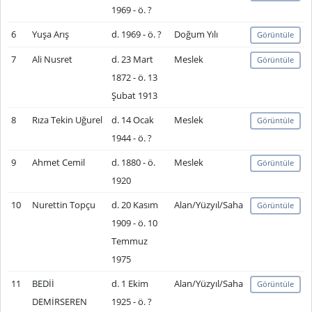
1969 - ö. ?
6
Yuşa Arış
d. 1969 - ö. ?
Doğum Yılı
Görüntüle
7
Ali Nusret
d. 23 Mart
Meslek
Görüntüle
1872 - ö. 13
Şubat 1913
8
Rıza Tekin Uğurel
d. 14 Ocak
Meslek
Görüntüle
1944 - ö. ?
9
Ahmet Cemil
d. 1880 - ö.
Meslek
Görüntüle
1920
10
Nurettin Topçu
d. 20 Kasım
Alan/Yüzyıl/Saha
Görüntüle
1909 - ö. 10
Temmuz
1975
11
BEDİİ
d. 1 Ekim
Alan/Yüzyıl/Saha
Görüntüle
DEMİRSEREN
1925 - ö. ?