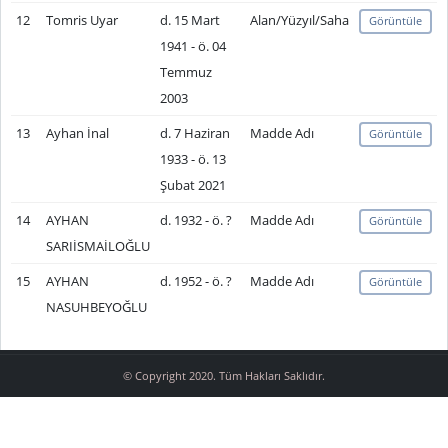
12
Tomris Uyar
d. 15 Mart
Alan/Yüzyıl/Saha
Görüntüle
1941 - ö. 04
Temmuz
2003
13
Ayhan İnal
d. 7 Haziran
Madde Adı
Görüntüle
1933 - ö. 13
Şubat 2021
14
AYHAN
d. 1932 - ö. ?
Madde Adı
Görüntüle
SARIİSMAİLOĞLU
15
AYHAN
d. 1952 - ö. ?
Madde Adı
Görüntüle
NASUHBEYOĞLU
© Copyright 2020. Tüm Hakları Saklıdır.