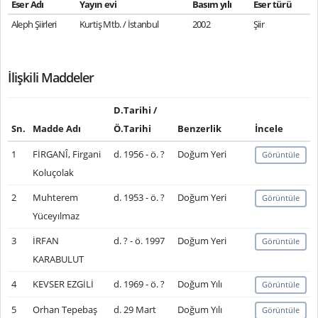
Eser Adı
Yayın evi
Basım yılı
Eser türü
Aleph Şiirleri
Kurtiş Mtb. / İstanbul
2002
Şiir
İlişkili Maddeler
D.Tarihi /
Sn.
Madde Adı
Ö.Tarihi
Benzerlik
İncele
1
FİRGANÎ, Firgani
d. 1956 - ö. ?
Doğum Yeri
Görüntüle
Koluçolak
2
Muhterem
d. 1953 - ö. ?
Doğum Yeri
Görüntüle
Yüceyılmaz
3
İRFAN
d. ? - ö. 1997
Doğum Yeri
Görüntüle
KARABULUT
4
KEVSER EZGİLİ
d. 1969 - ö. ?
Doğum Yılı
Görüntüle
5
Orhan Tepebaş
d. 29 Mart
Doğum Yılı
Görüntüle