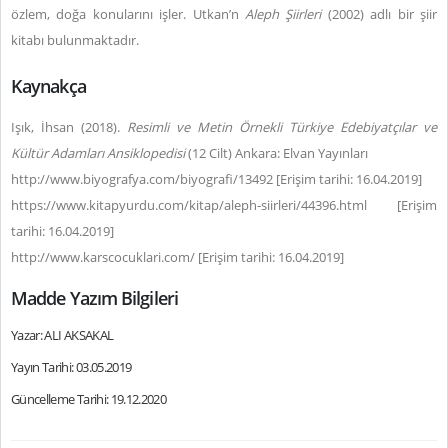
özlem, doğa konularını işler. Utkan’n
Aleph Şiirleri
(2002) adlı bir şiir
kitabı bulunmaktadır.
Kaynakça
Işık, İhsan (2018).
Resimli ve Metin Örnekli
Türkiye Edebiyatçılar ve
Kültür Adamları Ansiklopedisi
(12 Cilt) Ankara: Elvan Yayınları
http://www.biyografya.com/biyografi/13492 [Erişim tarihi: 16.04.2019]
https://www.kitapyurdu.com/kitap/aleph-siirleri/44396.html [Erişim
tarihi: 16.04.2019]
http://www.karscocuklari.com/ [Erişim tarihi: 16.04.2019]
Madde Yazım Bilgileri
Yazar: ALI AKSAKAL
Yayın Tarihi: 03.05.2019
Güncelleme Tarihi: 19.12.2020