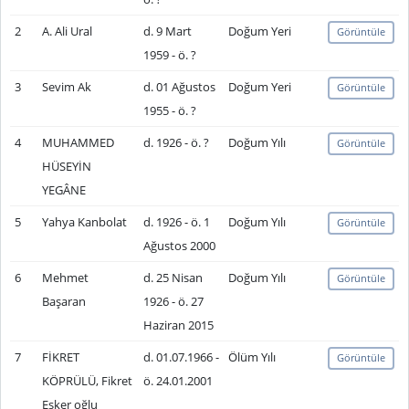
2
A. Ali Ural
d. 9 Mart
Doğum Yeri
Görüntüle
1959 - ö. ?
3
Sevim Ak
d. 01 Ağustos
Doğum Yeri
Görüntüle
1955 - ö. ?
4
MUHAMMED
d. 1926 - ö. ?
Doğum Yılı
Görüntüle
HÜSEYİN
YEGÂNE
5
Yahya Kanbolat
d. 1926 - ö. 1
Doğum Yılı
Görüntüle
Ağustos 2000
6
Mehmet
d. 25 Nisan
Doğum Yılı
Görüntüle
Başaran
1926 - ö. 27
Haziran 2015
7
FİKRET
d. 01.07.1966 -
Ölüm Yılı
Görüntüle
KÖPRÜLÜ, Fikret
ö. 24.01.2001
Esker oğlu