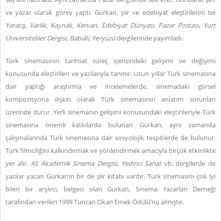
ve yazar olarak görev yaptı. Gürkan, şiir ve edebiyat eleştirilerini ise
Yaratış, Varlık, Kaynak, Kervan, Edebiyat Dünyası, Pazar Postası, Yurt
Üniversiteliler Dergisi, Babıâli, Yeryüzü
dergilerinde yayımladı.
Türk sinemasının tarihsel süreç içerisindeki gelişimi ve değişimi
konusunda eleştirileri ve yazılarıyla tanınır. Uzun yıllar Türk sinemasına
dair yaptığı araştırma ve incelemelerde, sinemadaki görsel
kompozisyona ilişkin olarak Türk sinemasının anlatım sorunları
üzerinde durur. Yerli sinemanın gelişimi konusundaki eleştirileriyle Türk
sinemasına önemli katkılarda bulunan Gürkan, aynı zamanda
çalışmalarında Türk sinemasına dair sosyolojik tespitlerde de bulunur.
Türk filmciliğini kalkındırmak ve yönlendirmek amacıyla birçok etkinlikte
yer alır.
AS Akademik Sinema Dergisi
,
Yedinci Sanat
vb. dergilerde de
yazılar yazan Gürkan’ın bir de şiir kitabı vardır. Türk sinemasını çok iyi
bilen bir arşivci, belgeci olan Gürkan, Sinema Yazarları Derneği
tarafından verilen 1999 Tuncan Okan Emek Ödülü’nü almıştır.