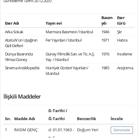
Güncelleme Tarihi: 20.12.2020
Basım
Eser
Eser Adı
Yayın evi
yılı
türü
Arka Sokak
Marmara Basımevi / İstanbul
1946
Şiir
Atatürk'ün Uşağının
Fer Yayınları / İstanbul
1971
Hatıra
Gizli Defteri
Dünya Basınında
Güney Filmcilik San. ve Tic. A.Ş.
1976
İnceleme
Yılmaz Güney
Yay. / İstanbul
Sinema Ansiklopedisi
Hürriyet Gösteri Yayınları /
1985
Araştırma
İstanbul
İlişkili Maddeler
D.Tarihi /
Sn.
Madde Adı
Ö.Tarihi
Benzerlik
İncele
1
RASİM GENÇ
d. 01.01.1963 -
Doğum Yeri
Görüntüle
ö. ?