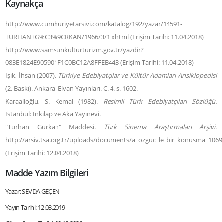
Kaynakça
http://www.cumhuriyetarsivi.com/katalog/192/yazar/14591-
TURHAN+G%C3%9CRKAN/1966/3/1.xhtml (Erişim Tarihi: 11.04.2018)
http://www.samsunkulturturizm.gov.tr/yazdir?
083E1824E905901F1C0BC12A8FFEB443 (Erişim Tarihi: 11.04.2018)
Işık, İhsan (2007).
Türkiye Edebiyatçılar ve Kültür Adamları Ansiklopedisi
(2. Baskı). Ankara: Elvan Yayınları. C. 4. s. 1602.
Karaalioğlu, S. Kemal (1982).
Resimli Türk Edebiyatçıları Sözlüğü.
İstanbul: İnkılap ve Aka Yayınevi.
"Turhan Gürkan" Maddesi.
Türk Sinema Araştırmaları Arşivi
.
http://arsiv.tsa.org.tr/uploads/documents/a_ozguc_le_bir_konusma_1069
(Erişim Tarihi: 12.04.2018)
Madde Yazım Bilgileri
Yazar: SEVDA GEÇEN
Yayın Tarihi: 12.03.2019