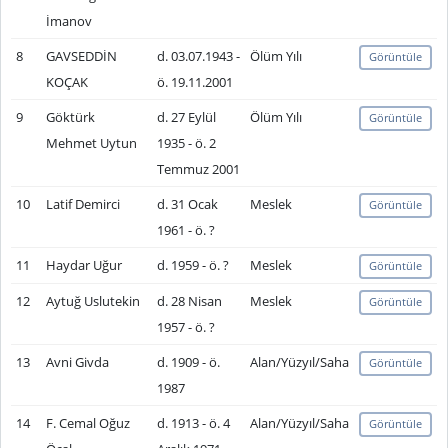
İmanov
8
GAVSEDDİN
d. 03.07.1943 -
Ölüm Yılı
Görüntüle
KOÇAK
ö. 19.11.2001
9
Göktürk
d. 27 Eylül
Ölüm Yılı
Görüntüle
Mehmet Uytun
1935 - ö. 2
Temmuz 2001
10
Latif Demirci
d. 31 Ocak
Meslek
Görüntüle
1961 - ö. ?
11
Haydar Uğur
d. 1959 - ö. ?
Meslek
Görüntüle
12
Aytuğ Uslutekin
d. 28 Nisan
Meslek
Görüntüle
1957 - ö. ?
13
Avni Givda
d. 1909 - ö.
Alan/Yüzyıl/Saha
Görüntüle
1987
14
F. Cemal Oğuz
d. 1913 - ö. 4
Alan/Yüzyıl/Saha
Görüntüle