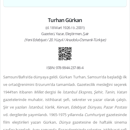
Turhan Gürkan
(d. 18 Mart 1926 / ö. 2001)
Gazeteci, Yazar, Eleştirmen, Şair
(Yeni Edebiyat / 20. Yüzyıl / Anadolu-Osmanlı-Türkiye)
ISBN: 978-9944-237-86-4
Samsun/Bafra’da dünyaya geldi. Gürkan Turhan, Samsun’da başladığı ilk
ve ortaöğrenimini Erzurum’da tamamladı. Gazetecilik mesleğini seçerek
1944’ten itibaren
Millet
dergisi ile
İstanbul Ekspres, Şehir, Tanin, Vatan
gazetelerinde muhabir, istihbarat şefi, sekreter ve yazar olarak çalıştı.
Şiir ve yazıları
İstanbul, Varlık, Kervan, Edebiyat Dünyası, Pazar Postası
vd. dergilerde yayımlandı. 1965-1975 yıllarında
Cumhuriyet
gazetesinde
film eleştirileri yazan Gürkan,
Dünya
gazetesine de haftalık sinema
sayfası hazırladı. Aynı zamanda
Pazar
dergisinde sekreter, istihbarat şefi