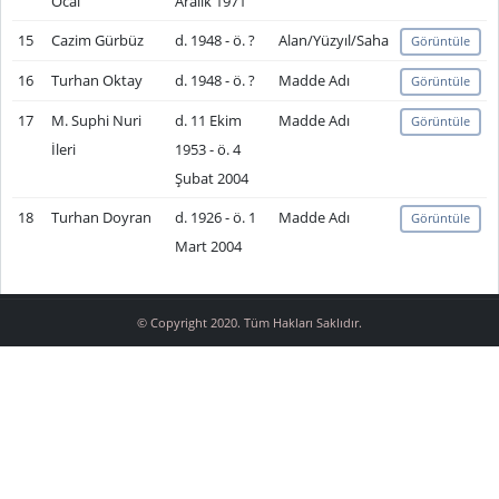
Öcal
Aralık 1971
15
Cazim Gürbüz
d. 1948 - ö. ?
Alan/Yüzyıl/Saha
Görüntüle
16
Turhan Oktay
d. 1948 - ö. ?
Madde Adı
Görüntüle
17
M. Suphi Nuri
d. 11 Ekim
Madde Adı
Görüntüle
İleri
1953 - ö. 4
Şubat 2004
18
Turhan Doyran
d. 1926 - ö. 1
Madde Adı
Görüntüle
Mart 2004
© Copyright 2020. Tüm Hakları Saklıdır.