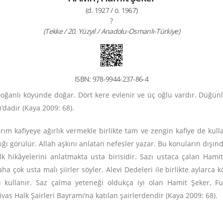
(d. 1927 / ö. 1967)
?
(Tekke / 20. Yüzyıl / Anadolu-Osmanlı-Türkiye)
ISBN: 978-9944-237-86-4
 Doğanlı köyünde doğar. Dört kere evlenir ve üç oğlu vardır.
Düğünl
dadır (Kaya 2009: 68).
arım kafiyeye ağırlık vermekle birlikte tam ve zengin kafiye de kulla
ığı görülür. Allah aşkını anlatan nefesler yazar. Bu konuların dışında
alk hikâyelerini anlatmakta usta birisidir.
Sazı ustaca çalan Hamit
a çok usta malı şiirler söyler. Alevi Dedeleri ile birlikte aylarca kö
nı kullanır. Saz çalma yeteneği oldukça iyi olan Hamit Şeker, 
vas Halk Şairleri Bayramı’na katılan şairlerdendir (Kaya 2009: 68).