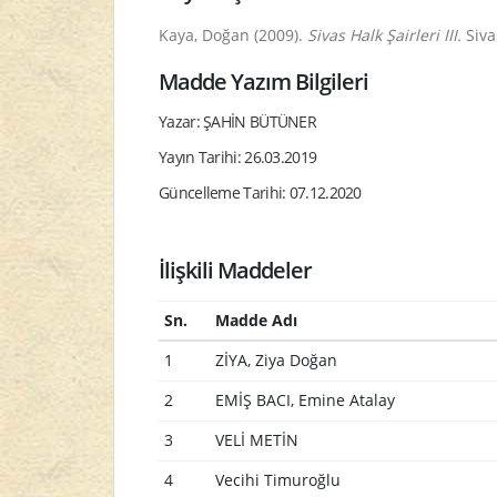
Kaya, Doğan (2009).
Sivas Halk Şairleri III.
Siva
Madde Yazım Bilgileri
Yazar: ŞAHİN BÜTÜNER
Yayın Tarihi: 26.03.2019
Güncelleme Tarihi: 07.12.2020
İlişkili Maddeler
Sn.
Madde Adı
1
ZİYA, Ziya Doğan
2
EMİŞ BACI, Emine Atalay
3
VELİ METİN
4
Vecihi Timuroğlu