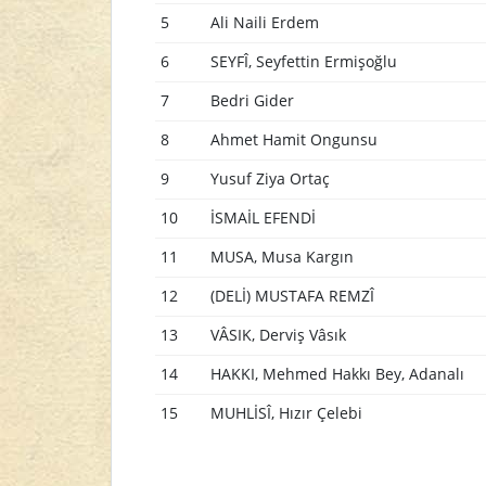
5
Ali Naili Erdem
6
SEYFÎ, Seyfettin Ermişoğlu
7
Bedri Gider
8
Ahmet Hamit Ongunsu
9
Yusuf Ziya Ortaç
10
İSMAİL EFENDİ
11
MUSA, Musa Kargın
12
(DELİ) MUSTAFA REMZÎ
13
VÂSIK, Derviş Vâsık
14
HAKKI, Mehmed Hakkı Bey, Adanalı
15
MUHLİSÎ, Hızır Çelebi