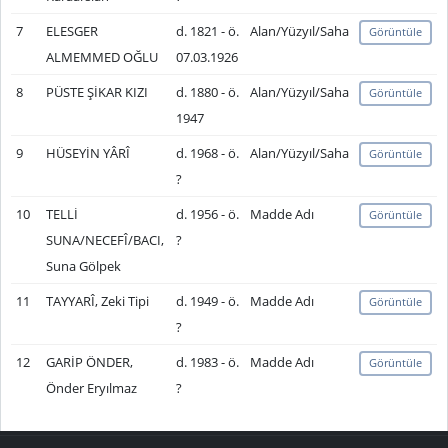
7
ELESGER
d. 1821 - ö.
Alan/Yüzyıl/Saha
Görüntüle
ALMEMMED OĞLU
07.03.1926
8
PÜSTE ŞİKAR KIZI
d. 1880 - ö.
Alan/Yüzyıl/Saha
Görüntüle
1947
9
HÜSEYİN YÂRÎ
d. 1968 - ö.
Alan/Yüzyıl/Saha
Görüntüle
?
10
TELLİ
d. 1956 - ö.
Madde Adı
Görüntüle
SUNA/NECEFÎ/BACI,
?
Suna Gölpek
11
TAYYARÎ, Zeki Tipi
d. 1949 - ö.
Madde Adı
Görüntüle
?
12
GARİP ÖNDER,
d. 1983 - ö.
Madde Adı
Görüntüle
Önder Eryılmaz
?