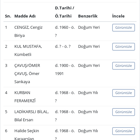
D.Tarihi /
Sn.
Madde Adı
Ö.Tarihi
Benzerlik
İncele
1
CENGİZ, Cengiz
d. 1960 - ö.
Doğum Yeri
Görüntüle
Biriya
?
2
KUL MUSTAFA,
d. ? - ö. ?
Doğum Yeri
Görüntüle
Kümbetli
3
ÇAVUŞ/ÖMER
d. 1900 - ö.
Doğum Yeri
Görüntüle
ÇAVUŞ, Ömer
1991
Sarıkaya
4
KURBAN
d. 1968 - ö.
Doğum Yılı
Görüntüle
FERAMERZÎ
?
5
LADİKARSLI BİLAL,
d. 1968 - ö.
Doğum Yılı
Görüntüle
Bilal Ersarı
?
6
Halide Seçkin
d. 1968 - ö.
Doğum Yılı
Görüntüle
Karaarslan
?