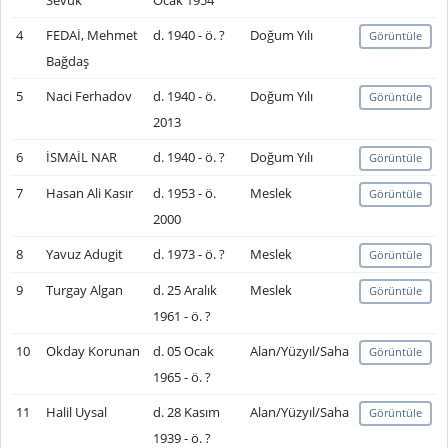
Sevük
Ocak 1954
4
FEDAİ, Mehmet
d. 1940 - ö. ?
Doğum Yılı
Görüntüle
Bağdaş
5
Naci Ferhadov
d. 1940 - ö.
Doğum Yılı
Görüntüle
2013
6
İSMAİL NAR
d. 1940 - ö. ?
Doğum Yılı
Görüntüle
7
Hasan Ali Kasır
d. 1953 - ö.
Meslek
Görüntüle
2000
8
Yavuz Adugit
d. 1973 - ö. ?
Meslek
Görüntüle
9
Turgay Algan
d. 25 Aralık
Meslek
Görüntüle
1961 - ö. ?
10
Okday Korunan
d. 05 Ocak
Alan/Yüzyıl/Saha
Görüntüle
1965 - ö. ?
11
Halil Uysal
d. 28 Kasım
Alan/Yüzyıl/Saha
Görüntüle
1939 - ö. ?