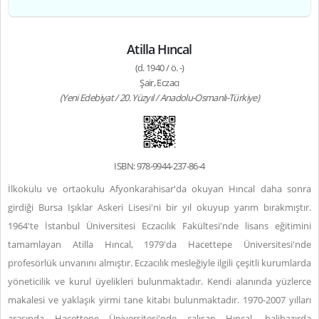
Atilla Hıncal
(d. 1940 / ö. -)
Şair, Eczacı
(Yeni Edebiyat / 20. Yüzyıl / Anadolu-Osmanlı-Türkiye)
ISBN: 978-9944-237-86-4
İlkokulu ve ortaokulu Afyonkarahisar'da okuyan Hıncal daha sonra
girdiği Bursa Işıklar Askeri Lisesi'ni bir yıl okuyup yarım bırakmıştır.
1964'te İstanbul Üniversitesi Eczacılık Fakültesi'nde lisans eğitimini
tamamlayan Atilla Hıncal, 1979'da Hacettepe Üniversitesi'nde
profesörlük unvanını almıştır. Eczacılık mesleğiyle ilgili çeşitli kurumlarda
yöneticilik ve kurul üyelikleri bulunmaktadır. Kendi alanında yüzlerce
makalesi ve yaklaşık yirmi tane kitabı bulunmaktadır. 1970-2007 yılları
arasında Hacettepe Üniversitesi'nde çalışan Hıncal, halihazırda