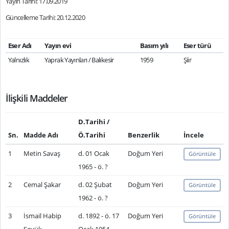
Yayın Tarihi: 17.09.2019
Güncelleme Tarihi: 20.12.2020
Eser Adı
Yayın evi
Basım yılı
Eser türü
Yalnızlık
Yaprak Yayınları / Balıkesir
1959
Şiir
İlişkili Maddeler
D.Tarihi /
Sn.
Madde Adı
Ö.Tarihi
Benzerlik
İncele
1
Metin Savaş
d. 01 Ocak
Doğum Yeri
Görüntüle
1965 - ö. ?
2
Cemal Şakar
d. 02 Şubat
Doğum Yeri
Görüntüle
1962 - ö. ?
3
İsmail Habip
d. 1892 - ö. 17
Doğum Yeri
Görüntüle