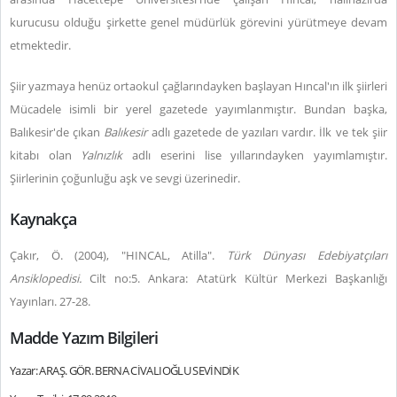
kurucusu olduğu şirkette genel müdürlük görevini yürütmeye devam
etmektedir.
Şiir yazmaya henüz ortaokul çağlarındayken başlayan Hıncal'ın ilk şiirleri
Mücadele isimli bir yerel gazetede yayımlanmıştır. Bundan başka,
Balıkesir'de çıkan
Balıkesir
adlı gazetede de yazıları vardır. İlk ve tek şiir
kitabı olan
Yalnızlık
adlı eserini lise yıllarındayken yayımlamıştır.
Şiirlerinin çoğunluğu aşk ve sevgi üzerinedir.
Kaynakça
Çakır, Ö. (2004), "HINCAL, Atilla".
Türk Dünyası Edebiyatçıları
Ansiklopedisi.
Cilt no:5. Ankara: Atatürk Kültür Merkezi Başkanlığı
Yayınları. 27-28.
Madde Yazım Bilgileri
Yazar: ARAŞ. GÖR. BERNA CİVALIOĞLU SEVİNDİK