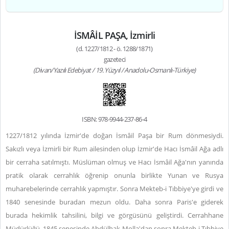
İSMÂİL PAŞA, İzmirli
(d. 1227/1812 - ö. 1288/1871)
gazeteci
(Divan/Yazılı Edebiyat / 19. Yüzyıl / Anadolu-Osmanlı-Türkiye)
ISBN: 978-9944-237-86-4
1227/1812 yılında İzmir'de doğan İsmâil Paşa bir Rum dönmesiydi.
Sakızlı veya İzmirli bir Rum ailesinden olup İzmir'de Hacı İsmâil Ağa adlı
bir cerraha satılmıştı. Müslüman olmuş ve Hacı İsmâil Ağa'nın yanında
pratik olarak cerrahlık öğrenip onunla birlikte Yunan ve Rusya
muharebelerinde cerrahlık yapmıştır. Sonra Mekteb-i Tıbbiye'ye girdi ve
1840 senesinde buradan mezun oldu. Daha sonra Paris'e giderek
burada hekimlik tahsilini, bilgi ve görgüsünü geliştirdi. Cerrahhane
Müdürlüğü, 1845 senesinde Abdülhak Molla'dan sonra Mekteb-i Tıbbiye