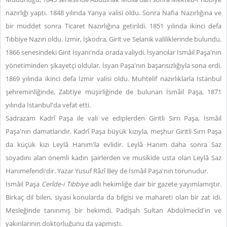
nazırlığı yaptı. 1848 yılında Yanya valisi oldu. Sonra Nafia Nazırlığına ve
bir müddet sonra Ticaret Nazırlığına getirildi. 1851 yılında ikinci defa
Tıbbiye Nazırı oldu. İzmir, İşkodra, Girit ve Selanik valiliklerinde bulundu.
1866 senesindeki Girit İsyanı'nda orada valiydi. İsyancılar İsmâil Paşa'nın
yönetiminden şikayetçi oldular. İsyan Paşa'nın başarısızlığıyla sona erdi.
1869 yılında ikinci defa İzmir valisi oldu. Muhtelif nazırlıklarla İstanbul
şehreminliğinde, Zabtiye müşirliğinde de bulunan İsmâil Paşa, 1871
yılında İstanbul'da vefat etti.
Sadrazam Kadrî Paşa ile vali ve ediplerden Giritli Sırrı Paşa, İsmâil
Paşa'nın damatlarıdır. Kadrî Paşa büyük kızıyla, meşhur Giritli Sırrı Paşa
da küçük kızı Leylâ Hanım'la evlidir. Leylâ Hanım daha sonra Saz
soyadını alan önemli kadın şairlerden ve musikide usta olan Leylâ Saz
Hanımefendi'dir. Yazar Yusuf Râzî Bey de İsmâil Paşa'nın torunudur.
İsmâil Paşa
Cerîde-i Tıbbiye
adlı hekimliğe dair bir gazete yayımlamıştır.
Birkaç dil bilen, siyasi konularda da bilgisi ve mahareti olan bir zat idi.
Mesleğinde tanınmış bir hekimdi. Padişah Sultan Abdülmecîd'in ve
yakınlarının doktorluğunu da yapmıştı.