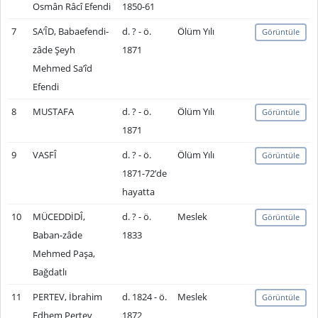
Osmân Râcî Efendi
1850-61
7
SA’ÎD, Babaefendi-
d. ? - ö.
Ölüm Yılı
Görüntüle
zâde Şeyh
1871
Mehmed Sa’îd
Efendi
8
MUSTAFA
d. ? - ö.
Ölüm Yılı
Görüntüle
1871
9
VASFÎ
d. ? - ö.
Ölüm Yılı
Görüntüle
1871-72’de
hayatta
10
MÜCEDDİDÎ,
d. ? - ö.
Meslek
Görüntüle
Baban-zâde
1833
Mehmed Paşa,
Bağdatlı
11
PERTEV, İbrahim
d. 1824 - ö.
Meslek
Görüntüle
Edhem Pertev
1872