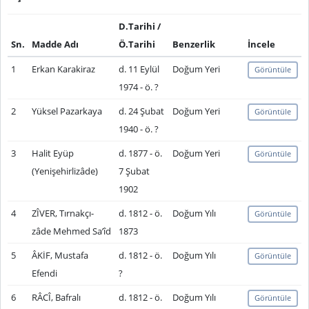
D.Tarihi /
Sn.
Madde Adı
Ö.Tarihi
Benzerlik
İncele
1
Erkan Karakiraz
d. 11 Eylül
Doğum Yeri
Görüntüle
1974 - ö. ?
2
Yüksel Pazarkaya
d. 24 Şubat
Doğum Yeri
Görüntüle
1940 - ö. ?
3
Halit Eyüp
d. 1877 - ö.
Doğum Yeri
Görüntüle
(Yenişehirlizâde)
7 Şubat
1902
4
ZÎVER, Tırnakçı-
d. 1812 - ö.
Doğum Yılı
Görüntüle
zâde Mehmed Sa’îd
1873
5
ÂKİF, Mustafa
d. 1812 - ö.
Doğum Yılı
Görüntüle
Efendi
?
6
RÂCÎ, Bafralı
d. 1812 - ö.
Doğum Yılı
Görüntüle