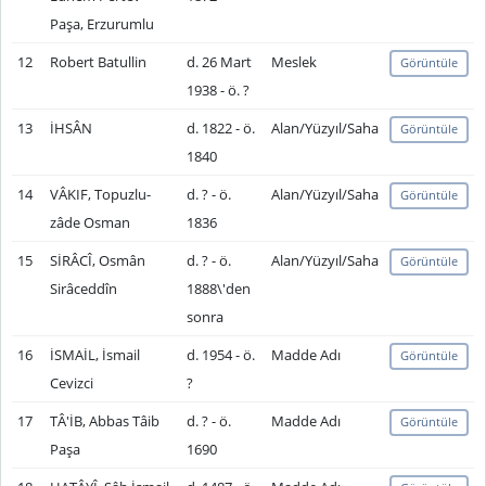
Paşa, Erzurumlu
12
Robert Batullin
d. 26 Mart
Meslek
Görüntüle
1938 - ö. ?
13
İHSÂN
d. 1822 - ö.
Alan/Yüzyıl/Saha
Görüntüle
1840
14
VÂKIF, Topuzlu-
d. ? - ö.
Alan/Yüzyıl/Saha
Görüntüle
zâde Osman
1836
15
SİRÂCÎ, Osmân
d. ? - ö.
Alan/Yüzyıl/Saha
Görüntüle
Sirâceddîn
1888\'den
sonra
16
İSMAİL, İsmail
d. 1954 - ö.
Madde Adı
Görüntüle
Cevizci
?
17
TÂ'İB, Abbas Tâib
d. ? - ö.
Madde Adı
Görüntüle
Paşa
1690