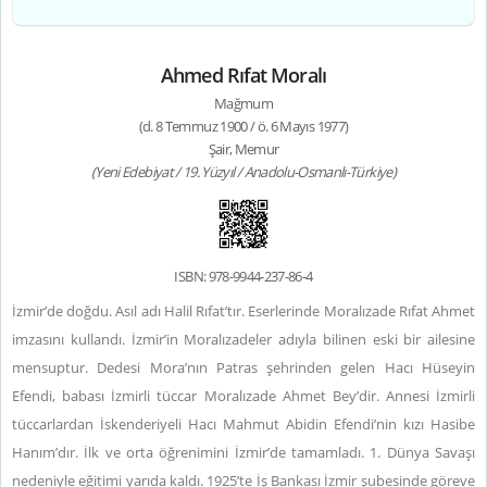
Ahmed Rıfat Moralı
Mağmum
(d. 8 Temmuz 1900 / ö. 6 Mayıs 1977)
Şair, Memur
(Yeni Edebiyat / 19. Yüzyıl / Anadolu-Osmanlı-Türkiye)
ISBN: 978-9944-237-86-4
İzmir’de doğdu. Asıl adı Halil Rıfat’tır. Eserlerinde Moralızade Rıfat Ahmet
imzasını kullandı. İzmir’in Moralızadeler adıyla bilinen eski bir ailesine
mensuptur. Dedesi Mora’nın Patras şehrinden gelen Hacı Hüseyin
Efendi, babası İzmirli tüccar Moralızade Ahmet Bey’dir. Annesi İzmirli
tüccarlardan İskenderiyeli Hacı Mahmut Abidin Efendi’nin kızı Hasibe
Hanım’dır. İlk ve orta öğrenimini İzmir’de tamamladı. 1. Dünya Savaşı
nedeniyle eğitimi yarıda kaldı. 1925’te İş Bankası İzmir şubesinde göreve