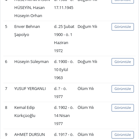
HÜSEYİN, Hasan
17.11.1945
Hüseyin Orhan
5
Enver Behnan
d. 25 Şubat
Doğum Yılı
Görüntüle
Şapolyo
1900 - ö. 1
Haziran
1972
6
Hüseyin Süleyman
d. 1900 - ö.
Doğum Yılı
Görüntüle
10 Eylül
1963
7
YUSUF YERGANLI
d. ? - ö.
Ölüm Yılı
Görüntüle
1977
8
Kemal Edip
d. 1902 - ö.
Ölüm Yılı
Görüntüle
Kürkçüoğlu
14 Nisan
1977
9
AHMET DURSUN
d. 1917 - ö.
Ölüm Yılı
Görüntüle