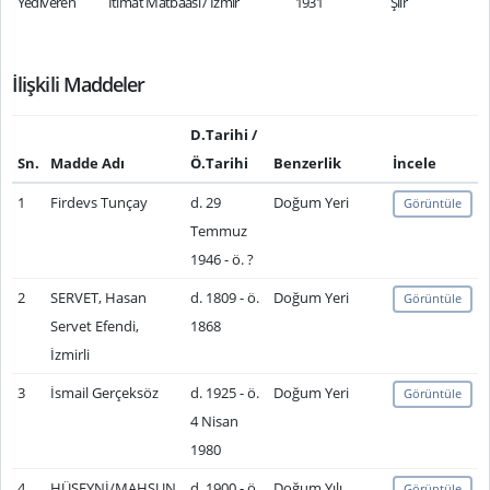
Yediveren
İtimat Matbaası / İzmir
1931
Şiir
İlişkili Maddeler
D.Tarihi /
Sn.
Madde Adı
Ö.Tarihi
Benzerlik
İncele
1
Firdevs Tunçay
d. 29
Doğum Yeri
Görüntüle
Temmuz
1946 - ö. ?
2
SERVET, Hasan
d. 1809 - ö.
Doğum Yeri
Görüntüle
Servet Efendi,
1868
İzmirli
3
İsmail Gerçeksöz
d. 1925 - ö.
Doğum Yeri
Görüntüle
4 Nisan
1980
4
HÜSEYNİ/MAHSUN
d. 1900 - ö.
Doğum Yılı
Görüntüle