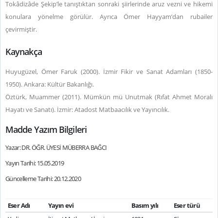
Tokâdizâde Şekip’le tanıştıktan sonraki şiirlerinde aruz vezni ve hikemi
konulara yönelme görülür. Ayrıca Ömer Hayyam’dan rubailer
çevirmiştir.
Kaynakça
Huyugüzel, Ömer Faruk (2000). İzmir Fikir ve Sanat Adamları (1850-
1950). Ankara: Kültür Bakanlığı.
Öztürk, Muammer (2011). Mümkün mü Unutmak (Rıfat Ahmet Moralı
Hayatı ve Sanatı). İzmir: Atadost Matbaacılık ve Yayıncılık.
Madde Yazım Bilgileri
Yazar: DR. ÖĞR. ÜYESİ MÜBERRA BAĞCI
Yayın Tarihi: 15.05.2019
Güncelleme Tarihi: 20.12.2020
Eser Adı
Yayın evi
Basım yılı
Eser türü