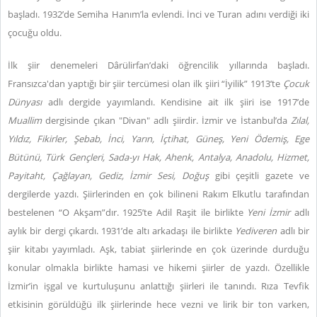
başladı. 1932’de Semiha Hanım’la evlendi. İnci ve Turan adını verdiği iki
çocuğu oldu.
İlk şiir denemeleri Dârülirfan’daki öğrencilik yıllarında başladı.
Fransızca'dan yaptığı bir şiir tercümesi olan ilk şiiri “İyilik” 1913’te
Çocuk
Dünyası
adlı dergide yayımlandı. Kendisine ait ilk şiiri ise 1917’de
Muallim
dergisinde çıkan "Divan" adlı şiirdir. İzmir ve İstanbul’da
Zılal,
Yıldız, Fikirler, Şebab, İnci, Yarın, İçtihat, Güneş, Yeni Ödemiş, Ege
Bütünü, Türk Gençleri, Sada-yı Hak, Ahenk, Antalya, Anadolu, Hizmet,
Payitaht, Çağlayan, Gediz, İzmir Sesi, Doğuş
gibi çeşitli gazete ve
dergilerde yazdı. Şiirlerinden en çok bilineni Rakım Elkutlu tarafından
bestelenen “O Akşam”dır. 1925’te Adil Raşit ile birlikte
Yeni İzmir
adlı
aylık bir dergi çıkardı. 1931’de altı arkadaşı ile birlikte
Yediveren
adlı bir
şiir kitabı yayımladı. Aşk, tabiat şiirlerinde en çok üzerinde durduğu
konular olmakla birlikte hamasi ve hikemi şiirler de yazdı. Özellikle
İzmir’in işgal ve kurtuluşunu anlattığı şiirleri ile tanındı. Rıza Tevfik
etkisinin görüldüğü ilk şiirlerinde hece vezni ve lirik bir ton varken,