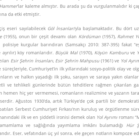
 Hammer
’lar kaleme almıştır. Bu arada şu da vurgulanmalıdır ki ç
na da etki etmiştir.
çiş eseri sayılabilecek
Göl İnsanları
’yla başlamaktadır. Bu dört 
re
(1955), onun bir çeşit devamı olan
Kördüman
(1957),
Rahmet Yo
i polisiye kurgular barındıran (Samsakçı 2010: 387-395) fakat “
e ayrılır) köy romanlarıdır.
Büyük Mal
(1970),
Köyün Kamburu
ve
Y
azılan
Esir Şehrin İnsanları
,
Esir Şehrin Mahpusu
(1961) ve
Yol Ayrı
üreçleriyle, Cumhuriyet’in ilk yıllarındaki sosyo-politik olay ve o
nların ve halkın yaşadığı ilk şoku, sarayın ve saraya yakın olanların
li ve tehlikeli günlerinde bütün tehditlere rağmen çıkarılan ga
 hemen hiç yer vermemesi, romanların realizmine ve yazarın tara
erdir. Ağustos 1930’da, artık Türkiye’de çok partili bir demokrati
patılan Serbest Cumhuriyet Fırkası’nın kuruluş ve örgütlenme süreci
omanındaki ilk ve en şiddetli ironisi demek olan
Yol Ayrımı
romanı “Ma
tamamlama ve sağlığında yayımlama imkânı bulamadığı
Hür Şe
ndır. Eser, vefatından üç yıl sonra, ele geçen notların kompoze ed