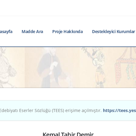
asayfa
Madde Ara
Proje Hakkında
Destekleyici Kurumlar
Edebiyatı Eserler Sözlüğü (TEES) erişime açılmıştır.
https://tees.yes
Kemal Tahir Demir