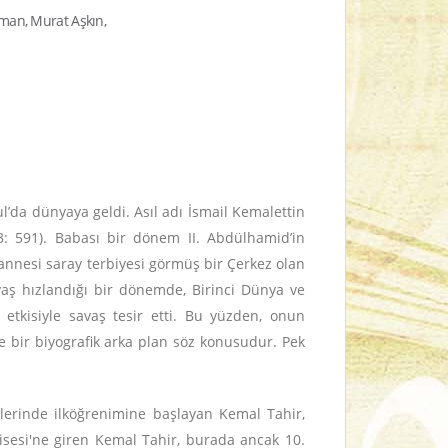
duman, Murat Aşkın,
l’da dünyaya geldi. Asıl adı İsmail Kemalettin
3: 591). Babası bir dönem II. Abdülhamid’in
annesi saray terbiyesi görmüş bir Çerkez olan
aş hızlandığı bir dönemde, Birinci Dünya ve
etkisiyle savaş tesir etti. Bu yüzden, onun
e bir biyografik arka plan söz konusudur. Pek
rlerinde ilköğrenimine başlayan Kemal Tahir,
Lisesi'ne giren Kemal Tahir, burada ancak 10.