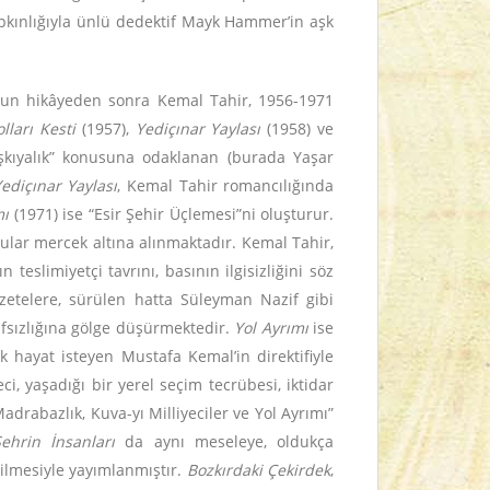
apkınlığıyla ünlü dedektif Mayk Hammer’in aşk
uzun hikâyeden sonra Kemal Tahir, 1956-1971
lları Kesti
(1957),
Yediçınar Yaylası
(1958) ve
eşkıyalık” konusuna odaklanan (burada Yaşar
ediçınar Yaylası
, Kemal Tahir romancılığında
mı
(1971) ise “Esir Şehir Üçlemesi”ni oluşturur.
lgular mercek altına alınmaktadır. Kemal Tahir,
 teslimiyetçi tavrını, basının ilgisizliğini söz
zetelere, sürülen hatta Süleyman Nazif gibi
fsızlığına gölge düşürmektedir.
Yol Ayrımı
ise
k hayat isteyen Mustafa Kemal’in direktifiyle
, yaşadığı bir yerel seçim tecrübesi, iktidar
drabazlık, Kuva-yı Milliyeciler ve Yol Ayrımı”
hrin İnsanları
da aynı meseleye, oldukça
ilmesiyle yayımlanmıştır.
Bozkırdaki Çekirdek
,