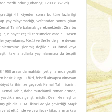
lığında medfundur (Çobanoğlu 2003: 357 vd).
şrettiği 4 hikâyeden sonra bu türe fazla ilgi
yıp yayımlayamadığı, vefatından sonra çıkan
 Kemal Tahir’e bakmak gerekmektedir. Zira bu
iir, nihayet çeşitli tercümeler vardır. Esasen
irler yayımlamış,
Varlık
ve
Ses
’te de şiire devam
rinlemesine işlenmiş değildir. Bu ihmal veya
çeşitli takma adlarla yayımlanması da tespiti
8-1950 arasında mahkûmiyet yıllarında çeşitli
 basit kurgulu fikrî, felsefî altyapısı olmayan
biyat tarihimize geçecek Kemal Tahir ismini,
. Kemal Tahir, daha mütekâmil romanlarında,
 yazdıklarında geliştirmiştir. Özellikle meşhur
 gibidir. F. M. İkinci adıyla çevirdiği
Mayk
rı vefat ettiğinde ve çevrilecek kitapların arkası