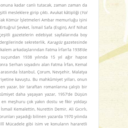
n sonuna kadar canlı tutacak, zaman zaman da
i mesleklere girip çıktı. Avukat kâtipliği (
Yol
uldak Kömür İşletmeleri Ambar memurluğu işini
rtuğrul Şevket, İsmail Safa (Esgin), Arif Nihat
şitli gazetelerin edebiyat sayfalarında boy
ergilerinde sekreterlik,
Karagöz
gazetesinde
kalem arkadaşlarından Fatma İrfan’la 1938’de
 suçundan 1938 yılında 15 yıl ağır hapse
onra Serhan soyadını alan Fatma İrfan, Kemal
 arasında İstanbul, Çorum, Nevşehir, Malatya
rriyetine kavuştu. Bu mahkûmiyet yılları, onun
en yazar, bir taraftan romanlarına çalıştı bir
mahkûmiyet daha yaşayan yazar, 1957’de Düşün
an en meşhuru çok yakın dostu ve fikir yoldaşı
İsmail Kemalettin, Nurettin Demir, Ali Gıcırlı,
orunları yaşadığı bilinen yazarda 1970 yılında
llî Mücadele gibi isim ve konuların hararetli