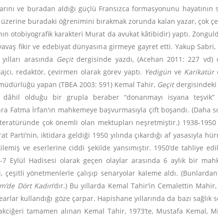
ralarını ve buradan aldığı güçlü Fransızca formasyonunu hayatını
üzerine buradaki öğrenimini bırakmak zorunda kalan yazar, çok çeşitl
ın otobiyografik karakteri Murat da avukat kâtibidir) yaptı. Zong
vaş fikir ve edebiyat dünyasına girmeye gayret etti. Yakup Sabri, E
 yılları arasında
Geçit
dergisinde yazdı, (Acehan 2011: 227 vd) çe
ajcı, redaktör, çevirmen olarak görev yaptı.
Yedigün
ve
Karikatür
d
i müdürlüğü yapan (TBEA 2003: 591) Kemal Tahir,
Geçit
dergisindeki 
e dâhil olduğu bir grupla beraber “donanmayı isyana teşvik”
onra Fatma İrfan'ın mahkemeye başvurmasıyla çift boşandı. (Daha s
literatüründe çok önemli olan mektupları neşretmiştir.) 1938-1950
Parti’nin, iktidara geldiği 1950 yılında çıkardığı af yasasıyla hü
lemiş ve eserlerine ciddi şekilde yansımıştır. 1950’de tahliye edil
e 6-7 Eylül Hadisesi olarak geçen olaylar arasında 6 aylık bir 
di, çeşitli yönetmenlerle çalışıp senaryolar kaleme aldı. (Bunlard
m’de Dört Kadın
’dır.) Bu yıllarda Kemal Tahir’in Cemalettin Mahir, 
rlar kullandığı göze çarpar. Hapishane yıllarında da bazı sağlık s
 akciğeri tamamen alınan Kemal Tahir, 1973’te, Mustafa Kemal, Mi