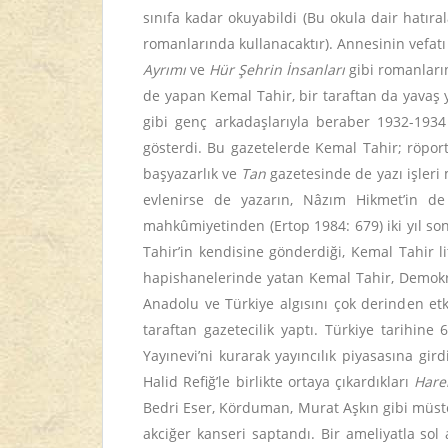
sınıfa kadar okuyabildi (Bu okula dair hatı
romanlarında kullanacaktır). Annesinin vefatı 
Ayrımı
ve
Hür Şehrin İnsanları
gibi romanların
de yapan Kemal Tahir, bir taraftan da yavaş ya
gibi genç arkadaşlarıyla beraber 1932-1934
gösterdi. Bu gazetelerde Kemal Tahir; röport
başyazarlık ve
Tan
gazetesinde de yazı işler
evlenirse de yazarın, Nâzım Hikmet’in d
mahkûmiyetinden (Ertop 1984: 679) iki yıl s
Tahir’in kendisine gönderdiği, Kemal Tahir 
hapishanelerinde yatan Kemal Tahir, Demokrat 
Anadolu ve Türkiye algısını çok derinden etki
taraftan gazetecilik yaptı. Türkiye tarihin
Yayınevi’ni kurarak yayıncılık piyasasına gir
Halid Refiğ’le birlikte ortaya çıkardıkları
Hare
Bedri Eser, Körduman, Murat Aşkın gibi müstea
akciğer kanseri saptandı. Bir ameliyatla sol