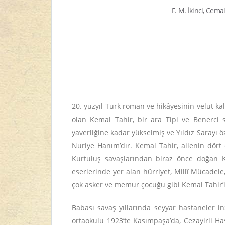
F. M. İkinci, Cema
20. yüzyıl Türk roman ve hikâyesinin velut ka
olan Kemal Tahir, bir ara Tipi ve Benerci 
yaverliğine kadar yükselmiş ve Yıldız Sarayı
Nuriye Hanım’dır. Kemal Tahir, ailenin dör
Kurtuluş savaşlarından biraz önce doğan Ke
eserlerinde yer alan hürriyet, Millî Mücadel
çok asker ve memur çocuğu gibi Kemal Tahir’i
Babası savaş yıllarında seyyar hastaneler i
ortaokulu 1923’te Kasımpaşa’da, Cezayirli Ha