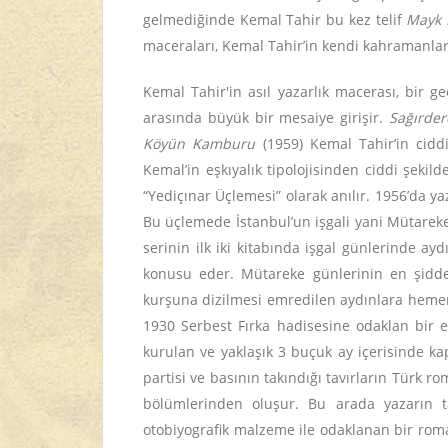
gelmediğinde Kemal Tahir bu kez telif
Mayk
maceraları, Kemal Tahir’in kendi kahramanları
Kemal Tahir'in asıl yazarlık macerası, bir ge
arasında büyük bir mesaiye girişir.
Sağırde
Köyün Kamburu
(1959) Kemal Tahir’in cidd
Kemal’in eşkıyalık tipolojisinden ciddi şekild
“Yediçınar Üçlemesi” olarak anılır. 1956’da y
Bu üçlemede İstanbul’un işgali yani Mütareke s
serinin ilk iki kitabında işgal günlerinde aydı
konusu eder. Mütareke günlerinin en şiddet
kurşuna dizilmesi emredilen aydınlara hemen
1930 Serbest Fırka hadisesine odaklan bir es
kurulan ve yaklaşık 3 buçuk ay içerisinde ka
partisi ve basının takındığı tavırların Türk r
bölümlerinden oluşur. Bu arada yazarın 
otobiyografik malzeme ile odaklanan bir roma