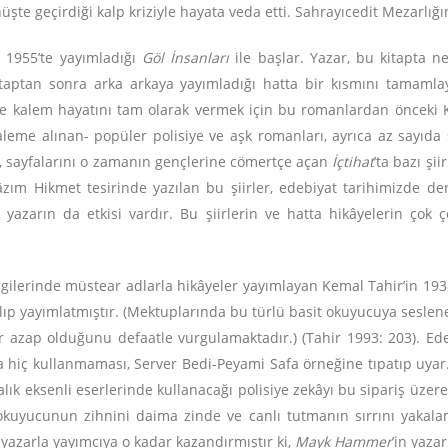
önüşte geçirdiği kalp kriziyle hayata veda etti. Sahrayıcedit Mezar
a 1955’te yayımladığı
Göl İnsanları
ile başlar. Yazar, bu kitapta ne
aptan sonra arka arkaya yayımladığı hatta bir kısmını tamamla
i ve kalem hayatını tam olarak vermek için bu romanlardan önceki
leme alınan- popüler polisiye ve aşk romanları, ayrıca az sayıda ş
ş, sayfalarını o zamanın gençlerine cömertçe açan
İçtihat
’ta bazı şi
âzım Hikmet tesirinde yazılan bu şiirler, edebiyat tarihimizde de
yazarın da etkisi vardır. Bu şiirlerin ve hatta hikâyelerin çok 
gilerinde müstear adlarla hikâyeler yayımlayan Kemal Tahir’in 193
ıp yayımlatmıştır. (Mektuplarında bu türlü basit okuyucuya seslenen
r azap olduğunu defaatle vurgulamaktadır.) (Tahir 1993: 203). Ede
 hiç kullanmaması, Server Bedi-Peyami Safa örneğine tıpatıp uyar
alık eksenli eserlerinde kullanacağı polisiye zekâyı bu sipariş üzere
kuyucunun zihnini daima zinde ve canlı tutmanın sırrını yakalamış
 yazarla yayımcıya o kadar kazandırmıştır ki,
Mayk Hammer
’in yaza