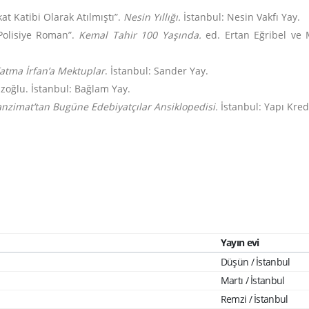
t Katibi Olarak Atılmıştı”.
Nesin Yıllığı.
İstanbul: Nesin Vakfı Yay.
Polisiye Roman”.
Kemal Tahir 100 Yaşında.
ed. Ertan Eğribel ve M
atma İrfan’a Mektuplar
. İstanbul: Sander Yay.
azoğlu. İstanbul: Bağlam Yay.
nzimat’tan Bugüne Edebiyatçılar Ansiklopedisi.
İstanbul: Yapı Kred
Yayın evi
Düşün / İstanbul
Martı / İstanbul
Remzi / İstanbul