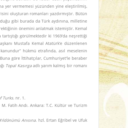
ona yer vermemesi yüzünden yine eleştirilmiş,
risini oluşturan romanları yazdırmıştır. Bütün
lduğu gibi burada da Türk aydınına, milletine
erektiğinin önemini anlatmak istemiştir. Kemal
 tartıştığı görülmektedir ki 1969’da neşrettiği
rbaşkanı Mustafa Kemal Atatürk’e düzenlenen
k kanundur” hükmü etrafında, asıl meselenin
 Buna göre İttihatçılar, Cumhuriyet'le beraber
ığı
Topal Kasırga
adlı yarım kalmış bir romanı
of Turks
. nr. 1.
 M. Fatih Andı. Ankara: T.C. Kültür ve Turizm
 Yıldönümü Anısına
. hzl. Ertan Eğribel ve Ufuk