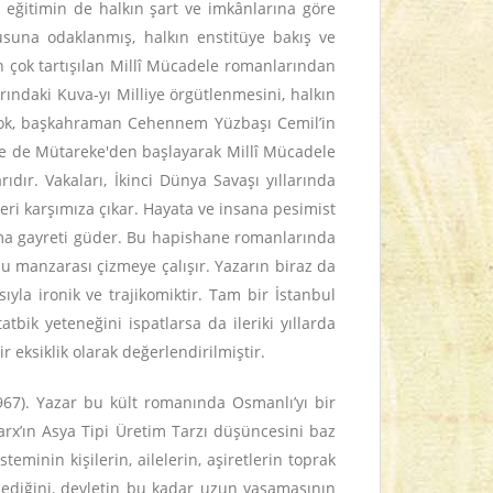
ar eğitimin de halkın şart ve imkânlarına göre
usuna odaklanmış, halkın enstitüye bakış ve
en çok tartışılan Millî Mücadele romanlarından
rındaki Kuva-yı Milliye örgütlenmesini, halkın
a çok, başkahraman Cehennem Yüzbaşı Cemil’in
e de Mütareke'den başlayarak Millî Mücadele
dır. Vakaları, İkinci Dünya Savaşı yıllarında
ri karşımıza çıkar. Hayata ve insana pesimist
lama gayreti güder. Bu hapishane romanlarında
olu manzarası çizmeye çalışır. Yazarın biraz da
la ironik ve trajikomiktir. Tam bir İstanbul
bik yeteneğini ispatlarsa da ileriki yıllarda
eksiklik olarak değerlendirilmiştir.
1967). Yazar bu kült romanında Osmanlı’yı bir
arx’ın Asya Tipi Üretim Tarzı düşüncesini baz
eminin kişilerin, ailelerin, aşiretlerin toprak
ediğini, devletin bu kadar uzun yaşamasının