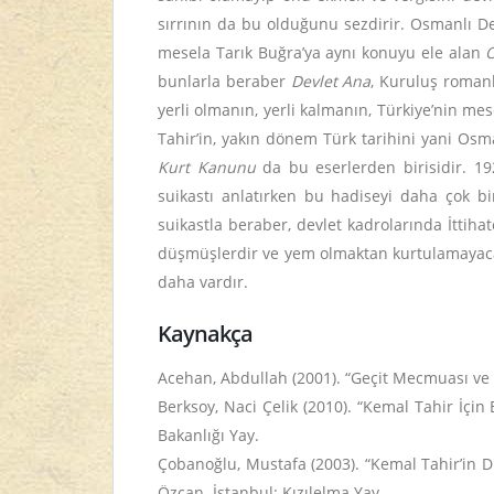
sırrının da bu olduğunu sezdirir. Osmanlı De
mesela Tarık Buğra’ya aynı konuyu ele alan
bunlarla beraber
Devlet Ana
, Kuruluş romanl
yerli olmanın, yerli kalmanın, Türkiye’nin me
Tahir’in, yakın dönem Türk tarihini yani Osman
Kurt Kanunu
da bu eserlerden birisidir. 
suikastı anlatırken bu hadiseyi daha çok b
suikastla beraber, devlet kadrolarında İttiha
düşmüşlerdir ve yem olmaktan kurtulamayacak
daha vardır.
Kaynakça
Acehan, Abdullah (2001). “Geçit Mecmuası ve
Berksoy, Naci Çelik (2010). “Kemal Tahir İçin 
Bakanlığı Yay.
Çobanoğlu, Mustafa (2003). “Kemal Tahir’in 
Özcan. İstanbul: Kızılelma Yay.