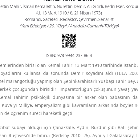
lettin Mahir, İsmail Kemalettin, Nurettin Demir, Ali Gıcırlı, Bedri Eser, Kör
(d. 13 Mart 1910 / ö. 21 Nisan 1973)
Romancı, Gazeteci, Redaktör, Çevirmen, Senarist
(Yeni Edebiyat / 20. Yüzyıl / Anadolu-Osmanlı-Türkiye)
ISBN: 978-9944-237-86-4
lemlerinden birisi olan Kemal Tahir, 13 Mart 1910 tarihinde İstanbu
soyadlarını kullansa da sonunda Demir soyadını aldı (TBEA 200
 özel marangozluğu yapmış olan Şebinkarahisarlı Yüzbaşı Tahir Bey, 
t erkek çocuğundan birisidir. İmparatorluğun çöküşünün yavaş yav
mal Tahir’in psikolojik dünyasına bir asker olan babasının da 
e, Kuva-yı Milliye, emperyalizm gibi kavramların arkasında böylesin
n de öğrenim süreci hareketli geçti.
nzibat subayı olduğu için Çanakkale, Aydın, Burdur gibi Batı şehi
san Rüştiyesi’nde bitirdi (Berksoy 2010: 25). Aynı yıl Galatasaray 