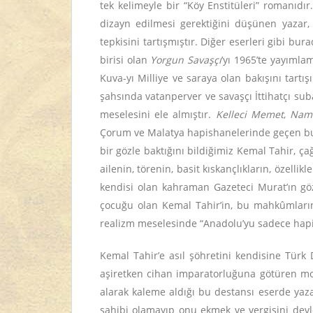
tek kelimeyle bir “Köy Enstitüleri” romanıdır
dizayn edilmesi gerektiğini düşünen yazar,
tepkisini tartışmıştır. Diğer eserleri gibi b
birisi olan
Yorgun Savaşçı
’yı 1965’te yayımla
Kuva-yı Milliye ve saraya olan bakışını tar
şahsında vatanperver ve savaşçı İttihatçı sub
meselesini ele almıştır.
Kelleci Memet
,
Namu
Çorum ve Malatya hapishanelerinde geçen bu r
bir gözle baktığını bildiğimiz Kemal Tahir, 
ailenin, törenin, basit kıskançlıkların, özell
kendisi olan kahraman Gazeteci Murat’ın göz
çocuğu olan Kemal Tahir’in, bu mahkûmların d
realizm meselesinde “Anadolu’yu sadece hapish
Kemal Tahir’e asıl şöhretini kendisine Tü
aşiretken cihan imparatorluğuna götüren moti
alarak kaleme aldığı bu destansı eserde yazar,
sahibi olamayıp onu ekmek ve vergisini dev