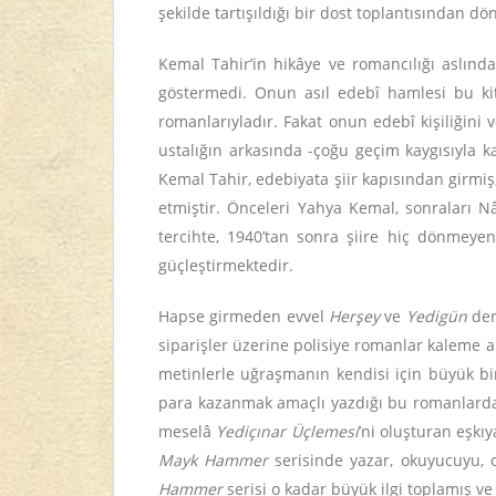
şekilde tartışıldığı bir dost toplantısından d
Kemal Tahir’in hikâye ve romancılığı aslınd
göstermedi. Onun asıl edebî hamlesi bu kit
romanlarıyladır. Fakat onun edebî kişiliğin
ustalığın arkasında -çoğu geçim kaygısıyla ka
Kemal Tahir, edebiyata şiir kapısından girmi
etmiştir. Önceleri Yahya Kemal, sonraları N
tercihte, 1940’tan sonra şiire hiç dönmeyen 
güçleştirmektedir.
Hapse girmeden evvel
Herşey
ve
Yedigün
der
siparişler üzerine polisiye romanlar kaleme al
metinlerle uğraşmanın kendisi için büyük bi
para kazanmak amaçlı yazdığı bu romanlarda
meselâ
Yediçınar Üçlemesi
’ni oluşturan eşkıy
Mayk Hammer
serisinde yazar, okuyucuyu, o
Hammer
serisi o kadar büyük ilgi toplamış ve