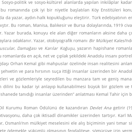
. Sosyo-politik ve sosyo-kültürel alanlarda yapılan inkılâplar kad
 bu romanında çok iyi bir niyetle başlatılan Köy Enstitüleri kon
urada da yazar, aydın-halk kopukluğunu eleştirir. Türk edebiyatının 
mıştır. Bu roman, Manisa, Balıkesir ve Bursa dolaylarında, 1919 civa
tışır. Yazar burada, konuyu ele alan diğer romanların aksine dah
aylara odaklanır. Yazar, otobiyografik romanı
Bir Mülkiyet Kalesi
’nd
scular
,
Damağası
ve
Karılar Koğuşu,
yazarın hapishane romanları
omanlarda en açık, net ve çıplak şekildeki Anadolu insanı portrele
çağdaşı Orhan Kemal gibi mahpuslar özelinde insan realitesini an
ikle şehvetin ve para hırsının suça ittiği insanlar üzerinden bir Anad
leri ve gözlemleriyle seyredilen bu manzara tam ve geniş manasıy
ilini bu kadar iyi anlayıp kullanabilmesi büyük bir gözlem ve tat
anede tanıdığı insanlar üzerinden” anlatması Kemal Tahir için bir 
rk Dil Kurumu Roman Ödülünü de kazandıran
Devlet Ana
getirir (
vasyonu, daha çok iktisadî dinamikler üzerinden tartışır. Karl M
 Osmanlı’nın mülkiyet meselesini ele alış biçiminin yani tımar sist
lete ödemekle yükümlü olmasının feodaliteye, sömürüye izin verm