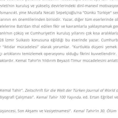
vleti’nin kuruluş ve yükseliş devirlerindeki dinî-manevî motivasy
Osmancık’
ı, yine Mustafa Necati Sepetçioğlu’na "Dünkü Türkiye"
se
arının en önemlilerinden birisidir. Yazar, diğer tüm eserlerinde o
selelerine Batı’dan ithal edilen fikir ve kavramlarla yaklaşmamak g
lı’nın çöküş ve Cumhuriyet’in kuruluş yıllarını çok kısa aralıklarla
1928 İzmir Suikastı konusuna eğildiği bu eserinde yazar, Cumhu
ir “iktidar mücadelesi” olarak yorumlar. “Kurtlukta düşeni yeme
tçı artıklarını temizlemek operasyonu olduğu fikrini kuvvetlendirir.
lardır. Kemal Tahir’in Yıldırım Beyazıt-Timur mücadelesini anlatt
 Kemal Tahir”.
Zeitschrift für die Welt der Türken Journal of World 
Biyografi Çalışması”.
Kemal Tahir 100 Yaşında.
ed. Ertan Eğribel ve
Düşüncesi, Son Akşamı ve Vasiyetnamesi”.
Kemal Tahir’in 30. Ölüm