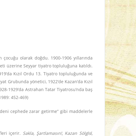
in çocuğu olarak doğdu. 1900-1906 yıllarında
 üzerine Seyyar tiyatro topluluğuna katıldı.
19’da Kızıl Ordu 13. Tiyatro topluluğunda ve
yat Grubunda yönetici, 1922’de Kazan’da Kızıl
928-1929’da Astrahan Tatar Tiyatrosu’nda baş
1989: 452-469)
 medeni cephede zarar getirme” gibi maddelerle
eri içerir.
Sakla, Şartlamasın!, Kazan Sölgǐsǐ,