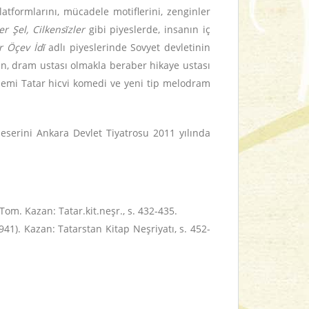
platformlarını, mücadele motiflerini, zenginler
r Şel, Cilkensǐzler
gibi piyeslerde, insanın iç
r Öçev İdǐ
adlı piyeslerinde Sovyet devletinin
urin, dram ustası olmakla beraber hikaye ustası
önemi Tatar hicvi komedi ve yeni tip melodram
 eserini Ankara Devlet Tiyatrosu 2011 yılında
om. Kazan: Tatar.kit.neşr., s. 432-435.
41). Kazan: Tatarstan Kitap Neşriyatı, s. 452-