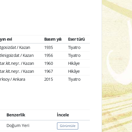
yın evi
Basım yılı
Eser türü
tgosizdat / Kazan
1935
Tiyatro
tknigoizdat / Kazan
1956
Tiyatro
tar.kit.neşr. / Kazan
1960
Hikâye
tar.kit.neşr. / Kazan
1967
Hikâye
rksoy / Ankara
2015
Tiyatro
Benzerlik
İncele
Doğum Yeri
Görüntüle