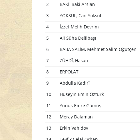
2
BAKİ, Baki Arslan
3
YOKSUL, Can Yoksul
4
İzzet Melih Devrim
5
Ali Süha Delilbaşı
6
BABA SALİM, Mehmet Salim Öğütçen
7
ZÜHDÎ, Hasan
8
ERPOLAT
9
Abdulla Kadirî
10
Hüseyin Emin Öztürk
11
Yunus Emre Gümüş
12
Meray Dalaman
13
Erkin Vahidov
14
Tevfik Celal Orhan