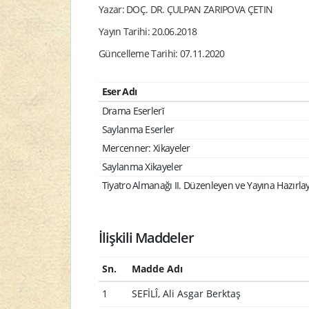
Yazar: DOÇ. DR. ÇULPAN ZARIPOVA ÇETIN
Yayın Tarihi: 20.06.2018
Güncelleme Tarihi: 07.11.2020
Eser Adı
Drama Eserlerǐ
Saylanma Eserler
Mercenner: Xikayeler
Saylanma Xikayeler
Tiyatro Almanağı II. Düzenleyen ve Yayına Hazırlay
İlişkili Maddeler
Sn.
Madde Adı
1
SEFİLÎ, Ali Asgar Berktaş