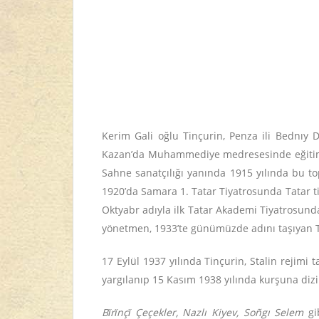
Kerim Gali oğlu Tinçurin, Penza ili Bednıy 
Kazan’da Muhammediye medresesinde eğitim gö
Sahne sanatçılığı yanında 1915 yılında bu t
1920’da Samara 1. Tatar Tiyatrosunda Tatar t
Oktyabr adıyla ilk Tatar Akademi Tiyatrosun
yönetmen, 1933’te günümüzde adını taşıyan T
17 Eylül 1937 yılında Tinçurin, Stalin rejimi
yargılanıp 15 Kasım 1938 yılında kurşuna dizi
Bǐrǐnçǐ Çeçekler, Nazlı Kiyev, Soñgı Selem
gib