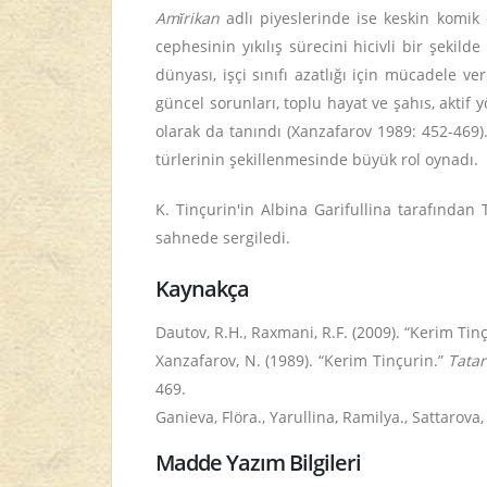
Amǐrikan
adlı piyeslerinde ise keskin komik ça
cephesinin yıkılış sürecini hicivli bir şekild
dünyası, işçi sınıfı azatlığı için mücadele 
güncel sorunları, toplu hayat ve şahıs, aktif 
olarak da tanındı (Xanzafarov 1989: 452-469)
türlerinin şekillenmesinde büyük rol oynadı.
K. Tinçurin'in Albina Garifullina tarafından
sahnede sergiledi.
Kaynakça
Dautov, R.H., Raxmani, R.F. (2009). “Kerim Tin
Xanzafarov, N. (1989). “Kerim Tinçurin.”
Tatar
469.
Ganieva, Flöra., Yarullina, Ramilya., Sattarova,
Madde Yazım Bilgileri