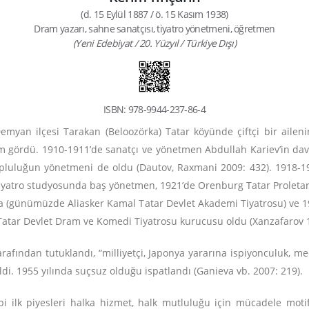
(d. 15 Eylül 1887 / ö. 15 Kasım 1938)
Dram yazarı, sahne sanatçısı, tiyatro yönetmeni, öğretmen
(Yeni Edebiyat / 20. Yüzyıl / Türkiye Dışı)
ISBN: 978-9944-237-86-4
Demyan ilçesi Tarakan (Beloozörka) Tatar köyünde çiftçi bir ailen
rdü. 1910-1911’de sanatçı ve yönetmen Abdullah Kariev’in daveti
opluluğun yönetmeni de oldu (Dautov, Raxmani 2009: 432). 1918-19
iyatro studyosunda baş yönetmen, 1921’de Orenburg Tatar Proletar
da (günümüzde Aliasker Kamal Tatar Devlet Akademi Tiyatrosu) ve 1
atar Devlet Dram ve Komedi Tiyatrosu kurucusu oldu (Xanzafarov 
 tarafından tutuklandı, “milliyetçi, Japonya yararına ispiyonculuk,
ldi. 1955 yılında suçsuz olduğu ispatlandı (Ganieva vb. 2007: 219).
i ilk piyesleri halka hizmet, halk mutluluğu için mücadele motifl