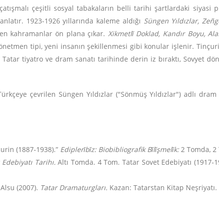
tışmalı çeşitli sosyal tabakaların belli tarihi şartlardaki siyasi 
e anlatır. 1923-1926 yıllarında kaleme aldığı
Süngen Yıldızlar, Zeñge
veren kahramanlar ön plana çıkar.
Xikmetlǐ Doklad, Kandır Boyu, Ala
yönetmen tipi, yeni insanın şekillenmesi gibi konular işlenir. Tinç
. Tatar tiyatro ve dram sanatı tarihinde derin iz bıraktı, Sovyet d
 Türkçeye çevrilen Süngen Yıldızlar ("Sönmüş Yıldızlar") adlı dram
çurin (1887-1938).”
Ediplerǐbǐz: Biobibliografik Bǐlǐşmelǐk:
2 Tomda, 2 T
 Edebiyatı Tarihı.
Altı Tomda. 4 Tom. Tatar Sovet Edebiyatı (1917-19
 Alsu (2007).
Tatar Dramaturgları.
Kazan: Tatarstan Kitap Neşriyatı.