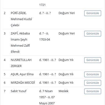
1721
2
PÛRÎ-ZÂDE,
d. ? - ö. ?
Doğum Yeri
Görüntüle
Mehmed Kudsî
Çelebi
3
ZAİFÎ, Akbaba
d. ? - ö.
Doğum Yeri
Görüntüle
İmamı Şeyh
1703-04
Mehmed Zaîfî
Efendi
4
NUSRETULLAH
d. 1961 - ö. ?
Doğum Yılı
Görüntüle
ZERGER
5
AŞUR, Aşur Elma
d. 1961 - ö. ?
Doğum Yılı
Görüntüle
6
MİRZAĞA MECİDÎ
d. 1961 - ö. ?
Doğum Yılı
Görüntüle
7
Sabit Yusuf
d. 7 Nisan
Meslek
Görüntüle
1957 - ö. 07
Mayıs 2007