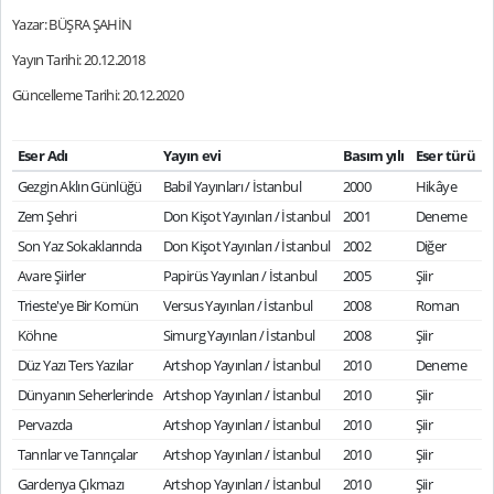
Yazar: BÜŞRA ŞAHİN
Yayın Tarihi: 20.12.2018
Güncelleme Tarihi: 20.12.2020
Eser Adı
Yayın evi
Basım yılı
Eser türü
Gezgin Aklın Günlüğü
Babil Yayınları / İstanbul
2000
Hikâye
Zem Şehri
Don Kişot Yayınları / İstanbul
2001
Deneme
Son Yaz Sokaklarında
Don Kişot Yayınları / İstanbul
2002
Diğer
Avare Şiirler
Papirüs Yayınları / İstanbul
2005
Şiir
Trieste'ye Bir Komün
Versus Yayınları / İstanbul
2008
Roman
Köhne
Simurg Yayınları / İstanbul
2008
Şiir
Düz Yazı Ters Yazılar
Artshop Yayınları / İstanbul
2010
Deneme
Dünyanın Seherlerinde
Artshop Yayınları / İstanbul
2010
Şiir
Pervazda
Artshop Yayınları / İstanbul
2010
Şiir
Tanrılar ve Tanrıçalar
Artshop Yayınları / İstanbul
2010
Şiir
Gardenya Çıkmazı
Artshop Yayınları / İstanbul
2010
Şiir