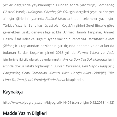
Şiir Atı
dergisinde yayınlanmıştır. Bundan sonra
Şizofrengi, Sombahar,
Gösteri, Varlık, Ludingirra, Göçebe, Şiir Oku
gibi dergileri çeşitli şiirleri yer
almıştır. Şiirlerinin yanında
Radikal Kitap
'ta kitap incelemeleri yazmıştır.
Türkiye Yazarlar Sendikası üyesi olan Koçak'ın şiirleri Şeref Birsel'e göre
gelenekten uzak, deneyselliğe açıktır. Ahmet Hamdi Tanpınar, Ahmet
Haşim, Âsaf Hâlet ve Turgut Uyar'a yakındır.
Pervazda, Barışmalar, Avare
Şiirler
şiir kitaplarından bazılarıdır. Şiir dışında deneme ve anlatıları da
bulunan Serdar Koçak'ın şiirleri 2018 yılında
Kırmızı Yıllara
ve
Veda
isimleriyle iki cilt olarak yayınlanmıştır. Ayrıca
Son Yaz Sokaklarında
ismi
altında dokuz kitabı toplamıştır. Bunlar;
Pervazda, Ben Napoli Radyosu,
Barışmalar, Gemi Zamanları, Kırmızı Yıllar, Gezgin Aklın Günlüğü, Tika
Lima Tu, Zem Şehri, Erenköyü'nde Bahar
kitaplarıdır.
Kaynakça
http://www.biyografya.com/biyografi/14451 (son erişim 9.12.2018 14.12)
Madde Yazım Bilgileri