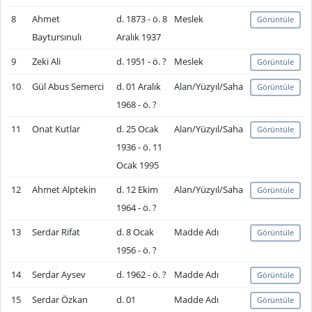
8
Ahmet
d. 1873 - ö. 8
Meslek
Görüntüle
Baytursınulı
Aralık 1937
9
Zeki Ali
d. 1951 - ö. ?
Meslek
Görüntüle
10
Gül Abus Semerci
d. 01 Aralık
Alan/Yüzyıl/Saha
Görüntüle
1968 - ö. ?
11
Onat Kutlar
d. 25 Ocak
Alan/Yüzyıl/Saha
Görüntüle
1936 - ö. 11
Ocak 1995
12
Ahmet Alptekin
d. 12 Ekim
Alan/Yüzyıl/Saha
Görüntüle
1964 - ö. ?
13
Serdar Rifat
d. 8 Ocak
Madde Adı
Görüntüle
1956 - ö. ?
14
Serdar Aysev
d. 1962 - ö. ?
Madde Adı
Görüntüle
15
Serdar Özkan
d. 01
Madde Adı
Görüntüle