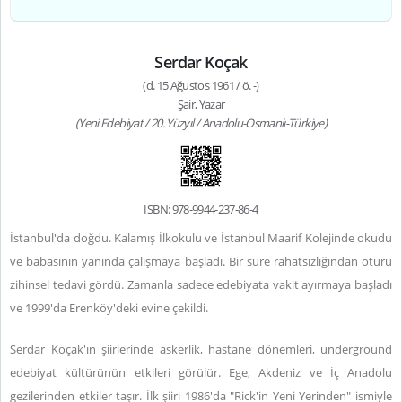
Serdar Koçak
(d. 15 Ağustos 1961 / ö. -)
Şair, Yazar
(Yeni Edebiyat / 20. Yüzyıl / Anadolu-Osmanlı-Türkiye)
ISBN: 978-9944-237-86-4
İstanbul'da doğdu. Kalamış İlkokulu ve İstanbul Maarif Kolejinde okudu
ve babasının yanında çalışmaya başladı. Bir süre rahatsızlığından ötürü
zihinsel tedavi gördü. Zamanla sadece edebiyata vakit ayırmaya başladı
ve 1999'da Erenköy'deki evine çekildi.
Serdar Koçak'ın şiirlerinde askerlik, hastane dönemleri, underground
edebiyat kültürünün etkileri görülür. Ege, Akdeniz ve İç Anadolu
gezilerinden etkiler taşır. İlk şiiri 1986'da "Rick'in Yeni Yerinden" ismiyle