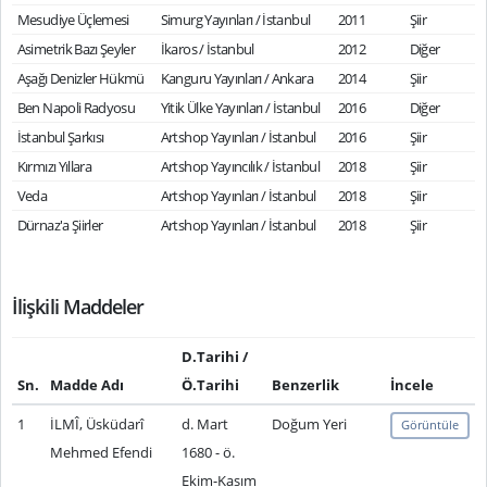
Mesudiye Üçlemesi
Simurg Yayınları / İstanbul
2011
Şiir
Asimetrik Bazı Şeyler
İkaros / İstanbul
2012
Diğer
Aşağı Denizler Hükmü
Kanguru Yayınları / Ankara
2014
Şiir
Ben Napoli Radyosu
Yitik Ülke Yayınları / İstanbul
2016
Diğer
İstanbul Şarkısı
Artshop Yayınları / İstanbul
2016
Şiir
Kırmızı Yıllara
Artshop Yayıncılık / İstanbul
2018
Şiir
Veda
Artshop Yayınları / İstanbul
2018
Şiir
Dürnaz'a Şiirler
Artshop Yayınları / İstanbul
2018
Şiir
İlişkili Maddeler
D.Tarihi /
Sn.
Madde Adı
Ö.Tarihi
Benzerlik
İncele
1
İLMÎ, Üsküdarî
d. Mart
Doğum Yeri
Görüntüle
Mehmed Efendi
1680 - ö.
Ekim-Kasım