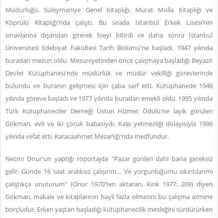
Müdürlüğü, Süleymaniye Genel Kitaplığı, Murat Molla Kitaplığı ve
Köprülü Kitaplığı'nda çalıştı. Bu sırada İstanbul Erkek Lisesi'nin
sınavlarına dışarıdan girerek liseyi bitirdi ve daha sonra İstanbul
Üniversitesi Edebiyat Fakültesi Tarih Bölümü'ne başladı. 1947 yılında
buradan mezun oldu. Mezuniyetinden önce çalışmaya başladığı Beyazıt
Devlet Kütüphanesi'nde müdürlük ve müdür vekilliği görevlerinde
bulundu ve buranın gelişmesi için çaba sarf etti. Kütüphanede 1946
yılında göreve başladı ve 1977 yılında buradan emekli oldu. 1995 yılında
Türk Kütüphaneciler Derneği Üstün Hizmet Ödülü'ne layık görülen
Gökman, evli ve iki çocuk babasıydı. Kalp yetmezliği dolayısıyla 1996
yılında vefat etti. Karacaahmet Mezarlığı'nda medfundur.
Necmi Onur'un yaptığı röportajda "Pazar günleri dahi bana gereksiz
gelir. Günde 16 saat aralıksız çalışırım… Ve yorgunluğumu sıkıntılarımı
çalıştıkça unuturum" (Onur 1970'ten aktaran, Kırık 1977: 209) diyen
Gökman, makale ve kitaplarının hayli fazla olmasını bu çalışma azmine
borçludur. Erken yaştan başladığı kütüphanecilik mesleğini sürdürürken