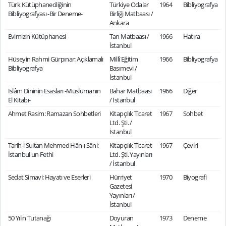
Türk Kütüphaneciliğinin
Türkiye Odalar
1964
Bibliyografya
Bibliyografyası -Bir Deneme-
Birliği Matbaası /
Ankara
Evimizin Kütüphanesi
Tan Matbaası /
1966
Hatıra
İstanbul
Hüseyin Rahmi Gürpınar: Açıklamalı
Millî Eğitim
1966
Bibliyografya
Bibliyografya
Basımevi /
İstanbul
İslâm Dininin Esasları -Müslümanın
Bahar Matbaası
1966
Diğer
El Kitabı-
/ İstanbul
Ahmet Rasim: Ramazan Sohbetleri
Kitapçılık Ticaret
1967
Sohbet
Ltd. Şti. /
İstanbul
Tarih-i Sultan Mehmed Hân-ı Sâni:
Kitapçılık Ticaret
1967
Çeviri
İstanbul'un Fethi
Ltd. Şti. Yayınları
/ İstanbul
Sedat Simavi: Hayatı ve Eserleri
Hürriyet
1970
Biyografi
Gazetesi
Yayınları /
İstanbul
50 Yılın Tutanağı
Doyuran
1973
Deneme