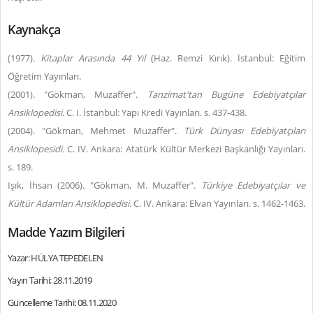
Kaynakça
(1977).
Kitaplar Arasında 44 Yıl
(Haz. Remzi Kırık). İstanbul: Eğitim
Öğretim Yayınları.
(2001). "Gökman, Muzaffer".
Tanzimat'tan Bugüne Edebiyatçılar
Ansiklopedisi.
C. I. İstanbul: Yapı Kredi Yayınları. s. 437-438.
(2004). "Gökman, Mehmet Muzaffer".
Türk Dünyası Edebiyatçıları
Ansiklopesidi.
C. IV. Ankara: Atatürk Kültür Merkezi Başkanlığı Yayınları.
s. 189.
Işık, İhsan (2006). "Gökman, M. Muzaffer".
Türkiye Edebiyatçılar ve
Kültür Adamları Ansiklopedisi.
C. IV. Ankara: Elvan Yayınları. s. 1462-1463.
Madde Yazım Bilgileri
Yazar: HÜLYA TEPEDELEN
Yayın Tarihi: 28.11.2019
Güncelleme Tarihi: 08.11.2020