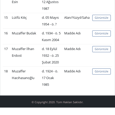
Esin
12 Ağustos
1987
15
Lütfü Kılıç
d. 05 Mayıs
Alan/Yüzyıl/Saha
Görüntüle
1954 - ö. ?
16
Muzaffer Budak
d. 1934 - ö. 5
Madde Adı
Görüntüle
Kasım 2004
17
Muzaffer İlhan
d. 18 Eylül
Madde Adı
Görüntüle
Erdost
1932 - ö. 25
Şubat 2020
18
Muzaffer
d. 1924 - ö.
Madde Adı
Görüntüle
Hacıhasanoğlu
17 Ocak
1985
© Copyright 2020. Tüm Hakları Saklıdır.