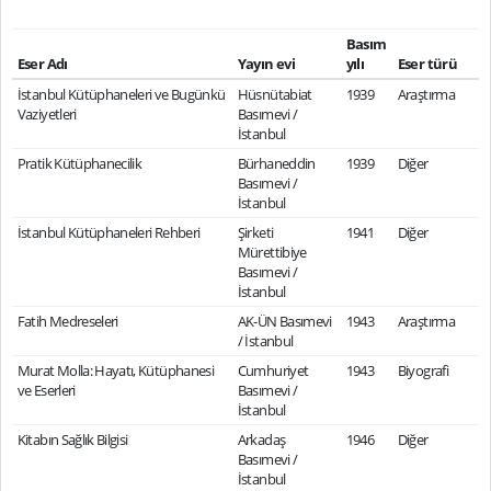
Basım
Eser Adı
Yayın evi
yılı
Eser türü
İstanbul Kütüphaneleri ve Bugünkü
Hüsnütabiat
1939
Araştırma
Vaziyetleri
Basımevi /
İstanbul
Pratik Kütüphanecilik
Bürhaneddin
1939
Diğer
Basımevi /
İstanbul
İstanbul Kütüphaneleri Rehberi
Şirketi
1941
Diğer
Mürettibiye
Basımevi /
İstanbul
Fatih Medreseleri
AK-ÜN Basımevi
1943
Araştırma
/ İstanbul
Murat Molla: Hayatı, Kütüphanesi
Cumhuriyet
1943
Biyografi
ve Eserleri
Basımevi /
İstanbul
Kitabın Sağlık Bilgisi
Arkadaş
1946
Diğer
Basımevi /
İstanbul