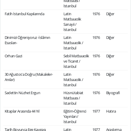
Matbaası /
İstanbul
Fatih İstanbul Kapılarında
Latin
1976
Diğer
Matbaacılık
Sanayii /
İstanbul
Dinimizi Öğreniyoruz -İslâmın
Latin
1976
Diğer
Esasları-
Matbaacılık /
İstanbul
Orhan Gazi
Sebil Matbaacılık
1976
Diğer
ve Ticaret /
İstanbul
30 Ağustos'a Doğru (Makaleler-
Latin
1976
Diğer
Anılar)
Matbaacılık /
İstanbul
Sadettin Nüzhet Ergun
Hüsnütabiat
1976
Biyografi
Matbaası /
İstanbul
Kitaplar Arasında 44 Yıl
Eğitim-Öğrenci
1977
Hatıra
Yayınları /
İstanbul
Tarih Boyunca Ege Kavgası
Latin
1977
Araştırma