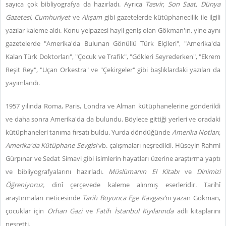
sayıca çok bibliyografya da hazırladı. Ayrıca
Tasvir, Son Saat, Dünya
Gazetesi, Cumhuriyet
ve
Akşam
gibi gazetelerde kütüphanecilik ile ilgili
yazılar kaleme aldı. Konu yelpazesi hayli geniş olan Gökman'ın, yine aynı
gazetelerde "Amerika'da Bulunan Gönüllü Türk Elçileri", "Amerika'da
Kalan Türk Doktorları", "Çocuk ve Trafik", "Gökleri Seyrederken", "Ekrem
Reşit Rey", "Uçan Orkestra" ve "Çekirgeler" gibi başlıklardaki yazıları da
yayımlandı.
1957 yılında Roma, Paris, Londra ve Alman kütüphanelerine gönderildi
ve daha sonra Amerika'da da bulundu. Böylece gittiği yerleri ve oradaki
kütüphaneleri tanıma fırsatı buldu. Yurda döndüğünde
Amerika Notları,
Amerika'da Kütüphane Sevgisi
vb. çalışmaları neşredildi. Hüseyin Rahmi
Gürpınar ve Sedat Simavi gibi isimlerin hayatları üzerine araştırma yaptı
ve bibliyografyalarını hazırladı.
Müslümanın El Kitabı
ve
Dinimizi
Öğreniyoruz,
dinî çerçevede kaleme alınmış eserleridir. Tarihî
araştırmaları neticesinde
Tarih Boyunca Ege Kavgası'
nı yazan Gökman,
çocuklar için
Orhan Gazi
ve
Fatih İstanbul Kıyılarında
adlı kitaplarını
neşretti.