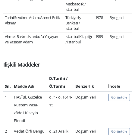
Matbaacılık /
İstanbul
Tarihi Sevdiren Adam: Ahmet Refik
Türkiye İş
1978
Biyografi
Altınay
Bankası /
İstanbul
Ahmet Rasim: İstanbul'u Yaşayan
İstanbul Kitaplığı
1989
Biyografi
ve Yaşatan Adam
/ İstanbul
İlişkili Maddeler
D.Tarihi /
Sn.
Madde Adı
Ö.Tarihi
Benzerlik
İncele
1
HASÎBÎ, Güzelce
d. ? - ö. 1614-
Doğum Yeri
Görüntüle
Rüstem Paşa-
15
zâde Hüseyin
Efendi
2
Vedat Örfi Bengü
d. 21 Aralık
Doğum Yeri
Görüntüle