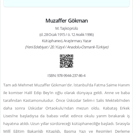
Muzaffer Gökman
M. Taşköprülü
(d. 28 Ocak 1915 / ö. 12 Aralık 1996)
Kütüphaneci, Araştırmacı, Yazar
(Yeni Edebiyat / 20. Yüzyıl / Anadolu-Osmanlı-Türkiye)
ISBN: 978-9944-237-86-4
Tam adı Mehmet Muzaffer Gökman'dır. İstanbul’da Fatma Saime Hanım
ile komiser Halil Edip Bey’in oğlu olarak dünyaya geldi. Anne ve baba
tarafından Kastamonuludur. Önce Üsküdar Selim-i Salis Mektebi’nden
daha sonra Üsküdar Ortaokulu'ndan mezun oldu. Kabataş Erkek
Lisesi’ne başladıysa da babası vefat edince okulu yarım bırakarak iş
hayatına atıldı. Uzun yıllar sürdüreceği kütüphaneciliğe başladı. Sırasıyla
Millî Eğitim Bakanlığı Kitaplığı, Basma Yazı ve Resimleri Derleme