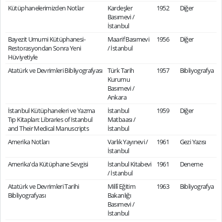
Kütüphanelerimizden Notlar
Kardeşler
1952
Diğer
Basımevi /
İstanbul
Bayezit Umumi Kütüphanesi-
Maarif Basımevi
1956
Diğer
Restorasyondan Sonra Yeni
/ İstanbul
Hüviyetiyle
Atatürk ve Devrimleri Bibliyografyası
Türk Tarih
1957
Bibliyografya
Kurumu
Basımevi /
Ankara
İstanbul Kütüphaneleri ve Yazma
İstanbul
1959
Diğer
Tıp Kitapları: Libraries of Istanbul
Matbaası /
and Their Medical Manuscripts
İstanbul
Amerika Notları
Varlık Yayınevi /
1961
Gezi Yazısı
İstanbul
Amerika'da Kütüphane Sevgisi
İstanbul Kitabevi
1961
Deneme
/ İstanbul
Atatürk ve Devrimleri Tarihi
Millî Eğitim
1963
Bibliyografya
Bibliyografyası
Bakanlığı
Basımevi /
İstanbul