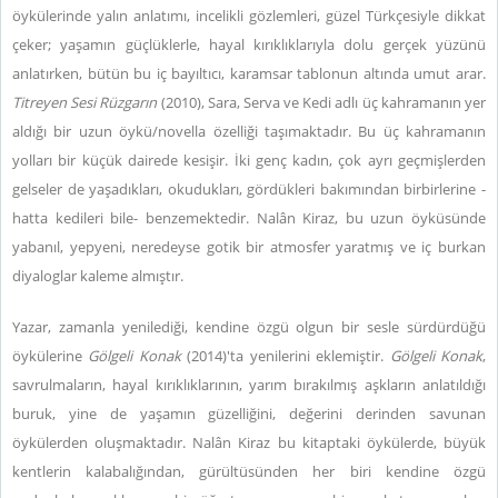
öykülerinde yalın anlatımı, incelikli gözlemleri, güzel Türkçesiyle dikkat
çeker; yaşamın güçlüklerle, hayal kırıklıklarıyla dolu gerçek yüzünü
anlatırken, bütün bu iç bayıltıcı, karamsar tablonun altında umut arar.
Titreyen Sesi Rüzgarın
(2010), Sara, Serva ve Kedi adlı üç kahramanın yer
aldığı bir uzun öykü/novella özelliği taşımaktadır. Bu üç kahramanın
yolları bir küçük dairede kesişir. İki genç kadın, çok ayrı geçmişlerden
gelseler de yaşadıkları, okudukları, gördükleri bakımından birbirlerine -
hatta kedileri bile- benzemektedir. Nalân Kiraz, bu uzun öyküsünde
yabanıl, yepyeni, neredeyse gotik bir atmosfer yaratmış ve iç burkan
diyaloglar kaleme almıştır.
Yazar, zamanla yenilediği, kendine özgü olgun bir sesle sürdürdüğü
öykülerine
Gölgeli Konak
(2014)'ta yenilerini eklemiştir.
Gölgeli Konak
,
savrulmaların, hayal kırıklıklarının, yarım bırakılmış aşkların anlatıldığı
buruk, yine de yaşamın güzelliğini, değerini derinden savunan
öykülerden oluşmaktadır. Nalân Kiraz bu kitaptaki öykülerde, büyük
kentlerin kalabalığından, gürültüsünden her biri kendine özgü