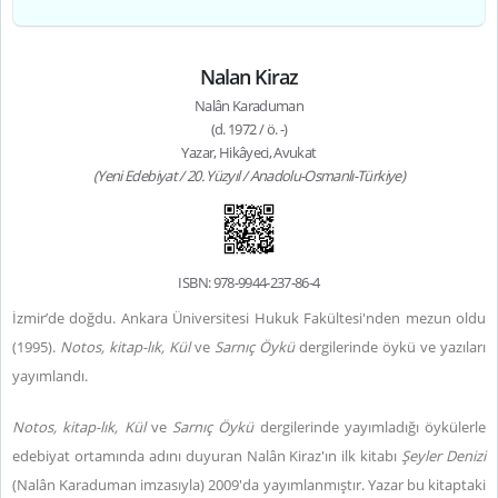
Nalan Kiraz
Nalân Karaduman
(d. 1972 / ö. -)
Yazar, Hikâyeci, Avukat
(Yeni Edebiyat / 20. Yüzyıl / Anadolu-Osmanlı-Türkiye)
ISBN: 978-9944-237-86-4
İzmir’de doğdu. Ankara Üniversitesi Hukuk Fakültesi'nden mezun oldu
(1995).
Notos, kitap-lık, Kül
ve
Sarnıç Öykü
dergilerinde öykü ve yazıları
yayımlandı.
Notos, kitap-lık, Kül
ve
Sarnıç Öykü
dergilerinde yayımladığı öykülerle
edebiyat ortamında adını duyuran Nalân Kiraz'ın ilk kitabı
Şeyler Denizi
(Nalân Karaduman imzasıyla) 2009'da yayımlanmıştır. Yazar bu kitaptaki