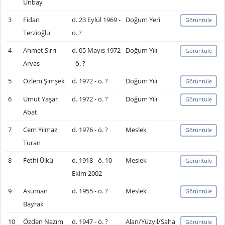
Ünbay
3
Fidan
d. 23 Eylül 1969 -
Doğum Yeri
Görüntüle
Terzioğlu
ö. ?
4
Ahmet Sırrı
d. 05 Mayıs 1972
Doğum Yılı
Görüntüle
Arvas
- ö. ?
5
Özlem Şimşek
d. 1972 - ö. ?
Doğum Yılı
Görüntüle
6
Umut Yaşar
d. 1972 - ö. ?
Doğum Yılı
Görüntüle
Abat
7
Cem Yılmaz
d. 1976 - ö. ?
Meslek
Görüntüle
Turan
8
Fethi Ülkü
d. 1918 - ö. 10
Meslek
Görüntüle
Ekim 2002
9
Asuman
d. 1955 - ö. ?
Meslek
Görüntüle
Bayrak
10
Özden Nazım
d. 1947 - ö. ?
Alan/Yüzyıl/Saha
Görüntüle