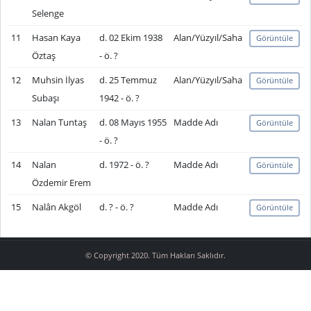
Selenge
11
Hasan Kaya
d. 02 Ekim 1938
Alan/Yüzyıl/Saha
Görüntüle
Öztaş
- ö. ?
12
Muhsin İlyas
d. 25 Temmuz
Alan/Yüzyıl/Saha
Görüntüle
Subaşı
1942 - ö. ?
13
Nalan Tuntaş
d. 08 Mayıs 1955
Madde Adı
Görüntüle
- ö. ?
14
Nalan
d. 1972 - ö. ?
Madde Adı
Görüntüle
Özdemir Erem
15
Nalân Akgöl
d. ? - ö. ?
Madde Adı
Görüntüle
© Copyright 2020. Tüm Hakları Saklıdır.