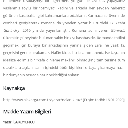
nedenlerle uzaklaşmış; bir öğretmen, yorgun bir avukat, yapayalnız
yaşlanmış soylu bir “cemiyet” kadını ve arkada her şeyden habersiz
görünen kasabalılar gibi kahramanlara odaklanır. Kurmaca serüveninde
çemberi genişleterek romana da yönelen yazar bu türdeki ilk kitabı
Günindi
'yi 2016 yılında yayımlamıştır. Romana adını veren
Günindi
,
ülkemizin güneyinde bulunan sakin bir kıyı kasabasıdır. Romanda tatilini
geçirmek için buraya bir arkadaşının yanına giden Ezra, ne yazık ki,
geçmişini geride bırakamaz. Nalân Kiraz, bu kısa romanında ise taşranın
idealize edilmiş bir "kafa dinleme mekânı" olmadığını; tam tersine tüm
olasılıklara açık, insanın içindeki öbür kişilikleri ortaya çıkarmaya hazır
bir dünyanın taşrada hazır beklediğini anlatır.
Kaynakça
http://www.alakarga.com.tr/yazar/nalan-kiraz/ [Erişim tarihi: 16.01.2020]
Madde Yazım Bilgileri
Yazar: İSA KOYUNCU