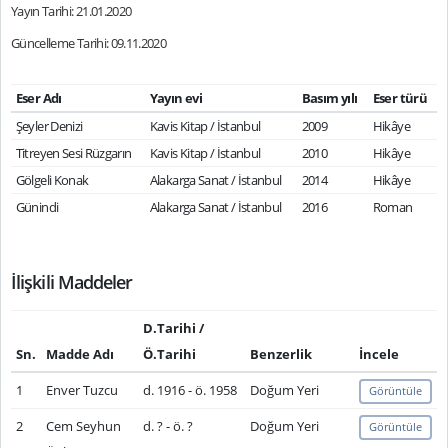
Yayın Tarihi: 21.01.2020
Güncelleme Tarihi: 09.11.2020
Eser Adı
Yayın evi
Basım yılı
Eser türü
Şeyler Denizi
Kavis Kitap / İstanbul
2009
Hikâye
Titreyen Sesi Rüzgarın
Kavis Kitap / İstanbul
2010
Hikâye
Gölgeli Konak
Alakarga Sanat / İstanbul
2014
Hikâye
Günindi
Alakarga Sanat / İstanbul
2016
Roman
İlişkili Maddeler
D.Tarihi /
Sn.
Madde Adı
Ö.Tarihi
Benzerlik
İncele
1
Enver Tuzcu
d. 1916 - ö. 1958
Doğum Yeri
Görüntüle
2
Cem Seyhun
d. ? - ö. ?
Doğum Yeri
Görüntüle