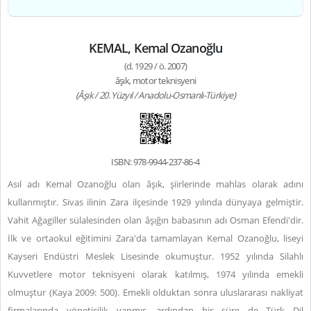
KEMAL, Kemal Ozanoğlu
(d. 1929 / ö. 2007)
âşık, motor teknisyeni
(Âşık / 20. Yüzyıl / Anadolu-Osmanlı-Türkiye)
ISBN: 978-9944-237-86-4
Asıl adı Kemal Ozanoğlu olan âşık, şiirlerinde mahlas olarak adını
kullanmıştır. Sivas ilinin Zara ilçesinde 1929 yılında dünyaya gelmiştir.
Vahit Ağagiller sülalesinden olan âşığın babasının adı Osman Efendi'dir.
İlk ve ortaokul eğitimini Zara'da tamamlayan Kemal Ozanoğlu, liseyi
Kayseri Endüstri Meslek Lisesinde okumuştur. 1952 yılında Silahlı
Kuvvetlere motor teknisyeni olarak katılmış, 1974 yılında emekli
olmuştur (Kaya 2009: 500). Emekli olduktan sonra uluslararası nakliyat
firmalarında yöneticilik yapmış, ardından bir süre de Türk Dil