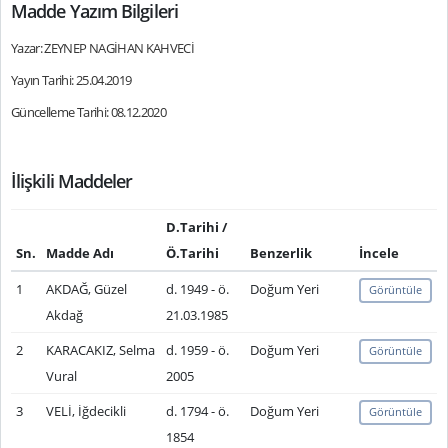
Madde Yazım Bilgileri
Yazar: ZEYNEP NAGİHAN KAHVECİ
Yayın Tarihi: 25.04.2019
Güncelleme Tarihi: 08.12.2020
İlişkili Maddeler
D.Tarihi /
Sn.
Madde Adı
Ö.Tarihi
Benzerlik
İncele
1
AKDAĞ, Güzel
d. 1949 - ö.
Doğum Yeri
Görüntüle
Akdağ
21.03.1985
2
KARACAKIZ, Selma
d. 1959 - ö.
Doğum Yeri
Görüntüle
Vural
2005
3
VELİ, İğdecikli
d. 1794 - ö.
Doğum Yeri
Görüntüle
1854