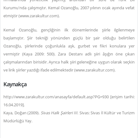
Kurumu'nda çalışmıştır. Kemal Ozanoğlu, 2007 yılının ocak ayında vefat
etmiştir (
www.zarakultur.com
).
Kemal Ozanoğlu, gençliğinin ilk dönemlerinde şiirle ilgilenmeye
başlamıştır. Şiir tekniği yönünden güçlü bir şair olduğu belirtilen
Ozanoğlu, şiirlerinde çoğunlukla aşk, gurbet ve fikri konulara yer
vermiştir (Kaya 2009: 500). Zara Destanı adlı şiiri âşığın öne çıkan
çalışmalarından birisidir. Ayrıca halk şiiri geleneğine uygun olarak seçkin
ve lirik şiirler yazdığı ifade edilmektedir (
www.zarakultur.com
).
Kaynakça
http://www.zarakultur.com/anasayfa/default.asp?PG=930 [erişim tarihi:
16.04.2019].
Kaya, Doğan (2009).
Sivas Halk Şairleri III
. Sivas: Sivas İl Kültür ve Turizm
Müdürlüğü Yay.