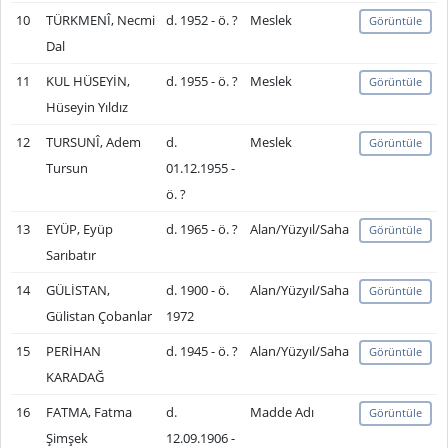
10
TÜRKMENÎ, Necmi
d. 1952 - ö. ?
Meslek
Görüntüle
Dal
11
KUL HÜSEYİN,
d. 1955 - ö. ?
Meslek
Görüntüle
Hüseyin Yıldız
12
TURSUNÎ, Adem
d.
Meslek
Görüntüle
Tursun
01.12.1955 -
ö. ?
13
EYÜP, Eyüp
d. 1965 - ö. ?
Alan/Yüzyıl/Saha
Görüntüle
Sarıbatır
14
GÜLİSTAN,
d. 1900 - ö.
Alan/Yüzyıl/Saha
Görüntüle
Gülistan Çobanlar
1972
15
PERİHAN
d. 1945 - ö. ?
Alan/Yüzyıl/Saha
Görüntüle
KARADAĞ
16
FATMA, Fatma
d.
Madde Adı
Görüntüle
Şimşek
12.09.1906 -