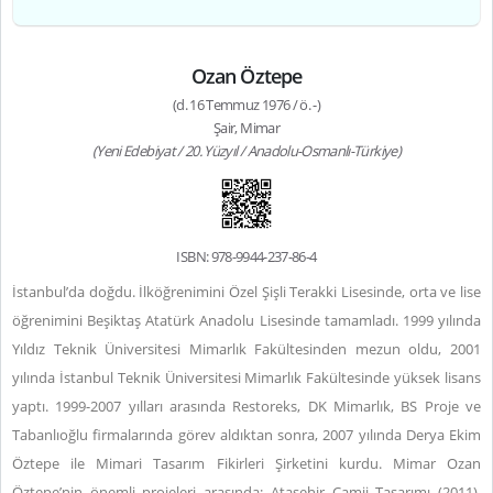
Ozan Öztepe
(d. 16 Temmuz 1976 / ö. -)
Şair, Mimar
(Yeni Edebiyat / 20. Yüzyıl / Anadolu-Osmanlı-Türkiye)
ISBN: 978-9944-237-86-4
İstanbul’da doğdu. İlköğrenimini Özel Şişli Terakki Lisesinde, orta ve lise
öğrenimini Beşiktaş Atatürk Anadolu Lisesinde tamamladı. 1999 yılında
Yıldız Teknik Üniversitesi Mimarlık Fakültesinden mezun oldu, 2001
yılında İstanbul Teknik Üniversitesi Mimarlık Fakültesinde yüksek lisans
yaptı. 1999-2007 yılları arasında Restoreks, DK Mimarlık, BS Proje ve
Tabanlıoğlu firmalarında görev aldıktan sonra, 2007 yılında Derya Ekim
Öztepe ile Mimari Tasarım Fikirleri Şirketini kurdu. Mimar Ozan
Öztepe’nin önemli projeleri arasında; Ataşehir Camii Tasarımı (2011),