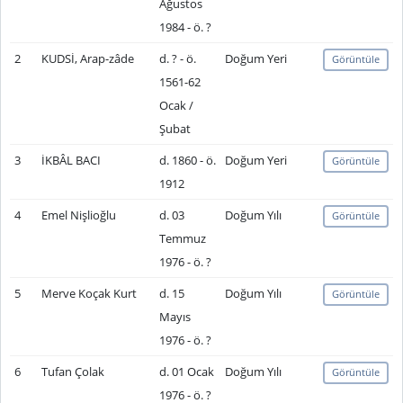
Ağustos
1984 - ö. ?
2
KUDSİ, Arap-zâde
d. ? - ö.
Doğum Yeri
Görüntüle
1561-62
Ocak /
Şubat
3
İKBÂL BACI
d. 1860 - ö.
Doğum Yeri
Görüntüle
1912
4
Emel Nişlioğlu
d. 03
Doğum Yılı
Görüntüle
Temmuz
1976 - ö. ?
5
Merve Koçak Kurt
d. 15
Doğum Yılı
Görüntüle
Mayıs
1976 - ö. ?
6
Tufan Çolak
d. 01 Ocak
Doğum Yılı
Görüntüle
1976 - ö. ?