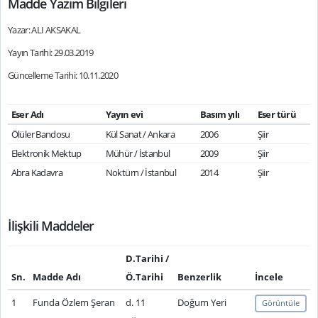
Madde Yazım Bilgileri
Yazar: ALI AKSAKAL
Yayın Tarihi: 29.03.2019
Güncelleme Tarihi: 10.11.2020
Eser Adı
Yayın evi
Basım yılı
Eser türü
Ölüler Bandosu
Kül Sanat / Ankara
2006
Şiir
Elektronik Mektup
Mühür / İstanbul
2009
Şiir
Abra Kadavra
Noktürn / İstanbul
2014
Şiir
İlişkili Maddeler
D.Tarihi /
Sn.
Madde Adı
Ö.Tarihi
Benzerlik
İncele
1
Funda Özlem Şeran
d. 11
Doğum Yeri
Görüntüle