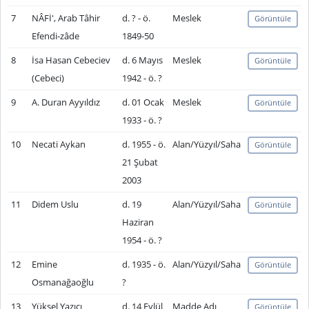
7
NÂFİ', Arab Tâhir
d. ? - ö.
Meslek
Görüntüle
Efendi-zâde
1849-50
8
İsa Hasan Cebeciev
d. 6 Mayıs
Meslek
Görüntüle
(Cebeci)
1942 - ö. ?
9
A. Duran Ayyıldız
d. 01 Ocak
Meslek
Görüntüle
1933 - ö. ?
10
Necati Aykan
d. 1955 - ö.
Alan/Yüzyıl/Saha
Görüntüle
21 Şubat
2003
11
Didem Uslu
d. 19
Alan/Yüzyıl/Saha
Görüntüle
Haziran
1954 - ö. ?
12
Emine
d. 1935 - ö.
Alan/Yüzyıl/Saha
Görüntüle
Osmanağaoğlu
?
13
Yüksel Yazıcı
d. 14 Eylül
Madde Adı
Görüntüle