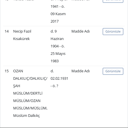
1941 - ö.
09 Kasım
2017
14
Necip Fazıl
d. 9
Madde Adı
Görüntüle
Kısakürek
Haziran
1904 - ö.
25 Mayıs
1983
15
OZAN
d.
Madde Adı
Görüntüle
DALKILIÇ/DALKILIÇ/
02.02.1931
ŞAH
- ö. ?
MÜSLÜM/DERTLİ
MÜSLÜM/OZAN
MÜSLÜM/MÜSLÜM,
Müslüm Dalkılıç