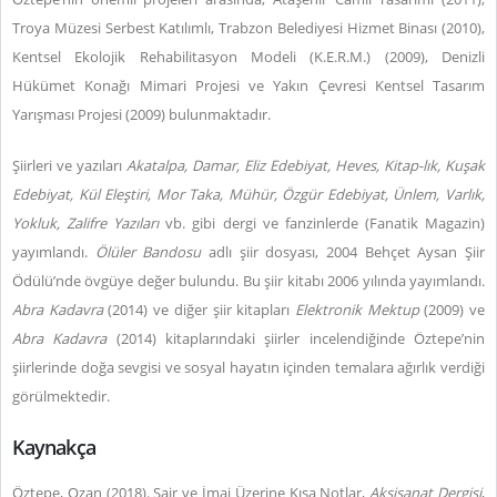
Troya Müzesi Serbest Katılımlı, Trabzon Belediyesi Hizmet Binası (2010),
Kentsel Ekolojik Rehabilitasyon Modeli (K.E.R.M.) (2009), Denizli
Hükümet Konağı Mimari Projesi ve Yakın Çevresi Kentsel Tasarım
Yarışması Projesi (2009) bulunmaktadır.
Şiirleri ve yazıları
Akatalpa, Damar, Eliz Edebiyat, Heves, Kitap-lık, Kuşak
Edebiyat, Kül Eleştiri, Mor Taka, Mühür, Özgür Edebiyat, Ünlem, Varlık,
Yokluk, Zalifre Yazıları
vb. gibi dergi ve fanzinlerde (Fanatik Magazin)
yayımlandı.
Ölüler Bandosu
adlı şiir dosyası, 2004 Behçet Aysan Şiir
Ödülü’nde övgüye değer bulundu. Bu şiir kitabı 2006 yılında yayımlandı.
Abra Kadavra
(2014) ve diğer şiir kitapları
Elektronik Mektup
(2009) ve
Abra Kadavra
(2014) kitaplarındaki şiirler incelendiğinde Öztepe’nin
şiirlerinde doğa sevgisi ve sosyal hayatın içinden temalara ağırlık verdiği
görülmektedir.
Kaynakça
Öztepe, Ozan (2018). Şair ve İmaj Üzerine Kısa Notlar,
Aksisanat Dergisi
,