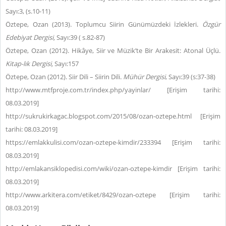
Sayı:3, (s.10-11)
Öztepe, Ozan (2013). Toplumcu Siirin Günümüzdeki İzlekleri.
Özgür
Edebiyat Dergisi,
Sayı:39 ( s.82-87)
Öztepe, Ozan (2012). Hikâye, Siir ve Müzik’te Bir Arakesit: Atonal Üçlü.
Kitap-lık Dergisi,
Sayı:157
Öztepe, Ozan (2012). Siir Dili – Siirin Dili.
Mühür Dergisi
, Sayı:39 (s:37-38)
http://www.mtfproje.com.tr/index.php/yayinlar/ [Erişim tarihi:
08.03.2019]
http://sukrukirkagac.blogspot.com/2015/08/ozan-oztepe.html [Erişim
tarihi: 08.03.2019]
https://emlakkulisi.com/ozan-oztepe-kimdir/233394 [Erişim tarihi:
08.03.2019]
http://emlakansiklopedisi.com/wiki/ozan-oztepe-kimdir [Erişim tarihi:
08.03.2019]
http://www.arkitera.com/etiket/8429/ozan-oztepe [Erişim tarihi:
08.03.2019]