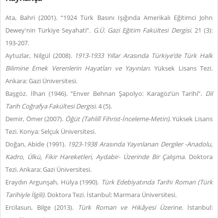
Ata, Bahri (2001). “1924 Türk Basını Işığında Amerikalı Eğitimci John
Dewey'nin Türkiye Seyahati”.
G.Ü. Gazi Eğitim Fakültesi Dergisi
. 21 (3):
193-207.
Aytuzlar, Nilgül (2008).
1913-1933 Yıllar Arasında Türkiye’de Türk Halk
Bilimine Emek Verenlerin Hayatları ve Yayınları
. Yüksek Lisans Tezi.
Ankara: Gazi Üniversitesi.
Başgöz. İlhan (1946). “Enver Behnan Şapolyo: Karagöz’ün Tarihi”.
Dil
Tarih Coğrafya Fakültesi Dergisi
. 4 (5).
Demir, Ömer (2007).
Öğüt (Tahlilî Fihrist-İnceleme-Metin)
. Yüksek Lisans
Tezi. Konya: Selçuk Üniversitesi.
Doğan, Abide (1991).
1923-1938 Arasında Yayınlanan Dergiler -Anadolu,
Kadro, Ülkü, Fikir Hareketleri, Aydabir- Üzerinde Bir Çalışma
. Doktora
Tezi. Ankara: Gazi Üniversitesi.
Eraydın Argunşah, Hülya (1990).
Türk Edebiyatında Tarihi Roman (Türk
Tarihiyle İlgili)
. Doktora Tezi. İstanbul: Marmara Üniversitesi.
Ercilasun, Bilge (2013).
Türk Roman ve Hikâyesi Üzerine
. İstanbul: