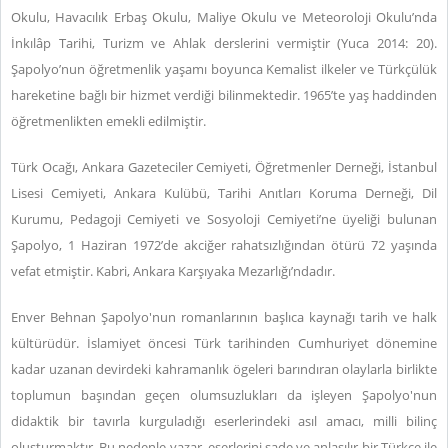
Okulu, Havacılık Erbaş Okulu, Maliye Okulu ve Meteoroloji Okulu’nda
İnkılâp Tarihi, Turizm ve Ahlak derslerini vermiştir (Yuca 2014: 20).
Şapolyo’nun öğretmenlik yaşamı boyunca Kemalist ilkeler ve Türkçülük
hareketine bağlı bir hizmet verdiği bilinmektedir. 1965’te yaş haddinden
öğretmenlikten emekli edilmiştir.
Türk Ocağı, Ankara Gazeteciler Cemiyeti, Öğretmenler Derneği, İstanbul
Lisesi Cemiyeti, Ankara Kulübü, Tarihi Anıtları Koruma Derneği, Dil
Kurumu, Pedagoji Cemiyeti ve Sosyoloji Cemiyeti’ne üyeliği bulunan
Şapolyo, 1 Haziran 1972’de akciğer rahatsızlığından ötürü 72 yaşında
vefat etmiştir. Kabri, Ankara Karşıyaka Mezarlığı’ndadır.
Enver Behnan Şapolyo'nun romanlarının başlıca kaynağı tarih ve halk
kültürüdür. İslamiyet öncesi Türk tarihinden Cumhuriyet dönemine
kadar uzanan devirdeki kahramanlık ögeleri barındıran olaylarla birlikte
toplumun başından geçen olumsuzlukları da işleyen Şapolyo'nun
didaktik bir tavırla kurguladığı eserlerindeki asıl amacı, milli bilinç
oluşturmaktır. Bu nedenle yazar, eserlerini sade ve anlaşılır bir Türkçe ile