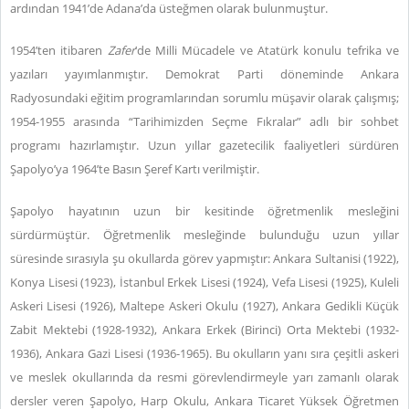
ardından 1941’de Adana’da üsteğmen olarak bulunmuştur.
1954’ten itibaren
Zafer
’de Milli Mücadele ve Atatürk konulu tefrika ve
yazıları yayımlanmıştır. Demokrat Parti döneminde Ankara
Radyosundaki eğitim programlarından sorumlu müşavir olarak çalışmış;
1954-1955 arasında “Tarihimizden Seçme Fıkralar” adlı bir sohbet
programı hazırlamıştır. Uzun yıllar gazetecilik faaliyetleri sürdüren
Şapolyo’ya 1964’te Basın Şeref Kartı verilmiştir.
Şapolyo hayatının uzun bir kesitinde öğretmenlik mesleğini
sürdürmüştür. Öğretmenlik mesleğinde bulunduğu uzun yıllar
süresinde sırasıyla şu okullarda görev yapmıştır: Ankara Sultanisi (1922),
Konya Lisesi (1923), İstanbul Erkek Lisesi (1924), Vefa Lisesi (1925), Kuleli
Askeri Lisesi (1926), Maltepe Askeri Okulu (1927), Ankara Gedikli Küçük
Zabit Mektebi (1928-1932), Ankara Erkek (Birinci) Orta Mektebi (1932-
1936), Ankara Gazi Lisesi (1936-1965). Bu okulların yanı sıra çeşitli askeri
ve meslek okullarında da resmi görevlendirmeyle yarı zamanlı olarak
dersler veren Şapolyo, Harp Okulu, Ankara Ticaret Yüksek Öğretmen