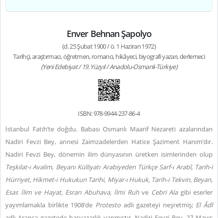
Enver Behnan Şapolyo
(d. 25 Şubat 1900 / ö. 1 Haziran 1972)
Tarihçi, araştırmacı, öğretmen, romancı, hikâyeci, biyografi yazarı, derlemeci
(Yeni Edebiyat / 19. Yüzyıl / Anadolu-Osmanlı-Türkiye)
ISBN: 978-9944-237-86-4
İstanbul Fatih’te doğdu. Babası Osmanlı Maarif Nezareti azalarından
Nadiri Fevzi Bey, annesi Zaimzadelerden Hatice Şaziment Hanım’dır.
Nadiri Fevzi Bey, dönemin ilim dünyasının üretken isimlerinden olup
Teşkilat-ı Avalim, Beyanı Külliyatı Arabiyeden Türkçe Sarf-ı Arabî, Tarih-i
Hürriyet, Hikmet-i Hukukun Tarihi, Miyar-ı Hukuk, Tarih-i Tekvin, Beyan,
Esas İlim ve Hayat, Esrarı Abuhava, İlmi Ruh
ve
Cebri Ala
gibi eserler
yayımlamakla birlikte 1908’de
Protesto
adlı gazeteyi neşretmiş;
El Âdl
adlı Arapça gazetede başyazarlık yapmıştır. Nadiri Fevzi Bey, 27 Mayıs