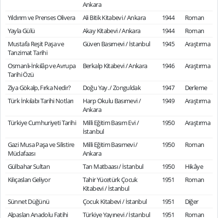
Ankara
Yıldırım ve Prenses Olivera
Ali Bitik Kitabevi / Ankara
1944
Roman
Yayla Gülü
Akay Kitabevi / Ankara
1944
Roman
Mustafa Reşit Paşa ve
Güven Basımevi / İstanbul
1945
Araştırma
Tanzimat Tarihi
Osmanlı-İnkılâp ve Avrupa
Berkalp Kitabevi / Ankara
1946
Araştırma
Tarihi Özü
Ziya Gökalp, Fırka Nedir?
Doğu Yay. / Zonguldak
1947
Derleme
Türk İnkılabı Tarihi Notları
Harp Okulu Basımevi /
1949
Araştırma
Ankara
Türkiye Cumhuriyeti Tarihi
Milli Eğitim Basım Evi /
1950
Araştırma
İstanbul
Gazi Musa Paşa ve Silistire
Milli Eğitim Basımevi /
1950
Roman
Müdafaası
Ankara
Gülbahar Sultan
Tan Matbaası / İstanbul
1950
Hikâye
Kılıçaslan Geliyor
Tahir Yücetürk Çocuk
1951
Roman
Kitabevi / İstanbul
Sünnet Düğünü
Çocuk Kitabevi / İstanbul
1951
Diğer
Alpaslan Anadolu Fatihi
Türkiye Yayınevi / İstanbul
1951
Roman