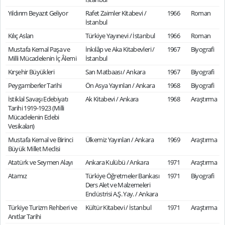
Yıldırım Beyazıt Geliyor
Rafet Zaimler Kitabevi /
1966
Roman
İstanbul
Kılıç Aslan
Türkiye Yayınevi / İstanbul
1966
Roman
Mustafa Kemal Paşa ve
İnkılâp ve Aka Kitabevleri /
1967
Biyografi
Milli Mücadelenin İç Âlemi
İstanbul
Kırşehir Büyükleri
San Matbaası / Ankara
1967
Biyografi
Peygamberler Tarihi
Ön Asya Yayınları / Ankara
1968
Biyografi
İstiklal Savaşı Edebiyatı
Ak Kitabevi / Ankara
1968
Araştırma
Tarihi 1919-1923 (Milli
Mücadelenin Edebi
Vesikaları)
Mustafa Kemal ve Birinci
Ülkemiz Yayınları / Ankara
1969
Araştırma
Büyük Millet Meclisi
Atatürk ve Seymen Alayı
Ankara Kulübü / Ankara
1971
Araştırma
Atamız
Türkiye Öğretmeler Bankası
1971
Biyografi
Ders Alet ve Malzemeleri
Endüstrisi A.Ş. Yay. / Ankara
Türkiye Turizm Rehberi ve
Kültür Kitabevi / İstanbul
1971
Araştırma
Anıtlar Tarihi