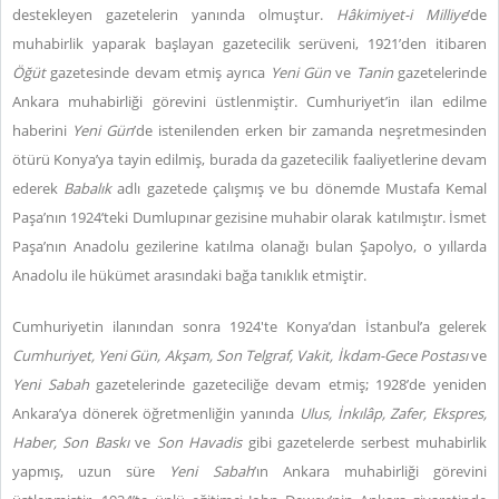
destekleyen gazetelerin yanında olmuştur.
Hâkimiyet-i Milliye
’de
muhabirlik yaparak başlayan gazetecilik serüveni, 1921’den itibaren
Öğüt
gazetesinde devam etmiş ayrıca
Yeni Gün
ve
Tanin
gazetelerinde
Ankara muhabirliği görevini üstlenmiştir. Cumhuriyet’in ilan edilme
haberini
Yeni Gün
’de istenilenden erken bir zamanda neşretmesinden
ötürü Konya’ya tayin edilmiş, burada da gazetecilik faaliyetlerine devam
ederek
Babalık
adlı gazetede çalışmış ve bu dönemde Mustafa Kemal
Paşa’nın 1924’teki Dumlupınar gezisine muhabir olarak katılmıştır. İsmet
Paşa’nın Anadolu gezilerine katılma olanağı bulan Şapolyo, o yıllarda
Anadolu ile hükümet arasındaki bağa tanıklık etmiştir.
Cumhuriyetin ilanından sonra 1924'te Konya’dan İstanbul’a gelerek
Cumhuriyet, Yeni Gün, Akşam, Son Telgraf, Vakit, İkdam-Gece Postası
ve
Yeni Sabah
gazetelerinde gazeteciliğe devam etmiş; 1928’de yeniden
Ankara’ya dönerek öğretmenliğin yanında
Ulus, İnkılâp, Zafer, Ekspres,
Haber, Son Baskı
ve
Son Havadis
gibi gazetelerde serbest muhabirlik
yapmış, uzun süre
Yeni Sabah
’ın Ankara muhabirliği görevini