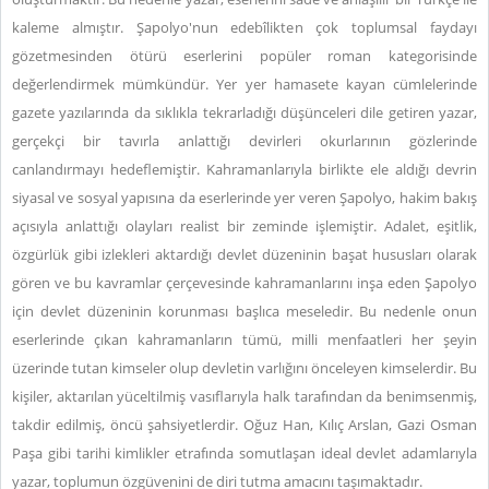
kaleme almıştır. Şapolyo'nun edebîlikten çok toplumsal faydayı
gözetmesinden ötürü eserlerini popüler roman kategorisinde
değerlendirmek mümkündür. Yer yer hamasete kayan cümlelerinde
gazete yazılarında da sıklıkla tekrarladığı düşünceleri dile getiren yazar,
gerçekçi bir tavırla anlattığı devirleri okurlarının gözlerinde
canlandırmayı hedeflemiştir. Kahramanlarıyla birlikte ele aldığı devrin
siyasal ve sosyal yapısına da eserlerinde yer veren Şapolyo, hakim bakış
açısıyla anlattığı olayları realist bir zeminde işlemiştir. Adalet, eşitlik,
özgürlük gibi izlekleri aktardığı devlet düzeninin başat hususları olarak
gören ve bu kavramlar çerçevesinde kahramanlarını inşa eden Şapolyo
için devlet düzeninin korunması başlıca meseledir. Bu nedenle onun
eserlerinde çıkan kahramanların tümü, milli menfaatleri her şeyin
üzerinde tutan kimseler olup devletin varlığını önceleyen kimselerdir. Bu
kişiler, aktarılan yüceltilmiş vasıflarıyla halk tarafından da benimsenmiş,
takdir edilmiş, öncü şahsiyetlerdir. Oğuz Han, Kılıç Arslan, Gazi Osman
Paşa gibi tarihi kimlikler etrafında somutlaşan ideal devlet adamlarıyla
yazar, toplumun özgüvenini de diri tutma amacını taşımaktadır.