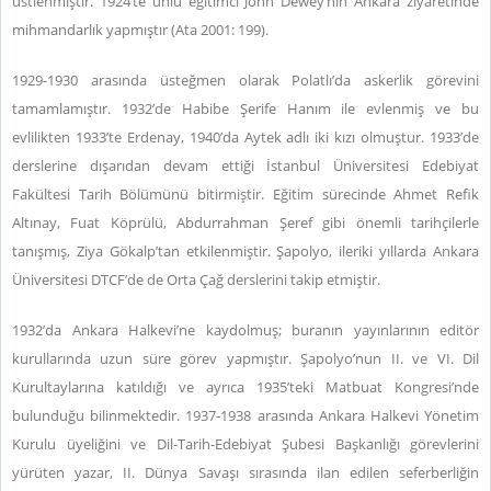
üstlenmiştir. 1924’te ünlü eğitimci John Dewey’nin Ankara ziyaretinde
mihmandarlık yapmıştır (Ata 2001: 199).
1929-1930 arasında üsteğmen olarak Polatlı’da askerlik görevini
tamamlamıştır. 1932’de Habibe Şerife Hanım ile evlenmiş ve bu
evlilikten 1933’te Erdenay, 1940’da Aytek adlı iki kızı olmuştur. 1933’de
derslerine dışarıdan devam ettiği İstanbul Üniversitesi Edebiyat
Fakültesi Tarih Bölümünü bitirmiştir. Eğitim sürecinde Ahmet Refik
Altınay, Fuat Köprülü, Abdurrahman Şeref gibi önemli tarihçilerle
tanışmış, Ziya Gökalp’tan etkilenmiştir. Şapolyo, ileriki yıllarda Ankara
Üniversitesi DTCF’de de Orta Çağ derslerini takip etmiştir.
1932’da Ankara Halkevi’ne kaydolmuş; buranın yayınlarının editör
kurullarında uzun süre görev yapmıştır. Şapolyo’nun II. ve VI. Dil
Kurultaylarına katıldığı ve ayrıca 1935’teki Matbuat Kongresi’nde
bulunduğu bilinmektedir. 1937-1938 arasında Ankara Halkevi Yönetim
Kurulu üyeliğini ve Dil-Tarih-Edebiyat Şubesi Başkanlığı görevlerini
yürüten yazar, II. Dünya Savaşı sırasında ilan edilen seferberliğin