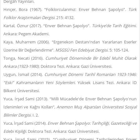
Dergâh Yayınları.
Hınçer, Bora (1967). “Folklorcularımız: Enver Behnan Şapolyo”.
Türk
Folklor Araştırmaları Dergisi
. 215: 4132.
Kartal, Öznur (2017). “Enver Behnan Şapolyo”.
Türkiye’de Tarih Eğitimi
.
Ankara: Pegem Akademi.
Kaya, Muharrem (2006). “Ergenekon Destanı'ndan Yararlanan Eserler
Üzerine Bir Değerlendirme”.
MSGSÜ Fen Edebiyat Dergisi.
5: 105-124.
Tonga, Necati (2016).
Cumhuriyet Döneminde Bir Edebî Muhit Olarak
Ankara (1923-1980)
. Doktora Tezi. Ankara: Gazi Üniversitesi.
Uygun, İsmail (2014).
Cumhuriyet Dönemi Tarihî Romanları 1923-1946:
“Eski” Kahramanların Yeni Söylemleri
. Yüksek Lisans Tezi. Ankara: İD
Bilkent Üniversitesi.
Yuca, İrşad Sami (2013). “Milli Mücadele'de Enver Behnan Şapolyo'nun
İzlenimleri ve Kağnı Kolları",
Anemon Muş Alparslan Üniversitesi Sosyal
Bilimler Dergisi
. I. 2.
Yuca, İrşad Sami (2014).
Enver Behnan Şapolyo: Tarihçiliği, Gazeteciliği ve
Edebi Kişiliği
. Doktora Tezi. Ankara: Gazi Üniversitesi.
Yuca, İrşad Sami (2015). “Cumhuriyet Dönemi Tarihçilerinden Enver