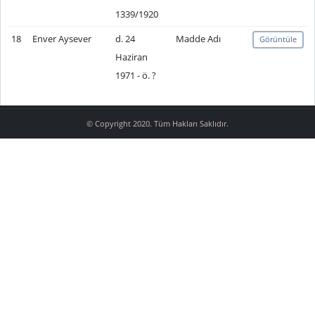
1339/1920
18
Enver Aysever
d. 24
Madde Adı
Görüntüle
Haziran
1971 - ö. ?
© Copyright 2020. Tüm Hakları Saklıdır.