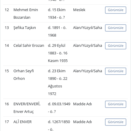
12
Mehmet Emin
d. 15 Ekim
Meslek
Görüntüle
Bozarslan
1934 - ö. ?
13
Şefika Taşkın
d. 1891 - ö.
Alan/Yüzyıl/Saha
Görüntüle
1968
14
Celal Sahir Erozan
d. 29 Eylül
Alan/Yüzyıl/Saha
Görüntüle
1883 - ö. 16
Kasım 1935
15
Orhan Seyfi
d. 23 Ekim
Alan/Yüzyıl/Saha
Görüntüle
Orhon
1890 - ö. 22
Ağustos
1972
16
ENVER/ENVERÎ,
d. 09.03.1949
Madde Adı
Görüntüle
Enver Artuç
- ö. ?
17
ALÎ ENVER
d. 1267/1850
Madde Adı
Görüntüle
- ö.