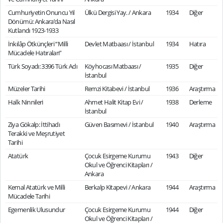
Cumhuriyetin Onuncu Yıl
Ülkü Dergisi Yay. / Ankara
1934
Diğer
Dönümü: Ankara’da Nasıl
Kutlandı 1923-1933
İnkılâp Ötkünçleri “Milli
Devlet Matbaası / İstanbul
1934
Hatıra
Mücadele Hatıraları”
Türk Soyadı: 3396 Türk Adı
Köyhocası Matbaası /
1935
Diğer
İstanbul
Müzeler Tarihi
Remzi Kitabevi / İstanbul
1936
Araştırma
Halk Ninnileri
Ahmet Halit Kitap Evi /
1938
Derleme
İstanbul
Ziya Gökalp: İttihadı
Güven Basımevi / İstanbul
1940
Araştırma
Terakki ve Meşrutiyet
Tarihi
Atatürk
Çocuk Esirgeme Kurumu
1943
Diğer
Okul ve Öğrenci Kitapları /
Ankara
Kemal Atatürk ve Milli
Berkalp Kitapevi / Ankara
1944
Araştırma
Mücadele Tarihi
Egemenlik Ulusundur
Çocuk Esirgeme Kurumu
1944
Diğer
Okul ve Öğrenci Kitapları /