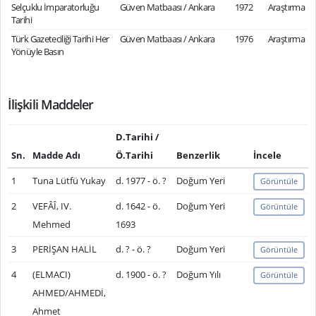
Selçuklu İmparatorluğu
Güven Matbaası / Ankara
1972
Araştırma
Tarihi
Türk Gazeteciliği Tarihi Her
Güven Matbaası / Ankara
1976
Araştırma
Yönüyle Basın
İlişkili Maddeler
D.Tarihi /
Sn.
Madde Adı
Ö.Tarihi
Benzerlik
İncele
1
Tuna Lütfü Yukay
d. 1977 - ö. ?
Doğum Yeri
Görüntüle
2
VEFÂÎ, IV.
d. 1642 - ö.
Doğum Yeri
Görüntüle
Mehmed
1693
3
PERİŞAN HALİL
d. ? - ö. ?
Doğum Yeri
Görüntüle
4
(ELMACI)
d. 1900 - ö. ?
Doğum Yılı
Görüntüle
AHMED/AHMEDİ,
Ahmet