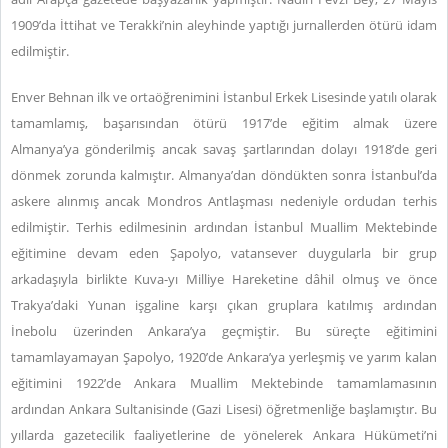
1909’da İttihat ve Terakki’nin aleyhinde yaptığı jurnallerden ötürü idam
edilmiştir.
Enver Behnan ilk ve ortaöğrenimini İstanbul Erkek Lisesinde yatılı olarak
tamamlamış, başarısından ötürü 1917’de eğitim almak üzere
Almanya’ya gönderilmiş ancak savaş şartlarından dolayı 1918’de geri
dönmek zorunda kalmıştır. Almanya’dan döndükten sonra İstanbul’da
askere alınmış ancak Mondros Antlaşması nedeniyle ordudan terhis
edilmiştir. Terhis edilmesinin ardından İstanbul Muallim Mektebinde
eğitimine devam eden Şapolyo, vatansever duygularla bir grup
arkadaşıyla birlikte Kuva-yı Milliye Hareketine dâhil olmuş ve önce
Trakya’daki Yunan işgaline karşı çıkan gruplara katılmış ardından
İnebolu üzerinden Ankara’ya geçmiştir. Bu süreçte eğitimini
tamamlayamayan Şapolyo, 1920’de Ankara’ya yerleşmiş ve yarım kalan
eğitimini 1922’de Ankara Muallim Mektebinde tamamlamasının
ardından Ankara Sultanisinde (Gazi Lisesi) öğretmenliğe başlamıştır. Bu
yıllarda gazetecilik faaliyetlerine de yönelerek Ankara Hükümeti’ni