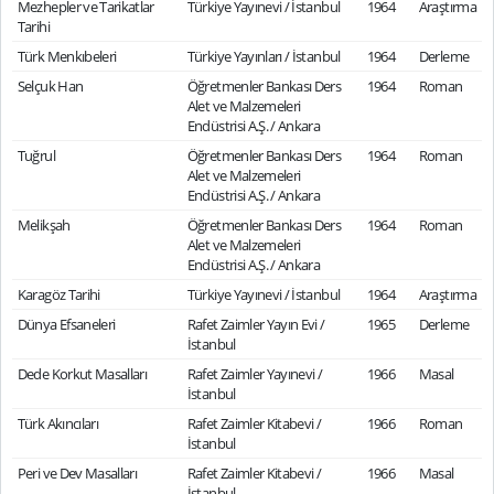
Mezhepler ve Tarikatlar
Türkiye Yayınevi / İstanbul
1964
Araştırma
Tarihi
Türk Menkıbeleri
Türkiye Yayınları / İstanbul
1964
Derleme
Selçuk Han
Öğretmenler Bankası Ders
1964
Roman
Alet ve Malzemeleri
Endüstrisi A.Ş. / Ankara
Tuğrul
Öğretmenler Bankası Ders
1964
Roman
Alet ve Malzemeleri
Endüstrisi A.Ş. / Ankara
Melikşah
Öğretmenler Bankası Ders
1964
Roman
Alet ve Malzemeleri
Endüstrisi A.Ş. / Ankara
Karagöz Tarihi
Türkiye Yayınevi / İstanbul
1964
Araştırma
Dünya Efsaneleri
Rafet Zaimler Yayın Evi /
1965
Derleme
İstanbul
Dede Korkut Masalları
Rafet Zaimler Yayınevi /
1966
Masal
İstanbul
Türk Akıncıları
Rafet Zaimler Kitabevi /
1966
Roman
İstanbul
Peri ve Dev Masalları
Rafet Zaimler Kitabevi /
1966
Masal
İstanbul