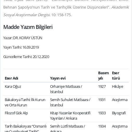
Behnan Şapolyo’nun Tarih ve Tarihçilik Üzerine Düşünceleri”.
Akademik
Sosyal Araştırmalar Dergisi
. 10: 158-175.
Madde Yazım Bilgileri
Yazar: DR. KORAY ÜSTÜN
Yayın Tarihi: 16.09.2019
Güncelleme Tarihi: 20.12.2020
Basım
Eser
Eser Adı
Yayın evi
yılı
türü
Kara Oğuz
Orhaniye Matbaası /
1927
Hikâye
İstanbul
Bakalorya Tarihi: İlk Kurun
Semih Suhulet Matbaası /
1931
Araştırma
ve Orta Kurun
İstanbul
Filozof Gök Alp
Kitap Yazanlar Kooperatifi
1933
Biyografi
Yayınları / Ankara
Tarih Bakaloryası “Osmanlı
Semih Lütfi Matbaası /
1934
Araştırma
ve Cumhuriyet Tarihi”
Ankara