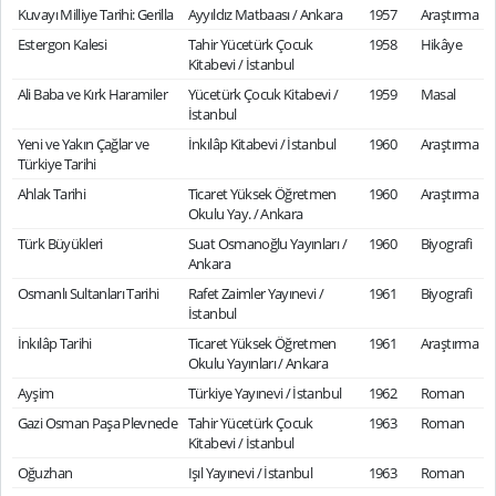
Kuvayı Milliye Tarihi: Gerilla
Ayyıldız Matbaası / Ankara
1957
Araştırma
Estergon Kalesi
Tahir Yücetürk Çocuk
1958
Hikâye
Kitabevi / İstanbul
Ali Baba ve Kırk Haramiler
Yücetürk Çocuk Kitabevi /
1959
Masal
İstanbul
Yeni ve Yakın Çağlar ve
İnkılâp Kitabevi / İstanbul
1960
Araştırma
Türkiye Tarihi
Ahlak Tarihi
Ticaret Yüksek Öğretmen
1960
Araştırma
Okulu Yay. / Ankara
Türk Büyükleri
Suat Osmanoğlu Yayınları /
1960
Biyografi
Ankara
Osmanlı Sultanları Tarihi
Rafet Zaimler Yayınevi /
1961
Biyografi
İstanbul
İnkılâp Tarihi
Ticaret Yüksek Öğretmen
1961
Araştırma
Okulu Yayınları / Ankara
Ayşim
Türkiye Yayınevi / İstanbul
1962
Roman
Gazi Osman Paşa Plevnede
Tahir Yücetürk Çocuk
1963
Roman
Kitabevi / İstanbul
Oğuzhan
Işıl Yayınevi / İstanbul
1963
Roman