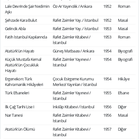
Lale Devrinde Şair Nedimin
Öz-Ar Yayıncılık / Ankara
1952
Roman
Aşkı
Şehzade Kara Bulut
Rafet Zaimler Yay. / İstanbul
1952
Masal
Gelincik Abla
Rafet Zaimler Yay. / İstanbul
1953
Masal
Fatih İstanbul Kapılarında
Rafet Zaimler Kitabevi /
1953
Roman
İstanbul
Atatürk’ün Hayatı
Güneş Matbaası / Ankara
1954
Biyografi
Küçük Mustafa Kemal
Rafet Zaimler Yayınevi /
1954
Biyografi
Atatürk’ün Çocukluk
İstanbul
Hayatı
Ergenekon: Türk
Çocuk Esirgeme Kurumu
1954
Hikâye
Kahramanlık Hikâyeleri
Merkezi Yayınları / İstanbul
Türk Efsaneleri
Rafet Zaimler Yayınevi /
1955
Efsane
İstanbul
İlk Çağ Tarihi Lise I
İnkılâp Kitabevi / İstanbul
1956
Diğer
Nar Tanesi
Rafet Zaimler Kitabevi /
1956
Masal
İstanbul
Atatürk’ün Ölümü
Rafet Zaimler Kitabevi /
1957
Diğer
İstanbul