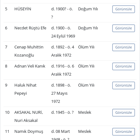
5
HÜSEYİN
d. 1900? - ö.
Doğum Yılı
Görüntüle
?
6
Necdet Rüştü Efe
d. 1900 - ö.
Doğum Yılı
Görüntüle
24 Eylül 1969
7
Cenap Muhittin
d. 1892 - ö. 4
Ölüm Yılı
Görüntüle
Kozanoğlu
Aralık 1972
8
Adnan Veli Kanık
d. 1916 - ö. 6
Ölüm Yılı
Görüntüle
Aralık 1972
9
Haluk Nihat
d. 1898 - ö.
Ölüm Yılı
Görüntüle
Pepeyi
27 Mayıs
1972
10
AKSAKAL NURİ,
d. 1945 - ö. ?
Meslek
Görüntüle
Nuri Aksakal
11
Namık Doymuş
d. 08 Mart
Meslek
Görüntüle
1948 - ö. ?