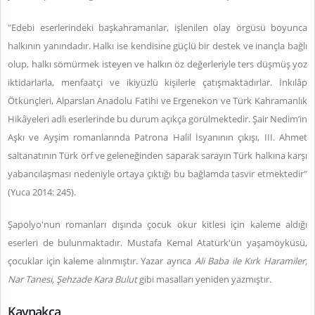
"Edebi eserlerindeki başkahramanlar, işlenilen olay örgüsü boyunca
halkının yanındadır. Halkı ise kendisine güçlü bir destek ve inançla bağlı
olup, halkı sömürmek isteyen ve halkın öz değerleriyle ters düşmüş yoz
iktidarlarla, menfaatçi ve ikiyüzlü kişilerle çatışmaktadırlar. İnkılâp
Ötkünçleri, Alparslan Anadolu Fatihi ve Ergenekon ve Türk Kahramanlık
Hikâyeleri adlı eserlerinde bu durum açıkça görülmektedir. Şair Nedim’in
Aşkı ve Ayşim romanlarında Patrona Halil İsyanının çıkışı, III. Ahmet
saltanatının Türk örf ve geleneğinden saparak sarayın Türk halkına karşı
yabancılaşması nedeniyle ortaya çıktığı bu bağlamda tasvir etmektedir"
(Yuca 2014: 245).
Şapolyo'nun romanları dışında çocuk okur kitlesi için kaleme aldığı
eserleri de bulunmaktadır. Mustafa Kemal Atatürk'ün yaşamöyküsü,
çocuklar için kaleme alınmıştır. Yazar ayrıca
Ali Baba ile Kırk Haramiler,
Nar Tanesi, Şehzade Kara Bulut
gibi masalları yeniden yazmıştır.
Kaynakça