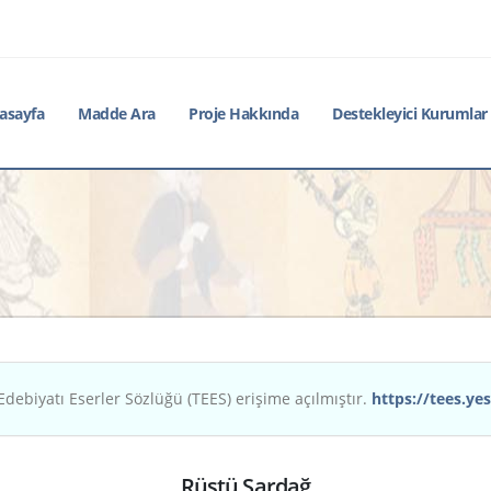
asayfa
Madde Ara
Proje Hakkında
Destekleyici Kurumlar
Edebiyatı Eserler Sözlüğü (TEES) erişime açılmıştır.
https://tees.yes
Rüştü Şardağ