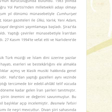
yosu'nun kuruculuğunda bulundu. 1983 yılında
oğru Yol Partisi'nden milletvekili adayı olmayı
 doğum yıl dönümü münasebetiyle
Cumhuriyet
t, Vatan
gazeteleri ile
Ülkü, Varlık, Yeni Adam,
tayol
dergisini yayımlamaya başladı. Şiraz'da
ldı. Yaptığı çeviriler münasebetiyle İran'dan
ı. 27 Kasım 1994'te vefat etti ve Narlıdere'de
sik Türk müziği ve İslam dini üzerine yazılar
 hayatı, eserleri ve bestekârlığını ele almakla
şlıklar açmış ve klasik musiki hakkında genel
dir. Hafız'dan yaptığı gazelleri aynı vezinde
tığı tercümede bir edebî-ahlâkî telif vücuda
döneme kadar gelen İran şairleri tanıtmıştır.
k şiirin önemini ve değerini savunmuştur. Bu
l başlıklar açıp incelemiştir.
Besmele Tefsiri
sımı ile neşri mevcuttur. Divan şiiri sahasında