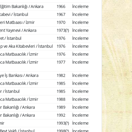
 Eğitim Bakanlığı / Ankara
1966
İnceleme
tabevi / İstanbul
1967
İnceleme
eri Matbaası / İzmir
1970
İnceleme
nt Yayınevi / Ankara
1973(?)
İnceleme
yet / İstanbul
1976
İnceleme
ap ve Aka Kitabevleri / İstanbul
1976
İnceleme
ca Matbaacılık / İzmir
1976
İnceleme
ca Matbaacılık / İzmir
1977
İnceleme
ye İş Bankası / Ankara
1982
İnceleme
ca Matbaacılık / İzmir
1985
İnceleme
 / İstanbul
1985
İnceleme
ca Matbaacılık / İzmir
1988
İnceleme
r Bakanlığı / Ankara
1989
İnceleme
r Bakanlığı / Ankara
1992
İnceleme
mir
1993(?)
İnceleme
 Beyt Vakfı / İstanbul
1998(?)
İnceleme