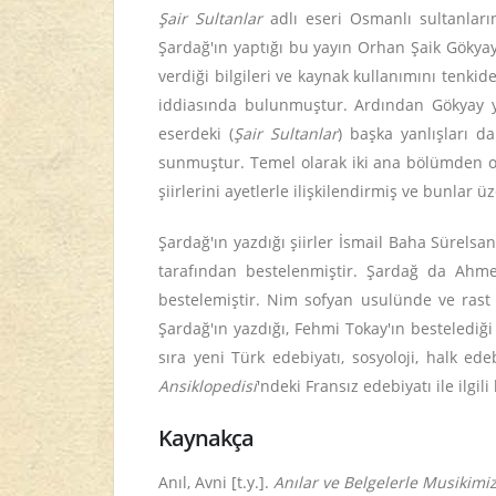
Şair Sultanlar
adlı eseri Osmanlı sultanların
Şardağ'ın yaptığı bu yayın Orhan Şaik Gökyay t
verdiği bilgileri ve kaynak kullanımını tenk
iddiasında bulunmuştur. Ardından Gökyay yen
eserdeki (
Şair Sultanlar
) başka yanlışları d
sunmuştur. Temel olarak iki ana bölümden olu
şiirlerini ayetlerle ilişkilendirmiş ve bunlar ü
Şardağ'ın yazdığı şiirler İsmail Baha Sürelsan
tarafından bestelenmiştir. Şardağ da Ahmet
bestelemiştir. Nim sofyan usulünde ve rast 
Şardağ'ın yazdığı, Fehmi Tokay'ın bestelediğ
sıra yeni Türk edebiyatı, sosyoloji, halk ed
Ansiklopedisi
'ndeki Fransız edebiyatı ile ilgi
Kaynakça
Anıl, Avni [t.y.].
Anılar ve Belgelerle Musikimi