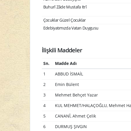
Buhurî Zâde Mustafa Itrî
Çocuklar Güzel Çocuklar
Edebiyatımızda Vatan Duygusu
İlişkili Maddeler
Sn.
Madde Adı
1
ABBUD İSMAİL
2
Emin Bülent
3
Mehmet Behçet Yazar
4
KUL MEHMET/HALAÇOĞLU, Mehmet Ha
5
CANANÎ, Ahmet Çelik
6
DURMUŞ ŞIVGIN