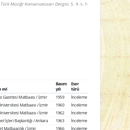
 Türk Müziği Konservatuvarı Dergisi.
S. 9. s. 1-
Basım
Eser
 evi
yılı
türü
 Gazetesi Matbaası / İzmir
1959
İnceleme
niversitesi Matbaası / İzmir
1960
İnceleme
niversitesi Matbaası / İzmir
1962
İnceleme
et İşleri Başkanlığı / Ankara
1963
İnceleme
et Matbaacılık / İzmir
1966
İnceleme