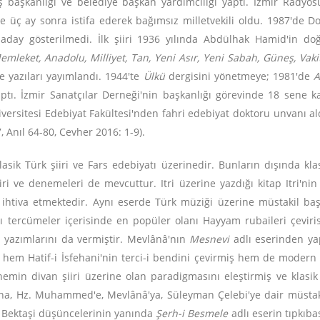
tiş başkanlığı ve belediye başkan yardımcılığı yaptı. İzmir Rad
 ve üç ay sonra istifa ederek bağımsız milletvekili oldu. 1987'de D
 aday gösterilmedi. İlk şiiri 1936 yılında Abdülhak Hamid'in
mleket, Anadolu, Milliyet, Tan, Yeni Asır, Yeni Sabah, Güneş, Vaki
e yazıları yayımlandı. 1944'te
Ülkü
dergisini yönetmeye; 1981'de
A
aptı. İzmir Sanatçılar Derneği'nin başkanlığı görevinde 18 sene ka
versitesi Edebiyat Fakültesi'nden fahri edebiyat doktoru unvanı ald
 Anıl 64-80, Cevher 2016: 1-9).
sik Türk şiiri ve Fars edebiyatı üzerinedir. Bunların dışında kla
iri ve denemeleri de mevcuttur. Itri üzerine yazdığı kitap Itri'nin
i de ihtiva etmektedir. Aynı eserde Türk müziği üzerine müstakil ba
ğı tercümeler içerisinde en popüler olanı Hayyam rubaileri çevirisi
a yazımlarını da vermiştir. Mevlânâ'nın
Mesnevi
adlı eserinden yap
e hem Hatif-i İsfehani'nin terci-i bendini çevirmiş hem de modern 
önemin divan şiiri üzerine olan paradigmasını eleştirmiş ve klasi
şına, Hz. Muhammed'e, Mevlânâ'ya, Süleyman Çelebi'ye dair müstaki
 ve Bektaşi düşüncelerinin yanında
Şerh-i Besmele
adlı eserin tıpkıba