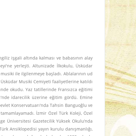
liz işgali altında kalması ve babasının alay
yi'ne yerleşti. Altunizade İlkokulu, Üsküdar
musiki ile ilgilenmeye başladı. Ablalarının ud
 Üsküdar Musiki Cemiyeti faaliyetlerine katıldı
nde okudu. Yaz tatillerinde Fransızca eğitimi
'nde idarecilik üzerine eğitim gördü. Emine
 Devlet Konservatuarı'nda Tahsin Banguoğlu ve
ı tamamlayamadı. İzmir Özel Türk Koleji, Özel
Ege Üniversitesi Gazetecilik Yüksek Okulu’nda
Türk Ansiklopedisi yayın kurulu danışmanlığı,