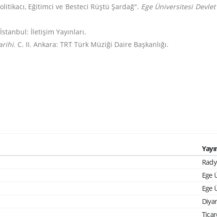
olitikacı, Eğitimci ve Besteci Rüştü Şardağ".
Ege Üniversitesi Devlet
İstanbul: İletişim Yayınları.
arihi.
C. II. Ankara: TRT Türk Müziği Daire Başkanlığı.
Yayın
Radyo
Ege Ü
Ege Ü
Diyan
Ticar