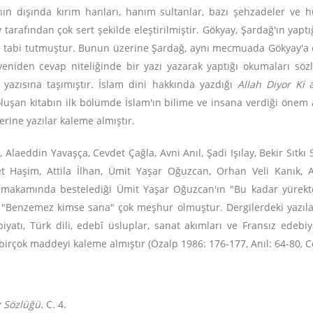
ın dışında kırım hanları, hanım sultanlar, bazı şehzadeler ve hü
arafından çok sert şekilde eleştirilmiştir. Gökyay, Şardağ'ın yaptığ
ide tabi tutmuştur. Bunun üzerine Şardağ, aynı mecmuada Gökyay'a
iden cevap niteliğinde bir yazı yazarak yaptığı okumaları sözlü
a yazısına taşımıştır. İslam dini hakkında yazdığı
Allah Diyor Ki
a
şan kitabın ilk bölümde İslam'ın bilime ve insana verdiği önem a
zerine yazılar kaleme almıştır.
, Alaeddin Yavaşça, Cevdet Çağla, Avni Anıl, Şadi Işılay, Bekir Sıtk
 Haşim, Attila İlhan, Ümit Yaşar Oğuzcan, Orhan Veli Kanık, A
makamında bestelediği Ümit Yaşar Oğuzcan'ın "Bu kadar yürekten 
i "Benzemez kimse sana" çok meşhur olmuştur. Dergilerdeki yazıla
ebiyatı, Türk dili, edebî üsluplar, sanat akımları ve Fransız ede
li birçok maddeyi kaleme almıştır (Özalp 1986: 176-177, Anıl: 64-80, 
z Sözlüğü.
C. 4.