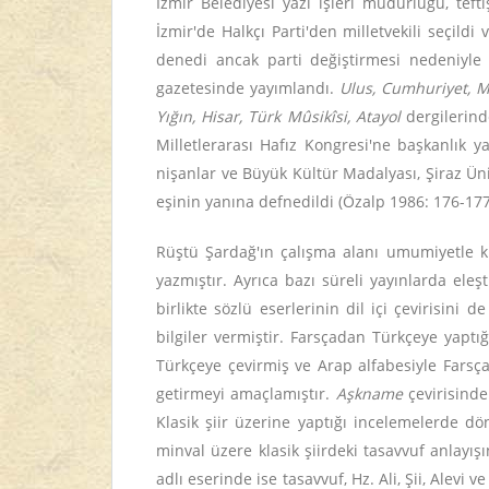
İzmir Belediyesi yazı işleri müdürlüğü, tef
İzmir'de Halkçı Parti'den milletvekili seçildi
denedi ancak parti değiştirmesi nedeniyle
gazetesinde yayımlandı.
Ulus, Cumhuriyet, Me
Yığın, Hisar, Türk Mûsikîsi, Atayol
dergilerind
Milletlerarası Hafız Kongresi'ne başkanlık y
nişanlar ve Büyük Kültür Madalyası, Şiraz Üni
eşinin yanına defnedildi (Özalp 1986: 176-177,
Rüştü Şardağ'ın çalışma alanı umumiyetle kla
yazmıştır. Ayrıca bazı süreli yayınlarda eleşt
birlikte sözlü eserlerinin dil içi çevirisin
bilgiler vermiştir. Farsçadan Türkçeye yaptı
Türkçeye çevirmiş ve Arap alfabesiyle Farsç
getirmeyi amaçlamıştır.
Aşkname
çevirisind
Klasik şiir üzerine yaptığı incelemelerde d
minval üzere klasik şiirdeki tasavvuf anlayı
adlı eserinde ise tasavvuf, Hz. Ali, Şii, Alevi