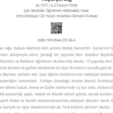
(d. 1917 / ö. 27 Kasım 1994)
Şair, Bestekâr, Öğretmen, Milletvekili, Yazar
(Yeni Edebiyat / 20. Yüzyıl / Anadolu-Osmanlı-Türkiye)
ISBN: 978-9944-237-86-4
 Ağa, babası Mehmet Atıf, annesi Melek Hanım'dır. Suriye'nin İngi
esi dolayısıyla ailesi, Şardağ bir yaşında iken İstanbul Beylerbe
 İstanbul ve Balıkesir öğretmen okullarında okudu. 13 yaşında iken 
e bestesi ve güftesi kendisine ait olan ilk eserini vücuda getirdi.
a Bey'den istifade etti. Gazi Eğitim Enstitüsü'nün edebiyat bölümü
a askerliğini tamamladı. Türkiye Ortadoğu Amme İdaresi Enstitüsü
inden Melek Sabah, Sema ve Gülfer isimlerinde üç kızı oldu. Ankara
k asistanlığı yaptı. Hukuk ve felsefe tahsili gördü; ancak bunlar
aarif Koleji ve Devlet Konservatuarı’nda edebiyat dersleri verdi. 
sa Gençlik ve Spor Akademisi’nde de Türk kültürü dersleri okuttu. 