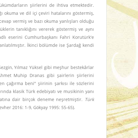
kümdarların şiirlerini de ihtiva etmektedir.
ı okuma ve dil içi çeviri hatalarını göstermiş,
 cevap vermiş ve bazı okuma yanlışları olduğu
klerin tanıklığını vererek göstermiş ve aynı
dlı eserini Cumhurbaşkanı Fahri Korutürk'e
nlatılmıştır. İkinci bölümde ise Şardağ kendi
ı Sezgin, Yılmaz Yüksel gibi meşhur bestekârlar
hmet Muhip Dranas gibi şairlerin şiirlerini
çağırma beni" şiirinin şarkısı ile sözlerini
rında klasik Türk edebiyatı ve musikinin yanı
biyatına dair birçok deneme neşretmiştir.
Türk
Cevher 2016: 1-9, Gökyay 1995: 55-65).