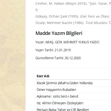
Cevher, M. Hakan (Mayıs-2016). "Şair, Yazar, P
9.
Gökyay, Orhan Şaik (1995).
Eski Yeni ve Ötesi.
Özalp, Mehmet Nazmi (1986).
Türk Musikisi T
Madde Yazım Bilgileri
Yazar: ARAŞ. GÖR. MEHMET YUNUS YAZICI
Yayın Tarihi: 21.01.2019
Güncelleme Tarihi: 20.12.2020
Eser Adı
Klasik Şiirimiz (Allah'a Giden Yollarda)
Ömer Hayyam'ın Rubaileri
Aşkname : ünlü terci-i bend
Hz. Ali'nin Ölmeyen Özdeyişleri
Perişan Baba Taher ve Çift Beyitleri