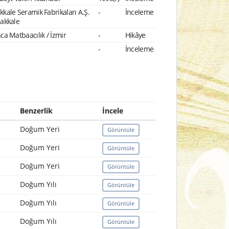
kale Seramik Fabrikaları A.Ş.
-
İnceleme
nakkale
ca Matbaacılık / İzmir
-
Hikâye
-
İnceleme
Benzerlik
İncele
Doğum Yeri
Görüntüle
Doğum Yeri
Görüntüle
Doğum Yeri
Görüntüle
Doğum Yılı
Görüntüle
Doğum Yılı
Görüntüle
Doğum Yılı
Görüntüle