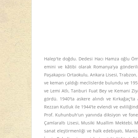
Halep'te doğdu. Dedesi Hacı Hamza oğlu Ömer
emini ve kâtibi olarak Romanya'ya gönderilm
Paşakapısı Ortaokulu, Ankara Lisesi, Trabzon,
ve keman çaldığı meclislerde bulundu ve 1950'd
ve Lemi Atlı, Tanburi Fuat Bey ve Kemani Ziy
gördü. 1940'ta askere alındı ve Kırkağaç't
Rezzan Kutluk ile 1944'te evlendi ve evliliğ
Prof. Kuhunbuh'un yanında diksiyon ve foneti
Çamlaraltı Lisesi, Musiki Muallim Mektebi, M
sanat eleştirmenliği ve halk edebiyatı, Mani