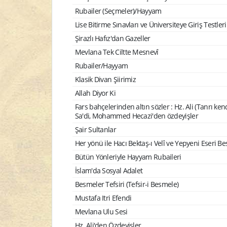
Rubailer (Seçmeler)/Hayyam
Lise Bitirme Sınavları ve Üniversiteye Giriş Testleri
Şirazlı Hafız'dan Gazeller
Mevlana Tek Ciltte Mesnevî
Rubailer/Hayyam
Klasik Divan Şiirimiz
Allah Diyor Ki
Fars bahçelerinden altın sözler : Hz. Ali (Tanrı ke
Sa'di, Mohammed Hecazi'den özdeyişler
Şair Sultanlar
Her yönü ile Hacı Bektaş-ı Velî ve Yepyeni Eseri B
Bütün Yönleriyle Hayyam Rubaileri
İslam'da Sosyal Adalet
Besmeler Tefsiri (Tefsir-i Besmele)
Mustafa Itri Efendi
Mevlana Ulu Sesi
Hz. Ali'den Özdeyişler