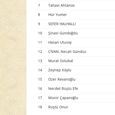
7
Tahavi Ahtanov
8
Hür Yumer
9
SEFER HALHALLI
10
Şinasi Gündoğdu
11
Hasan Ulusoy
12
CİVAN, Necati Gündüz
13
Murat Üstübal
14
Zeynep Köylü
15
Özer Revanoğlu
16
Necdet Rüştü Efe
17
Münir Çapanoğlu
18
Rüştü Onur