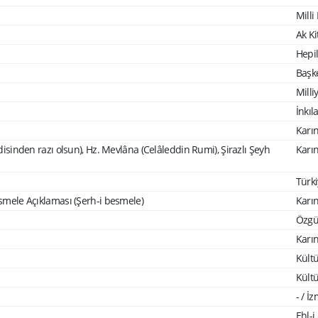
Milli
Ak Ki
Hepil
Başke
Milli
İnkıl
Karın
ndisinden razı olsun), Hz. Mevlâna (Celâleddin Rumi), Şirazlı Şeyh
Karın
Türki
esmele Açıklaması (Şerh-i besmele)
Karın
Özgür
Karın
Kültü
Kültü
- / İz
Ehl-i