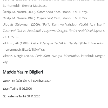
Burhaneddin Erenler Matbaası.
Özalp, M. Nazmi (2000).
Ömer Ferid Kam
. İstanbul: MEB Yay.
Özalp, M. Nazmi (1995).
Ruşen Ferit Kam.
İstanbul: MEB Yay.
Uludağ, Süleyman (2009). "Ferîd Kam ve Vahdet-i Vücûd Adlı Eseri".
Tasavvuf İlmî ve Akademik Araştırma Dergisi, İbnü'l-Arabî Özel Sayısı.
S.
23. s. 25-35.
Yıldırım, Ali (1998).
Âsâr-ı Edebiyye Tedkîkâtı Dersleri
(Edebî Eserlerinin
İncelenmesi). Elazığ: TİSAV Yay.
Yılmaz, Nergiz (2000).
Ferit Kam, Avrupa Mektupları.
İstanbul: Dergah
Yay.
Madde Yazım Bilgileri
Yazar: DR. ÖĞR. ÜYESİ İBRAHİM SONA
Yayın Tarihi: 13.02.2020
Güncelleme Tarihi: 09.11.2020