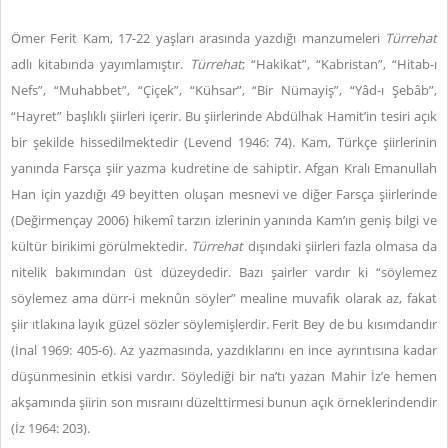
Ömer Ferit Kam, 17-22 yaşları arasında yazdığı manzumeleri
Türrehat
adlı kitabında yayımlamıştır.
Türrehat
; “Hakikat”, “Kabristan”, “Hitab-ı
Nefs”, “Muhabbet”, “Çiçek”, “Kühsar”, “Bir Nümayiş”, “Yâd-ı Şebâb”,
“Hayret” başlıklı şiirleri içerir. Bu şiirlerinde Abdülhak Hamit’in tesiri açık
bir şekilde hissedilmektedir (Levend 1946: 74). Kam, Türkçe şiirlerinin
yanında Farsça şiir yazma kudretine de sahiptir. Afgan Kralı Emanullah
Han için yazdığı 49 beyitten oluşan mesnevi ve diğer Farsça şiirlerinde
(Değirmençay 2006) hikemî tarzın izlerinin yanında Kam’ın geniş bilgi ve
kültür birikimi görülmektedir.
Türrehat
dışındaki şiirleri fazla olmasa da
nitelik bakımından üst düzeydedir. Bazı şairler vardır ki “söylemez
söylemez ama dürr-i meknûn söyler” mealine muvafık olarak az, fakat
şiir ıtlakına layık güzel sözler söylemişlerdir. Ferit Bey de bu kısımdandır
(İnal 1969: 405-6). Az yazmasında, yazdıklarını en ince ayrıntısına kadar
düşünmesinin etkisi vardır. Söylediği bir na’tı yazan Mahir İz’e hemen
akşamında şiirin son mısraını düzelttirmesi bunun açık örneklerindendir
(İz 1964: 203).