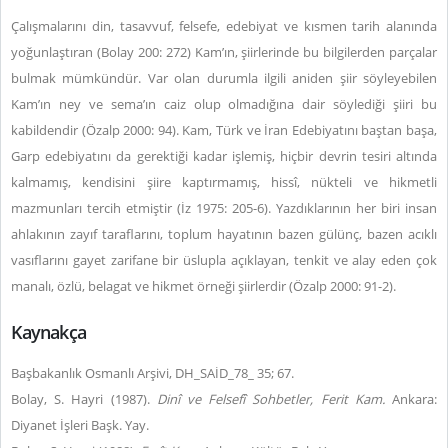
Çalışmalarını din, tasavvuf, felsefe, edebiyat ve kısmen tarih alanında
yoğunlaştıran (Bolay 200: 272) Kam’ın, şiirlerinde bu bilgilerden parçalar
bulmak mümkündür. Var olan durumla ilgili aniden şiir söyleyebilen
Kam’ın ney ve sema’ın caiz olup olmadığına dair söylediği şiiri bu
kabildendir (Özalp 2000: 94). Kam, Türk ve İran Edebiyatını baştan başa,
Garp edebiyatını da gerektiği kadar işlemiş, hiçbir devrin tesiri altında
kalmamış, kendisini şiire kaptırmamış, hissî, nükteli ve hikmetli
mazmunları tercih etmiştir (İz 1975: 205-6). Yazdıklarının her biri insan
ahlakının zayıf taraflarını, toplum hayatının bazen gülünç, bazen acıklı
vasıflarını gayet zarifane bir üslupla açıklayan, tenkit ve alay eden çok
manalı, özlü, belagat ve hikmet örneği şiirlerdir (Özalp 2000: 91-2).
Kaynakça
Başbakanlık Osmanlı Arşivi, DH_SAİD_78_ 35; 67.
Bolay, S. Hayri (1987).
Dinî ve Felsefî Sohbetler, Ferit Kam.
Ankara:
Diyanet İşleri Başk. Yay.