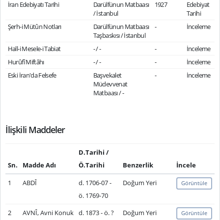
İran Edebiyatı Tarihi
Darülfünun Matbaası
1927
Edebiyat
/ İstanbul
Tarihi
Şerh-i Mütûn Notları
Darülfünun Matbaası
-
İnceleme
Taşbaskısı / İstanbul
Hall-i Mesele-i Tabiat
- / -
-
İnceleme
Hurûfî Miftâhı
- / -
-
İnceleme
Eski İran'da Felsefe
Başvekalet
-
İnceleme
Müdevvenat
Matbaası / -
İlişkili Maddeler
D.Tarihi /
Sn.
Madde Adı
Ö.Tarihi
Benzerlik
İncele
1
ABDÎ
d. 1706-07 -
Doğum Yeri
Görüntüle
ö. 1769-70
2
AVNÎ, Avni Konuk
d. 1873 - ö. ?
Doğum Yeri
Görüntüle