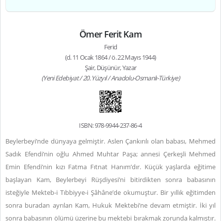
Ömer Ferit Kam
Ferid
(d. 11 Ocak 1864 / ö. 22 Mayıs 1944)
Şair, Düşünür, Yazar
(Yeni Edebiyat / 20. Yüzyıl / Anadolu-Osmanlı-Türkiye)
ISBN: 978-9944-237-86-4
Beylerbeyi’nde dünyaya gelmiştir. Aslen Çankırılı olan babası, Mehmed
Sadık Efendi’nin oğlu Ahmed Muhtar Paşa; annesi Çerkeşli Mehmed
Emin Efendi’nin kızı Fatma Fıtnat Hanım’dır. Küçük yaşlarda eğitime
başlayan Kam, Beylerbeyi Rüşdiyesi’ni bitirdikten sonra babasının
isteğiyle Mekteb-i Tıbbiyye-i Şâhâne’de okumuştur. Bir yıllık eğitimden
sonra buradan ayrılan Kam, Hukuk Mektebi’ne devam etmiştir. İki yıl
sonra babasının ölümü üzerine bu mektebi bırakmak zorunda kalmıştır.