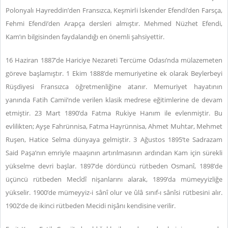
Polonyalı Hayreddin’den Fransızca, Keşmirli İskender Efendi’den Farsça,
Fehmi Efendi’den Arapça dersleri almıştır. Mehmed Nüzhet Efendi,
Kam’ın bilgisinden faydalandığı en önemli şahsiyettir.
16 Haziran 1887’de Hariciye Nezareti Tercüme Odası’nda mülazemeten
göreve başlamıştır. 1 Ekim 1888’de memuriyetine ek olarak Beylerbeyi
Rüşdiyesi Fransızca öğretmenliğine atanır. Memuriyet hayatının
yanında Fatih Camii’nde verilen klasik medrese eğitimlerine de devam
etmiştir. 23 Mart 1890’da Fatma Rukiye Hanım ile evlenmiştir. Bu
evlilikten; Ayşe Fahrünnisa, Fatma Hayrünnisa, Ahmet Muhtar, Mehmet
Ruşen, Hatice Selma dünyaya gelmiştir. 3 Ağustos 1895’te Sadrazam
Said Paşa’nın emriyle maaşının artırılmasının ardından Kam için sürekli
yükselme devri başlar. 1897’de dördüncü rütbeden Osmanî, 1898’de
üçüncü rütbeden Mecîdî nişanlarını alarak, 1899’da mümeyyizliğe
yükselir. 1900’de mümeyyiz-i sânî olur ve ûlâ sınıf-ı sânîsi rütbesini alır.
1902’de de ikinci rütbeden Mecidi nişânı kendisine verilir.