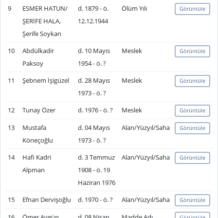
9
ESMER HATUN/
d. 1879 - ö.
Ölüm Yılı
Görüntüle
ŞERİFE HALA,
12.12.1944
Şerife Soykan
10
Abdülkadir
d. 10 Mayıs
Meslek
Görüntüle
Paksoy
1954 - ö. ?
11
Şebnem İşigüzel
d. 28 Mayıs
Meslek
Görüntüle
1973 - ö. ?
12
Tunay Özer
d. 1976 - ö. ?
Meslek
Görüntüle
13
Mustafa
d. 04 Mayıs
Alan/Yüzyıl/Saha
Görüntüle
Köneçoğlu
1973 - ö. ?
14
Hafi Kadri
d. 3 Temmuz
Alan/Yüzyıl/Saha
Görüntüle
Alpman
1908 - ö. 19
Haziran 1976
15
Efnan Dervişoğlu
d. 1970 - ö. ?
Alan/Yüzyıl/Saha
Görüntüle
16
Ömer Aygün
d. 08 Nisan
Madde Adı
Görüntüle