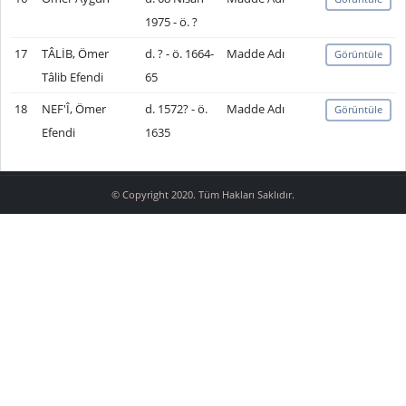
1975 - ö. ?
17
TÂLİB, Ömer
d. ? - ö. 1664-
Madde Adı
Görüntüle
Tâlib Efendi
65
18
NEF'Î, Ömer
d. 1572? - ö.
Madde Adı
Görüntüle
Efendi
1635
© Copyright 2020. Tüm Hakları Saklıdır.