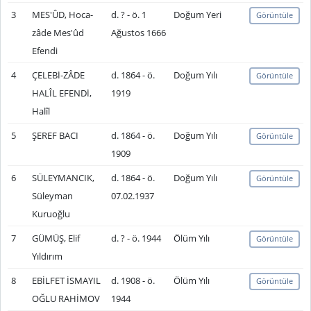
3
MES'ÛD, Hoca-
d. ? - ö. 1
Doğum Yeri
Görüntüle
zâde Mes'ûd
Ağustos 1666
Efendi
4
ÇELEBİ-ZÂDE
d. 1864 - ö.
Doğum Yılı
Görüntüle
HALÎL EFENDİ,
1919
Halîl
5
ŞEREF BACI
d. 1864 - ö.
Doğum Yılı
Görüntüle
1909
6
SÜLEYMANCIK,
d. 1864 - ö.
Doğum Yılı
Görüntüle
Süleyman
07.02.1937
Kuruoğlu
7
GÜMÜŞ, Elif
d. ? - ö. 1944
Ölüm Yılı
Görüntüle
Yıldırım
8
EBİLFET İSMAYIL
d. 1908 - ö.
Ölüm Yılı
Görüntüle
OĞLU RAHİMOV
1944