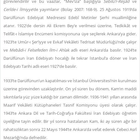
görevlendirilir ve bu vaazlar, “Mev’iza” başlığıyla
Sebilü’r-Reşâd
ve
Cerîde-i İlmiyye
’de yayımlanır (Bolay 2007: 168-9). 25 Ağustos 1919’da
Darülfünun Edebiyat Medresesi Edebî Metinler Şerhi muallimliğine
atanır. 1922’de dersin Ali Ekrem Bey’e verilmesi üzerine, Tedkikât ve
Telifât-ı İslamiye Encümeni komisyonuna üye seçilerek Ankara’ya gider.
1923’te Umûr-ı Şer’iyye ve Evkaf Vekâleti Tedrisat Müdürlüğü’nde çalışır
ve
Mebâdi-i Felsefeden İlm-i Ahlak
adlı eseri Ankara’da basılır. 1924’te
Darülfünun İran Edebiyatı hocalığı ile tekrar İstanbul’a döner ve İran
Edebiyatı Tarihi adlı eseri 1927’de basılır.
1933’te Darülfünun’un kapatılması ve İstanbul Üniversitesi’nin kurulması
üzerine görevinden uzaklaştırılır. On yıl süren bu dönem, Kam’ın maddi
sıkıntılarla yüz yüze kaldığı bir zaman dilimidir. 1936-1941 yılları arasında
Maarif Vekâleti Kütüphaneleri Tasnif Komisyonu üyesi olarak çalışır.
1943’te Ankara Dil ve Tarih-Coğrafya Fakültesi İran Edebiyatı öğretim
üyeliğine tayin edilir. Bir yıl sonra hastalanan Kam, iki ay süren ağır bir
rahatsızlıktan sonra 22 Mayıs 1944’te Ankara’da vefat ederek Cebeci Asrî
Mezarlığı’nda defnedilir.