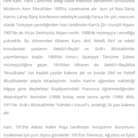
Ferit Kam, Fatih Camii’nde aldığı klasik medrese derslerinin sonucunda
Müderris Asım Efendi’den 1905’te icazetname alır. Aynı yıl Rıza Daniş
Han’ın, Lahey Barış Konferansı sebebiyle yazdığı Farsça bir şiiri, manzum
olarak Türkçeye çevirdiğinden İran tarafından Kam’a Şîr-i Hurşîd Nişanı,
1907’de de Hicaz Demiryolu Nişanı verilir. 1908’de mümeyyiz-i evvelliğe
yükseltilir. Bu dönemden itibaren Kam, dinî, felsefî, fikrî ve edebî
konulardaki yazılarını
Sebilü’r-Reşâd
ve
Sırât-ı Müstakîm
’de
yayımlamaya başlar. 1909’da Umur-ı Siyasiyye Tercüme Şubesi
mümeyyizliğine geçer. 1910’dan itibaren de
Sebilü’r-Reşâd
’da
“Musâhabe” üst başlıklı yazılar kaleme alır ve bunlar
Dinî ve Felsefî
Musâhabeler
adıyla kitaplaştırılır. İnal’ın Kam’ın ağzından naklettiği
bilgiye göre Beylerbeyi Rüşdiyesi’ndeki Fransızca öğretmenliğinden
Meşrutiyet’in ilanından (1908) birkaç sene sonra ayrılır (1969: 404).
1911’de
Sırât-ı Müstakîm
’de “Vahdet-i Vücud”u anlattığı 24 yazı kaleme
alır.
Kam, 1913’te Abbas Halim Paşa tarafından Avrupa’nın durumunu
incelemesi için yurt dışına gönderilir. 1913’ün Temmuz, Ağustos ve Eylül