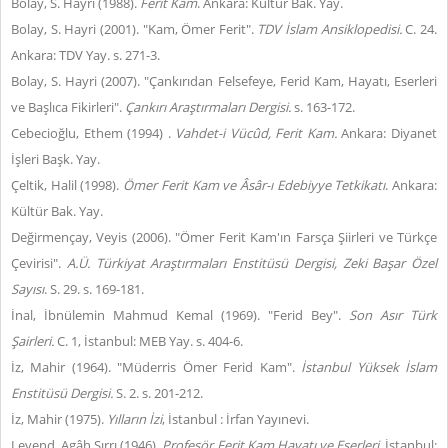
Bolay, S. Hayri (1988).
Ferît Kam
. Ankara: Kültür Bak. Yay.
Bolay, S. Hayri (2001). "Kam, Ömer Ferit".
TDV İslam Ansiklopedisi.
C. 24.
Ankara: TDV Yay. s. 271-3.
Bolay, S. Hayri (2007). "Çankırıdan Felsefeye, Ferid Kam, Hayatı, Eserleri
ve Başlıca Fikirleri".
Çankırı Araştırmaları Dergisi.
s. 163-172.
Cebecioğlu, Ethem (1994) .
Vahdet-i Vücûd, Ferit Kam.
Ankara: Diyanet
İşleri Başk. Yay.
Çeltik, Halil (1998).
Ömer Ferit Kam ve Âsâr-ı Edebiyye Tetkikatı
. Ankara:
Kültür Bak. Yay.
Değirmençay, Veyis (2006). "Ömer Ferit Kam'ın Farsça Şiirleri ve Türkçe
Çevirisi".
A.Ü. Türkiyat Araştırmaları Enstitüsü Dergisi, Zeki Başar Özel
Sayısı
. S. 29. s. 169-181.
İnal, İbnülemin Mahmud Kemal (1969). "Ferid Bey".
Son Asır Türk
Şairleri.
C. 1, İstanbul: MEB Yay. s. 404-6.
İz, Mahir (1964). "Müderris Ömer Ferid Kam".
İstanbul Yüksek İslam
Enstitüsü Dergisi.
S. 2. s. 201-212.
İz, Mahir (1975).
Yılların İzi
, İstanbul : İrfan Yayınevi.
Levend, Agâh Sırrı (1946).
Profesör Ferit Kam Hayatı ve Eserleri.
İstanbul: