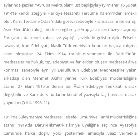
aylarında gezileri “Avrupa Mektupları” üst başlığıyla yayımlanır. 16 Şubat
1914’te kendi isteğiyle Hariciye Nezareti Tercüme Kalemi’nden emekli
olur. Kam, Tercüme Odası’ndaki görevi sebebiyle Fransızcasını ilerletmiş,
Asım Efendi’den aldığı medrese eğitimiyle Arapçasını ileri düzeye taşımış;
Farsçasını da kendi çabası ve yaptığı çevirilerle geliştirmiştir. Felsefe,
tasavvuf, İran Edebiyatı, klasik Türk edebiyatı konuları başlıca çalışma
alanı olmuştur. 24 Ekim 1914 tarihli nizamname ile Darülfünûn
medreselerine hukuk, tıp, edebiyat ve fenlerden oluşan medrese-i âliye
konması sebebiyle aynı yıl Darülfünun Edebiyat Medresesi’ne yakın
arkadaşı olan Mehmet Akif’in yerine Türk Edebiyatı müderrisliğine
atanır. 27 Ekim 1915’te dersin adı Âsâr-ı Edebiyye Tedkikatı olarak
değiştirilir ve Kam ders notlarını kendi el yazısıyla taş basması olarak
yayımlar (Çeltik 1998: 21).
1917’de Süleymaniye Medresesi Felsefe-i Umumiye Tarihi müderrisliğine
atanır. 1919’da Dârü’l-Hikmeti’l-İslâmiye üyeliğine seçilince Ayasofya
Camii’nde halka doğru yolu göstermek amacıyla vaaz vermekle