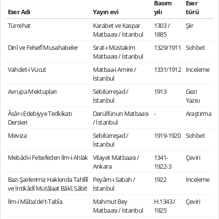
Basım
Eser
Eser Adı
Yayın evi
yılı
türü
Türrehat
Karabet ve Kaspar
1303 /
Şiir
Matbaası / İstanbul
1885
Dinî ve Felsefî Musahabeler
Sırat-ı Müstakim
1329/1911
Sohbet
Matbaası / İstanbul
Vahdet-i Vücut
Matbaa-i Amire /
1331/1912
İnceleme
İstanbul
Avrupa Mektupları
Sebilürreşad /
1913
Gezi
İstanbul
Yazısı
Âsâr-ı Edebiyye Tedkikatı
Darülfünun Matbaası
-
Araştırma
Dersleri
/ İstanbul
Meviza
Sebilürreşad /
1919-1920
Sohbet
İstanbul
Mebâdi-i Felsefeden İlm-i Ahlak
Vilayet Matbaası /
1341-
Çeviri
Ankara
1922-3
Bazı Şairlerimiz Hakkında Tahlîlî
Peyâm-ı Sabah /
1922
İnceleme
ve İntikâdî Mütâlaat Bâkî, Sâbit
İstanbul
İlm-i Mâba'de't-Tabîa
Mahmut Bey
H.1343 /
Çeviri
Matbaası / İstanbul
1925