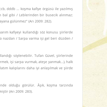
cccb, dddb ... koşma kafiye örgüsü ile yazılmış
n bal gibi / Leblerinden bir busecik alınmaz;
layana gülünmez" (Arı 2009: 282).
yarım kafiyeyi kullandığı söz konusu şiirlerde
 o nazdan / Sarpa varma işi gel beri düzden /
llandığı söylenebilir. Tufan Güvel, şiirlerinde
dürmek, işi sarpa vurmak, ateşe yanmak...), halk
atım kalıplarını daha iyi anlaşılmak ve şiirde
klinde olduğu görülür. Âşık, koşma tarzında
iştir (Arı 2009: 283).