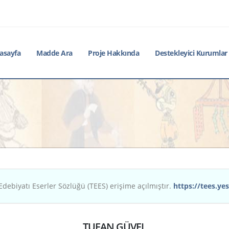
asayfa
Madde Ara
Proje Hakkında
Destekleyici Kurumlar
Edebiyatı Eserler Sözlüğü (TEES) erişime açılmıştır.
https://tees.yes
TUFAN GÜVEL