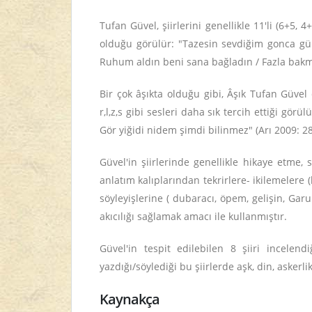
Tufan Güvel, şiirlerini genellikle 11'li (6+5,
olduğu görülür: "Tazesin sevdiğim gonca gül 
Ruhum aldın beni sana bağladın / Fazla bakma
Bir çok âşıkta olduğu gibi, Âşık Tufan Güvel 
r,l,z,s gibi sesleri daha sık tercih ettiği 
Gör yiğidi nidem şimdi bilinmez" (Arı 2009: 28
Güvel'in şiirlerinde genellikle hikaye etme, s
anlatım kalıplarından tekrirlere- ikilemelere (
söyleyişlerine ( dubaracı, öpem, gelişin, Gar
akıcılığı sağlamak amacı ile kullanmıştır.
Güvel'in tespit edilebilen 8 şiiri incelen
yazdığı/söylediği bu şiirlerde aşk, din, askerl
Kaynakça