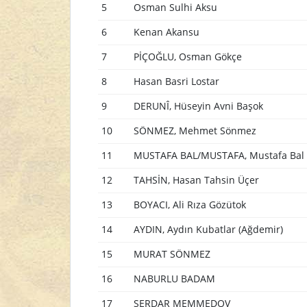
5
Osman Sulhi Aksu
6
Kenan Akansu
7
PİÇOĞLU, Osman Gökçe
8
Hasan Basri Lostar
9
DERUNÎ, Hüseyin Avni Başok
10
SÖNMEZ, Mehmet Sönmez
11
MUSTAFA BAL/MUSTAFA, Mustafa Bal
12
TAHSİN, Hasan Tahsin Üçer
13
BOYACI, Ali Rıza Gözütok
14
AYDIN, Aydın Kubatlar (Ağdemir)
15
MURAT SÖNMEZ
16
NABURLU BADAM
17
SERDAR MEMMEDOV