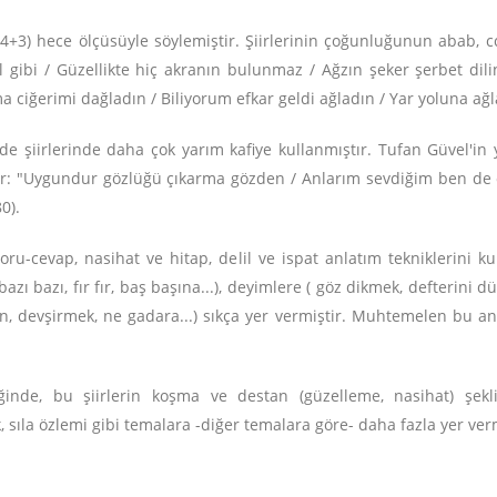
 4+4+3) hece ölçüsüyle söylemiştir. Şiirlerinin çoğunluğunun abab, 
gibi / Güzellikte hiç akranın bulunmaz / Ağzın şeker şerbet dili
 ciğerimi dağladın / Biliyorum efkar geldi ağladın / Yar yoluna ağ
de şiirlerinde daha çok yarım kafiye kullanmıştır. Tufan Güvel'in 
görülür: "Uygundur gözlüğü çıkarma gözden / Anlarım sevdiğim ben de
0).
oru-cevap, nasihat ve hitap, delil ve ispat anlatım tekniklerini ku
bazı bazı, fır fır, baş başına...), deyimlere ( göz dikmek, defterini 
un, devşirmek, ne gadara...) sıkça yer vermiştir. Muhtemelen bu anl
diğinde, bu şiirlerin koşma ve destan (güzelleme, nasihat) şe
ik, sıla özlemi gibi temalara -diğer temalara göre- daha fazla yer verm