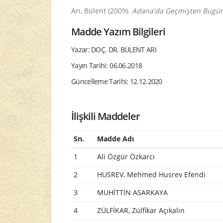
Arı, Bülent (2009).
Adana'da Geçmişten Bugüne
Madde Yazım Bilgileri
Yazar: DOÇ. DR. BÜLENT ARI
Yayın Tarihi: 06.06.2018
Güncelleme Tarihi: 12.12.2020
İlişkili Maddeler
Sn.
Madde Adı
1
Ali Özgür Özkarcı
2
HUSREV, Mehmed Husrev Efendi
3
MUHİTTİN ASARKAYA
4
ZÜLFİKAR, Zülfikar Açıkalın