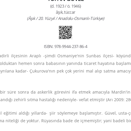
(d. 1923 / ö. 1946)
âşık, tüccar
(Âşık / 20. Yüzyıl / Anadolu-Osmanlı-Türkiye)
ISBN: 978-9944-237-86-4
dirli ilçesinin Araplı -şimdi Osmaniye'nin Sunbas ilçesi- köyünde
 olduktan hemen sonra babasının yanında ticaret hayatına başlamıştı
ayrılana kadar- Çukurova'nın pek çok yerini mal alıp satma amacı
bir süre sonra da askerlik görevini ifa etmek amacıyla Mardin'in
andığı zehirli sıtma hastalığı nedeniyle- vefat etmiştir (Arı 2009: 28
eğitimi aldığı yıllarda- şiir söylemeye başlamıştır. Güvel, usta-çı
 niteliği de yoktur. Rüyasında bade de içmemiştir; yani badeli bir 