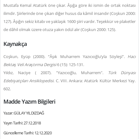
Mustafa Kemal Atatürk öne çıkar. Âşığa göre iki ismin de ortak noktası
ilimdir. Şiirlerinde öne çıkan diğer husus da kâmil insandır (Coşkun 2000:
127). Âşığın sekiz kitabı ve yaklaşık 1600 şiiri vardır. Teşekkür ve plaketler
de dâhil olmak üzere otuza yakın ödül alır (Coşkun 2000: 125).
Kaynakça
Coşkun, Eyüp (2000). “Âşık Muharrem Yazıcıoğlu’yla Söyleşi”.
Hacı
Bektaş Veli Araştırma Dergisi
6 (15): 125-131.
Yıldız, Naciye ( 2007). "Yazıcıoğlu, Muharrem".
Türk Dünyası
Edebiyatçıları Ansiklopedisi
. C. VIII. Ankara: Atatürk Kültür Merkezi Yay.
602.
Madde Yazım Bilgileri
Yazar: GÜLAY YILDIZDAĞ
Yayın Tarihi: 27.12.2018
Güncelleme Tarihi: 12.12.2020