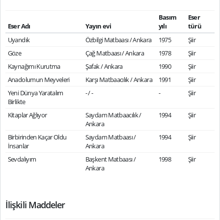
Basım
Eser
Eser Adı
Yayın evi
yılı
türü
Uyandık
Özbilgi Matbaası / Ankara
1975
Şiir
Göze
Çağ Matbaası / Ankara
1978
Şiir
Kaynağımı Kurutma
Şafak / Ankara
1990
Şiir
Anadolumun Meyveleri
Karşı Matbaacılık / Ankara
1991
Şiir
Yeni Dünya Yaratalım
- / -
-
Şiir
Birlikte
Kitaplar Ağlıyor
Saydam Matbaacılık /
1994
Şiir
Ankara
Birbirinden Kaçar Oldu
Saydam Matbaası /
1994
Şiir
İnsanlar
Ankara
Sevdalıyım
Başkent Matbaası /
1998
Şiir
Ankara
İlişkili Maddeler