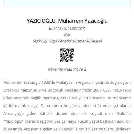
YAZICIOĞLU, Muharrem Yazıcıoğlu
(d. 1928 / ö. 11.08.2007)
âşık
(Âşık / 20. Yüzyıl / Anadolu-Osmanlı-Türkiye)
ISBN: 978-9944-237-86-4
Muharrem Yazıcıoğlu 1928’de Malatya’nın Arguvan ilçesinde doğmuştur.
Ortaokul mezunudur ve üç çocuk babasıdır (Yıldız 2007: 602). 1953-1960
yılları arasında sağlık memuru,1960-1966 yılları arasında ise mahkeme
kâtibi olarak çalışır. Daha sonra bu görevinden istifa edip işçi olarak
Almanya’ya gider. Kâtiplik döneminde, eski soyadı olan "Bulut"u
"Yazıcıoğlu" olarak değiştirir. Saz çalmaya küçük yaşta başlayan âşık, on
iki yaşında, Arguvan'a gelen Âşık Veysel ile tanışır. Yazıcıoğlu'nu dinleyen