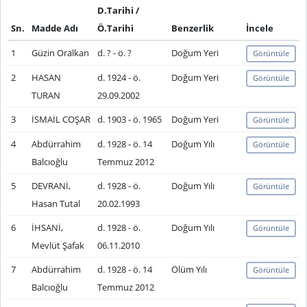
D.Tarihi /
Sn.
Madde Adı
Ö.Tarihi
Benzerlik
İncele
1
Güzin Oralkan
d. ? - ö. ?
Doğum Yeri
Görüntüle
2
HASAN
d. 1924 - ö.
Doğum Yeri
Görüntüle
TURAN
29.09.2002
3
İSMAİL COŞAR
d. 1903 - ö. 1965
Doğum Yeri
Görüntüle
4
Abdürrahim
d. 1928 - ö. 14
Doğum Yılı
Görüntüle
Balcıoğlu
Temmuz 2012
5
DEVRANİ,
d. 1928 - ö.
Doğum Yılı
Görüntüle
Hasan Tutal
20.02.1993
6
İHSANİ,
d. 1928 - ö.
Doğum Yılı
Görüntüle
Mevlüt Şafak
06.11.2010
7
Abdürrahim
d. 1928 - ö. 14
Ölüm Yılı
Görüntüle
Balcıoğlu
Temmuz 2012