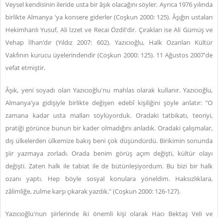
Veysel kendisinin ileride usta bir âşık olacağını söyler. Ayrıca 1976 yılında
birlikte Almanya 'ya konsere giderler (Coşkun 2000: 125). Âşığın ustaları
Hekimhanlı Yusuf, Ali İzzet ve Recai Özdil'dir. Çırakları ise Ali Gümüş ve
Vehap İlhan’dır (Yıldız 2007: 602). Yazıcıoğlu, Halk Ozanları Kültür
Vakfının kurucu üyelerindendir (Coşkun 2000: 125). 11 Ağustos 2007'de
vefat etmiştir.
Âşık, yeni soyadı olan Yazıcıoğlu'nu mahlas olarak kullanır. Yazıcıoğlu,
Almanya'ya gidişiyle birlikte değişen edebî kişiliğini şöyle anlatır: "O
zamana kadar usta malları söylüyorduk. Oradaki tatbikatı, teoriyi,
pratiği görünce bunun bir kader olmadığını anladık. Oradaki çalışmalar,
dış ülkelerden ülkemize bakış beni çok düşündürdü. Birikimin sonunda
şiir yazmaya zorladı. Orada benim görüş açım değişti, kültür olayı
değişti. Zaten halk ile tabiat ile de bütünleşiyordum. Bu bizi bir halk
ozanı yaptı. Hep böyle sosyal konulara yöneldim. Haksızlıklara,
zâlimliğe, zulme karşı çıkarak yazdık."
(Coşkun 2000: 126-127).
Yazıcıoğlu'nun şiirlerinde iki önemli kişi olarak Hacı Bektaş Veli ve