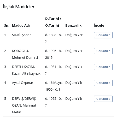
İlişkili Maddeler
D.Tarihi /
Sn.
Madde Adı
Ö.Tarihi
Benzerlik
İncele
1
SIDKÎ, Şaban
d. 1898 - ö.
Doğum Yeri
Görüntüle
?
2
KÖROĞLU,
d. 1926 - ö.
Doğum Yeri
Görüntüle
Mehmet Demirci
2015
3
DERTLİ KAZIM,
d. 1931 - ö.
Doğum Yeri
Görüntüle
Kazım Altınkaynak
?
4
Aysel Özpınar
d. 16 Mayıs
Doğum Yılı
Görüntüle
1955 - ö. ?
5
DERVİŞ/DERVİŞ
d. 1955 - ö.
Doğum Yılı
Görüntüle
OZAN, Mahmut
?
Metin