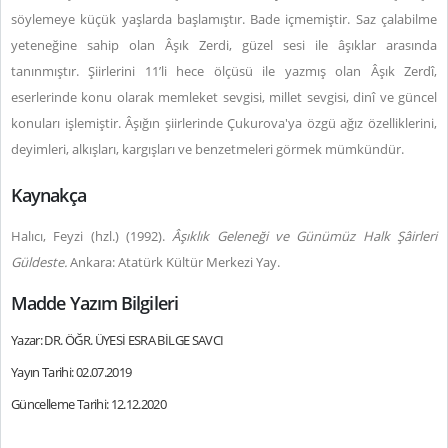
söylemeye küçük yaşlarda başlamıştır. Bade içmemiştir. Saz çalabilme
yeteneğine sahip olan Âşık Zerdi, güzel sesi ile âşıklar arasında
tanınmıştır. Şiirlerini 11’li hece ölçüsü ile yazmış olan Âşık Zerdî,
eserlerinde konu olarak memleket sevgisi, millet sevgisi, dinî ve güncel
konuları işlemiştir. Âşığın şiirlerinde Çukurova'ya özgü ağız özelliklerini,
deyimleri, alkışları, kargışları ve benzetmeleri görmek mümkündür.
Kaynakça
Halıcı, Feyzi (hzl.) (1992).
Âşıklık Geleneği ve Günümüz Halk Şâirleri
Güldeste.
Ankara: Atatürk Kültür Merkezi Yay.
Madde Yazım Bilgileri
Yazar: DR. ÖĞR. ÜYESİ ESRA BİLGE SAVCI
Yayın Tarihi: 02.07.2019
Güncelleme Tarihi: 12.12.2020