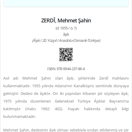
ZERDÎ, Mehmet Şahin
(d. 1955 / ö. ?)
âşık
(Âşık / 20. Yüzyıl / Anadolu-Osmanlı-Türkiye)
ISBN: 978-9944-237-86-4
Asıl adı Mehmet Şahin olan âşık, şiirlerinde Zerdî mahlasını
kullanmaktadır. 1955 yılında Adana’nın Kanalköprü semtinde dünyaya
gelmiştir. Dedesi de âşıktır. On iki yaşından itibaren şiir söyleyen âşık,
1975 yılında düzenlenen Geleneksel Türkiye Âşıklar Bayramı’na
katılmıştır (Halıcı 1992: 402). Hayatı hakkında detaylı bilgi
bulunmamaktadır.
Mehmet Şahin, dedesinin âşık olması sebebiyle ondan etkilenmiş ve şiir