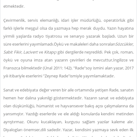
etmektedir.
Çevirmenlik, servis elemanlığı, idari işler müdürlüğü, operatörlük gibi
farklı işlerle meşgul olsa da yazmaya hep merak duydu. Yazın hayatına
yirmili yaşlarda radyo tiyatrosu ve senaryo yazarak başladı. Uzun bir
süre eserlerini yayımlamadı.Öykü ve makaleleri daha sonraları
Sözcükler,
Sabit Fikir, Lacivert
ve
Kitapçı
gibi dergilerde neşredildi. Pek çok, roman,
öykü ve oyuna imza atan yazarın çevirileri de mevcuttur,İngilizce ve
Fransızca bilmektedir (Ünal 2011: 142). "Rade"soy ismini alan yazar, 2017
yılı itibariyle eserlerini "Zeynep Rade"ismiyle yayımlamaktadır.
Sanat ve edebiyata değer veren bir aile ortamında yetişen Rade, sanatın
hemen her dalına yakınilgi göstermektedir. Yazarın sanat ve edebiyata
olan düşkünlüğü, hümanist ve hayvansever bakış açısı çalışmalarına da
yansımıştır. Yazdığı eserlerde ve ele aldığı konularda kendini metinden
ayrıştırmaz. Okuru kucaklayan, kurgusu sağlam yazılar kaleme alır.
Diyalogları önemser,dili sadedir. Yazar, kendisini yazmaya sevk eden ilk