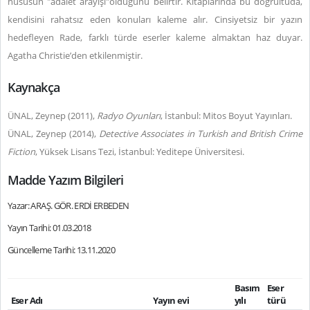
hususun "adalet arayışı"olduğunu belirtir. Kitaplarında bu doğrultuda,
kendisini rahatsız eden konuları kaleme alır. Cinsiyetsiz bir yazın
hedefleyen Rade, farklı türde eserler kaleme almaktan haz duyar.
Agatha Christie’den etkilenmiştir.
Kaynakça
ÜNAL, Zeynep (2011),
Radyo Oyunları
, İstanbul: Mitos Boyut Yayınları.
ÜNAL, Zeynep (2014),
Detective Associates in Turkish and British Crime
Fiction
, Yüksek Lisans Tezi, İstanbul: Yeditepe Üniversitesi.
Madde Yazım Bilgileri
Yazar: ARAŞ. GÖR. ERDİ ERBEDEN
Yayın Tarihi: 01.03.2018
Güncelleme Tarihi: 13.11.2020
Basım
Eser
Eser Adı
Yayın evi
yılı
türü