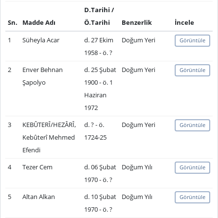
D.Tarihi /
Sn.
Madde Adı
Ö.Tarihi
Benzerlik
İncele
1
Süheyla Acar
d. 27 Ekim
Doğum Yeri
Görüntüle
1958 - ö. ?
2
Enver Behnan
d. 25 Şubat
Doğum Yeri
Görüntüle
Şapolyo
1900 - ö. 1
Haziran
1972
3
KEBÛTERÎ/HEZÂRÎ,
d. ? - ö.
Doğum Yeri
Görüntüle
Kebûterî Mehmed
1724-25
Efendi
4
Tezer Cem
d. 06 Şubat
Doğum Yılı
Görüntüle
1970 - ö. ?
5
Altan Alkan
d. 10 Şubat
Doğum Yılı
Görüntüle
1970 - ö. ?