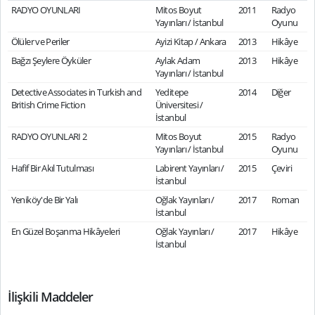
RADYO OYUNLARI
Mitos Boyut
2011
Radyo
Yayınları / İstanbul
Oyunu
Ölüler ve Periler
Ayizi Kitap / Ankara
2013
Hikâye
Bağzı Şeylere Öyküler
Aylak Adam
2013
Hikâye
Yayınları / İstanbul
Detective Associates in Turkish and
Yeditepe
2014
Diğer
British Crime Fiction
Üniversitesi /
İstanbul
RADYO OYUNLARI 2
Mitos Boyut
2015
Radyo
Yayınları / İstanbul
Oyunu
Hafif Bir Akıl Tutulması
Labirent Yayınları /
2015
Çeviri
İstanbul
Yeniköy'de Bir Yalı
Oğlak Yayınları /
2017
Roman
İstanbul
En Güzel Boşanma Hikâyeleri
Oğlak Yayınları /
2017
Hikâye
İstanbul
İlişkili Maddeler