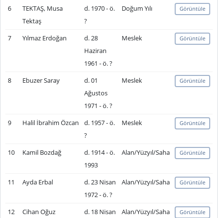
6
TEKTAŞ, Musa
d. 1970 - ö.
Doğum Yılı
Görüntüle
Tektaş
?
7
Yılmaz Erdoğan
d. 28
Meslek
Görüntüle
Haziran
1961 - ö. ?
8
Ebuzer Saray
d. 01
Meslek
Görüntüle
Ağustos
1971 - ö. ?
9
Halil İbrahim Özcan
d. 1957 - ö.
Meslek
Görüntüle
?
10
Kamil Bozdağ
d. 1914 - ö.
Alan/Yüzyıl/Saha
Görüntüle
1993
11
Ayda Erbal
d. 23 Nisan
Alan/Yüzyıl/Saha
Görüntüle
1972 - ö. ?
12
Cihan Oğuz
d. 18 Nisan
Alan/Yüzyıl/Saha
Görüntüle