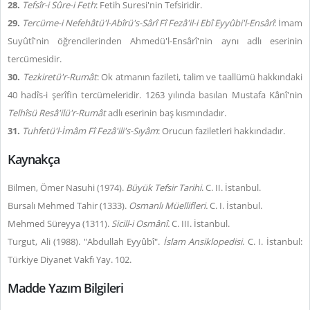
28.
Tefsîr-i Sûre-i Feth
: Fetih Suresi'nin Tefsiridir.
29.
Tercüme-i Nefehâtü'l-Abîrü's-Sârî Fî Fezâ'il-i Ebî Eyyûbi'l-Ensârî
: İmam
Suyûtî'nin öğrencilerinden Ahmedü'l-Ensârî'nin aynı adlı eserinin
tercümesidir.
30.
Tezkiretü'r-Rumât
: Ok atmanın fazileti, talim ve taallümü hakkındaki
40 hadîs-i şerîfin tercümeleridir. 1263 yılında basılan Mustafa Kânî'nin
Telhîsü Resâ'ilü'r-Rumât
adlı eserinin baş kısmındadır.
31.
Tuhfetü'l-İmâm Fî Fezâ'ili's-Sıyâm
: Orucun faziletleri hakkındadır.
Kaynakça
Bilmen, Ömer Nasuhi (1974).
Büyük Tefsir Tarihi
. C. II. İstanbul.
Bursalı Mehmed Tahir (1333).
Osmanlı Müellifleri.
C. I. İstanbul.
Mehmed Süreyya (1311).
Sicill-i Osmânî.
C. III. İstanbul.
Turgut, Ali (1988). "Abdullah Eyyûbî".
İslam Ansiklopedisi
. C. I. İstanbul:
Türkiye Diyanet Vakfı Yay. 102.
Madde Yazım Bilgileri