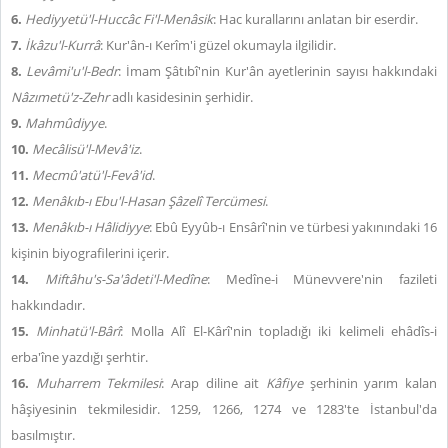
6.
Hediyyetü'l-Huccâc Fi'l-Menâsik
: Hac kurallarını anlatan bir eserdir.
7.
İkâzu'l-Kurrâ
: Kur'ân-ı Kerîm'i güzel okumayla ilgilidir.
8.
Levâmi'u'l-Bedr
: İmam Şâtıbî'nin Kur'ân ayetlerinin sayısı hakkındaki
Nâzımetü'z-Zehr
adlı kasidesinin şerhidir.
9.
Mahmûdiyye
.
10.
Mecâlisü'l-Mevâ'iz
.
11.
Mecmû'atü'l-Fevâ'id
.
12.
Menâkıb-ı Ebu'l-Hasan Şâzelî Tercümesi
.
13.
Menâkıb-ı Hâlidiyye
: Ebû Eyyûb-ı Ensârî'nin ve türbesi yakınındaki 16
kişinin biyografilerini içerir.
14.
Miftâhu's-Sa'âdeti'l-Medîne
: Medîne-i Münevvere'nin fazileti
hakkındadır.
15.
Minhatü'l-Bârî
: Molla Alî El-Kârî'nin topladığı iki kelimeli ehâdîs-i
erba'îne yazdığı şerhtir.
16.
Muharrem Tekmilesi
: Arap diline ait
Kâfiye
şerhinin yarım kalan
hâşiyesinin tekmilesidir. 1259, 1266, 1274 ve 1283'te İstanbul'da
basılmıştır.