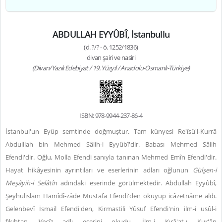
ABDULLAH EYYÛBÎ, İstanbullu
(d. ?/? - ö. 1252/1836)
divan şairi ve nasiri
(Divan/Yazılı Edebiyat / 19. Yüzyıl / Anadolu-Osmanlı-Türkiye)
ISBN: 978-9944-237-86-4
İstanbul'un Eyüp semtinde doğmuştur. Tam künyesi Re'îsü'l-Kurrâ
Abdulllah bin Mehmed Sâlih-i Eyyûbî'dir. Babası Mehmed Sâlih
Efendi'dir. Oğlu, Molla Efendi sanıyla tanınan Mehmed Emîn Efendi'dir.
Hayat hikâyesinin ayrıntıları ve eserlerinin adları oğlunun
Gülşen-i
Meşâyih-i Selâtîn
adındaki eserinde görülmektedir. Abdullah Eyyûbî,
Şeyhülislam Hamîdî-zâde Mustafa Efendi'den okuyup icâzetnâme aldı.
Gelenbevî İsmail Efendi'den, Kirmastili Yûsuf Efendi'nin ilm-i usûl-i
fıkıhtan
Vecîz
adlı eserini okudu. İlm-i Kırâ'at-ı Kur'ân