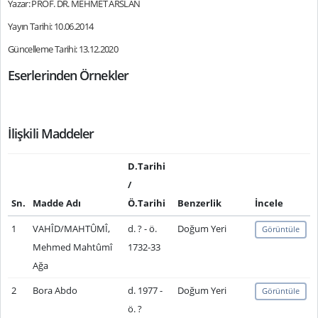
Yazar: PROF. DR. MEHMET ARSLAN
Yayın Tarihi: 10.06.2014
Güncelleme Tarihi: 13.12.2020
Eserlerinden Örnekler
İlişkili Maddeler
D.Tarihi
/
Sn.
Madde Adı
Ö.Tarihi
Benzerlik
İncele
1
VAHÎD/MAHTÛMÎ,
d. ? - ö.
Doğum Yeri
Görüntüle
Mehmed Mahtûmî
1732-33
Ağa
2
Bora Abdo
d. 1977 -
Doğum Yeri
Görüntüle
ö. ?