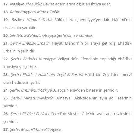
17.
Nasâyihu'l-Mülûk
: Devlet adamlarına öğütleri ihtiva eder.
18.
Rahmâniyyetü Mine't-Tefsîr
.
19.
Risâle-i Hâdimî Şerhi
: Sülûk-i Nakşbendiyye'ye dair Hâdimî'nin
risalesinin şerhidir.
20.
Silsiletü'z-Zeheb'in Arapça Şerhi'nin Tercümesi
.
21.
Şerh-i Ehâdîs-i Erba'în
: Hayâtî Efendi'nin bir araya getirdiği Ehâdîs-i
Erba'în'in şerhidir.
22.
Şerh-i Ehâdîs-i Kudsiyye
: Veliyyüddîn Efendi'nin topladığı ehâdîs-i
kudsiyyeye şerhtir.
23.
Şerh-i Ehâdîs-i Hâlid bin Zeyd El-Ensârî
: Hâlid bin Zeyd'den mervî
olan hadislerin şerhi.
24.
Şerh-i İmtihânu'l-Ezkiyâ
: Arapça Nahiv'den bir eserin şerhidir.
25.
Şerh-i Mir'âtu'n-Nâzırîn
: Amasyalı Âkif-zâde'nin aynı adlı eserinin
şerhidir.
26.
Şerh-i Risâle-i Fezâ'il-i Cemâ'at
: Mestci-zâde'nin aynı adlı risalesinin
şerhidir.
27.
Şerh-i Mîzâni'l-Kurrâ'i'l-Aşere
.