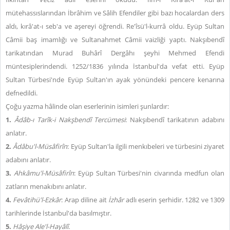
mütehassıslarından İbrâhim ve Sâlih Efendiler gibi bazı hocalardan ders
aldı, kırâ'at-ı seb'a ve aşereyi öğrendi. Re'îsü'l-kurrâ oldu. Eyüp Sultan
Câmii baş imamlığı ve Sultanahmet Câmii vaizliği yaptı. Nakşıbendî
tarikatından Murad Buhârî Dergâhı şeyhi Mehmed Efendi
müntesiplerindendi. 1252/1836 yılında İstanbul'da vefat etti. Eyüp
Sultan Türbesi'nde Eyüp Sultan'ın ayak yönündeki pencere kenarına
defnedildi.
Çoğu yazma hâlinde olan eserlerinin isimleri şunlardır:
1.
Âdâb-ı Tarîk-i Nakşbendî Tercümesi
: Nakşıbendî tarikatının adabını
anlatır.
2.
Âdâbu'l-Müsâfirîn
: Eyüp Sultan'la ilgili menkıbeleri ve türbesini ziyaret
adabını anlatır.
3.
Ahkâmu'l-Müsâfirîn
: Eyüp Sultan Türbesi'nin civarında medfun olan
zatların menakıbını anlatır.
4.
Fevâtihü'l-Ezkâr
: Arap diline ait
İzhâr
adlı eserin şerhidir. 1282 ve 1309
tarihlerinde İstanbul'da basılmıştır.
5.
Hâşiye Ale'l-Hayâlî
.