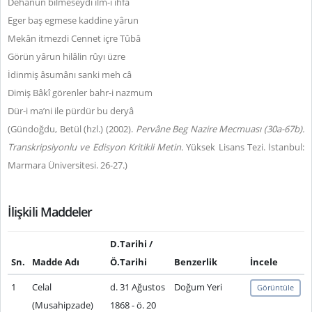
Dehânun bilmeseydi ilm-i ihfâ
Eger baş egmese kaddine yârun
Mekân itmezdi Cennet içre Tûbâ
Görün yârun hilâlin rûyı üzre
İdinmiş âsumânı sanki meh câ
Dimiş Bâkî görenler bahr-i nazmum
Dür-i ma’ni ile pürdür bu deryâ
(Gündoğdu, Betül (hzl.) (2002).
Pervâne Beg Nazire Mecmuası (30a-67b).
Transkripsiyonlu ve Edisyon Kritikli Metin.
Yüksek Lisans Tezi. İstanbul:
Marmara Üniversitesi. 26-27.)
İlişkili Maddeler
D.Tarihi /
Sn.
Madde Adı
Ö.Tarihi
Benzerlik
İncele
1
Celal
d. 31 Ağustos
Doğum Yeri
Görüntüle
(Musahipzade)
1868 - ö. 20