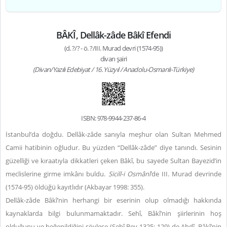
BÂKÎ, Dellâk-zâde Bâkî Efendi
(d. ?/? - ö. ?/III. Murad devri (1574-95))
divan şairi
(Divan/Yazılı Edebiyat / 16. Yüzyıl / Anadolu-Osmanlı-Türkiye)
ISBN: 978-9944-237-86-4
İstanbul’da doğdu. Dellâk-zâde sanıyla meşhur olan Sultan Mehmed
Camii hatibinin oğludur. Bu yüzden “Dellâk-zâde” diye tanındı. Sesinin
güzelliği ve kıraatıyla dikkatleri çeken Bâkî, bu sayede Sultan Bayezid’in
meclislerine girme imkânı buldu.
Sicill-i Osmânî
’de III. Murad devrinde
(1574-95) öldüğü kayıtlıdır (Akbayar 1998: 355).
Dellâk-zâde Bâkî’nin herhangi bir eserinin olup olmadığı hakkında
kaynaklarda bilgi bulunmamaktadır. Sehî, Bâkî’nin şiirlerinin hoş
olduğunu ve beğenildiğini söylese (Sehî Bey 1325: 129) de Ahdî, Bâkî’nin