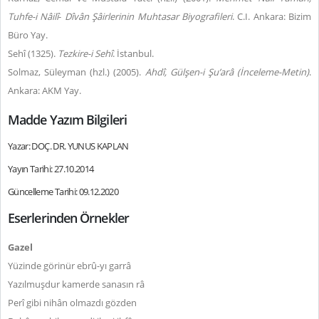
Tuhfe-i Nâilî
-
Dîvân Şâirlerinin Muhtasar Biyografileri
. C.I. Ankara: Bizim
Büro Yay.
Sehî (1325).
Tezkire-i Sehî
. İstanbul.
Solmaz, Süleyman (hzl.) (2005).
Ahdî, Gül
ş
en-i
Ş
u’arâ
(İnceleme-Metin)
.
Ankara: AKM Yay.
Madde Yazım Bilgileri
Yazar: DOÇ. DR. YUNUS KAPLAN
Yayın Tarihi: 27.10.2014
Güncelleme Tarihi: 09.12.2020
Eserlerinden Örnekler
Gazel
Yüzinde görinür ebrû-yı garrâ
Yazılmuşdur kamerde sanasın râ
Perî gibi nihân olmazdı gözden