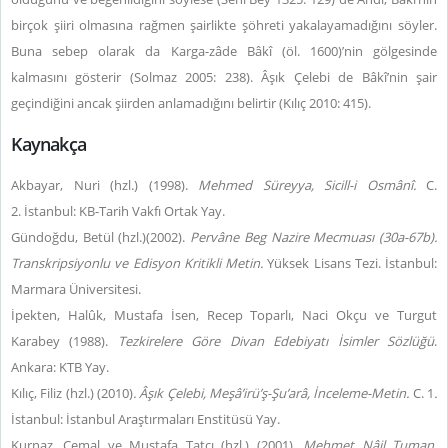
birçok şiiri olmasına rağmen şairlikte şöhreti yakalayamadığını söyler.
Buna sebep olarak da Karga-zâde Bâkî (öl. 1600)’nin gölgesinde
kalmasını gösterir (Solmaz 2005: 238). Âşık Çelebi de Bâkî’nin şair
geçindiğini ancak şiirden anlamadığını belirtir (Kılıç 2010: 415).
Kaynakça
Akbayar, Nuri (hzl.) (1998).
Mehmed Süreyya,
Sicill-i Osmânî.
C.
2. İstanbul: KB-Tarih Vakfı Ortak Yay.
Gündoğdu, Betül (hzl.)(2002).
Pervâne Beg Nazire Mecmuası (30a-67b).
Transkripsiyonlu ve Edisyon Kritikli Metin
.
Yüksek Lisans Tezi. İstanbul:
Marmara Üniversitesi.
İpekten, Halûk, Mustafa İsen, Recep Toparlı, Naci Okçu ve Turgut
Karabey (1988).
Tezkirelere Göre Divan Edebiyatı İsimler Sözlüğü
.
Ankara: KTB Yay.
Kılıç, Filiz (hzl.) (2010)
. Âşık Çelebi, Meşâ
’irü’ş-Şu’arâ, İnceleme-Metin.
C. 1
.
İstanbul: İstanbul Araştırmaları Enstitüsü Yay.
Kurnaz, Cemal ve Mustafa Tatcı (hzl.) (2001).
Mehmet
Nâil Tuman,