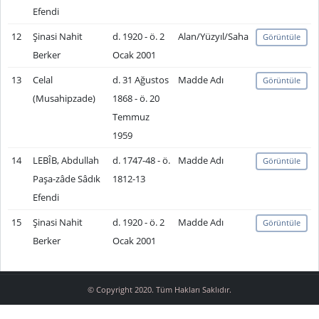
Efendi
12
Şinasi Nahit
d. 1920 - ö. 2
Alan/Yüzyıl/Saha
Görüntüle
Berker
Ocak 2001
13
Celal
d. 31 Ağustos
Madde Adı
Görüntüle
(Musahipzade)
1868 - ö. 20
Temmuz
1959
14
LEBÎB, Abdullah
d. 1747-48 - ö.
Madde Adı
Görüntüle
Paşa-zâde Sâdık
1812-13
Efendi
15
Şinasi Nahit
d. 1920 - ö. 2
Madde Adı
Görüntüle
Berker
Ocak 2001
© Copyright 2020. Tüm Hakları Saklıdır.