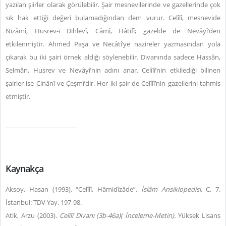
yazılan şiirler olarak görülebilir. Şair mesnevilerinde ve gazellerinde çok
sık hak ettiği değeri bulamadığından dem vurur.
Celîlî, mesnevide
Nizâmî, Husrev-i Dihlevî, Câmî, Hâtifî; gazelde de Nevâyî’den
etkilenmiştir. Ahmed Paşa ve Necâtî’ye nazireler yazmasından yola
çıkarak bu iki şairi örnek aldığı söylenebilir. Divanında sadece Hassân,
Selmân, Husrev ve Nevâyî’nin adını anar. Celîlî’nin etkilediği bilinen
şairler ise Cinânî ve Çeşmî’dir. Her iki şair de Celîlî’nin gazellerini tahmis
etmiştir.
Kaynakça
Aksoy, Hasan (1993). “Celîlî, Hâmidîzâde”.
İslâm Ansiklopedisi
. C. 7.
İstanbul: TDV Yay. 197-98.
Atik, Arzu (2003).
Celîlî Divanı (3b-46a)( İnceleme-Metin).
Yüksek Lisans