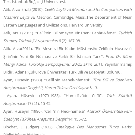
Tezi. İstanbul: Boğaziçi Üniversitesi.
Atik, Arzu (hzl.) (2010).
Celili's Leylâ vü Mecnûn and Its Comparison with
Nizami's Leylâ vü Mecnûn.
Cambridge, Mass.:The Department of Near
Eastern Languages and Civilizations, Harvard University.
Atik, Arzu (2011). “Celîlî’nin Bilinmeyen Bir Eseri: Bahâr-Nâme”.
Turkish
Studies, Türkolo
j
i Araştırmaları
6 (2): 187-98.
Atik, Arzu(2011). “Bir Mesnevi-Bir Kadın Müstensih: Celîlî’nin Husrev ü
Şirin’inin Yeni Bir Nüshası ve Farklı Bir İstinsah Tarzı”.
Prof. Dr. Mine
Mengi Adına Türkoloji Sempozyumu 20-22 Ekim 2011
. Yayınlanmamış
Bildiri. Adana: Çukurova Üniversitesi Türk Dili ve Edebiyatı Bölümü.
Ayan, Hüseyin (1983). “Celîlî’nin Mehek-nâme’si”.
Türk Dili ve Edebiyatı
Araştırmaları Dergisi
II
, Harun Tolasa Özel Sayısı:
5-13.
Ayan, Hüseyin (1979-1983). “Hamidî-zâde Celîlî”.
Türk Kültürü
Araştırmaları
17 (21): 15-45.
Ayan, Hüseyin (1986). “Celîlî’nin Hecr-nâme’si”
Atatürk Üniversitesi Fen-
Edebiyat Fakültesi Araştırma Dergisi
14: 155-72.
Blochet, E. (Edgar) (1932).
Catalogue Des Manuscrits Turcs.
Paris:
Bibliothéque Nationale.