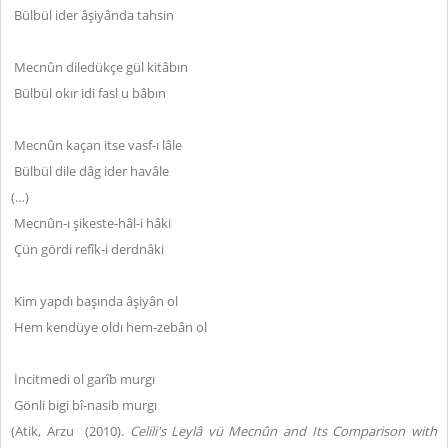
Bülbül ider âşiyânda tahsin
Mecnûn diledükçe gül kitâbın
Bülbül okır idi fasl u bâbın
Mecnûn kaçan itse vasf-ı lâle
Bülbül dile dâg ider havâle
(…)
Mecnûn-ı şikeste-hâl-i hâki
Çün gördi refîk-i derdnâki
Kim yapdı başında âşiyân ol
Hem kendüye oldı hem-zebân ol
İncitmedi ol garîb murgı
Gönli bigi bî-nasib murgı
(Atik, Arzu (2010).
Celili's Leylâ vü Mecnûn and Its Comparison with