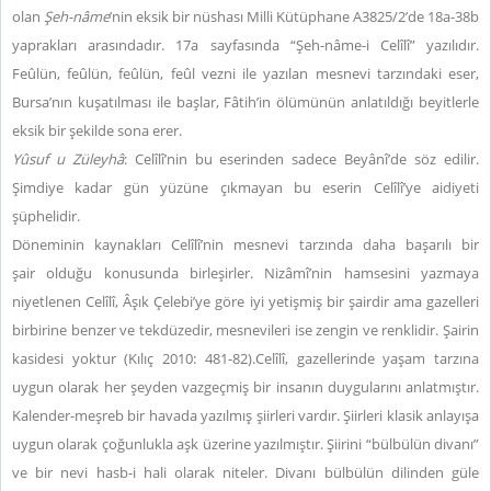
olan
Şeh-nâme
’nin eksik bir nüshası Milli Kütüphane A3825/2’de 18a-38b
yaprakları arasındadır. 17a sayfasında “Şeh-nâme-i Celîlî” yazılıdır.
Feûlün, feûlün, feûlün, feûl vezni ile yazılan mesnevi tarzındaki eser,
Bursa’nın kuşatılması ile başlar, Fâtih’in ölümünün anlatıldığı beyitlerle
eksik bir şekilde sona erer.
Yûsuf u Züleyhâ
:
Celîlî’nin bu eserinden sadece Beyânî’de söz edilir.
Şimdiye kadar gün yüzüne çıkmayan bu eserin Celîlî’ye aidiyeti
şüphelidir.
Döneminin kaynakları Celîlî’nin mesnevi tarzında daha başarılı bir
şair olduğu konusunda birleşirler. Nizâmî’nin hamsesini yazmaya
niyetlenen Celîlî, Âşık Çelebi’ye göre iyi yetişmiş bir şairdir ama gazelleri
birbirine benzer ve tekdüzedir, mesnevileri ise zengin ve renklidir. Şairin
kasidesi yoktur (Kılıç 2010: 481-82).
Celîlî, gazellerinde yaşam tarzına
uygun olarak her şeyden vazgeçmiş bir insanın duygularını anlatmıştır.
Kalender-meşreb bir havada yazılmış şiirleri vardır. Şiirleri klasik anlayışa
uygun olarak çoğunlukla aşk üzerine yazılmıştır. Şiirini “bülbülün divanı”
ve bir nevi hasb-i hali olarak niteler. Divanı bülbülün dilinden güle