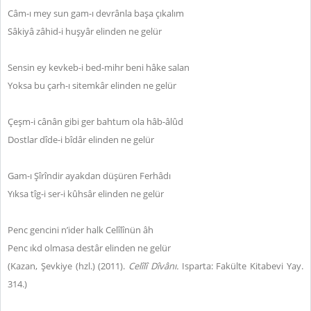
Câm-ı mey sun gam-ı devrânla başa çıkalım
Sâkiyâ zâhid-i huşyâr elinden ne gelür
Sensin ey kevkeb-i bed-mihr beni hâke salan
Yoksa bu çarh-ı sitemkâr elinden ne gelür
Çeşm-i cânân gibi ger bahtum ola hâb-âlûd
Dostlar dîde-i bîdâr elinden ne gelür
Gam-ı Şîrîndir ayakdan düşüren Ferhâdı
Yıksa tîg-i ser-i kûhsâr elinden ne gelür
Penc gencini n’ider halk Celîlînün âh
Penc ıkd olmasa destâr elinden ne gelür
(Kazan, Şevkiye (hzl.) (2011).
Celîlî Dîvânı.
Isparta: Fakülte Kitabevi Yay.
314.
)