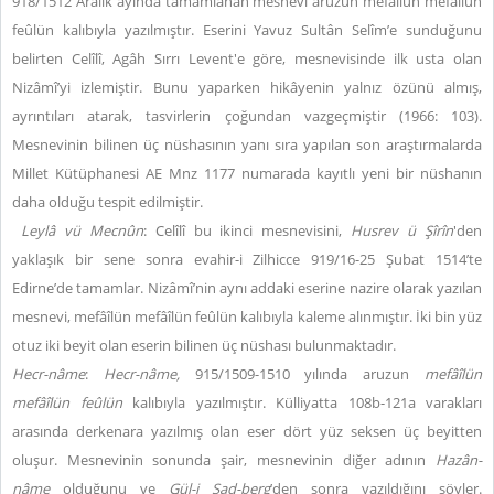
918/1512 Aralık ayında tamamlanan mesnevi aruzun mefâîlün mefâîlün
feûlün kalıbıyla yazılmıştır. Eserini Yavuz Sultân Selîm’e sunduğunu
belirten Celîlî, Agâh Sırrı Levent'e göre, mesnevisinde ilk usta olan
Nizâmî’yi izlemiştir. Bunu yaparken hikâyenin yalnız özünü almış,
ayrıntıları atarak, tasvirlerin çoğundan vazgeçmiştir (1966: 103).
Mesnevinin bilinen üç nüshasının yanı sıra yapılan son araştırmalarda
Millet Kütüphanesi AE Mnz 1177 numarada kayıtlı yeni bir nüshanın
daha olduğu tespit edilmiştir.
Leylâ vü Mecnûn
:
Celîlî bu ikinci mesnevisini,
Husrev ü Ş
îr
în
'den
yaklaşık bir sene sonra evahir-i Zilhicce 919/16-25 Şubat 1514’te
Edirne’de tamamlar. Nizâmî’nin aynı addaki eserine nazire olarak yazılan
mesnevi, mefâîlün mefâîlün feûlün kalıbıyla kaleme alınmıştır. İki bin yüz
otuz iki beyit olan eserin bilinen üç nüshası bulunmaktadır.
Hecr-nâme
:
Hecr-nâme
,
915/1509-1510 yılında aruzun
mefâîlün
mefâîlün
feûlün
kalıbıyla yazılmıştır. Külliyatta 108b-121a varakları
arasında derkenara yazılmış olan eser dört yüz seksen üç beyitten
oluşur. Mesnevinin sonunda şair, mesnevinin diğer adının
Haz
ân-
nâme
olduğunu ve
Gül-i Sad-berg
’den sonra yazıldığını söyler.