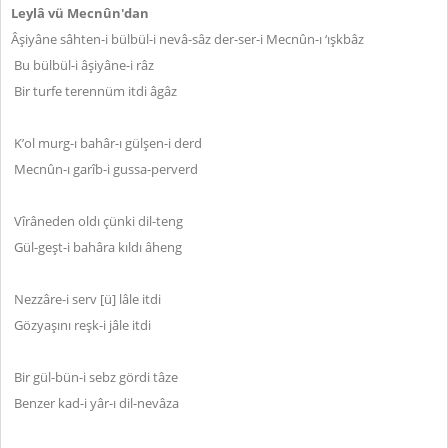
Leylâ vü Mecnûn'dan
Âşiyâne sâhten-i bülbül-i nevâ-sâz der-ser-i Mecnûn-ı ‘ışkbâz
Bu bülbül-i âşiyâne-i râz
Bir turfe terennüm itdi âgâz
K’ol murg-ı bahâr-ı gülşen-i derd
Mecnûn-ı garîb-i gussa-perverd
Vîrâneden oldı çünki dil-teng
Gül-geşt-i bahâra kıldı âheng
Nezzâre-i serv [ü] lâle itdi
Gözyaşını reşk-i jâle itdi
Bir gül-bün-i sebz gördi tâze
Benzer kad-i yâr-ı dil-nevâza