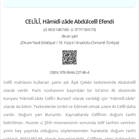
CELÎLÎ, Hâmidî-zâde Abdülcelîl Efendi
(d. 893/1487-88 - ö. 977/1569-70)
divan şairi
(Divan/Yazılı Edebiyat / 16. Yüzyıl / Anadolu-Osmanlı-Türkiye)
ISBN: 978-9944-237-86-4
Celîlî mahlasını kullanan şairin adı Âşık Çelebi tezkiresinde Abdülcelîl
olarak verilir. Paris nüshasının başındaki bir kıt’anın ilk dizesinde
künyesi ‘Hâmidî-zâde Celîlî-i Bursevî’ olarak verildiği için “Hâmidî-zâde”
olarak da bilinir. Tezkirelerde İznikli ve Edirneli olmak üzere iki Celîlî daha
vardır.
Doğum yeri Bursa’dır. Kaynaklarda Celîlî’nin doğum tarihi
belirtilmez.
Husrev ü Ş
îr
în
mesnevisinin sonunda telif tarihini verirken
yirmi beş yaşında olduğunu söylemesinden hareketle doğum tarihi
yaklaşık 893/1487-88 olarak hesaplanabilir. Celîlî’nin ailesi hakkındaki