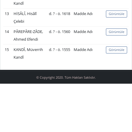
Kandî
13
HİSÂLÎ, Hisâlî
d. ? - ö. 1618
Madde Adı
Görüntüle
Çelebi
14
PÂREPÂRE-ZÂDE,
d. ? - ö. 1560
Madde Adı
Görüntüle
Ahmed Efendi
15
KANDÎ, Müverrih
d. ? - ö. 1555
Madde Adı
Görüntüle
Kandî
© Copyright 2020. Tüm Hakları Saklıdır.