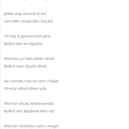
Jûlîde olup dururdı ol mû
San nâfe-i müşknâb-ı hoş-bû
Ol mûy ki görmemişdi şâne
Bülbül ider anı âşiyâne
Mecnûnı çü hem-zebân idindi
Bülbül saçın âşiyân idindi
Ne zahmet-i has ne cem‘-i hâşâk
Ol mûyı idindi hâne-i pâk
Mecnûn olıcak terâne-perdâz
Bülbül olur âşiyânda dem-sâz
Mecnûn okıdukça nazm-ı rengin