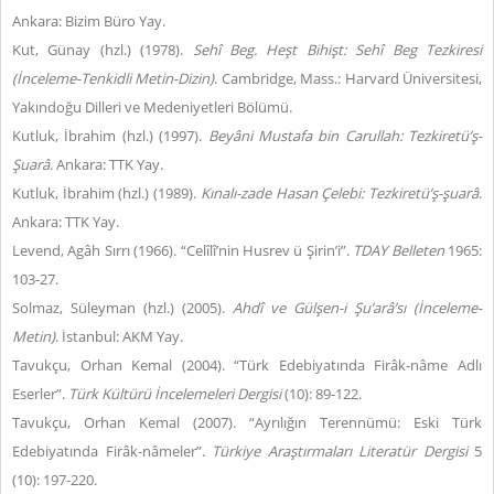
Ankara: Bizim Büro Yay.
Kut, Günay (hzl.) (1978).
Sehî Beg. Heşt Bihişt: Sehî Beg Tezkiresi
(İnceleme-Tenkidli Metin-Dizin)
. Cambridge, Mass.: Harvard Üniversitesi,
Yakındoğu Dilleri ve Medeniyetleri Bölümü.
Kutluk, İbrahim (hzl.) (1997).
Beyâni Mustafa
bin
Carullah: Tezkiretü’ş-
Ş
uarâ
. Ankara: TTK Yay.
Kutluk, İbrahim (hzl.) (1989).
Kınalı-zade Hasan Çelebi: Tezkiretü’ş-
ş
uarâ
.
Ankara: TTK Yay.
Levend, Agâh Sırrı (1966). “Celîlî’nin Husrev ü Şirin’i”.
TDAY Belleten
1965:
103-27.
Solmaz, Süleyman (hzl.) (2005).
Ahdî ve Gülşen-i Şu’arâ’sı (İnceleme-
Metin)
. İstanbul: AKM Yay.
Tavukçu, Orhan Kemal (2004). “Türk Edebiyatında Firâk-nâme Adlı
Eserler”.
Türk Kültürü İncelemeleri Dergisi
(10): 89-122.
Tavukçu, Orhan Kemal (2007). “Ayrılığın Terennümü: Eski Türk
Edebiyatında Firâk-nâmeler”.
Türkiye Araştırmaları Literatür Dergisi
5
(10): 197-220.