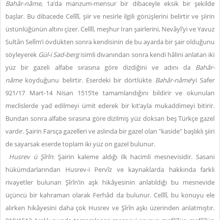
Bah
âr-n
âme
, 1a’da manzum-mensur bir dibaceyle eksik bir şekilde
başlar. Bu dibacede Celîlî, şiir ve nesirle ilgili görüşlerini belirtir ve şiirin
üstünlüğünün altını çizer. Celîlî, meşhur İran şairlerini, Nevâyî’yi ve Yavuz
Sultân Selîm’i övdükten sonra kendisinin de bu ayarda bir şair olduğunu
söyleyerek
Gül-i Sad-berg
isimli divanından sonra kendi hâlini anlatan iki
yüz bir gazeli alfabe sırasına göre dizdiğini ve adını da
Bah
âr-
nâme
koyduğunu belirtir. Eserdeki bir dörtlükte
Bah
âr-n
âme
’yi Safer
921/17 Mart-14 Nisan 1515’te tamamlandığını bildirir ve okunulan
meclislerde yad edilmeyi ümit ederek bir kıt‘ayla mukaddimeyi bitirir.
Bundan sonra alfabe sırasına göre dizilmiş yüz doksan beş Türkçe gazel
vardır. Şairin Farsça gazelleri ve aslında bir gazel olan "kaside" başlıklı şiiri
de sayarsak eserde toplam iki yüz on gazel bulunur.
Husrev ü Şîrîn
:
Şairin kaleme aldığı ilk hacimli mesnevisidir. Sasani
hükümdarlarından Husrev-i Pervîz ve kaynaklarda hakkında farklı
rivayetler bulunan Şîrîn’in aşk hikâyesinin anlatıldığı bu mesnevide
üçüncü bir kahraman olarak Ferhâd da bulunur. Celîlî, bu konuyu ele
alırken hikâyesini daha çok Husrev ve Şîrîn aşkı üzerinden anlatmıştır.