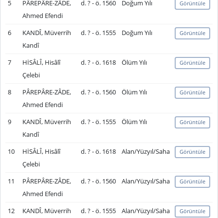
5
PÂREPÂRE-ZÂDE,
d. ? - ö. 1560
Doğum Yılı
Görüntüle
Ahmed Efendi
6
KANDÎ, Müverrih
d. ? - ö. 1555
Doğum Yılı
Görüntüle
Kandî
7
HİSÂLÎ, Hisâlî
d. ? - ö. 1618
Ölüm Yılı
Görüntüle
Çelebi
8
PÂREPÂRE-ZÂDE,
d. ? - ö. 1560
Ölüm Yılı
Görüntüle
Ahmed Efendi
9
KANDÎ, Müverrih
d. ? - ö. 1555
Ölüm Yılı
Görüntüle
Kandî
10
HİSÂLÎ, Hisâlî
d. ? - ö. 1618
Alan/Yüzyıl/Saha
Görüntüle
Çelebi
11
PÂREPÂRE-ZÂDE,
d. ? - ö. 1560
Alan/Yüzyıl/Saha
Görüntüle
Ahmed Efendi
12
KANDÎ, Müverrih
d. ? - ö. 1555
Alan/Yüzyıl/Saha
Görüntüle