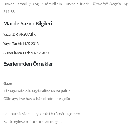
Ünver, İsmail (1974). “Hâmidî’nin Türkçe Şiirleri”.
Türkoloji Dergisi
(6):
214-33.
Madde Yazım Bilgileri
Yazar: DR. ARZU ATİK
Yayın Tarihi: 14.07.2013
Güncelleme Tarihi: 09.12.2020
Eserlerinden Örnekler
Gazel
Yâr eger yâd ola agyâr elinden ne gelür
Güle ayş irse has u hâr elinden ne gelür
Sen hümâ-şîvesin ey kebk-i hırâmân-ı çemen
Fâhte eylese reftâr elinden ne gelür