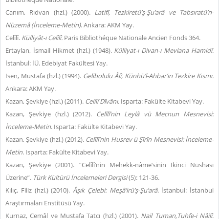
Canım, Rıdvan (hzl.) (2000).
Latifî, Tezkiretü’ş-Şu’arâ ve Tabsıratü’n-
Nüzemâ (İnceleme-Metin)
. Ankara: AKM Yay.
Celîlî.
Külliyât-ı Celîlî.
Paris Bibliothéque Nationale Ancien Fonds 364.
Ertaylan, İsmail Hikmet (hzl.) (1948).
Külliyat-ı Divan-ı Mevlana Hamidî
.
İstanbul: İÜ. Edebiyat Fakültesi Yay.
İsen, Mustafa (hzl.) (1994).
Gelibolulu Âlî, Künhü’l-Ahbar’ın Tezkire Kısmı.
Ankara: AKM Yay.
Kazan, Şevkiye (hzl.) (2011).
Celîlî Dîvânı.
Isparta: Fakülte Kitabevi Yay.
Kazan, Şevkiye (hzl.) (2012).
Celîlî’nin
Leylâ vü Mecnun
Mesnevisi:
İnceleme-Metin
. Isparta: Fakülte Kitabevi Yay.
Kazan, Şevkiye (hzl.) (2012).
Celîlî’nin Husrev ü Şîrîn Mesnevisi: İnceleme-
Metin
. Isparta: Fakülte Kitabevi Yay.
Kazan, Şevkiye (2001). “Celîlî’nin Mehekk-nâme’sinin İkinci Nüshası
Üzerine”.
Türk Kültürü İncelemeleri Dergisi
(5): 121-36.
Kılıç, Filiz (hzl.) (2010).
Âşık Çelebi
:
Meşâ’irü’ş-Şu’arâ
. İstanbul: İstanbul
Araştırmaları Enstitüsü Yay.
Kurnaz, Cemâl ve Mustafa Tatcı (hzl.) (2001).
Nail Tuman,
Tuhfe-i Nâilî
.