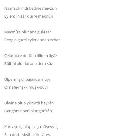
Nazm okır idi bedîhe mevzûn
Eylerdi nisâr dürr-i meknûn
Mecmû‘a olur ana gül-i ter
Rengin gazel eyler andan ezber
Çekdükçe derûn-ı dilden âgâz
Bülbül olur idi ana dem-sâz
Ülpermişidi başında mûyı
Ol nâfe-i ‘ışk-ı müşk-bûyı
Dîvâne olup yürürdi hayrân
Ger görse perî olur gürîzân
Karcaşmış olup saçı müşevveş
San dûd-ı siyâh-ı âh-ı âteş