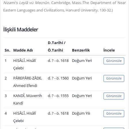
Nizami's Leylâ vü Mecnûn.
Cambridge, Mass.:The Department of Near
Eastern Languages and Civilizations, Harvard University.
130-32.)
İlişkili Maddeler
D.Tarihi /
Sn.
Madde Adı
Ö.Tarihi
Benzerlik
İncele
1
HİSÂLÎ, Hisâlî
d. ? - ö. 1618
Doğum Yeri
Görüntüle
Çelebi
2
PÂREPÂRE-ZÂDE,
d. ? - ö. 1560
Doğum Yeri
Görüntüle
Ahmed Efendi
3
KANDÎ, Müverrih
d. ? - ö. 1555
Doğum Yeri
Görüntüle
Kandî
4
HİSÂLÎ, Hisâlî
d. ? - ö. 1618
Doğum Yılı
Görüntüle
Çelebi