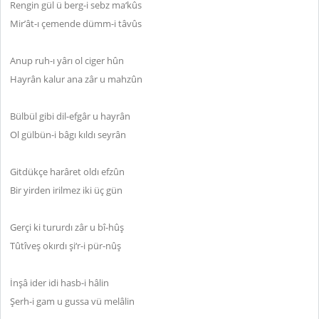
Rengin gül ü berg-i sebz ma‘kûs
Mir’ât-ı çemende dümm-i tâvûs
Anup ruh-ı yârı ol ciger hûn
Hayrân kalur ana zâr u mahzûn
Bülbül gibi dil-efgâr u hayrân
Ol gülbün-i bâgı kıldı seyrân
Gitdükçe harâret oldı efzûn
Bir yirden irilmez iki üç gün
Gerçi ki tururdı zâr u bî-hûş
Tûtîveş okırdı şi‘r-i pür-nûş
İnşâ ider idi hasb-i hâlin
Şerh-i gam u gussa vü melâlin