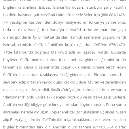
bilgilerimiz sınırlıdır. Babası, İsfahan’da doğan, İstanbul’a gelip Fâtih’in
takdirini kazanan şair Mevlânâ Hâmidî’dir. Kefe Seferi için (880-881/1475-
77) yazdığı bir kasidesinden dolayı hediye edilen iki cariye yerine biraz
tarla iki öküz istediği için Bursa’ya I. Murâd türbe ve imaretine şeyh
olarak gönderilir. İyi bir hattat da olan Hâmidî, eserlerinin çoğunu kendi
istinsah etmiştir. Celîlî, Hâmidî’nin küçük oğludur. Celîlî’nin 875/1470-
71’de İstanbul’da doğmuş Mahmûd adlı bir ağabeyi vardır.
Bursa’da
büyüyen Celîlî, medrese tahsili için İstanbul’a giderek eğitimini orada
tamamladı. Daha o zamanlarda çoğunlukla yalnız olmayı tercih eden
Celîlî’nin insanlardan uzaklaşma isteği giderek arttı. Bir süre sonra her
şeyi terk edip ortadan kaybolduğu için öldü diye, Murâdiye zevaidinden
olan altı akçe ulufesi kesildi. Kınâlı-zâde’ye göre tahsilini bitirdikten sonra
“dânişmend” oldu Sonra aklî dengesi bozuldu ve Bursa’ya gelip yerleşti.
Ahdî’nin verdiği bilgiye göre kırk yıl ortadan kaybolmuştur. Daha sonra
akrabaları nerede olduğunu öğrenerek zar zor ulufesinin üç akçesini geri
alıp Bursa’ya getirdiler.
Celîlî’nin ölüm tarihi hakkında tezkirelerde verilen
bilgiler birbirinden farklıdır. Ahdî’nin ölüm tarihini 971/1563-64 olarak