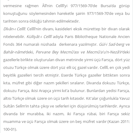
vermesine rağmen Âlî’nin Celîlî’yi 977/1569-70’de Bursa’da görüp
konuştuğunu söylemesinden hareketle şairin 977/1569-70’de veya bu
tarihten sonra öldüğü tahmin edilmektedir.
Dîvân-ı Celîlî
:
Celîlî’nin divanı, kasideleri eksik mürettep bir divan olarak
nitelenebilir.
Külliy
ât-ı Celîlî
adıyla Paris Bibliotheque Nationale Ancien
Fonds 364 numaralı nüshada derkenara yazılmıştır.
Gül-i Sad-berg
ve
Bah
âr-nâme
’deki
, Pervane Bey Mecm
û‘ası ve Mecm
û‘a'u
’n-Nezâ
’ir
’deki
gazellerle birlikte oluşturulan divan metninde yirmi üçü Farsça, dört yüz
otuzu Türkçe olmak üzere dört yüz elli üç gazel vardır. Celîlî, en çok yedi
beyitlik gazelleri tercih etmiştir. Eserde Türkçe gazeller bittikten sonra
kıta, müfret gibi diğer nazım şekilleri sıralanır. Divanda dokuzu Türkçe,
dokuzu Farsça, ikisi Arapça yirmi kıt’a bulunur. Bunlardan yedisi Farsça,
altısı Türkçe olmak üzere on üçü tarih kıtasıdır. Kıt'alar çoğunlukla Yavuz
Sultân Selîm’in tahta çıkışı ve seferleri için düşürülmüş tarihlerdir. Ayrıca
divanda bir murabba, iki nazım, iki Farsça rübai, biri Farsça sekiz
muamma ve üçü Farsça olmak üzere on beş müfret vardır (Kazan 2011:
100-01).