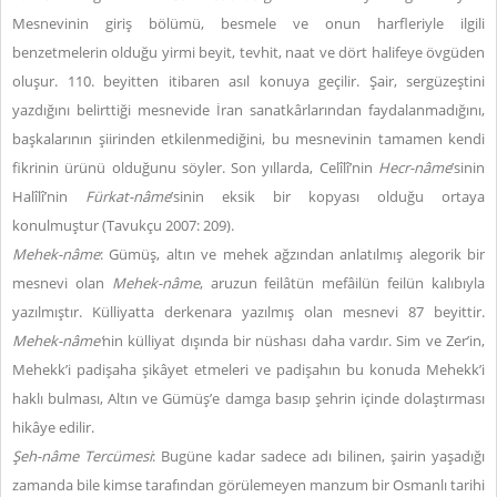
Mesnevinin giriş bölümü, besmele ve onun harfleriyle ilgili
benzetmelerin olduğu yirmi beyit, tevhit, naat ve dört halifeye övgüden
oluşur. 110. beyitten itibaren asıl konuya geçilir. Şair, sergüzeştini
yazdığını belirttiği mesnevide İran sanatkârlarından faydalanmadığını,
başkalarının şiirinden etkilenmediğini, bu mesnevinin tamamen kendi
fikrinin ürünü olduğunu söyler. Son yıllarda, Celîlî’nin
Hecr-nâme
’sinin
Halîlî’nin
Fürkat-nâme
’sinin eksik bir kopyası olduğu ortaya
konulmuştur (Tavukçu 2007: 209).
Mehek-nâme
:
Gümüş, altın ve mehek ağzından anlatılmış alegorik bir
mesnevi olan
Mehek-nâme
, aruzun feilâtün mefâilün feilün kalıbıyla
yazılmıştır. Külliyatta derkenara yazılmış olan mesnevi 87 beyittir.
Mehek-nâme
’
nin külliyat dışında bir nüshası daha vardır. Sim ve Zer’in,
Mehekk’i padişaha şikâyet etmeleri ve padişahın bu konuda Mehekk’i
haklı bulması, Altın ve Gümüş’e damga basıp şehrin içinde dolaştırması
hikâye edilir.
Şeh-nâme Tercümesi
:
Bugüne kadar sadece adı bilinen, şairin yaşadığı
zamanda bile kimse tarafından görülemeyen manzum bir Osmanlı tarihi