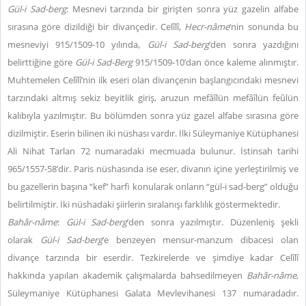
Gül-i Sad-berg
: Mesnevi tarzında bir girişten sonra yüz gazelin alfabe
sırasına göre dizildiği bir divançedir. Celîlî,
Hecr-nâme
’nin sonunda bu
mesneviyi 915/1509-10 yılında,
Gül-i
Sad-berg
’den sonra yazdığını
belirttiğine göre
Gül-i Sad-Berg
915/1509-10’dan önce kaleme alınmıştır.
Muhtemelen Celîlî’nin ilk eseri olan divançenin başlangıcındaki mesnevi
tarzındaki altmış sekiz beyitlik giriş, aruzun mefâîlün mefâîlün feûlün
kalıbıyla yazılmıştır. Bu bölümden sonra yüz gazel alfabe sırasına göre
dizilmiştir. Eserin bilinen iki nüshası vardır. İlki Süleymaniye Kütüphanesi
Ali Nihat Tarlan 72 numaradaki mecmuada bulunur. İstinsah tarihi
965/1557-58’dir. Paris nüshasında ise eser, divanın içine yerleştirilmiş ve
bu gazellerin başına “kef” harfi konularak onların “gül-i sad-berg” olduğu
belirtilmiştir. İki nüshadaki şiirlerin sıralanışı farklılık göstermektedir.
Bahâr-nâme
:
Gül-i Sad-berg
’den sonra yazılmıştır. Düzenleniş şekli
olarak
Gül-i Sad-berg
’e benzeyen mensur-manzum dibacesi olan
divançe tarzında bir eserdir. Tezkirelerde ve şimdiye kadar Celîlî
hakkında yapılan akademik çalışmalarda bahsedilmeyen
Bah
âr-n
âme
,
Süleymaniye Kütüphanesi Galata Mevlevihanesi 137 numaradadır.