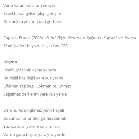
Varıp vatanıma ârâm edeyim
Evvel bahar gelsin çıkıp gideyim
Görmeyim yüzünü bâri gurbetin
Çapraz, Erhan (2008).
Fahri Bilge Defterleri Işığında Kayseri ve Yöresi
Halk Şairleri
. Kayseri: Laçin Yay. 283.
Koşma
İnsâfa gel tabip açma yaramı
Bir değil beş değil yara yüz yerde
Eflâkten sağ değil Lokman bulunmaz
Sağalmaz dertlerim yara yüz yerde
Derûnumdan çıkmaz yârin hayâli
Gözümün önünden gitmez cemâli
Yüz sürdüm yerlere sular misâli
Vurup garip başım yara yüz yerde