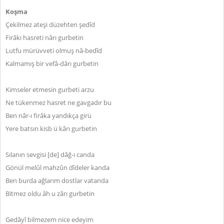
Koşma
Çekilmez ateşi düzehten şedîd
Firâkı hasreti nârı gurbetin
Lutfu mürüvveti olmuş nâ-bedîd
Kalmamış bir vefâ-dârı gurbetin
Kimseler etmesin gurbeti arzu
Ne tükenmez hasret ne gavgadır bu
Ben nâr-ı firâka yandıkça girü
Yere batsın kisb ü kârı gurbetin
Sılanın sevgisi [de] dâğ-ı canda
Gönül melûl mahzûn dîdeler kanda
Ben burda ağlarım dostlar vatanda
Bitmez oldu âh u zârı gurbetin
Gedâyî bilmezem nice edeyim