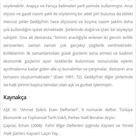
söylenebilir. Arapça ve Farsça kelimeleri yerli yerinde kullanmıştır. Aruz
ölçüsü ve gazel nazım şekli ile söylenmiş bir adet şiiri bulunsa da eldeki
mevcut şiirler Gedâyî’nin hece ölçüsünü ve koşma nazım şeklini daha
çok kullandığını işaret etmektedir. Şiirlerinde doğal ve içten bir söyleyişe
sahiptir. Ona ait destanda, “birinin aracılığıyla evlenen iki gencin evlilik
serüvenleri, zaman zaman çok gerçekçi çizgilerle verilmektedir.
Evliliklerinin ilk zamanlarındaki güzel günlerin sona ermesi ve kadının
ekonomik güçlerini aşan isteklerde bulunması sonucunda eşlerin
ayrılmalarına kadar giden aile içi bunalımlar ve çatışmalar, destanın ana
temasını oluşturmaktadır.” (Esen 1991: 72). Gedâyî’nin diğer şiirlerinde
ise halk şiirinin başlıca temaları olan aşk ve gurbet işlenmiştir.
Kaynakça
AŞE IX: “Ahmet Şükrü Esen Defterleri”. 9 numaralı defter. Türkiye
Ekonomik ve Toplumsal Tarih Vakfı, Pertev Naili Boratav Arşivi.
Çapraz, Erhan (2008).
Fahri Bilge Defterleri Işığında Kayseri ve Yöresi
Halk Şairleri
. Kayseri: Laçin Yay.