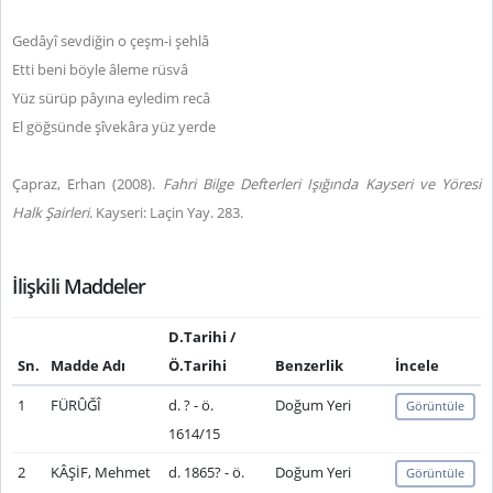
Gedâyî sevdiğin o çeşm-i şehlâ
Etti beni böyle âleme rüsvâ
Yüz sürüp pâyına eyledim recâ
El göğsünde şîvekâra yüz yerde
Çapraz, Erhan (2008).
Fahri Bilge Defterleri Işığında Kayseri ve Yöresi
Halk Şairleri
. Kayseri: Laçin Yay. 283.
İlişkili Maddeler
D.Tarihi /
Sn.
Madde Adı
Ö.Tarihi
Benzerlik
İncele
1
FÜRÛĞÎ
d. ? - ö.
Doğum Yeri
Görüntüle
1614/15
2
KÂŞİF, Mehmet
d. 1865? - ö.
Doğum Yeri
Görüntüle