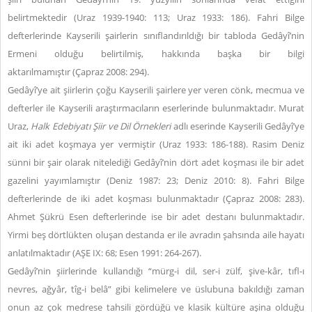
belirtmektedir (Uraz 1939-1940: 113; Uraz 1933: 186). Fahri Bilge
defterlerinde Kayserili şairlerin sınıflandırıldığı bir tabloda Gedâyî’nin
Ermeni olduğu belirtilmiş, hakkında başka bir bilgi
aktarılmamıştır (Çapraz 2008: 294).
Gedâyî’ye ait şiirlerin çoğu Kayserili şairlere yer veren cönk, mecmua ve
defterler ile Kayserili araştırmacıların eserlerinde bulunmaktadır. Murat
Uraz,
Halk Edebiyatı Şiir ve Dil Örnekleri
adlı eserinde Kayserili Gedâyî’ye
ait iki adet koşmaya yer vermiştir (Uraz 1933: 186-188). Rasim Deniz
sünni bir şair olarak nitelediği Gedâyî’nin dört adet koşması ile bir adet
gazelini yayımlamıştır (Deniz 1987: 23; Deniz 2010: 8). Fahri Bilge
defterlerinde de iki adet koşması bulunmaktadır (Çapraz 2008: 283).
Ahmet Şükrü Esen defterlerinde ise bir adet destanı bulunmaktadır.
Yirmi beş dörtlükten oluşan destanda er ile avradın şahsında aile hayatı
anlatılmaktadır (AŞE IX: 68; Esen 1991: 264-267).
Gedâyî’nin şiirlerinde kullandığı “mürg-i dil, ser-i zülf, şive-kâr, tıfl-ı
nevres, ağyâr, tîg-i belâ” gibi kelimelere ve üslubuna bakıldığı zaman
onun az çok medrese tahsili gördüğü ve klasik kültüre aşina olduğu