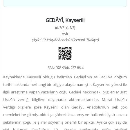
GEDÂYÎ, Kayserili
(d. ?/? - ö. ?/?)
Âşık
(Âşık / 19. Yüzyıl / Anadolu-Osmanlı-Türkiye)
ISBN: 978-9944-237-86-4
Kaynaklarda Kayserili olduğu belirtilen Gedâyî’nin asıl adı ve doğum
tarihi hakkında herhangi bir bilgiye ulaşılamamıştır. Kayseri ve yöresi ile
ilgili araştırma yapan yazarların çoğu Gedâyî hakkındaki bilgileri Murat
Uraz’ın verdiği bilgilere dayanarak aktarmaktadırlar. Murat Uraz’ın
verdiği bilgilere göre Kayserili olan Gedâyî, Anadolu’nun pek çok
memleketine gitmiş, oldukça şöhret kazanmış ve halk edebiyatı nazım
şekillerinin çoğu ile şiirler söylemiş önemli bir âşıktır. Ayrıca çok sayıda
şiiri bulunan Gedâyî’nin 19. yüzyılın sonlarında vefat ettiğini