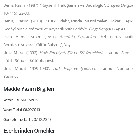
Deniz, Rasim (1987). “Kayserili Halk Şairleri ve Dadaloğlu”.
Erciyes Dergisi
10 (115): 22-30.
Deniz, Rasim (2010). “Türk Edebiyatında Şairnâmeler, Tokatlı Âşık
Gedâyî’nin Şairnâmesi ve Kayserili Âşık Gedâyî”.
Çıngı Dergisi
1 (4): 4-8.
Esen, Ahmet Şükrü (1991).
Anadolu Destanları.
(hzl. Pertev Naili
Boratav). Ankara: Kültür Bakanlığı Yay.
Uraz, Murat (1933).
Halk Edebiyatı Şiir ve Dil Örnekleri.
İstanbul: Semih
Lûtfi - Sühulet Kütüphanesi.
Uraz, Murat (1939-1940).
Türk Edip ve Şairleri-I.
İstanbul: Numune
Basımevi.
Madde Yazım Bilgileri
Yazar: ERHAN ÇAPRAZ
Yayın Tarihi: 08.09.2013
Güncelleme Tarihi: 07.12.2020
Eserlerinden Örnekler