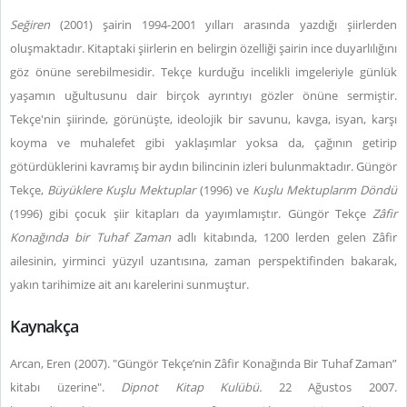
Seğiren
(2001) şairin 1994-2001 yılları arasında yazdığı şiirlerden
oluşmaktadır. Kitaptaki şiirlerin en belirgin özelliği şairin ince duyarlılığını
göz önüne serebilmesidir. Tekçe kurduğu incelikli imgeleriyle günlük
yaşamın uğultusunu dair birçok ayrıntıyı gözler önüne sermiştir.
Tekçe'nin şiirinde, görünüşte, ideolojik bir savunu, kavga, isyan, karşı
koyma ve muhalefet gibi yaklaşımlar yoksa da, çağının getirip
götürdüklerini kavramış bir aydın bilincinin izleri bulunmaktadır. Güngör
Tekçe,
Büyüklere Kuşlu Mektuplar
(1996) ve
Kuşlu Mektuplarım Döndü
(1996) gibi çocuk şiir kitapları da yayımlamıştır. Güngör Tekçe
Zâfir
Konağında bir Tuhaf Zaman
adlı kitabında, 1200 lerden gelen Zâfir
ailesinin, yirminci yüzyıl uzantısına, zaman perspektifinden bakarak,
yakın tarihimize ait anı karelerini sunmuştur.
Kaynakça
Arcan, Eren (2007). "Güngör Tekçe’nin Zâfir Konağında Bir Tuhaf Zaman”
kitabı üzerine".
Dipnot Kitap Kulübü.
22 Ağustos 2007.