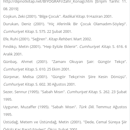
http://dipnotkitap.net/BIYOGRAFI/Zafir_Konagi.htm [Erişim Tarihi: 11.
08. 2019]
Coşkun, Zeki (2001). "Bilge Çocuk".
Radikal Kitap
. 9 Haziran 2001.
Durukan, Deniz (2001). "Hiç Aferinlik Bir Çocuk Olamadım-Söyleşi".
Cumhuriyet Kitap.
S. 575. 22 Şubat 2001.
Efe, Ruhi (2001). "Seğiren".
Kitap Rehberi
. Mart 2002.
Fındıkçı, Metin (2001). "Hep Eylüle Eklenir".
Cumhuriyet Kitap.
S. 616. 6
Aralık 2001.
Günbaş, Ahmet (2001). "Zamanı Okuyan Şair: Güngör Tekçe".
Cumhuriyet Kitap.
S. 610. 25 Ekim 2001.
Gürpınar, Melisa (2001). "Güngör Tekçe'nin Şiire Kesin Dönüşü".
Cumhuriyet Kitap.
S. 602. 30 Ağustos 2001.
Sezer, Sennur (1995). "Sabah Mısın".
Cumhuriyet Kitap.
S. 262. 23 Şubat
1995.
Uyguner, Muzaffer (1995). "Sabah Mısın".
Türk Dili.
Temmuz Ağustos
1995.
Üstüdağ, Metem ve Üstündağ, Metin (2001). "Dede, Cemal Süreya Şiir
Ödülü Kaç Para?-Söyleşi". Öküz. Şubat 2001