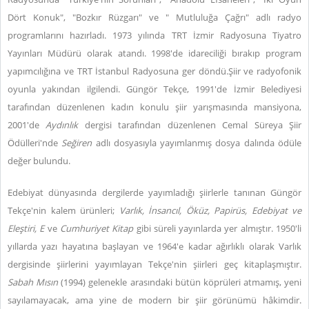
Dört Konuk", "Bozkır Rüzgarı" ve " Mutluluğa Çağrı" adlı radyo
programlarını hazırladı. 1973 yılında TRT İzmir Radyosuna Tiyatro
Yayınları Müdürü olarak atandı. 1998'de idareciliği bırakıp program
yapımcılığına ve TRT İstanbul Radyosuna ger döndü.Şiir ve radyofonik
oyunla yakından ilgilendi. Güngör Tekçe, 1991'de İzmir Belediyesi
tarafından düzenlenen kadın konulu şiir yarışmasında mansiyona,
2001'de
Aydınlık
dergisi tarafından düzenlenen Cemal Süreya Şiir
Ödülleri'nde
Seğiren
adlı dosyasıyla yayımlanmış dosya dalında ödüle
değer bulundu.
Edebiyat dünyasında dergilerde yayımladığı şiirlerle tanınan Güngör
Tekçe'nin kalem ürünleri;
Varlık, İnsancıl, Öküz, Papirüs, Edebiyat ve
Eleştiri, E
ve
Cumhuriyet Kitap
gibi süreli yayınlarda yer almıştır. 1950'li
yıllarda yazı hayatına başlayan ve 1964'e kadar ağırlıklı olarak Varlık
dergisinde şiirlerini yayımlayan Tekçe'nin şiirleri geç kitaplaşmıştır.
Sabah Mısın
(1994) gelenekle arasındaki bütün köprüleri atmamış, yeni
sayılamayacak, ama yine de modern bir şiir görünümü hâkimdir.