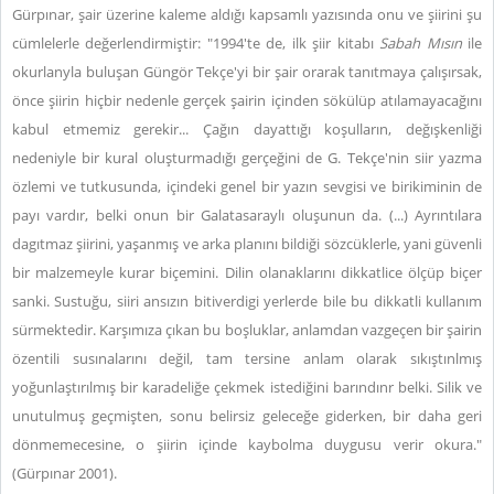
Gürpınar, şair üzerine kaleme aldığı kapsamlı yazısında onu ve şiirini şu
cümlelerle değerlendirmiştir: "1994'te de, ilk şiir kitabı
Sabah Mısın
ile
okurlanyla buluşan Güngör Tekçe'yi bir şair orarak tanıtmaya çalışırsak,
önce şiirin hiçbir nedenle gerçek şairin içinden sökülüp atılamayacağını
kabul etmemiz gerekir... Çağın dayattığı koşulların, değışkenliği
nedeniyle bir kural oluşturmadığı gerçeğini de G. Tekçe'nin siir yazma
özlemi ve tutkusunda, içindeki genel bir yazın sevgisi ve birikiminin de
payı vardır, belki onun bir Galatasaraylı oluşunun da. (...) Ayrıntılara
dagıtmaz şiirini, yaşanmış ve arka planını bildiği sözcüklerle, yani güvenli
bir malzemeyle kurar biçemini. Dilin olanaklarını dikkatlice ölçüp biçer
sanki. Sustuğu, siiri ansızın bitiverdigi yerlerde bile bu dikkatli kullanım
sürmektedir. Karşımıza çıkan bu boşluklar, anlamdan vazgeçen bir şairin
özentili susınalarını değil, tam tersine anlam olarak sıkıştınlmış
yoğunlaştırılmış bir karadeliğe çekmek istediğini barındınr belki. Silik ve
unutulmuş geçmişten, sonu belirsiz geleceğe giderken, bir daha geri
dönmemecesine, o şiirin içinde kaybolma duygusu verir okura."
(Gürpınar 2001).