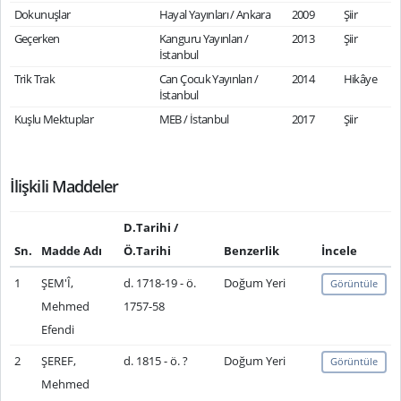
Dokunuşlar
Hayal Yayınları / Ankara
2009
Şiir
Geçerken
Kanguru Yayınları /
2013
Şiir
İstanbul
Trik Trak
Can Çocuk Yayınları /
2014
Hikâye
İstanbul
Kuşlu Mektuplar
MEB / İstanbul
2017
Şiir
İlişkili Maddeler
D.Tarihi /
Sn.
Madde Adı
Ö.Tarihi
Benzerlik
İncele
1
ŞEM'Î,
d. 1718-19 - ö.
Doğum Yeri
Görüntüle
Mehmed
1757-58
Efendi
2
ŞEREF,
d. 1815 - ö. ?
Doğum Yeri
Görüntüle
Mehmed