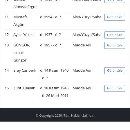
Altınışık Ergur
11
Mustafa
d. 1954 - ö. ?
Alan/Yüzyıl/Saha
Görüntüle
Akgün
12
Aysel Yüksel
d. 1937 - ö. ?
Alan/Yüzyıl/Saha
Görüntüle
13
GÜNGÖR,
d. 1957 - ö. ?
Madde Adı
Görüntüle
İsmail
Güngör
14
Eray Canberk
d. 14 Kasım 1940
Madde Adı
Görüntüle
- ö. ?
15
Zühtü Bayar
d. 18 Kasım 1943
Madde Adı
Görüntüle
- ö. 26 Mart 2011
© Copyright 2020. Tüm Hakları Saklıdır.