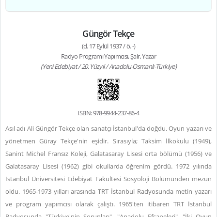
Güngör Tekçe
(d. 17 Eylül 1937 / ö. -)
Radyo Programı Yapımcısı, Şair, Yazar
(Yeni Edebiyat / 20. Yüzyıl / Anadolu-Osmanlı-Türkiye)
ISBN: 978-9944-237-86-4
Asıl adı Ali Güngör Tekçe olan sanatçı İstanbul'da doğdu. Oyun yazarı ve
yönetmen Güray Tekçe'nin eşidir. Sırasıyla; Taksim İlkokulu (1949),
Sanint Michel Fransız Koleji, Galatasaray Lisesi orta bölümü (1956) ve
Galatasaray Lisesi (1962) gibi okullarda öğrenim gördü. 1972 yılında
İstanbul Üniversitesi Edebiyat Fakültesi Sosyoloji Bölümünden mezun
oldu. 1965-1973 yılları arasında TRT İstanbul Radyosunda metin yazarı
ve program yapımcısı olarak çalıştı. 1965'ten itibaren TRT İstanbul
Radyosunda "Türkiye'nin Sorunları", "Anadolu Efsaneleri", "İki Oyun