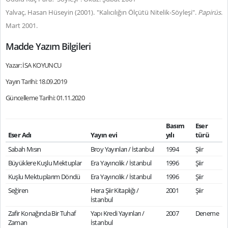
Yalvaç, Hasan Hüseyin (2001). "Kalıcılığın Ölçütü Nitelik-Söyleşi".
Papirüs
.
Mart 2001.
Madde Yazım Bilgileri
Yazar: İSA KOYUNCU
Yayın Tarihi: 18.09.2019
Güncelleme Tarihi: 01.11.2020
Basım
Eser
Eser Adı
Yayın evi
yılı
türü
Sabah Mısın
Broy Yayınları / İstanbul
1994
Şiir
Büyüklere Kuşlu Mektuplar
Era Yayıncılık / İstanbul
1996
Şiir
Kuşlu Mektuplarım Döndü
Era Yayıncılık / İstanbul
1996
Şiir
Seğiren
Hera Şiir Kitaplığı /
2001
Şiir
İstanbul
Zafir Konağında Bir Tuhaf
Yapı Kredi Yayınları /
2007
Deneme
Zaman
İstanbul