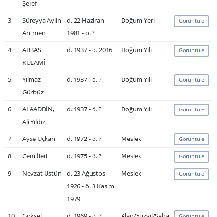
Şeref
3
Süreyya Aylin
d. 22 Haziran
Doğum Yeri
Görüntüle
Antmen
1981 - ö. ?
4
ABBAS
d. 1937 - ö. 2016
Doğum Yılı
Görüntüle
KULAMÎ
5
Yılmaz
d. 1937 - ö. ?
Doğum Yılı
Görüntüle
Gürbüz
6
ALAADDİN,
d. 1937 - ö. ?
Doğum Yılı
Görüntüle
Ali Yıldız
7
Ayşe Uçkan
d. 1972 - ö. ?
Meslek
Görüntüle
8
Cem İleri
d. 1975 - ö. ?
Meslek
Görüntüle
9
Nevzat Üstün
d. 23 Ağustos
Meslek
Görüntüle
1926 - ö. 8 Kasım
1979
10
Göksel
d. 1969 - ö. ?
Alan/Yüzyıl/Saha
Görüntüle