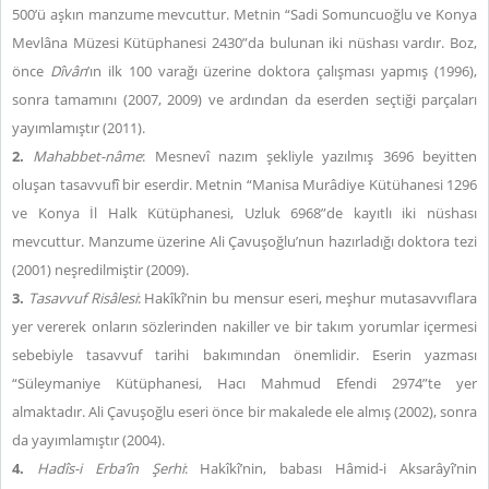
500’ü aşkın manzume mevcuttur. Metnin “Sadi Somuncuoğlu ve Konya
Mevlâna Müzesi Kütüphanesi 2430”da bulunan iki nüshası vardır. Boz,
önce
Dîvân
’ın ilk 100 varağı üzerine doktora çalışması yapmış (1996),
sonra tamamını (2007, 2009) ve ardından da eserden seçtiği parçaları
yayımlamıştır (2011).
2.
Mahabbet-nâme
: Mesnevî nazım şekliyle yazılmış 3696 beyitten
oluşan tasavvufî bir eserdir. Metnin “Manisa Murâdiye Kütühanesi 1296
ve Konya İl Halk Kütüphanesi, Uzluk 6968”de kayıtlı iki nüshası
mevcuttur. Manzume üzerine Ali Çavuşoğlu’nun hazırladığı doktora tezi
(2001) neşredilmiştir (2009).
3.
Tasavvuf Risâlesi
: Hakîkî’nin bu mensur eseri, meşhur mutasavvıflara
yer vererek onların sözlerinden nakiller ve bir takım yorumlar içermesi
sebebiyle tasavvuf tarihi bakımından önemlidir. Eserin yazması
“Süleymaniye Kütüphanesi, Hacı Mahmud Efendi 2974”te yer
almaktadır. Ali Çavuşoğlu eseri önce bir makalede ele almış (2002), sonra
da yayımlamıştır (2004).
4.
Hadîs-i Erba
’în Şerhi
: Hakîkî’nin, babası Hâmid-i Aksarâyî’nin