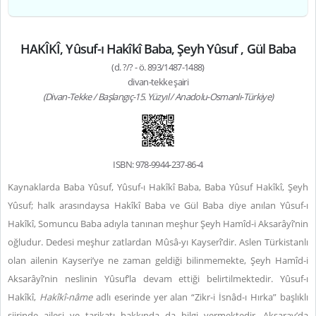
HAKÎKÎ, Yûsuf-ı Hakîkî Baba, Şeyh Yûsuf , Gül Baba
(d. ?/? - ö. 893/1487-1488)
divan-tekke şairi
(Divan-Tekke / Başlangıç-15. Yüzyıl / Anadolu-Osmanlı-Türkiye)
ISBN: 978-9944-237-86-4
Kaynaklarda Baba Yûsuf, Yûsuf-ı Hakîkî Baba, Baba Yûsuf Hakîkî, Şeyh
Yûsuf; halk arasındaysa Hakîkî Baba ve Gül Baba diye anılan Yûsuf-ı
Hakîkî, Somuncu Baba adıyla tanınan meşhur Şeyh Hamîd-i Aksarâyî’nin
oğludur. Dedesi meşhur zatlardan Mûsâ-yı Kayserî’dir. Aslen Türkistanlı
olan ailenin Kayseri’ye ne zaman geldiği bilinmemekte, Şeyh Hamîd-i
Aksarâyî’nin neslinin Yûsuf’la devam ettiği belirtilmektedir. Yûsuf-ı
Hakîkî,
Hakîkî-nâme
adlı eserinde yer alan “Zikr-i İsnâd-ı Hırka” başlıklı
şiirinde ailesi ve tarikatı hakkında da bilgi vermektedir. Aksaray’da