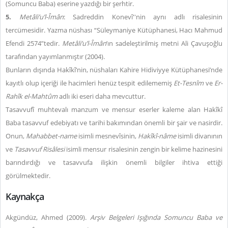
(Somuncu Baba) eserine yazdığı bir şerhtir.
5.
Metâli’u’l-Îmân
: Sadreddin Konevî''nin aynı adlı risalesinin
tercümesidir. Yazma nüshası “Süleymaniye Kütüphanesi, Hacı Mahmud
Efendi 2574”tedir.
Metâli’u’l-Îmân
’ın sadeleştirilmiş metni Ali Çavuşoğlu
tarafından yayımlanmıştır (2004).
Bunların dışında Hakîkî’nin, nüshaları Kahire Hidiviyye Kütüphanesi’nde
kayıtlı olup içeriği ile hacimleri henüz tespit edilememiş
Et-Tesnîm
ve
Er-
Rahîk el-Mahtûm
adlı iki eseri daha mevcuttur.
Tasavvufî muhtevalı manzum ve mensur eserler kaleme alan Hakîkî
Baba tasavvuf edebiyatı ve tarihi bakımından önemli bir şair ve nasirdir.
Onun,
Mahabbet-name
isimli mesnevîsinin,
Hakîkî-nâme
isimli divanının
ve
Tasavvuf Risâlesi
isimli mensur risalesinin zengin bir kelime hazinesini
barındırdığı ve tasavvufa ilişkin önemli bilgiler ihtiva ettiği
görülmektedir.
Kaynakça
Akgündüz, Ahmed (2009).
Arşiv Belgeleri Işığında Somuncu Baba ve