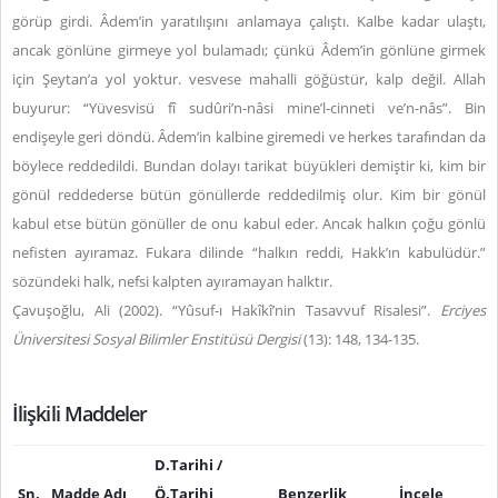
görüp girdi. Âdem’in yaratılışını anlamaya çalıştı. Kalbe kadar ulaştı,
ancak gönlüne girmeye yol bulamadı; çünkü Âdem’in gönlüne girmek
için Şeytan’a yol yoktur. vesvese mahalli göğüstür, kalp değil. Allah
buyurur: “Yüvesvisü fî sudûri’n-nâsi mine’l-cinneti ve’n-nâs”. Bin
endişeyle geri döndü. Âdem’in kalbine giremedi ve herkes tarafından da
böylece reddedildi. Bundan dolayı tarikat büyükleri demiştir ki, kim bir
gönül reddederse bütün gönüllerde reddedilmiş olur. Kim bir gönül
kabul etse bütün gönüller de onu kabul eder. Ancak halkın çoğu gönlü
nefisten ayıramaz. Fukara dilinde “halkın reddi, Hakk’ın kabulüdür.”
sözündeki halk, nefsi kalpten ayıramayan halktır.
Çavuşoğlu, Ali (2002). “Yûsuf-ı Hakîkî’nin Tasavvuf Risalesi”.
Erciyes
Üniversitesi Sosyal Bilimler Enstitüsü Dergisi
(13): 148, 134-135.
İlişkili Maddeler
D.Tarihi /
Sn.
Madde Adı
Ö.Tarihi
Benzerlik
İncele