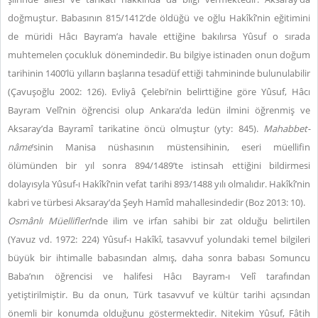
doğmuştur. Babasının 815/1412’de öldüğü ve oğlu Hakîkî’nin eğitimini
de müridi Hâcı Bayram’a havale ettiğine bakılırsa Yûsuf o sırada
muhtemelen çocukluk dönemindedir. Bu bilgiye istinaden onun doğum
tarihinin 1400’lü yılların başlarına tesadüf ettiği tahmininde bulunulabilir
(Çavuşoğlu 2002: 126). Evliyâ Çelebi’nin belirttiğine göre Yûsuf, Hâcı
Bayram Velî’nin öğrencisi olup Ankara’da ledün ilmini öğrenmiş ve
Aksaray’da Bayramî tarikatine öncü olmuştur (yty: 845).
Mahabbet-
nâme
’sinin Manisa nüshasının müstensihinin, eseri müellifin
ölümünden bir yıl sonra 894/1489’te istinsah ettiğini bildirmesi
dolayısyla Yûsuf-ı Hakîkî’nin vefat tarihi 893/1488 yılı olmalıdır. Hakîkî’nin
kabri ve türbesi Aksaray’da Şeyh Hamîd mahallesindedir (Boz 2013: 10).
Osmânlı Müellifleri
’nde ilim ve irfan sahibi bir zat olduğu belirtilen
(Yavuz vd. 1972: 224) Yûsuf-ı Hakîkî, tasavvuf yolundaki temel bilgileri
büyük bir ihtimalle babasından almış, daha sonra babası Somuncu
Baba’nın öğrencisi ve halifesi Hâcı Bayram-ı Velî tarafından
yetiştirilmiştir. Bu da onun, Türk tasavvuf ve kültür tarihi açısından
önemli bir konumda olduğunu göstermektedir. Nitekim Yûsuf, Fâtih