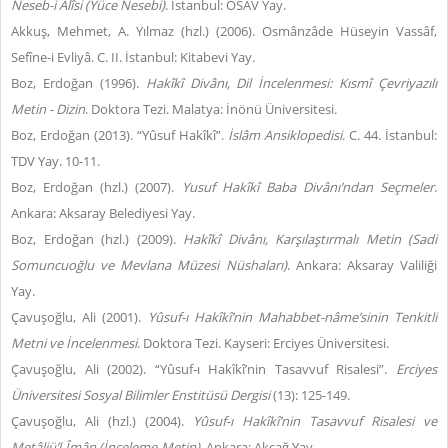
Neseb-i Âlîsi (Yüce Nesebi)
. İstanbul: OSAV Yay.
Akkuş, Mehmet, A. Yılmaz (hzl.) (2006). Osmânzâde Hüseyin Vassâf,
Sefîne-i Evliyâ. C. II. İstanbul: Kitabevi Yay.
Boz, Erdoğan (1996).
Hakîkî Divânı, Dil İncelenmesi: Kısmî Çevriyazılı
Metin - Dizin
. Doktora Tezi. Malatya: İnönü Üniversitesi.
Boz, Erdoğan (2013). “Yûsuf Hakîkî”.
İslâm Ansiklopedisi
. C. 44. İstanbul:
TDV Yay. 10-11.
Boz, Erdoğan (hzl.) (2007).
Yusuf Hakîkî Baba Divânı’ndan Seçmeler
.
Ankara: Aksaray Belediyesi Yay.
Boz, Erdoğan (hzl.) (2009).
Hakîkî Divânı, Karşılaştırmalı Metin (Sadi
Somuncuoğlu ve Mevlana Müzesi Nüshaları)
. Ankara: Aksaray Valiliği
Yay.
Çavuşoğlu, Ali (2001).
Yûsuf-ı Hakîkî’nin Mahabbet-nâme’sinin Tenkitli
Metni ve İncelenmesi
. Doktora Tezi. Kayseri: Erciyes Üniversitesi.
Çavuşoğlu, Ali (2002). “Yûsuf-ı Hakîkî’nin Tasavvuf Risalesi”.
Erciyes
Üniversitesi Sosyal Bilimler Enstitüsü Dergisi
(13): 125-149.
Çavuşoğlu, Ali (hzl.) (2004).
Yûsuf-ı Hakîkî’nin Tasavvuf Risalesi ve
Metâliü’l-Îmân (İnceleme-Metin)
. Ankara: Akçağ Yay.