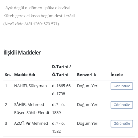
Lâyık degül ol dâmen-i pâka ola vâsıl
Kûteh gerek el-kıssa begüm dest-i erâzil
(Nev‘î-zâde Atâ’î 1269: 570-571).
İlişkili Maddeler
D.Tarihi /
Sn.
Madde Adı
Ö.Tarihi
Benzerlik
İncele
1
NAHîFî, Süleyman
d. 1665-66 -
Doğum Yeri
Görüntüle
ö. 1738
2
SÂHİB, Mehmed
d. ? - ö.
Doğum Yeri
Görüntüle
Rûşen Sâhib Efendi
1839
3
AZMÎ, Pîr Mehmed
d. ? - ö.
Doğum Yeri
Görüntüle
1582