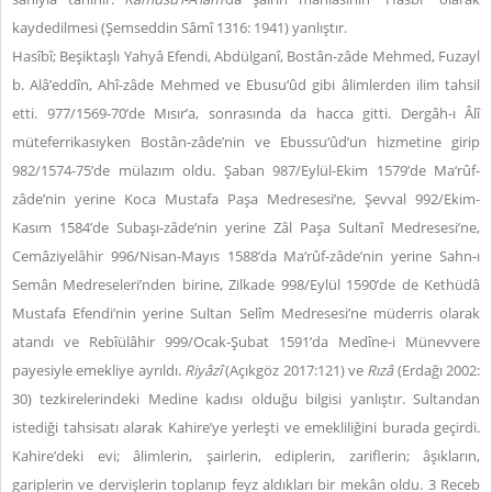
kaydedilmesi (Şemseddin Sâmî 1316: 1941) yanlıştır.
Hasîbî; Beşiktaşlı Yahyâ Efendi, Abdülganî, Bostân-zâde Mehmed, Fuzayl
b. Alâ’eddîn, Ahî-zâde Mehmed ve Ebusu‘ûd gibi âlimlerden ilim tahsil
etti. 977/1569-70’de Mısır’a, sonrasında da hacca gitti. Dergâh-ı Âlî
müteferrikasıyken Bostân-zâde’nin ve Ebussu‘ûd’un hizmetine girip
982/1574-75’de mülazım oldu. Şaban 987/Eylül-Ekim 1579’de Ma‘rûf-
zâde’nin yerine Koca Mustafa Paşa Medresesi’ne, Şevval 992/Ekim-
Kasım 1584’de Subaşı-zâde’nin yerine Zâl Paşa Sultanî Medresesi’ne,
Cemâziyelâhir 996/Nisan-Mayıs 1588’da Ma‘rûf-zâde’nin yerine Sahn-ı
Semân Medreseleri’nden birine, Zilkade 998/Eylül 1590’de de Kethüdâ
Mustafa Efendi’nin yerine Sultan Selîm Medresesi’ne müderris olarak
atandı ve Rebîülâhir 999/Ocak-Şubat 1591’da Medîne-i Münevvere
payesiyle emekliye ayrıldı.
Riyâzî
(Açıkgöz 2017:121) ve
Rızâ
(Erdağı 2002:
30) tezkirelerindeki Medine kadısı olduğu bilgisi yanlıştır. Sultandan
istediği tahsisatı alarak Kahire’ye yerleşti ve emekliliğini burada geçirdi.
Kahire’deki evi; âlimlerin, şairlerin, ediplerin, zariflerin; âşıkların,
gariplerin ve dervişlerin toplanıp feyz aldıkları bir mekân oldu. 3 Receb