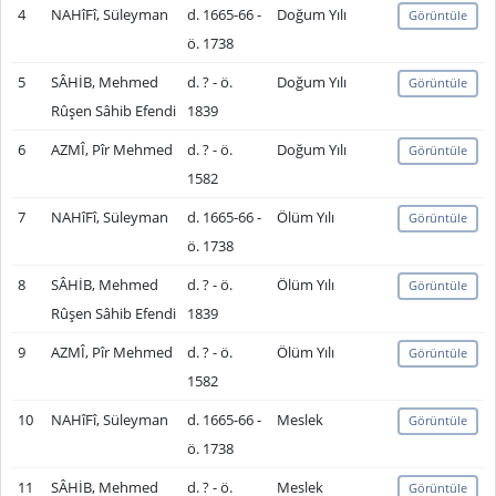
4
NAHîFî, Süleyman
d. 1665-66 -
Doğum Yılı
Görüntüle
ö. 1738
5
SÂHİB, Mehmed
d. ? - ö.
Doğum Yılı
Görüntüle
Rûşen Sâhib Efendi
1839
6
AZMÎ, Pîr Mehmed
d. ? - ö.
Doğum Yılı
Görüntüle
1582
7
NAHîFî, Süleyman
d. 1665-66 -
Ölüm Yılı
Görüntüle
ö. 1738
8
SÂHİB, Mehmed
d. ? - ö.
Ölüm Yılı
Görüntüle
Rûşen Sâhib Efendi
1839
9
AZMÎ, Pîr Mehmed
d. ? - ö.
Ölüm Yılı
Görüntüle
1582
10
NAHîFî, Süleyman
d. 1665-66 -
Meslek
Görüntüle
ö. 1738
11
SÂHİB, Mehmed
d. ? - ö.
Meslek
Görüntüle