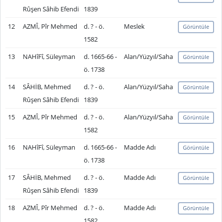
Rûşen Sâhib Efendi
1839
12
AZMÎ, Pîr Mehmed
d. ? - ö.
Meslek
Görüntüle
1582
13
NAHîFî, Süleyman
d. 1665-66 -
Alan/Yüzyıl/Saha
Görüntüle
ö. 1738
14
SÂHİB, Mehmed
d. ? - ö.
Alan/Yüzyıl/Saha
Görüntüle
Rûşen Sâhib Efendi
1839
15
AZMÎ, Pîr Mehmed
d. ? - ö.
Alan/Yüzyıl/Saha
Görüntüle
1582
16
NAHîFî, Süleyman
d. 1665-66 -
Madde Adı
Görüntüle
ö. 1738
17
SÂHİB, Mehmed
d. ? - ö.
Madde Adı
Görüntüle
Rûşen Sâhib Efendi
1839
18
AZMÎ, Pîr Mehmed
d. ? - ö.
Madde Adı
Görüntüle
1582