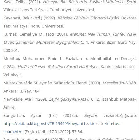
Kaya, Zeliha (2021).
Hüseyin Bin Rüstem’in Kasîde-i Münferice Şerhi
.
Yüksek Lisans Tezi Sivas: Cumhuriyet Üniversitesi
.
Kayabaşı, Bekir (hzl.) (1997).
Kâfzâde Fâizî’nin Zübdetü’l-Eş’âr’ı.
Doktora
Tezi. Malatya: İnönü Üniversitesi.
Kurnaz, Cemal ve M. Tatcı (2001).
Mehmet Nail Tuman, Tuhfe-i Na’ilî,
Divan Şairlerinin Muhtasar Biyografileri.
C. 1. Ankara: Bizim Büro Yay.
200-201.
Muhibbî, Muhammed Emin b. Fazlullah b. Muhibbillah ed-Dımaşki.
(1284).
Hulâsatü'l-eser fî A'yâni'l-Karni'l-Hâdî Aşer
. Kahire: Matbaatü’l-
Vehbiyye.
Müstakîm-zâde Süleymân Sa’âdeddîn Efendi (2000).
Mecelletü’n-Nisâb
.
Ankara: KB Yay. 184.
Nev‘î-zâde Atâ’î (1269).
Zeyl-i Şakâyıku’l-Atâ’î
. C. 2. İstanbul: Matbaa-i
Âmire.
Sungurhan, Aysun (hzl.) (2017a).
Beyânî, Tezkîretü’ş-Şu’arâ.
https://ekitap.ktb.gov.tr/TR-194495/beyani-tezkiresi-tezkiretus-
suara.html
[Erişim tarihi: 17.01.2022]. 53-54.
Sungurhan, Aysun (hzl.) (2017b).
Kınalızâde Hasan Çelebi, Tezkîretü’ş-