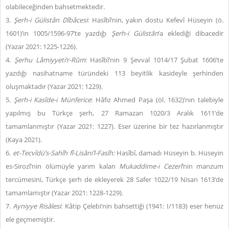
olabileceğinden bahsetmektedir.
3.
Şerh-i Gülistân
Dîbâcesi
: Hasîbî’nin, yakın dostu Kefevî Hüseyin (ö.
1601)’in 1005/1596-97’te yazdığı
Şerh-i Gülistân
’a eklediği dibacedir
(Yazar 2021: 1225-1226).
4.
Şerhu Lâmiyyeti’r-Rûm
: Hasîbî’nin 9 Şevval 1014/17 Şubat 1606’te
yazdığı nasihatname türündeki 113 beyitlik kasideyle şerhinden
oluşmaktadır (Yazar 2021: 1229).
5.
Şerh-i Kasîde-i Münferice
: Hâfız Ahmed Paşa (öl. 1632)’nın talebiyle
yapılmış bu Türkçe şerh, 27 Ramazan 1020/3 Aralık 1611’de
tamamlanmıştır (Yazar 2021: 1227). Eser üzerine bir tez hazırlanmıştır
(Kaya 2021).
6.
et-Tecvîdü’s-Sahîh fî-Lisâni’l-Fasîh:
Hasîbî, damadı Hüseyin b. Hüseyin
es-Sirozî’nin ölümüyle yarım kalan
Mukaddime-i Cezerî
’nin manzum
tercümesini, Türkçe şerh de ekleyerek 28 Safer 1022/19 Nisan 1613’de
tamamlamıştır (Yazar 2021: 1228-1229).
7.
Ayniyye Risâlesi
: Kâtip Çelebi’nin bahsettiği (1941: I/1183) eser henüz
ele geçmemiştir.