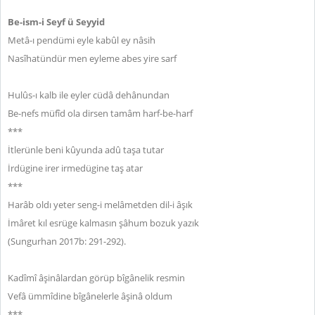
Be-ism-i Seyf ü Seyyid
Metâ-ı pendümi eyle kabûl ey nâsih
Nasîhatündür men eyleme abes yire sarf
Hulûs-ı kalb ile eyler cüdâ dehânundan
Be-nefs müfîd ola dirsen tamâm harf-be-harf
***
İtlerünle beni kûyunda adû taşa tutar
İrdügine irer irmedügine taş atar
***
Harâb oldı yeter seng-i melâmetden dil-i âşık
İmâret kıl esrüge kalmasın şâhum bozuk yazık
(Sungurhan 2017b: 291-292).
Kadîmî âşinâlardan görüp bîgânelik resmin
Vefâ ümmîdine bîgânelerle âşinâ oldum
***