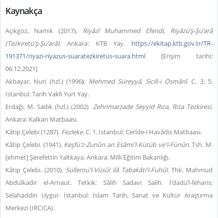
Kaynakça
Açıkgöz, Namık (2017).
Riyâzî Muhammed Efendi
,
Riyâzü’ş-Şu’arâ
(Tezkiretü’ş-Şu’arâ)
. Ankara: KTB Yay.
https://ekitap.ktb.gov.tr/TR-
191371/riyazi-riyazus-suaratezkiretus-suara.html
[Erişim tarihi:
06.12.2021]
Akbayar, Nuri (hzl.) (1996
)
.
Mehmed Süreyyâ, Sicill-i Osmânî
. C. 3, 5.
İstanbul: Tarih Vakfı Yurt Yay.
Erdağı, M. Sadık (hzl.) (2002).
Zehrimarzade Seyyid Rıza, Rıza Tezkiresi
.
Ankara: Kalkan Matbaası.
Kâtip Çelebi (1287).
Fezleke
. C. 1. İstanbul: Cerîde-i Havâdis Matbaası.
Kâtip Çelebi. (1941).
Keşfü'z-Zunûn an Esâmi'l-Kütüb ve'l-Fünûn
. Tsh. M.
[ehmet] Şerefettin Yaltkaya. Ankara: Milli Eğitim Bakanlığı.
Kâtip Çelebi. (2010).
Süllemü'l-Vüsûl ilâ Tabakâti'l-Fuhûl
. Thk. Mahmud
Abdülkadir el-Arnaut. Tetkik: Sâlih Sadavi Salih. İ’dadü’l-feharis:
Selahaddin Uygur. İstanbul: İslam Tarih, Sanat ve Kültür Araştırma
Merkezi (IRCICA).