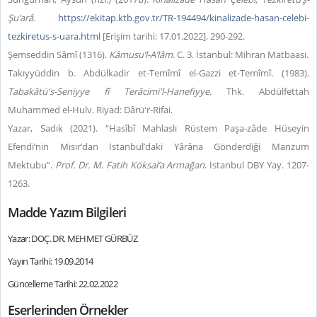
Şu’arâ.
https://ekitap.ktb.gov.tr/TR-194494/kinalizade-hasan-celebi-
tezkiretus-s-uara.html
[Erişim tarihi: 17.01.2022]. 290-292.
Şemseddin Sâmî (1316).
Kâmusu’l-A’lâm
. C. 3. İstanbul: Mihran Matbaası.
Takıyyüddin b. Abdülkadir et-Temîmî el-Gazzi et-Temîmî. (1983).
Tabakâtü's-Seniyye fî Terâcimi'l-Hanefiyye
. Thk. Abdülfettah
Muhammed el-Hulv. Riyad: Dârü'r-Rifai.
Yazar, Sadık (2021). “
Hasîbî Mahlaslı Rüstem Paşa-zâde Hüseyin
Efendi’nin Mısır’dan İstanbul’daki Yârâna Gönderdiği Manzum
Mektubu
”.
Prof. Dr. M. Fatih Köksal’a Armağan
. İstanbul DBY Yay. 1207-
1263.
Madde Yazım Bilgileri
Yazar: DOÇ. DR. MEHMET GÜRBÜZ
Yayın Tarihi: 19.09.2014
Güncelleme Tarihi: 22.02.2022
Eserlerinden Örnekler