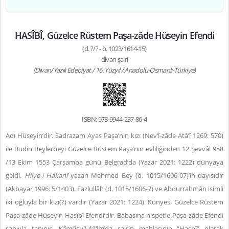
HASÎBÎ, Güzelce Rüstem Paşa-zâde Hüseyin Efendi
(d. ?/? - ö. 1023/1614-15)
divan şairi
(Divan/Yazılı Edebiyat / 16. Yüzyıl / Anadolu-Osmanlı-Türkiye)
ISBN: 978-9944-237-86-4
Adı Hüseyin’dir. Sadrazam Ayas Paşa’nın kızı (Nev‘î-zâde Atâ’î 1269: 570)
ile Budin Beylerbeyi Güzelce Rüstem Paşa’nın evliliğinden 12 Şevvâl 958
/13 Ekim 1553 Çarşamba günü Belgrad’da (Yazar 2021: 1222) dünyaya
geldi.
Hilye-i Hakanî
yazarı Mehmed Bey (ö. 1015/1606-07)’in dayısıdır
(Akbayar 1996: 5/1403). Fazlullâh (d.
1015/1606-7) ve Abdurrahmân isimli
iki oğluyla bir kızı(?) vardır (
Yazar 2021: 1224
).
Künyesi Güzelce Rüstem
Paşa-zâde Hüseyin Hasîbî Efendi’dir. Babasına nispetle Paşa-zâde Efendi
sanıyla tanınır.
Kâmûsu’l-A‘lâm
’da şairin mahlasının “Hasbî” olarak