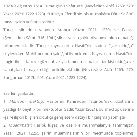
1023/9 Ağustos 1614 Cuma günü vefat etti (Nev‘î-zâde Atâ’î 1269: 570;
Yazar 2021: 1222-1223). “Hüseyn Efendi’nin olsun makâmı Dâr-ı Selâm”
mısraı şairin vefatına tarihtir.
Türkçe şiirlerinin yanında Arapça (Yazar 2021: 1230) ve Farsça
(Şemseddin Sâmî 1316: 1941) şiirler yazan şairin divanının olup olmadığı
bilinmemektedir. Türkçe kaynaklarda Hasîbî’nin sadece “şair olduğu”
söylenirken Muhibbî onun şairliğini övmektedir. Kaynaklarda Hasîbî’nin
engin ilmi, irfanı ve güzel ahlakıyla tanınan âlim, fazıl bir kişi olduğu ve
sanatçıları himaye ettiği belirtilmektedir (Nev‘î-zâde Atâ’î 1269: 570;
Sungurhan 2017b: 291; Yazar 2021: 1223-1224).
Eserleri şunlardır:
1.
Manzum mektup
: Hasîbî’nin Kahire’den İstanbul’daki dostlarına
yazdığı 47 beyitlik bir mektuptur. Sadık Yazar (2021), bu mektup üzerine
-şaire ilişkin bilgileri oldukça genişleten- detaylı bir çalışma yapmıştır.
2.
Muammalar
: Hasîbî, lûgaz ve özellikle muammalarıyla tanınmıştır.
Yazar (2021: 1225), şairin muammalarının bir mecmuada toplanmış