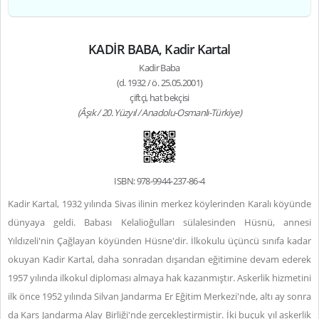
KADİR BABA, Kadir Kartal
Kadir Baba
(d. 1932 / ö. 25.05.2001)
çiftçi, hat bekçisi
(Âşık / 20. Yüzyıl / Anadolu-Osmanlı-Türkiye)
ISBN: 978-9944-237-86-4
Kadir Kartal, 1932 yılında Sivas ilinin merkez köylerinden Karalı köyünde
dünyaya geldi. Babası Kelalioğulları sülalesinden Hüsnü, annesi
Yıldızeli'nin Çağlayan köyünden Hüsne'dir. İlkokulu üçüncü sınıfa kadar
okuyan Kadir Kartal, daha sonradan dışarıdan eğitimine devam ederek
1957 yılında ilkokul diploması almaya hak kazanmıştır. Askerlik hizmetini
ilk önce 1952 yılında Silvan Jandarma Er Eğitim Merkezi'nde, altı ay sonra
da Kars Jandarma Alay Birliği'nde gerçekleştirmiştir. İki buçuk yıl askerlik