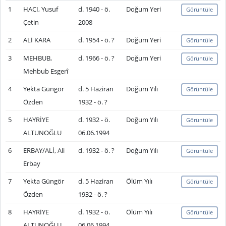
1
HACI, Yusuf
d. 1940 - ö.
Doğum Yeri
Görüntüle
Çetin
2008
2
ALİ KARA
d. 1954 - ö. ?
Doğum Yeri
Görüntüle
3
MEHBUB,
d. 1966 - ö. ?
Doğum Yeri
Görüntüle
Mehbub Esgerî
4
Yekta Güngör
d. 5 Haziran
Doğum Yılı
Görüntüle
Özden
1932 - ö. ?
5
HAYRİYE
d. 1932 - ö.
Doğum Yılı
Görüntüle
ALTUNOĞLU
06.06.1994
6
ERBAY/ALİ, Ali
d. 1932 - ö. ?
Doğum Yılı
Görüntüle
Erbay
7
Yekta Güngör
d. 5 Haziran
Ölüm Yılı
Görüntüle
Özden
1932 - ö. ?
8
HAYRİYE
d. 1932 - ö.
Ölüm Yılı
Görüntüle
ALTUNOĞLU
06.06.1994