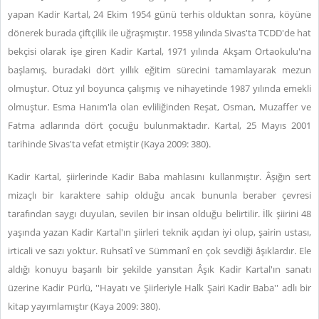
yapan Kadir Kartal, 24 Ekim 1954 günü terhis olduktan sonra, köyüne
dönerek burada çiftçilik ile uğraşmıştır. 1958 yılında Sivas'ta TCDD'de hat
bekçisi olarak işe giren Kadir Kartal, 1971 yılında Akşam Ortaokulu'na
başlamış, buradaki dört yıllık eğitim sürecini tamamlayarak mezun
olmuştur. Otuz yıl boyunca çalışmış ve nihayetinde 1987 yılında emekli
olmuştur. Esma Hanım'la olan evliliğinden Reşat, Osman, Muzaffer ve
Fatma adlarında dört çocuğu bulunmaktadır. Kartal, 25 Mayıs 2001
tarihinde Sivas'ta vefat etmiştir (Kaya 2009: 380).
Kadir Kartal, şiirlerinde Kadir Baba mahlasını kullanmıştır. Âşığın sert
mizaçlı bir karaktere sahip olduğu ancak bununla beraber çevresi
tarafından saygı duyulan, sevilen bir insan olduğu belirtilir. İlk şiirini 48
yaşında yazan Kadir Kartal'ın şiirleri teknik açıdan iyi olup, şairin ustası,
irticali ve sazı yoktur. Ruhsatî ve Sümmanî en çok sevdiği âşıklardır. Ele
aldığı konuyu başarılı bir şekilde yansıtan Âşık Kadir Kartal'ın sanatı
üzerine Kadir Pürlü, ''Hayatı ve Şiirleriyle Halk Şairi Kadir Baba'' adlı bir
kitap yayımlamıştır (Kaya 2009: 380).