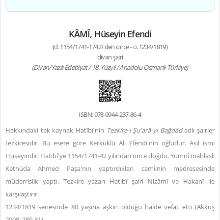
KÂMÎ, Hüseyin Efendi
(d. 1154/1741-1742\'den önce - ö. 1234/1819)
divan şairi
(Divan/Yazılı Edebiyat / 18. Yüzyıl / Anadolu-Osmanlı-Türkiye)
ISBN: 978-9944-237-86-4
Hakkındaki tek kaynak Hatîbî'nin
Tezkîre-i Şu'arâ-yı Bağdâd
adlı şairler
tezkiresidir. Bu esere göre Kerküklü Ali Efendi'nin oğludur. Asıl ismi
Hüseyindir. Hatibî'ye 1154/1741-42 yılından önce doğdu. Yümnî mahlaslı
Kethüda Ahmed Paşa'nın yaptırdıkları camiinin medresesinde
müderrislik yaptı. Tezkire yazarı Hatibî şairi Nizâmî ve Hakanî ile
karşılaştırır.
1234/1819 senesinde 80 yaşına aşkın olduğu halde vefat etti (Akkuş
2008: 280-81)