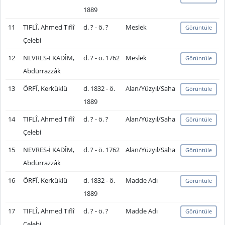
1889
11
TIFLÎ, Ahmed Tıflî
d. ? - ö. ?
Meslek
Görüntüle
Çelebi
12
NEVRES-İ KADÎM,
d. ? - ö. 1762
Meslek
Görüntüle
Abdürrazzâk
13
ÖRFÎ, Kerküklü
d. 1832 - ö.
Alan/Yüzyıl/Saha
Görüntüle
1889
14
TIFLÎ, Ahmed Tıflî
d. ? - ö. ?
Alan/Yüzyıl/Saha
Görüntüle
Çelebi
15
NEVRES-İ KADÎM,
d. ? - ö. 1762
Alan/Yüzyıl/Saha
Görüntüle
Abdürrazzâk
16
ÖRFÎ, Kerküklü
d. 1832 - ö.
Madde Adı
Görüntüle
1889
17
TIFLÎ, Ahmed Tıflî
d. ? - ö. ?
Madde Adı
Görüntüle
Çelebi