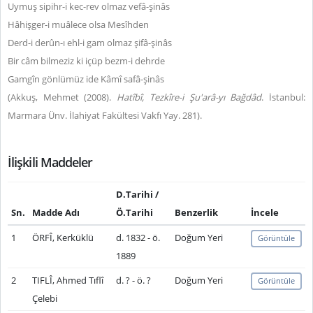
Uymuş sipihr-i kec-rev olmaz vefâ-şinâs
Hâhişger-i muâlece olsa Mesîhden
Derd-i derûn-ı ehl-i gam olmaz şifâ-şinâs
Bir câm bilmeziz ki içüp bezm-i dehrde
Gamgîn gönlümüz ide Kâmî safâ-şinâs
(Akkuş, Mehmet (2008).
Hatîbî, Tezkîre-i Şu'arâ-yı Bağdâd
. İstanbul:
Marmara Ünv. İlahiyat Fakültesi Vakfı Yay. 281).
İlişkili Maddeler
D.Tarihi /
Sn.
Madde Adı
Ö.Tarihi
Benzerlik
İncele
1
ÖRFÎ, Kerküklü
d. 1832 - ö.
Doğum Yeri
Görüntüle
1889
2
TIFLÎ, Ahmed Tıflî
d. ? - ö. ?
Doğum Yeri
Görüntüle
Çelebi