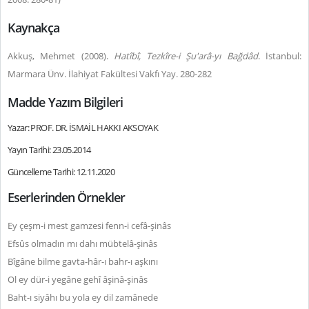
Kaynakça
Akkuş, Mehmet (2008).
Hatîbî, Tezkîre-i Şu'arâ-yı Bağdâd
. İstanbul:
Marmara Ünv. İlahiyat Fakültesi Vakfı Yay. 280-282
Madde Yazım Bilgileri
Yazar: PROF. DR. İSMAİL HAKKI AKSOYAK
Yayın Tarihi: 23.05.2014
Güncelleme Tarihi: 12.11.2020
Eserlerinden Örnekler
Ey çeşm-i mest gamzesi fenn-i cefâ-şinâs
Efsûs olmadın mı dahı mübtelâ-şinâs
Bîgâne bilme gavta-hâr-ı bahr-ı aşkını
Ol ey dür-i yegâne gehî âşinâ-şinâs
Baht-ı siyâhı bu yola ey dil zamânede