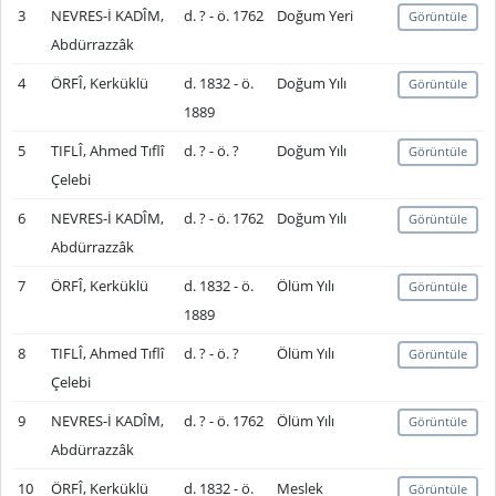
3
NEVRES-İ KADÎM,
d. ? - ö. 1762
Doğum Yeri
Görüntüle
Abdürrazzâk
4
ÖRFÎ, Kerküklü
d. 1832 - ö.
Doğum Yılı
Görüntüle
1889
5
TIFLÎ, Ahmed Tıflî
d. ? - ö. ?
Doğum Yılı
Görüntüle
Çelebi
6
NEVRES-İ KADÎM,
d. ? - ö. 1762
Doğum Yılı
Görüntüle
Abdürrazzâk
7
ÖRFÎ, Kerküklü
d. 1832 - ö.
Ölüm Yılı
Görüntüle
1889
8
TIFLÎ, Ahmed Tıflî
d. ? - ö. ?
Ölüm Yılı
Görüntüle
Çelebi
9
NEVRES-İ KADÎM,
d. ? - ö. 1762
Ölüm Yılı
Görüntüle
Abdürrazzâk
10
ÖRFÎ, Kerküklü
d. 1832 - ö.
Meslek
Görüntüle