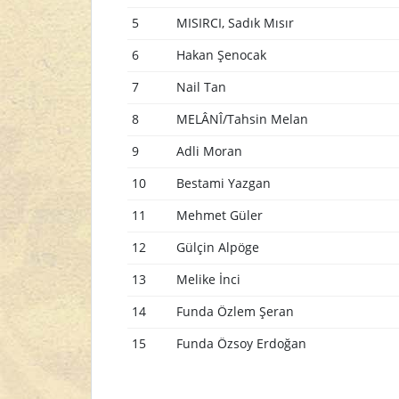
5
MISIRCI, Sadık Mısır
6
Hakan Şenocak
7
Nail Tan
8
MELÂNÎ/Tahsin Melan
9
Adli Moran
10
Bestami Yazgan
11
Mehmet Güler
12
Gülçin Alpöge
13
Melike İnci
14
Funda Özlem Şeran
15
Funda Özsoy Erdoğan