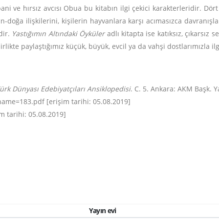
ni ve hırsız avcısı Obua bu kitabın ilgi çekici karakterleridir. Dör
n-doğa ilişkilerini, kişilerin hayvanlara karşı acımasızca davranışl
dir.
Yastığımın Altındaki Öyküler
adlı kitapta ise katıksız, çıkarsız s
ikte paylaştığımız küçük, büyük, evcil ya da vahşi dostlarımızla ilgi
ürk Dünyası Edebiyatçıları Ansiklopedisi
. C. 5. Ankara: AKM Başk. Ya
ame=183.pdf [erişim tarihi: 05.08.2019]
 tarihi: 05.08.2019]
Yayın evi