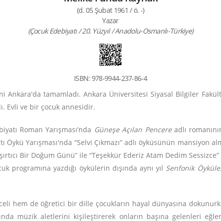
(d. 05 Şubat 1961 / ö. -)
Yazar
(Çocuk Edebiyatı / 20. Yüzyıl / Anadolu-Osmanlı-Türkiye)
ISBN: 978-9944-237-86-4
ni Ankara'da tamamladı. Ankara Üniversitesi Siyasal Bilgiler Fakül
. Evli ve bir çocuk annesidir.
ebiyatı Roman Yarışması’nda
Güneşe Açılan Pencere
adlı romanını
atı Öykü Yarışması'nda “Selvi Çıkmazı” adlı öyküsünün mansiyon alm
şırtıcı Bir Doğum Günü” ile “Teşekkür Ederiz Atam Dedim Sessizce”
cuk programına yazdığı öykülerin dışında aynı yıl
Senfonik Öyküle
li hem de öğretici bir dille çocukların hayal dünyasına dokunurk
nda müzik aletlerini kişileştirerek onların başına gelenleri eğle