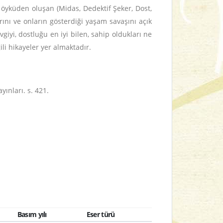
t öyküden oluşan (Midas, Dedektif Şeker, Dost,
arını ve onların gösterdiği yaşam savaşını açık
evgiyi, dostluğu en iyi bilen, sahip oldukları ne
li hikayeler yer almaktadır.
yınları. s. 421.
Basım yılı
Eser türü