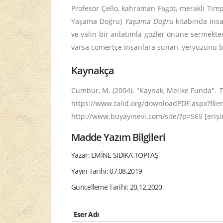
Profesör Çello, kahraman Fagot, meraklı Timpa
Yaşama Doğru)
Yaşama Doğru
kitabında insa
ve yalın bir anlatımla gözler önüne sermekte
varsa cömertçe insanlara sunan, yeryüzünü birl
Kaynakça
Cumbur, M. (2004). "Kaynak, Melike Funda".
T
https://www.talid.org/downloadPDF.aspx?filen
http://www.buyayinevi.com/site/?p=565 [erişim
Madde Yazım Bilgileri
Yazar: EMİNE SIDIKA TOPTAŞ
Yayın Tarihi: 07.08.2019
Güncelleme Tarihi: 20.12.2020
Eser Adı