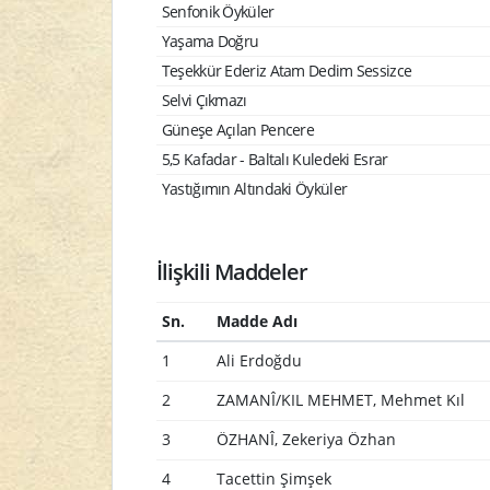
Senfonik Öyküler
Yaşama Doğru
Teşekkür Ederiz Atam Dedim Sessizce
Selvi Çıkmazı
Güneşe Açılan Pencere
5,5 Kafadar - Baltalı Kuledeki Esrar
Yastığımın Altındaki Öyküler
İlişkili Maddeler
Sn.
Madde Adı
1
Ali Erdoğdu
2
ZAMANÎ/KIL MEHMET, Mehmet Kıl
3
ÖZHANÎ, Zekeriya Özhan
4
Tacettin Şimşek