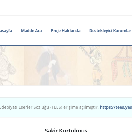
asayfa
Madde Ara
Proje Hakkında
Destekleyici Kurumlar
Edebiyatı Eserler Sözlüğü (TEES) erişime açılmıştır.
https://tees.yes
Şakir Kurtulmuş