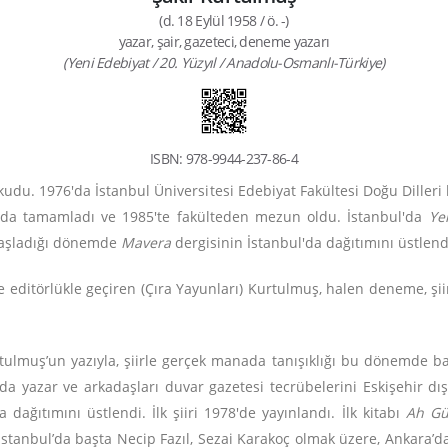
(d. 18 Eylül 1958 / ö. -)
yazar, şair, gazeteci, deneme yazarı
(Yeni Edebiyat / 20. Yüzyıl / Anadolu-Osmanlı-Türkiye)
ISBN: 978-9944-237-86-4
 okudu. 1976'da İstanbul Üniversitesi Edebiyat Fakültesi Doğu Diller
z yılda tamamladı ve 1985'te fakülteden mezun oldu. İstanbul'da
Ye
başladığı dönemde
Mavera
dergisinin İstanbul'da dağıtımını üstlend
 editörlükle geçiren (Çıra Yayunları) Kurtulmuş, halen deneme, şiir v
Kurtulmuş’un yazıyla, şiirle gerçek manada tanışıklığı bu dönemde 
a yazar ve arkadaşları duvar gazetesi tecrübelerini Eskişehir dışı
dağıtımını üstlendi. İlk şiiri 1978'de yayınlandı. İlk kitabı
Ah Gü
İstanbul’da başta Necip Fazıl, Sezai Karakoç olmak üzere, Ankara’d