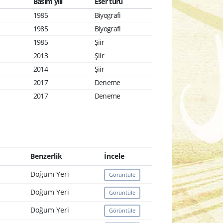
Basım yılı
Eser türü
1985
Biyografi
1985
Biyografi
1985
Şiir
2013
Şiir
2014
Şiir
2017
Deneme
2017
Deneme
Benzerlik
İncele
Doğum Yeri
Görüntüle
Doğum Yeri
Görüntüle
Doğum Yeri
Görüntüle