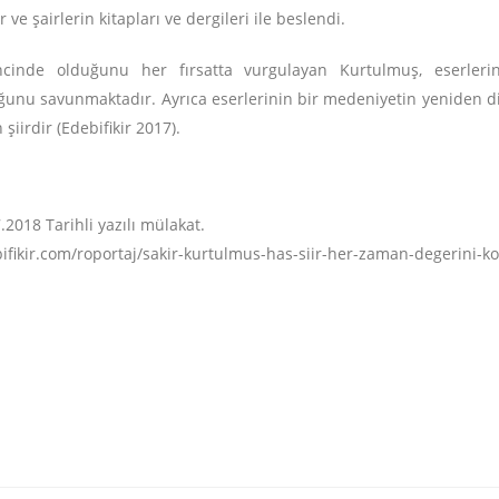
e şairlerin kitapları ve dergileri ile beslendi.
ncinde olduğunu her fırsatta vurgulayan Kurtulmuş, eserler
nu savunmaktadır. Ayrıca eserlerinin bir medeniyetin yeniden diri
şiirdir (Edebifikir 2017).
.2018 Tarihli yazılı mülakat.
bifikir.com/roportaj/sakir-kurtulmus-has-siir-her-zaman-degerini-k