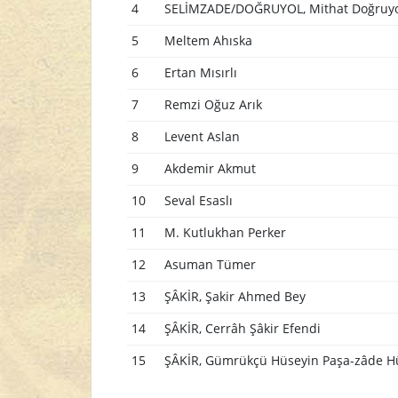
4
SELİMZADE/DOĞRUYOL, Mithat Doğruy
5
Meltem Ahıska
6
Ertan Mısırlı
7
Remzi Oğuz Arık
8
Levent Aslan
9
Akdemir Akmut
10
Seval Esaslı
11
M. Kutlukhan Perker
12
Asuman Tümer
13
ŞÂKİR, Şakir Ahmed Bey
14
ŞÂKİR, Cerrâh Şâkir Efendi
15
ŞÂKİR, Gümrükçü Hüseyin Paşa-zâde Hü