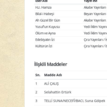
Eser Adı
Yayın evi
H.z. Hamza
Akabe Yayınları 
Bilal-i Habeşi
Beyan Yayınları 
Ah Güzel Bir Gün
Akabe Yayınları 
Yusuf'un Kuyusu
Yedi İklim Yayınc
Ölüm ve Ayna
Yedi İklim Yayınc
Edebiyatın İzi
Çıra Yayınları / 
Kültürün İzi
Çıra Yayınları / 
İlişkili Maddeler
Sn.
Madde Adı
1
ALİ ÇALIŞ
2
Selahattin Ertürk
3
TELLİ SUNA/NECEFÎ/BACI, Suna Gölpek