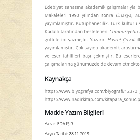
Edebiyat sahasına akademik çalışmalarıyla b
Makaleleri 1990 yılından sonra
Önasya, Mil
yayımlamıştır. Kütüphanecilik, Türk kültürü
Kodallı tarafından bestelenen
Cumhuriyetin 6
güftelerini yazmıştır. Yazarın
Hasret Çuvalı
il
yayımlamıştır. Çok sayıda akademik araştırma
ve eser tahlilleri başı çekmiştir. Bu eserl
çalışmalarına günümüzde de devam etmekted
Kaynakça
https://www.biyografya.com/biyografi/12370 [
https://www.nadirkitap.com/kitapara_sonuc.p
Madde Yazım Bilgileri
Yazar: EDA IŞIR
Yayın Tarihi: 28.11.2019