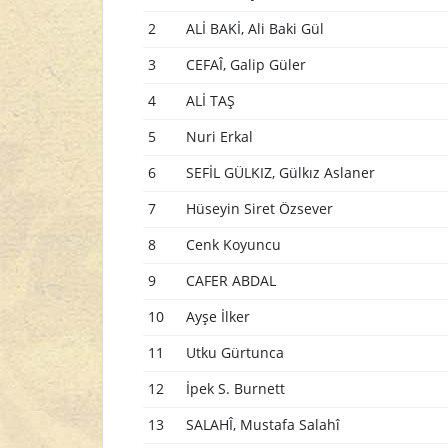
2
ALİ BAKİ, Ali Baki Gül
3
CEFAÎ, Galip Güler
4
ALİ TAŞ
5
Nuri Erkal
6
SEFİL GÜLKIZ, Gülkız Aslaner
7
Hüseyin Siret Özsever
8
Cenk Koyuncu
9
CAFER ABDAL
10
Ayşe İlker
11
Utku Gürtunca
12
İpek S. Burnett
13
SALAHÎ, Mustafa Salahî