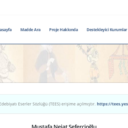
asayfa
Madde Ara
Proje Hakkında
Destekleyici Kurumlar
Edebiyatı Eserler Sözlüğü (TEES) erişime açılmıştır.
https://tees.yes
Mustafa Nejat Sefercioğlu