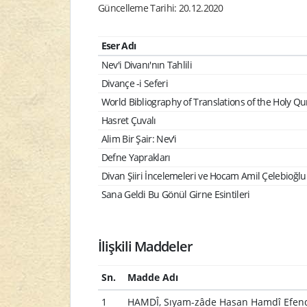
Güncelleme Tarihi: 20.12.2020
Eser Adı
Nev'i Divanı'nın Tahlili
Divançe -i Seferi
World Bibliography of Translations of the Holy Q
Hasret Çuvalı
Alim Bir Şair: Nev'i
Defne Yaprakları
Divan Şiiri İncelemeleri ve Hocam Amil Çelebioğlu
Sana Geldi Bu Gönül Girne Esintileri
İlişkili Maddeler
Sn.
Madde Adı
1
HAMDÎ, Sıyam-zâde Hasan Hamdî Efendi