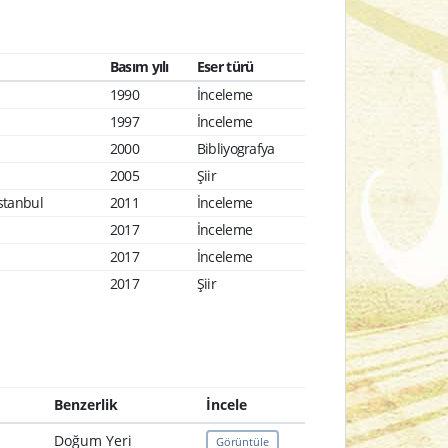
Basım yılı
Eser türü
1990
İnceleme
1997
İnceleme
2000
Bibliyografya
2005
Şiir
İstanbul
2011
İnceleme
2017
İnceleme
2017
İnceleme
2017
Şiir
Benzerlik
İncele
Doğum Yeri
Görüntüle