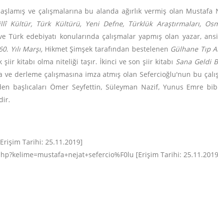
aşlamış ve çalışmalarına bu alanda ağırlık vermiş olan Mustafa N
lî Kültür, Türk Kültürü, Yeni Defne, Türklük Araştırmaları, Osm
 ve Türk edebiyatı konularında çalışmalar yapmış olan yazar, ans
0. Yılı Marşı,
Hikmet Şimşek tarafından bestelenen
Gülhane Tıp A
k şiir kitabı olma niteliği taşır. İkinci ve son şiir kitabı
Sana Geldi 
 ve derleme çalışmasına imza atmış olan Sefercioğlu'nun bu çalışm
erden başlıcaları Ömer Seyfettin, Süleyman Nazif, Yunus Emre bibl
ir.
Erişim Tarihi: 25.11.2019]
hp?kelime=mustafa+nejat+sefercio%F0lu [Erişim Tarihi: 25.11.2019