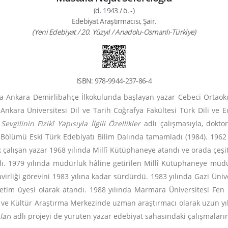
(d. 1943 / ö. -)
Edebiyat Araştırmacısı, Şair.
(Yeni Edebiyat / 20. Yüzyıl / Anadolu-Osmanlı-Türkiye)
ISBN: 978-9944-237-86-4
na Ankara Demirlibahçe İlkokulunda başlayan yazar Cebeci Ortao
 Ankara Üniversitesi Dil ve Tarih Coğrafya Fakültesi Türk Dili v
evgilinin Fizikî Yapısıyla İlgili Özellikler
adlı çalışmasıyla, dokto
ı Bölümü Eski Türk Edebiyatı Bilim Dalında tamamladı (1984). 1962 y
k çalışan yazar 1968 yılında Millî Kütüphaneye atandı ve orada çeşit
. 1979 yılında müdürlük hâline getirilen Millî Kütüphaneye müdür
virliği görevini 1983 yılına kadar sürdürdü. 1983 yılında Gazi Ünive
tim üyesi olarak atandı. 1988 yılında Marmara Üniversitesi Fen 
t ve Kültür Araştırma Merkezinde uzman araştırmacı olarak uzun y
ları
adlı projeyi de yürüten yazar edebiyat sahasındaki çalışmalar