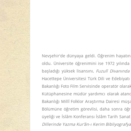
Nevşehir'de dünyaya geldi. Öğrenim hayatı
oldu. Üniversite öğrenimini ise 1972 yılında
başladığı yüksek lisansını,
Fuzulî Divanında S
Hacettepe Üniversitesi Türk Dili ve Edebiyat
Bakanlığı Foto Film Servisinde operatör olara
Kütüphanesine müdür yardımcı olarak atandı
Bakanlığı Millî Folklor Araştırma Dairesi müşa
Bölümüne öğretim görevlisi, daha sonra öğre
üyeliği ve İslâm Konferansı İslâm Tarih Sana
Dillerinde Yazma Kur’ân-ı Kerim Bibliyografya