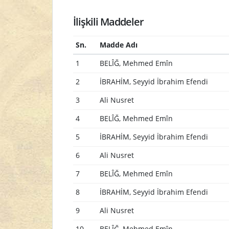
İlişkili Maddeler
Sn.
Madde Adı
1
BELÎĞ, Mehmed Emîn
2
İBRAHİM, Seyyid İbrahim Efendi
3
Ali Nusret
4
BELÎĞ, Mehmed Emîn
5
İBRAHİM, Seyyid İbrahim Efendi
6
Ali Nusret
7
BELÎĞ, Mehmed Emîn
8
İBRAHİM, Seyyid İbrahim Efendi
9
Ali Nusret
10
BELÎĞ, Mehmed Emîn