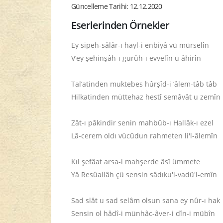
Güncelleme Tarihi: 12.12.2020
Eserlerinden Örnekler
Ey sipeh-sâlâr-ı hayl-i enbiyâ vü mürselîn
V’ey şehinşâh-ı gürûh-ı evvelîn ü âhirîn
Tal‘atinden muktebes hûrşîd-i ‘âlem-tâb tâb
Hilkatinden müttehaz hestî semâvât u zemîn
Zât-ı pâkindir senin mahbûb-ı Hallâk-ı ezel
Lâ-cerem oldı vücûdun rahmeten li'l-âlemîn
Kıl şefâat arsa-i mahşerde âsî ümmete
Yâ Resûallâh çü sensin sâdıku'l-vadü'l-emîn
Sad slât u sad selâm olsun sana ey nûr-ı hak
Sensin ol hâdî-i münhâc-âver-i dîn-i mübîn