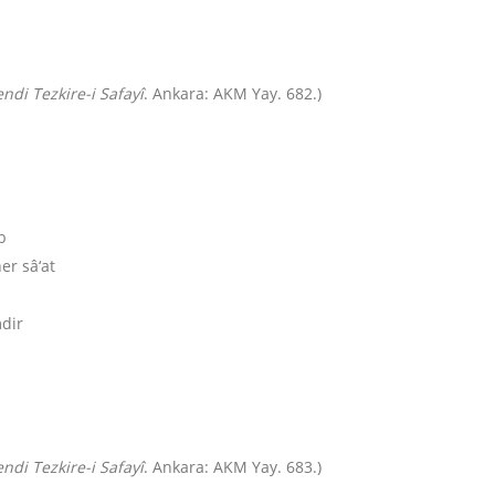
ndi Tezkire-i Safayî
. Ankara: AKM Yay. 682.)
b
er sâ‘at
mdir
ndi Tezkire-i Safayî
. Ankara: AKM Yay. 683.)