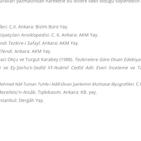
uralları yazmasından hareketle bu dillere vâkıf olduğu söylenebilir
leri.
C.II. Ankara: Bizim Büro Yay.
yatçıları Ansiklopedisi.
C. 6. Ankara: AKM Yay.
ndi Tezkire-i Safayî
. Ankara: AKM Yay.
Efendi
. Ankara: AKM Yay.
Naci Okçu ve Turgut Karabey (1988).
Tezkirelere Göre Divan Edebiyat
ve Eş-Şerhu’s-Sedîd li’l-‘Avâmil Cedîd Adlı Eseri İnceleme ve Ta
. C
ehmed Nâil Tuman
Tuhfe-i Nâilî-Divan Şairlerinin Muhtasar Biyografileri
ecelletü'n-Nisâb.
Tıpkıbasım. Ankara: KB. yay.
. İstanbul: Dergâh Yay.