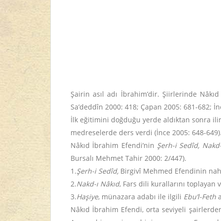
Şairin asıl adı İbrahim’dir. Şiirlerinde Nâ
Sa’deddîn 2000: 418; Çapan 2005: 681-682; İn
İlk eğitimini doğduğu yerde aldıktan sonra i
medreselerde ders verdi (İnce 2005: 648-649).
Nâkıd İbrahim Efendi’nin
Şerh-i Sedîd,
Nakd-
Bursalı Mehmet Tahir 2000: 2/447).
1.
Şerh-i Sedîd,
Birgivî Mehmed Efendinin nah
2.
Nakd-ı Nâkıd
, Fars dili kurallarını toplayan
3.
Haşiye
, münazara adabı ile ilgili
Ebu’l-Feth
a
Nâkıd İbrahim Efendi, orta seviyeli şairlerden