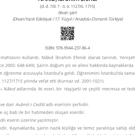
(d. d. ?/d. ? - ö. ö. 1127/ö. 1715)
divan şairi
(Divan/Yazılı Edebiyat / 17. Yüzyıl / Anadolu-Osmanlı-Türkiye)
ISBN: 978-9944-237-86-4
kıd mahlasını kullandı. Nâkıd İbrahim Efendi olarak tanındı. Yen
ce 2005: 648-649). Şairin doğum yılı ve ailesi hakkında kaynaklard
lim öğrenme arzusuyla İstanbul’a geldi. Öğrenimini İstanbul’da tama
 1127/1715 yılında vefat etti (Kurnaz vd. 2001:1021).
ı Nâkıd
adlarında iki eseri, bir
Haşiye’
si ve çeşitli mecmua ve tez
ve dair
Avâmil-i Cedîd
adlı eserinin şerhidir.
 ve üç bab ile bir hatimeden oluşan eserdir.
dlı eserin üzerine yazılmıştır.
dir. Kaynaklarda, şairin nazik kişiliğe ve temiz yaratılışa sahip ol