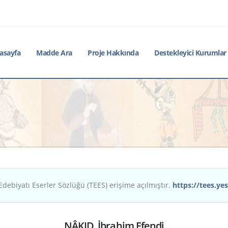
asayfa
Madde Ara
Proje Hakkında
Destekleyici Kurumlar
Edebiyatı Eserler Sözlüğü (TEES) erişime açılmıştır.
https://tees.yes
NÂKID, İbrahim Efendi