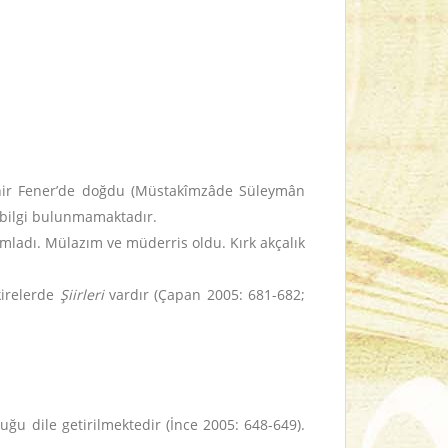
işehir Fener’de doğdu (Müstakîmzâde Süleymân
a bilgi bulunmamaktadır.
mladı. Mülazım ve müderris oldu. Kırk akçalık
kirelerde
Şiirleri
vardır (Çapan 2005: 681-682;
duğu dile getirilmektedir (İnce 2005: 648-649).