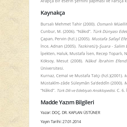
Arapça bir eserin şerhini yapması ve Farsça k
Kaynakça
Bursalı Mehmet Tahir (2000).
Osmanlı Müellif
Cunbur, M. (2006). “Nâkıd”.
Türk Dünyası Edebi
Çapan, Pervin (hzl.) (2005).
Mustafa Safayî Efe
İnce, Adnan (2005).
Tezkiretü’ş-Şuara - Salim 
İpekten, Haluk, Mustafa İsen, Recep Toparlı, 
Köksoy, Mesut (2008).
Nâkıd İbrahim Efendi 
Üniversitesi.
Kurnaz, Cemal ve Mustafa Tatçı (hzl.)(2001).
M
Müstakîm-zâde Süleymân Sa’deddîn (2000).
M
“Nâkıd”.
. C. 6
Türk Dili ve Edebiyatı Ansiklopedisi
Madde Yazım Bilgileri
Yazar: DOÇ. DR. KAPLAN ÜSTÜNER
Yayın Tarihi: 27.01.2014