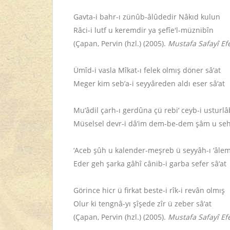
Gavta-i bahr-ı zünûb-âlûdedir Nâkıd kulun
Râci-i lutf u keremdir ya şefîe'l-müznibîn
(Çapan, Pervin (hzl.) (2005).
Mustafa Safayî Efe
Ümîd-i vasla Mîkat-ı felek olmış döner sâ‘at
Meger kim seb’a-i seyyâreden aldı eser sâ‘at
Mu‘âdil çarh-ı gerdûna çü rebi‘ ceyb-i usturlâ
Müselsel devr-i dâ’im dem-be-dem şâm u seh
‘Aceb şûh u kalender-meşreb ü seyyâh-ı ‘âle
Eder geh şarka gâhî cânib-i garba sefer sâ‘at
Görince hicr ü firkat beste-i rîk-i revân olmış
Olur ki tengnâ-yı şîşede zîr ü zeber sâ‘at
(Çapan, Pervin (hzl.) (2005).
Mustafa Safayî Efe