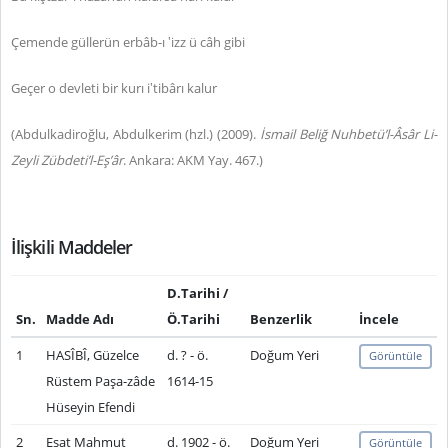
Çemende güllerün erbâb-ı ‛izz ü câh gibi
Geçer o devleti bir kurı i‛tibârı kalur
(Abdulkadiroğlu, Abdulkerim (hzl.) (2009).
İsmail Beliğ Nuhbetü’l-Âsâr Li-
Zeyli Zübdeti’l-Eş’âr
. Ankara: AKM Yay. 467.)
İlişkili Maddeler
D.Tarihi /
Sn.
Madde Adı
Ö.Tarihi
Benzerlik
İncele
1
HASÎBÎ, Güzelce
d. ? - ö.
Doğum Yeri
Görüntüle
Rüstem Paşa-zâde
1614-15
Hüseyin Efendi
2
Esat Mahmut
d. 1902 - ö.
Doğum Yeri
Görüntüle