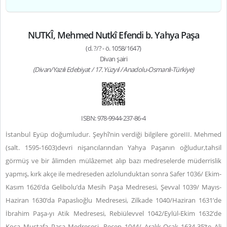
NUTKÎ, Mehmed Nutkî Efendi b. Yahya Paşa
(d. ?/? - ö. 1058/1647)
Divan şairi
(Divan/Yazılı Edebiyat / 17. Yüzyıl / Anadolu-Osmanlı-Türkiye)
ISBN: 978-9944-237-86-4
İstanbul Eyüp doğumludur. Şeyhî’nin verdiği bilgilere göreIII. Mehmed
(salt. 1595-1603)devri nişancılarından Yahya Paşanın oğludur,tahsil
görmüş ve bir âlimden mülâzemet alıp bazı medreselerde müderrislik
yapmış, kırk akçe ile medreseden azlolunduktan sonra Safer 1036/ Ekim-
Kasım 1626’da Gelibolu’da Mesih Paşa Medresesi, Şevval 1039/ Mayıs-
Haziran 1630’da Papaslıoğlu Medresesi, Zilkade 1040/Haziran 1631’de
İbrahim Paşa-yı Atik Medresesi, Rebiülevvel 1042/Eylül-Ekim 1632’de
Koca Mustafa Paşa Medresesi, Recep 1044/ Aralık-Ocak 1634-35’te Ali