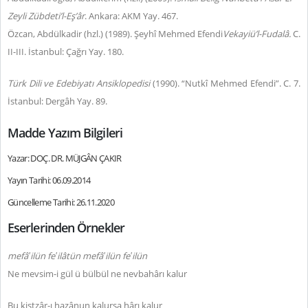
Zeyli Zübdeti’l-Eş’âr
. Ankara: AKM Yay. 467.
Özcan, Abdülkadir (hzl.) (1989). Şeyhî Mehmed Efendi
Vekayiü’l-Fudalâ.
C.
II-III. İstanbul: Çağrı Yay. 180.
Türk Dili ve Edebiyatı Ansiklopedisi
(1990). “Nutkî Mehmed Efendi”. C. 7.
İstanbul: Dergâh Yay. 89.
Madde Yazım Bilgileri
Yazar: DOÇ. DR. MÜJGÂN ÇAKIR
Yayın Tarihi: 06.09.2014
Güncelleme Tarihi: 26.11.2020
Eserlerinden Örnekler
mefâ‛ilün fe‛ilâtün mefâ‛ilün fe‛ilün
Ne mevsim-i gül ü bülbül ne nevbahârı kalur
Bu kiştzâr-ı hazânun kalursa hârı kalur