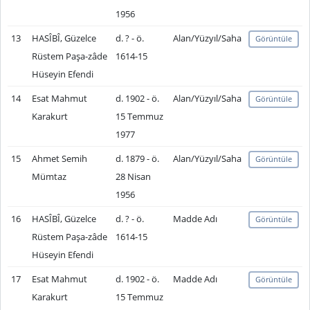
1956
13
HASÎBÎ, Güzelce
d. ? - ö.
Alan/Yüzyıl/Saha
Görüntüle
Rüstem Paşa-zâde
1614-15
Hüseyin Efendi
14
Esat Mahmut
d. 1902 - ö.
Alan/Yüzyıl/Saha
Görüntüle
Karakurt
15 Temmuz
1977
15
Ahmet Semih
d. 1879 - ö.
Alan/Yüzyıl/Saha
Görüntüle
Mümtaz
28 Nisan
1956
16
HASÎBÎ, Güzelce
d. ? - ö.
Madde Adı
Görüntüle
Rüstem Paşa-zâde
1614-15
Hüseyin Efendi
17
Esat Mahmut
d. 1902 - ö.
Madde Adı
Görüntüle
Karakurt
15 Temmuz