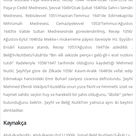
Paşa-yı Cedid Medresesi, Şevval 1049/Ocak-Şubat 1640’da Sahn-ı Semân
Medresesi, Rebiülevvel 1051/Haziran-Temmuz 1641’de Edirnekapı’da
Mihrümah Medresesi, Cemaziyelevvel 1053/Temmuz-Ağustos
1643’te Valide Sultan Medresesinde görevlendirilmiş, Recep 1056/
Ağustos-Eylül 1646’da Mekke-i mükerreme pâyesi ilavesiyle Hz. Eyyûb-i
Ensârî kazasına atandı, Recep 1057/Ağustos 1647’de azledildi. .
Beliğ’in
Nuhbetü’l-âsâr
’da “Bin elli sekizde pençe-i gelû-gîr-i ecel nutkını
tutdı” ifadeleriyle 1058/1647 tarihinde öldüğünü kaydettiği Mehmed
Nutkî, Şeyhî’ye göre de Zilkade 1058/ Kasım-Aralık 1648’de vefat edip
Edirnekapı haricindeki Emir Buharî zaviyesi civarına defnolundu. Şeyhî
Mehmed Efendi
Vekâyiü’l-fuzelâ
’da onun yüce fikirli ve himmetli, izzet ve
haşmet sahibi, seçkin huy ve hareketli bir şahıs olduğunu, “âbdâr” şiirleri
bulunduğunu belirtir. Şeyhî ve Beliğ Nutkî’nin yalnızca aynı iki beytini
alıntıladılar.
Kaynakça
Abdulkadiroğlu, Abdulkerim (hzl.) (2009).
İsmail Beliğ Nuhbetü’l-Âsâr Li-