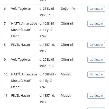
1917
6
Vefa Taşdelen
d. 25 Eylül
Doğum Yılı
Görüntüle
1966 - ö. ?
7
HATTÎ, Amar-zâde
d. 1688-89 -
Ölüm Yılı
Görüntüle
Mustafa Hattî
ö. 1 Eylül
Efendi
1749
8
FEVZÎ, Hasan
d. 1857 - ö.
Ölüm Yılı
Görüntüle
1917
9
Vefa Taşdelen
d. 25 Eylül
Ölüm Yılı
Görüntüle
1966 - ö. ?
10
HATTÎ, Amar-zâde
d. 1688-89 -
Meslek
Görüntüle
Mustafa Hattî
ö. 1 Eylül
Efendi
1749
11
FEVZÎ, Hasan
d. 1857 - ö.
Meslek
Görüntüle
1917