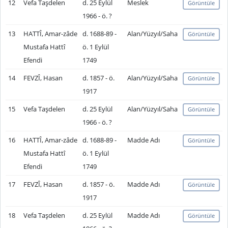
12
Vefa Taşdelen
d. 25 Eylül
Meslek
Görüntüle
1966 - ö. ?
13
HATTÎ, Amar-zâde
d. 1688-89 -
Alan/Yüzyıl/Saha
Görüntüle
Mustafa Hattî
ö. 1 Eylül
Efendi
1749
14
FEVZÎ, Hasan
d. 1857 - ö.
Alan/Yüzyıl/Saha
Görüntüle
1917
15
Vefa Taşdelen
d. 25 Eylül
Alan/Yüzyıl/Saha
Görüntüle
1966 - ö. ?
16
HATTÎ, Amar-zâde
d. 1688-89 -
Madde Adı
Görüntüle
Mustafa Hattî
ö. 1 Eylül
Efendi
1749
17
FEVZÎ, Hasan
d. 1857 - ö.
Madde Adı
Görüntüle
1917
18
Vefa Taşdelen
d. 25 Eylül
Madde Adı
Görüntüle