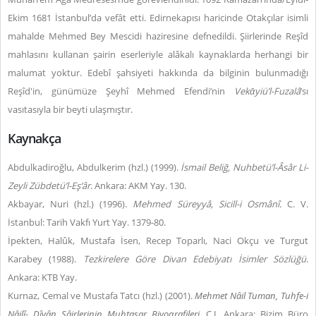
Ekim 1681 İstanbul’da vefât etti. Edirnekapısı haricinde Otakçılar isimli
mahalde Mehmed Bey Mescidi haziresine defnedildi. Şiirlerinde Reşîd
mahlasını kullanan şairin eserleriyle alâkalı kaynaklarda herhangi bir
malumat yoktur. Edebî şahsiyeti hakkında da bilginin bulunmadığı
Reşîd'in, günümüze Şeyhî Mehmed Efendi’nin
Vekᾱyiü’l-Fuzalâ
’sı
vasıtasıyla bir beyti ulaşmıştır.
Kaynakça
Abdulkadiroğlu, Abdulkerim (hzl.) (1999).
İsmail Beliğ, Nuhbetü’l-Âsâr Li-
Zeyli Zübdetü’l-Eş‘âr
. Ankara: AKM Yay. 130.
Akbayar, Nuri (hzl.) (1996).
Mehmed Süreyyâ, Sicill-i Osmânî.
C. V.
İstanbul: Tarih Vakfı Yurt Yay. 1379-80.
İpekten, Halûk, Mustafa İsen, Recep Toparlı, Naci Okçu ve Turgut
Karabey (1988).
Tezkirelere Göre Divan Edebiyatı İsimler Sözlüğü
.
Ankara: KTB Yay.
Kurnaz, Cemal ve Mustafa Tatcı (hzl.) (2001).
Mehmet
Nâil Tuman, Tuhfe-i
Nâilî
-
Dîvân Şâirlerinin Muhtasar Biyografileri
. C.I. Ankara: Bizim Büro