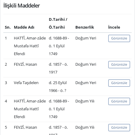
İlişkili Maddeler
D.Tarihi /
Sn.
Madde Adı
Ö.Tarihi
Benzerlik
İncele
1
HATTÎ, Amar-zâde
d. 1688-89 -
Doğum Yeri
Görüntüle
Mustafa Hattî
ö. 1 Eylül
Efendi
1749
2
FEVZÎ, Hasan
d. 1857 - ö.
Doğum Yeri
Görüntüle
1917
3
Vefa Taşdelen
d. 25 Eylül
Doğum Yeri
Görüntüle
1966 - ö. ?
4
HATTÎ, Amar-zâde
d. 1688-89 -
Doğum Yılı
Görüntüle
Mustafa Hattî
ö. 1 Eylül
Efendi
1749
5
FEVZÎ, Hasan
d. 1857 - ö.
Doğum Yılı
Görüntüle