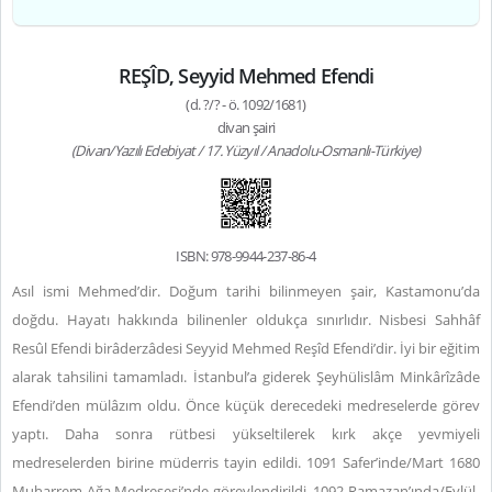
REŞÎD, Seyyid Mehmed Efendi
(d. ?/? - ö. 1092/1681)
divan şairi
(Divan/Yazılı Edebiyat / 17. Yüzyıl / Anadolu-Osmanlı-Türkiye)
ISBN: 978-9944-237-86-4
Asıl ismi Mehmed’dir. Doğum tarihi bilinmeyen şair, Kastamonu’da
doğdu. Hayatı hakkında bilinenler oldukça sınırlıdır. Nisbesi Sahhâf
Resûl Efendi birâderzâdesi Seyyid Mehmed Reşîd Efendi’dir. İyi bir eğitim
alarak tahsilini tamamladı. İstanbul’a giderek Şeyhülislâm Minkârîzâde
Efendi’den mülâzım oldu. Önce küçük derecedeki medreselerde görev
yaptı. Daha sonra rütbesi yükseltilerek kırk akçe yevmiyeli
medreselerden birine müderris tayin edildi. 1091 Safer’inde/Mart 1680
Muharrem Ağa Medresesi’nde görevlendirildi. 1092 Ramazan’ında/Eylül-