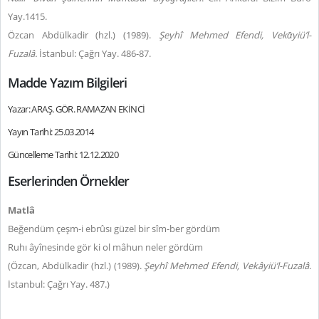
Yay.
1415.
Özcan Abdülkadir (hzl.) (1989).
Şeyhî Mehmed Efendi, Vekᾱyiü’l-
Fuzalâ.
İstanbul: Çağrı Yay. 486-87.
Madde Yazım Bilgileri
Yazar: ARAŞ. GÖR. RAMAZAN EKİNCİ
Yayın Tarihi: 25.03.2014
Güncelleme Tarihi: 12.12.2020
Eserlerinden Örnekler
Matlâ
Beğendüm çeşm-i ebrûsı güzel bir sîm-ber gördüm
Ruhı âyînesinde gör ki ol mâhun neler gördüm
(Özcan, Abdülkadir (hzl.) (1989).
Şeyhî Mehmed Efendi, Vekâyiü’l-Fuzalâ
.
İstanbul: Çağrı Yay. 487.)