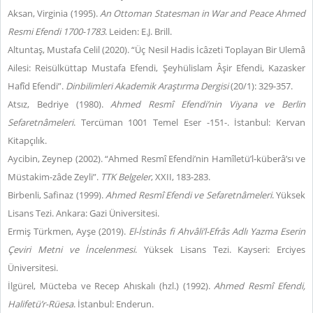
Aksan, Virginia (1995).
An Ottoman Statesman in War and Peace
Ahmed
Resmi Efendi 1700-1783
. Leiden: E.J. Brill.
Altuntaş, Mustafa Celil (2020). “Üç Nesil Hadis İcâzeti Toplayan Bir Ulemâ
Ailesi: Reisülküttap Mustafa Efendi, Şeyhülislam Âşir Efendi, Kazasker
Hafîd Efendi”.
Dinbilimleri Akademik Araştırma Dergisi
(20/1): 329-357.
Atsız, Bedriye (1980).
Ahmed Resmî Efendi’nin Viyana ve Berlin
Sefaretnâmeleri
. Tercüman 1001 Temel Eser -151-. İstanbul: Kervan
Kitapçılık.
Aycibin, Zeynep (2002). “Ahmed Resmî Efendi’nin Hamîletü’l-küberâ’sı ve
Müstakim-zâde Zeyli”.
TTK Belgeler
, XXII, 183-283.
Birbenli, Safinaz (1999).
Ahmed Resmî Efendi ve Sefaretnâmeleri
. Yüksek
Lisans Tezi. Ankara: Gazi Üniversitesi.
Ermiş Türkmen, Ayşe (2019).
El-İstinâs fi Ahvâli’l-Efrâs Adlı Yazma Eserin
Çeviri Metni ve İncelenmesi
. Yüksek Lisans Tezi. Kayseri: Erciyes
Üniversitesi.
İlgürel, Mücteba ve Recep Ahıskalı (hzl.) (1992).
Ahmed Resmî Efendi,
Halifetü’r-Rüesa
. İstanbul: Enderun.