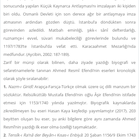
sonucunda yapılan Küçük Kaynarca Antlaşması’nı imzalayan iki kişiden
biri oldu. Osmanlı Devleti için son derece ağır bir antlaşmaya imza
atmasının ardından gözden düştü. İstanbul’a döndükten sonra
görevinden azledildi. Matbah eminliği, şıkk-ı sânî defterdarlığı,
ruznamçe-i evvel, süvari mukabeleciliği görevlerinde bulundu ve
1197/1783’te İstanbul’da vefat etti. Karacaahmet Mezarlığı’nda
medfundur. (Aycibin, 2002: 187-189).
Zarif bir münşi olarak bilinen, daha ziyade yazdığı biyografi ve
sefaretnamelerle tanınan Ahmed Resmî Efendi’nin eserleri kronolojik
olarak şöyle sıralanabilir:
1.
Nazm-ı Giridî:
Arapça-Farsça-Türkçe olmak üzere üç dilli manzum bir
sözlüktür. Reîsülküttâb Mustafa Efendi’nin oğlu Âşir Efendi’nin istifade
etmesi için 1153/1740 yılında yazılmıştır. Biyografik kaynaklarda
zikredilmeyen bu eseri Hasan Kaya keşfedip yayımlamıştır (2017). 203
beyitten oluşan bu eser, şu anki bilgilere göre aynı zamanda Ahmed
Resmî’nin yazdığı ilk eser olma özelliği taşımaktadır.
2
.
Tensîk-ı Ra‘nâ der Beyân-ı Kısas-ı Enbiyâ
: 20 Şaban 1156/9 Ekim 1743