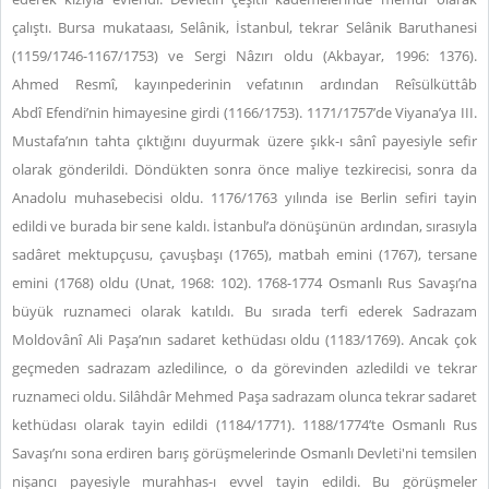
çalıştı. Bursa mukataası, Selânik, İstanbul, tekrar Selânik Baruthanesi
(1159/1746-1167/1753) ve Sergi Nâzırı oldu (Akbayar, 1996: 1376).
Ahmed Resmî, kayınpederinin vefatının ardından Reîsülküttâb
Abdî Efendi’nin himayesine girdi (1166/1753). 1171/1757’de Viyana’ya III.
Mustafa’nın tahta çıktığını duyurmak üzere şıkk-ı sânî payesiyle sefir
olarak gönderildi. Döndükten sonra önce maliye tezkirecisi, sonra da
Anadolu muhasebecisi oldu. 1176/1763 yılında ise Berlin sefiri tayin
edildi ve burada bir sene kaldı. İstanbul’a dönüşünün ardından, sırasıyla
sadâret mektupçusu, çavuşbaşı (1765), matbah emini (1767), tersane
emini (1768) oldu (Unat, 1968: 102). 1768-1774 Osmanlı Rus Savaşı’na
büyük ruznameci olarak katıldı. Bu sırada terfi ederek Sadrazam
Moldovânî Ali Paşa’nın sadaret kethüdası oldu (1183/1769). Ancak çok
geçmeden sadrazam azledilince, o da görevinden azledildi ve tekrar
ruznameci oldu. Silâhdâr Mehmed Paşa sadrazam olunca tekrar sadaret
kethüdası olarak tayin edildi (1184/1771). 1188/1774’te Osmanlı Rus
Savaşı’nı sona erdiren barış görüşmelerinde Osmanlı Devleti'ni temsilen
nişancı payesiyle murahhas-ı evvel tayin edildi. Bu görüşmeler