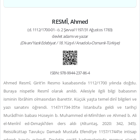
RESMÎ, Ahmed
(d. 1112/1700-01 - ö. 2 Şevval 1197/31 Ağustos 1783)
devlet adamı ve yazar
(Divan/Yazılı Edebiyat / 18. Yüzyıl / Anadolu-Osmanlı-Türkiye)
ISBN: 978-9944-237-86-4
Ahmed Resmî, Girit’in Resmo kasabasında 1112/1700 yılında doğdu.
Buraya nispetle Resmî olarak anıldı. Ailesiyle ilgili bilgi babasının
isminin İbrâhim olmasından ibarettir. Küçük yaşta temel dinî bilgileri ve
yazı sanatını öğrendi. 1147/1734-35’te İstanbul’a geldi ve tarihçi
Murâdî’nin babası Hüseyin b. Muhammed el-Mîmî’den ve Ahmed b. Ali
el-Menînî ed-Dımaşkî’den ders aldı (Altuntaş, 2020: 342, 345).
Reisülküttap Tavukçu Damadı Mustafa Efendi’ye 1157/1744’te intisap
ederek kızıyla evlendi. Devletin çeşitli kademelerinde memur olarak