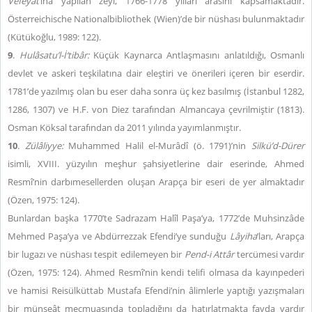
Vefeyât
’ına yapılan zeyl, 1766-1778 yılları arasını kapsamaktadır.
Österreichische Nationalbibliothek (Wien)’de bir nüshası bulunmaktadır
(Kütükoğlu, 1989: 122).
9
.
Hulâsatu’l-İ‘tibâr:
Küçük Kaynarca Antlaşmasını anlatıldığı, Osmanlı
devlet ve askeri teşkilatına dair eleştiri ve önerileri içeren bir eserdir.
1781’de yazılmış olan bu eser daha sonra üç kez basılmış (İstanbul 1282,
1286, 1307) ve H.F. von Diez tarafından Almancaya çevrilmiştir (1813).
Osman Köksal tarafından da 2011 yılında yayımlanmıştır.
10
.
Zülâliyye:
Muhammed Halil el-Murâdî (ö. 1791)’nin
Silkü’d-Dürer
isimli, XVIII. yüzyılın meşhur şahsiyetlerine dair eserinde, Ahmed
Resmî’nin darbımesellerden oluşan Arapça bir eseri de yer almaktadır
(Özen, 1975: 124).
Bunlardan başka 1770’te Sadrazam Halîl Paşa’ya, 1772’de Muhsinzâde
Mehmed Paşa’ya ve Abdürrezzak Efendi’ye sunduğu
Lâyiha
’ları, Arapça
bir lugazı ve nüshası tespit edilemeyen bir
Pend-i Attâr
tercümesi vardır
(Özen, 1975: 124). Ahmed Resmî’nin kendi telifi olmasa da kayınpederi
ve hamisi Reisülküttab Mustafa Efendi’nin âlimlerle yaptığı yazışmaları
bir münşeât mecmuasında topladığını da hatırlatmakta fayda vardır