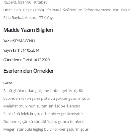
Küberâ
. İstanbul: Kitabevi.
Unat, Faik Reşit (1968).
Osmanlı Sefirleri ve Sefaretnameler
. nşr. Bekir
Sıtkı Baykal. Ankara: TTK Yay.
Madde Yazım Bilgileri
Yazar: ŞEYMA BENLİ
Yayın Tarihi: 14.05.2014
Güncelleme Tarihi: 14.12.2020
Eserlerinden Örnekler
Gazel
Sabâ gîsûlarından gülşene ‘anber getürmişdür
Lebinden rekb-i şâmî piste vü şekker getürmişdür
Melâhat mülkinün sultânısın âşûb-ı ‘âlemsin
Seni cânâ felek kuyruklı bir ahter getürmişdür
Donanmış çâr-sû sünbül-‘izâr u gonca-femlerle
Meger İstanbula legleg bu yıl dil-ber getürmişdür