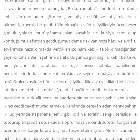
mezkûrenin cânib-i garbîsi nihâyetinde i‘dâd olunmuş bir mükellef
saraya duhûl müyesser olmuşdur. Bu kutrun ahâlîsi müddet-i ‘ömründe
ehl-i İslâm’dan adam görmemiş ve böyle esbâb ve ihtişâmla elçilik
nâmını işitmemiş bir garîb tâife olmağın evlâd u ‘ıyâlleriyle üçer beşer
günlük yoldan murûrgâhımız olan kasabât ve kurâya cem‘ olup
konduğumuz sâ‘atden göçdüğümüz deme dek yanımıza hâzır ve evdâ‘ u
etvârımıza nâzır olmakda verdikleri izdihâm kâbil-i ta‘bîr olmadığından
gayrı-bi-tahsîs Berlin şehrine dâhil olduğumuz gün sagîr ü kebîr bertâ vü
pîri yolların iki tarafında ve üçer beşer tabaka hânelerinin
pencerelerinde kat-ender-kat terâkim ve seyr u temâşâya terâdüf ve
tezâhümleri vasıfdan hâric ve ins u iştiyâka dâir ‘arz eyledikleri inbisât ve
ihtirâm mertebe-i mübâlağa ol havâlîde misli bulunmamak ile
meşhûrdur. Kırk elli sene mukaddem bir mutavassıt şehir iken kralın
ikinci ceddi tevsî‘ murâd etmekle kenârında cereyân eden nehr-i şehrin
iki üç yerinde Kağıthâne nehri gibi icrâ ve etrâfını seng-i terâşîde ile
tutdurup ahşâbdan otuz kadar köprü ihdâs ve kendi sûretini tunçtan at
üzerinde bir kârgir köprü başında tasvîr etdirmişdür. Murûr-ı zamânla
nehir üzerine hâne ve bağçeler ve suya muhtâc olan sanâyi‘den