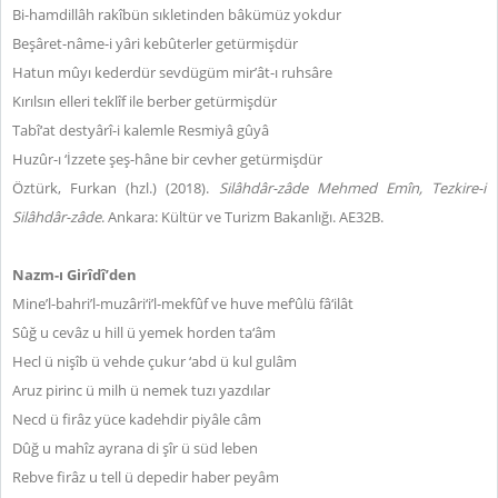
Bi-hamdillâh rakîbün sıkletinden bâkümüz yokdur
Beşâret-nâme-i yâri kebûterler getürmişdür
Hatun mûyı kederdür sevdügüm mir’ât-ı ruhsâre
Kırılsın elleri teklîf ile berber getürmişdür
Tabî‘at destyârî-i kalemle Resmiyâ gûyâ
Huzûr-ı ‘İzzete şeş-hâne bir cevher getürmişdür
Öztürk, Furkan (hzl.) (2018).
Silâhdâr-zâde Mehmed Emîn, Tezkire-i
Silâhdâr-zâde
. Ankara: Kültür ve Turizm Bakanlığı. AE32B.
Nazm-ı Girîdî’den
Mine’l-bahri’l-muzâri‘i’l-mekfûf ve huve mef‘ûlü fâ‘ilât
Sûğ u cevâz u hill ü yemek horden ta‘âm
Hecl ü nişîb ü vehde çukur ‘abd ü kul gulâm
Aruz pirinc ü milh ü nemek tuzı yazdılar
Necd ü firâz yüce kadehdir piyâle câm
Dûğ u mahîz ayrana di şîr ü süd leben
Rebve firâz u tell ü depedir haber peyâm