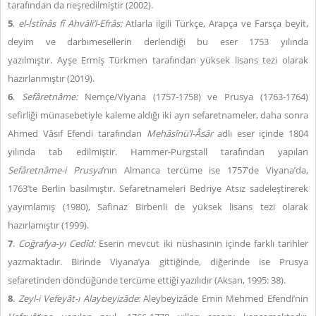
tarafından da neşredilmiştir (2002).
5
.
el-İstînâs fî Ahvâli’l-Efrâs:
Atlarla ilgili Türkçe, Arapça ve Farsça beyit,
deyim ve darbımesellerin derlendiği bu eser 1753 yılında
yazılmıştır. Ayşe Ermiş Türkmen tarafından yüksek lisans tezi olarak
hazırlanmıştır (2019).
6
.
Sefâretnâme:
Nemçe/Viyana (1757-1758) ve Prusya (1763-1764)
sefirliği münasebetiyle kaleme aldığı iki ayrı sefaretnameler, daha sonra
Ahmed Vâsıf Efendi tarafından
Mehâsînü’l-Âsâr
adlı eser içinde 1804
yılında tab edilmiştir. Hammer-Purgstall tarafından yapılan
Sefâretnâme-i Prusya
’nın Almanca tercüme ise 1757’de Viyana’da,
1763’te Berlin basılmıştır. Sefaretnameleri Bedriye Atsız sadeleştirerek
yayımlamış (1980), Safinaz Birbenli de yüksek lisans tezi olarak
hazırlamıştır (1999).
7
.
Coğrafya-yı Cedîd:
Eserin mevcut iki nüshasının içinde farklı tarihler
yazmaktadır. Birinde Viyana’ya gittiğinde, diğerinde ise Prusya
sefaretinden döndüğünde tercüme ettiği yazılıdır (Aksan, 1995: 38).
8
.
Zeyl-i Vefeyât-ı Alaybeyizâde
: Aleybeyizâde Emin Mehmed Efendi’nin