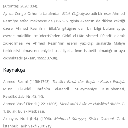
(Altuntaş, 2020: 334).
Ayrıca Cengiz Orhonlu tarafından
Eflak Coğrafyası
adlı bir eser Ahmed
Resmî’ye atfedilmekteyse de (1976) Virginia Aksan’ın da dikkat çektiği
üzere, Ahmed Resmî’nin Eflak’a gittiğine dair bir bilgi bulunmayışı,
eserde müellifin “müderrisînden Girîdî el-Hâc Ahmed Efendi” olarak
zikredilmesi ve Ahmed Resmî’nin eserin yazıldığı sıralarda Maliye
tezkirecisi olması nedeniyle bu aidiyet atfının isabetli olmadığı ortaya
çıkmaktadır (Aksan, 1995: 37-38).
Kaynakça
Ahmed Resmî (1156/1743).
Tensîk-ı Ra‘nâ der Beyân-ı Kısas-ı Enbiyâ.
Müst. El-Girîdî İbrâhîm el-Kandî. Süleymaniye Kütüphanesi,
Reisülküttab, Nr. 43: 1-8.
Ahmed Vasıf Efendi (1221/1806).
Mehâsinü’l-Âsâr ve Hakâiku’l-Ahbâr
. C.
1. Bulak: Bulak Matbaası.
Akbayar, Nuri (hzl.) (1996).
Mehmed Süreyya, Sicill-i Osmanî
. C. 4.
İstanbul: Tarih Vakfı Yurt Yay.