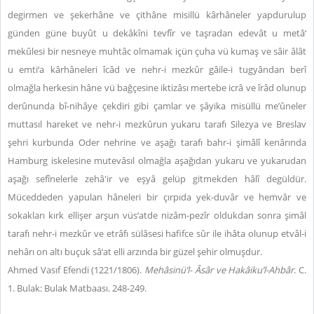
degirmen ve şekerhâne ve çithâne misillü kârhâneler yapdurulup
günden güne buyût u dekâkîni tevfîr ve taşradan edevât u metâ‘
mekûlesi bir nesneye muhtâc olmamak içün çuha vü kumaş ve sâir âlât
u emti‘a kârhâneleri îcâd ve nehr-i mezkûr gâile-i tugyândan berî
olmağla herkesin hâne vü bağçesine iktizâsı mertebe icrâ ve îrâd olunup
derûnunda bî-nihâye çekdiri gibi çamlar ve şâyika misüllü me’ûneler
muttasıl hareket ve nehr-i mezkûrun yukaru tarafı Silezya ve Breslav
şehri kurbunda Oder nehrine ve aşağı tarafı bahr-i şimâlî kenârında
Hamburg iskelesine mutevâsıl olmağla aşağıdan yukaru ve yukarudan
aşağı sefînelerle zehâ'ir ve eşyâ gelüp gitmekden hâlî degüldür.
Müceddeden yapulan hâneleri bir çırpıda yek-duvâr ve hemvâr ve
sokakları kırk ellişer arşun vüs‘atde nizâm-pezîr oldukdan sonra şimâl
tarafı nehr-i mezkûr ve etrâfı sülâsesi hafifce sûr ile ihâta olunup etvâl-i
nehârı on altı buçuk sâ‘at elli arzında bir güzel şehir olmuşdur.
Ahmed Vasıf Efendi (1221/1806).
Mehâsinü’l- Âsâr ve Hakâiku’l-Ahbâr
. C.
1. Bulak: Bulak Matbaası. 248-249.