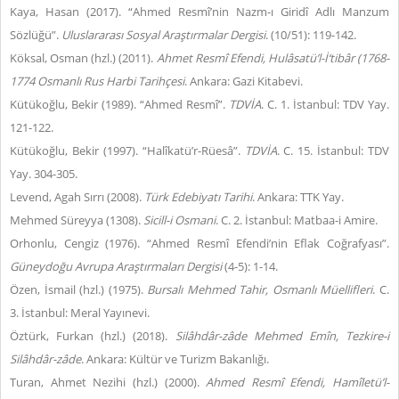
Kaya, Hasan (2017). “Ahmed Resmî’nin Nazm-ı Giridî Adlı Manzum
Sözlüğü”.
Uluslararası Sosyal Araştırmalar Dergisi
. (10/51): 119-142.
Köksal, Osman (hzl.) (2011).
Ahmet Resmî Efendi, Hulâsatü’l-İ‘tibâr (1768-
1774 Osmanlı Rus Harbi Tarihçesi
. Ankara: Gazi Kitabevi.
Kütükoğlu, Bekir (1989). “Ahmed Resmî”.
TDVİA
. C. 1. İstanbul: TDV Yay.
121-122.
Kütükoğlu, Bekir (1997). “Halîkatü’r-Rüesâ”.
TDVİA
. C. 15. İstanbul: TDV
Yay. 304-305.
Levend, Agah Sırrı (2008).
Türk Edebiyatı Tarihi
. Ankara: TTK Yay.
Mehmed Süreyya (1308).
Sicill-i Osmani
. C. 2. İstanbul: Matbaa-i Amire.
Orhonlu, Cengiz (1976). “Ahmed Resmî Efendi’nin Eflak Coğrafyası”.
Güneydoğu Avrupa Araştırmaları Dergisi
(4-5): 1-14.
Özen, İsmail (hzl.) (1975).
Bursalı Mehmed Tahir,
Osmanlı Müellifleri
. C.
3. İstanbul: Meral Yayınevi.
Öztürk, Furkan (hzl.) (2018).
Silâhdâr-zâde Mehmed Emîn, Tezkire-i
Silâhdâr-zâde
. Ankara: Kültür ve Turizm Bakanlığı.
Turan, Ahmet Nezihi (hzl.) (2000).
Ahmed Resmî Efendi, Hamîletü’l-