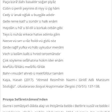
Paça kürâ‘ dahı basaldır soğan piyâz
Cübn ü penîr peynire di niyy ü çig hâm
Cedy ü ‘anak oğlak u buzgâle adıdır
Gelle reme katî‘ u süridir ü halk enâm
Heydân u hâ‘ u bî-dil ü korkak cebân gibi
Teys ü nuhâz erkece hatve adımla gâm
Necve vü sırr u râz fısıldı vü gizlü söz
Girde rağîf yufka vü hâb uykudur menâm
Vech ü kelâm kalb ü hıred tercemânıdır
Çok söyleme sefâhatına hükm ider enâm
Mef‘ûlü fâ‘ilâtü mefâ‘îlü fâ‘ilât
Bahr-ı muzâri‘ ahreb ü mekfûfdur tamâm
Kaya, Hasan (2017). “Ahmed Resmî’nin Nazm-ı Giridî Adlı Manzum
Sözlüğü”.
Uluslararası Sosyal Araştırmalar Dergisi
. (10/51): 137-138.
Prusya Sefâretnâmesi’nden
Gurre-i cemâziye’l-ûlâda alay ve ihtişâmla belde-i Berlin’e vusûl ve belde-i