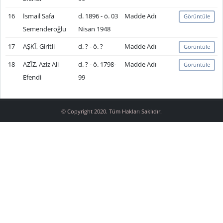
16
İsmail Safa
d. 1896 - ö. 03
Madde Adı
Görüntüle
Semenderoğlu
Nisan 1948
17
AŞKÎ, Giritli
d. ? - ö. ?
Madde Adı
Görüntüle
18
AZÎZ, Aziz Ali
d. ? - ö. 1798-
Madde Adı
Görüntüle
Efendi
99
© Copyright 2020. Tüm Hakları Saklıdır.