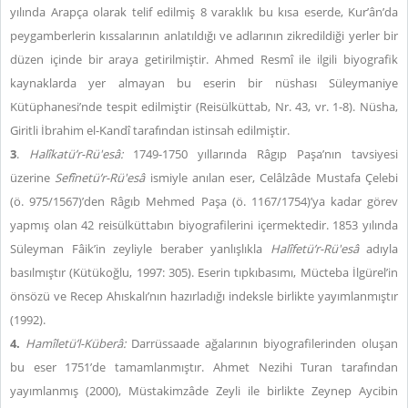
yılında Arapça olarak telif edilmiş 8 varaklık bu kısa eserde, Kur’ân’da
peygamberlerin kıssalarının anlatıldığı ve adlarının zikredildiği yerler bir
düzen içinde bir araya getirilmiştir. Ahmed Resmî ile ilgili biyografik
kaynaklarda yer almayan bu eserin bir nüshası Süleymaniye
Kütüphanesi’nde tespit edilmiştir (Reisülküttab, Nr. 43, vr. 1-8). Nüsha,
Giritli İbrahim el-Kandî tarafından istinsah edilmiştir.
3
.
Halîkatü’r-Rü'esâ:
1749-1750 yıllarında Râgıp Paşa’nın tavsiyesi
üzerine
Sefînetü’r-Rü'esâ
ismiyle anılan eser, Celâlzâde Mustafa Çelebi
(ö. 975/1567)’den Râgıb Mehmed Paşa (ö. 1167/1754)’ya kadar görev
yapmış olan 42 reisülküttabın biyografilerini içermektedir. 1853 yılında
Süleyman Fâik’in zeyliyle beraber yanlışlıkla
Halîfetü’r-Rü'esâ
adıyla
basılmıştır (Kütükoğlu, 1997: 305). Eserin tıpkıbasımı, Mücteba İlgürel’in
önsözü ve Recep Ahıskalı’nın hazırladığı indeksle birlikte yayımlanmıştır
(1992).
4.
Hamîletü’l-Küberâ:
Darrüssaade ağalarının biyografilerinden oluşan
bu eser 1751’de tamamlanmıştır. Ahmet Nezihi Turan tarafından
yayımlanmış (2000), Müstakimzâde Zeyli ile birlikte Zeynep Aycibin