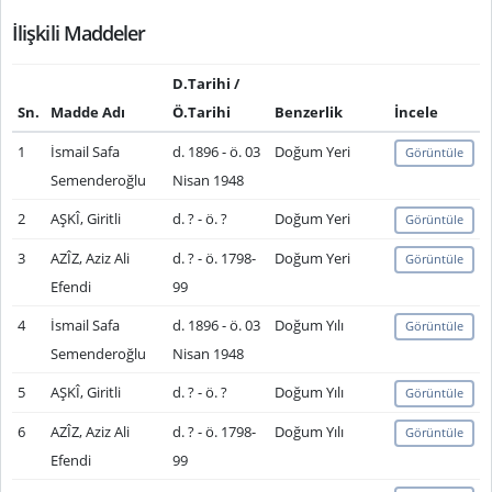
İlişkili Maddeler
D.Tarihi /
Sn.
Madde Adı
Ö.Tarihi
Benzerlik
İncele
1
İsmail Safa
d. 1896 - ö. 03
Doğum Yeri
Görüntüle
Semenderoğlu
Nisan 1948
2
AŞKÎ, Giritli
d. ? - ö. ?
Doğum Yeri
Görüntüle
3
AZÎZ, Aziz Ali
d. ? - ö. 1798-
Doğum Yeri
Görüntüle
Efendi
99
4
İsmail Safa
d. 1896 - ö. 03
Doğum Yılı
Görüntüle
Semenderoğlu
Nisan 1948
5
AŞKÎ, Giritli
d. ? - ö. ?
Doğum Yılı
Görüntüle
6
AZÎZ, Aziz Ali
d. ? - ö. 1798-
Doğum Yılı
Görüntüle
Efendi
99