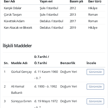
Eser Adı
Yayın evi
Basım yılı
Eser türü
Karışık Odalar
Şule / İstanbul
2012
Hikâye
Çürük Tavşan
Şule / İstanbul
2013
Roman
Küvetteki Adam
Dedalus / İstanbul
2017
Roman
Kan Akacak ve Bitecek
Dedalus / İstanbul
2019
Hikâye
İlişkili Maddeler
D.Tarihi /
Sn.
Madde Adı
Ö.Tarihi
Benzerlik
İncele
1
Gürkal Gençay
d. 11 Kasım 1960
Doğum Yeri
Görüntüle
- ö. ?
2
Ali Kemal
d. 1900 - ö. 1992
Doğum Yeri
Görüntüle
Balkanlı
3
Süreyya Evren
d. 19 Mayıs 1972
Doğum Yeri
Görüntüle
- ö. ?