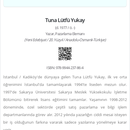
Tuna Lütfü Yukay
(d. 1977 / ö. -)
Yazar, Pazarlama Elemanı
(Yeni Edebiyat / 20. Yüzyıl / Anadolu-Osmanlı-Türkiye)
ISBN: 978-9944-237-86-4
İstanbul / Kadıköy'de dünyaya gelen Tuna Lütfü Yukay, ilk ve orta
öğrenimini İstanbul'da tamamlayarak 1994'te liseden mezun olur.
1997'de Sakarya Üniversitesi Sakarya Meslek Yüksekokulu İşletme
Bölümünü bitirerek lisans eğitimini tamamlar. Yaşamının 1998-2012
döneminde, özel sektörde çeşitli satış pazarlama ve bilgi işlem
departmanlarında görev alır. 2012 yılında yazarlığın ciddi mesai isteyen
bir iş olduğunun farkına vararak sadece yazılarına yönelmeye karar
verir.