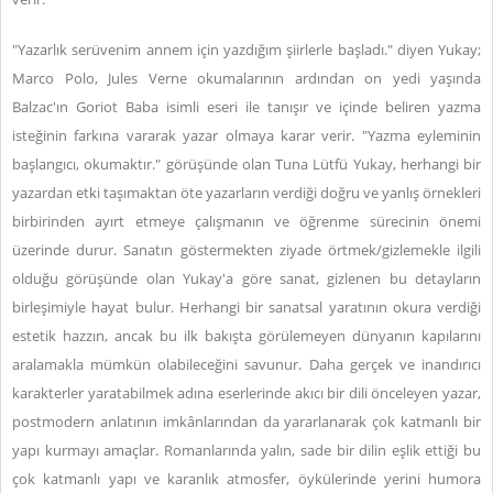
"Yazarlık serüvenim annem için yazdığım şiirlerle başladı." diyen Yukay;
Marco Polo, Jules Verne okumalarının ardından on yedi yaşında
Balzac'ın Goriot Baba isimli eseri ile tanışır ve içinde beliren yazma
isteğinin farkına vararak yazar olmaya karar verir. "Yazma eyleminin
başlangıcı, okumaktır." görüşünde olan Tuna Lütfü Yukay, herhangi bir
yazardan etki taşımaktan öte yazarların verdiği doğru ve yanlış örnekleri
birbirinden ayırt etmeye çalışmanın ve öğrenme sürecinin önemi
üzerinde durur. Sanatın göstermekten ziyade örtmek/gizlemekle ilgili
olduğu görüşünde olan Yukay'a göre sanat, gizlenen bu detayların
birleşimiyle hayat bulur. Herhangi bir sanatsal yaratının okura verdiği
estetik hazzın, ancak bu ilk bakışta görülemeyen dünyanın kapılarını
aralamakla mümkün olabileceğini savunur. Daha gerçek ve inandırıcı
karakterler yaratabilmek adına eserlerinde akıcı bir dili önceleyen yazar,
postmodern anlatının imkânlarından da yararlanarak çok katmanlı bir
yapı kurmayı amaçlar. Romanlarında yalın, sade bir dilin eşlik ettiği bu
çok katmanlı yapı ve karanlık atmosfer, öykülerinde yerini humora