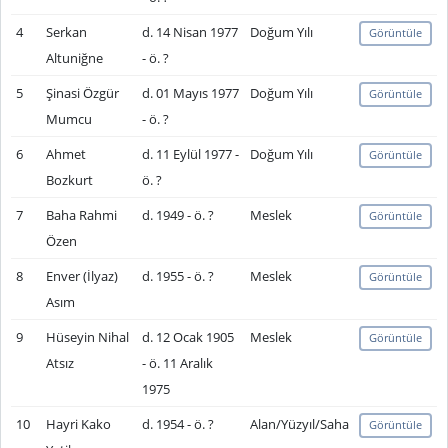
4
Serkan
d. 14 Nisan 1977
Doğum Yılı
Görüntüle
Altuniğne
- ö. ?
5
Şinasi Özgür
d. 01 Mayıs 1977
Doğum Yılı
Görüntüle
Mumcu
- ö. ?
6
Ahmet
d. 11 Eylül 1977 -
Doğum Yılı
Görüntüle
Bozkurt
ö. ?
7
Baha Rahmi
d. 1949 - ö. ?
Meslek
Görüntüle
Özen
8
Enver (İlyaz)
d. 1955 - ö. ?
Meslek
Görüntüle
Asım
9
Hüseyin Nihal
d. 12 Ocak 1905
Meslek
Görüntüle
Atsız
- ö. 11 Aralık
1975
10
Hayri Kako
d. 1954 - ö. ?
Alan/Yüzyıl/Saha
Görüntüle