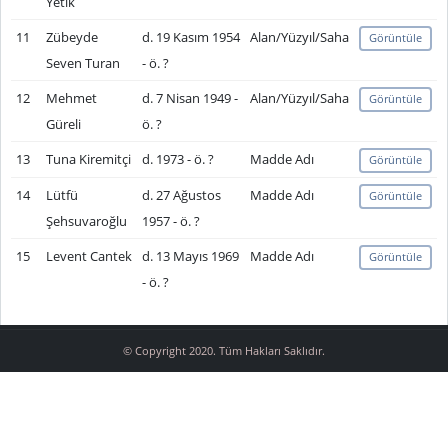
Yetik
11
Zübeyde
d. 19 Kasım 1954
Alan/Yüzyıl/Saha
Görüntüle
Seven Turan
- ö. ?
12
Mehmet
d. 7 Nisan 1949 -
Alan/Yüzyıl/Saha
Görüntüle
Güreli
ö. ?
13
Tuna Kiremitçi
d. 1973 - ö. ?
Madde Adı
Görüntüle
14
Lütfü
d. 27 Ağustos
Madde Adı
Görüntüle
Şehsuvaroğlu
1957 - ö. ?
15
Levent Cantek
d. 13 Mayıs 1969
Madde Adı
Görüntüle
- ö. ?
© Copyright 2020. Tüm Hakları Saklıdır.